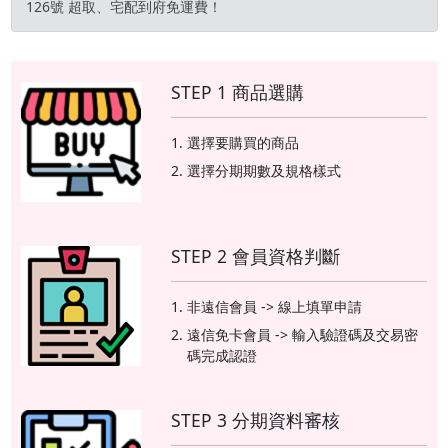
126號 超取、宅配到府免運費！
行，除了可遊玩 Google
Play 所有遊戲外，還支援
NVIDIA GeForce NOW
雲端遊戲服務，而且雲端
STEP 1 商品選購
遊戲的好處就是不需要花
時間下載安裝，同時提供
選擇要購買的商品
Xbox、Steam Link 等遠
端遙控遊玩，讓你即時暢
選擇分期期數及規格樣式
玩各式 3A 遊戲大作。
STEP 2 會員資格判斷
非遠信會員 -> 線上填單申請
遠信免卡會員 -> 輸入驗證碼及交易密
碼完成認證
STEP 3 分期資料審核