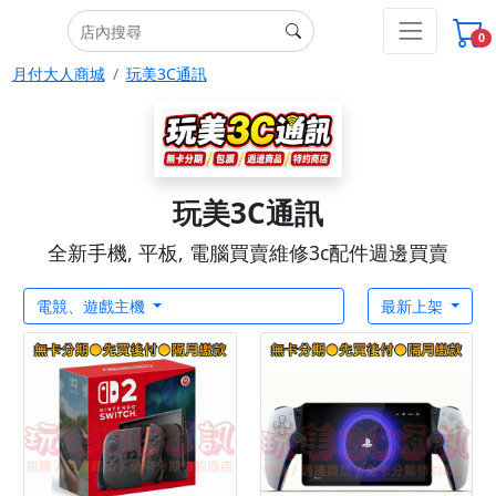
0
月付大人商城
玩美3C通訊
玩美3C通訊
全新手機, 平板, 電腦買賣維修3c配件週邊買賣
電競、遊戲主機
最新上架