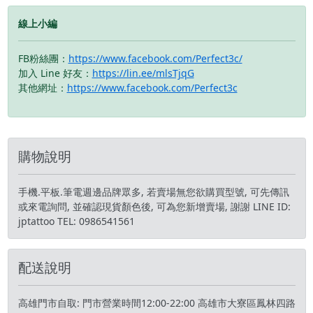
調整每顆實體按鍵的對應
謝謝您 LINE ID: jptattoo
後, 可為您新增專屬賣場,
配置，例如將 ABXY 鍵改
線上小編
TEL: 0986541561
謝謝您 LINE ID: jptattoo
成十字方向操控等。 高通
TEL: 0986541561
S720G Logitech G
FB粉絲團：
https://www.facebook.com/Perfect3c/
CLOUD 運行 Android 11
加入 Line 好友：
https://lin.ee/mlsTjqG
作業系統，搭載高通
其他網址：
https://www.facebook.com/Perfect3c
Snapdragon 720G,
2.3GHz 八核心處理器，
內建 64GB ROM 儲存空
間，支援 microSD 記憶
卡，最高可擴充至 1TB 儲
購物說明
存空間；提供 Wi-Fi 5、藍
牙 5.1 連線技術，玩家也
手機.平板.筆電週邊品牌眾多, 若賣場無您欲購買型號, 可先傳訊
能透過 Google Play 自由
或來電詢問, 並確認現貨顏色後, 可為您新增賣場, 謝謝 LINE ID:
下載 APP 使用；並備有
jptattoo TEL: 0986541561
23.1Wh 電池，可提供最
高 12 小時暢玩。
NVIDIA GeForce NOW
配送說明
雲端遊戲服務 Logitech G
CLOUD 主打「雲端遊
戲」體驗，遊戲的運算基
高雄門市自取: 門市營業時間12:00-22:00 高雄市大寮區鳳林四路
本都是交給雲端伺服器執