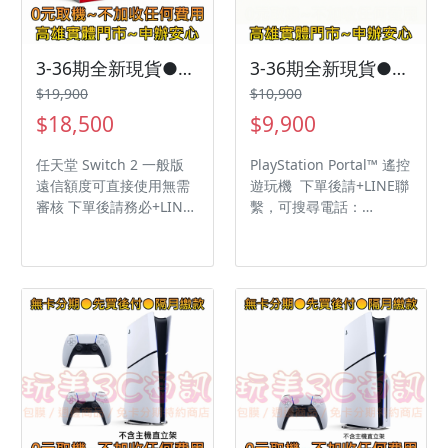
3-36期全新現貨●任天堂 Switch 2 一般版
3-36期全新現貨●PlayStation Portal™ 遙控遊玩機
$19,900
$10,900
$18,500
$9,900
任天堂 Switch 2 一般版
PlayStation Portal™ 遙控
遠信額度可直接使用無需
遊玩機 下單後請+LINE聯
審核 下單後請務必+LINE
繫，可搜尋電話：
為您安排快速審核&回報
0986541561 手機.平板.筆
審核進度↓↓↓ LINE搜尋
電週邊品牌眾多, 若賣場無
電話：0986541561 -------
您欲購買型號, 可先傳訊或
--------------------------------
來電詢問, 並確認現貨顏色
--------------- 下單後請
後, 可為您新增專屬賣場,
+LINE聯繫，可搜尋電
謝謝您 LINE ID: jptattoo
話：0986541561 手機.平
TEL: 0986541561 7 吋
板.筆電週邊品牌眾多, 若
16：9 觸控式螢幕
賣場無您欲購買型號, 可先
Logitech G CLOUD 為雲
傳訊或來電詢問, 並確認現
端遊戲掌機，採用 7 吋
貨顏色後, 可為您新增專屬
1,920 x 1,080pixels 解析