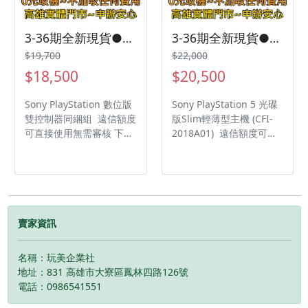
賣場, 謝謝您 LINE ID:
度 IPS 多點觸控式螢幕，
jptattoo TEL:
搭配能完整顯示遊戲畫面
0986541561
的 16：9 顯示比例，具備
3-36期全新現貨●Sony PlayStation 數位版 雙控制器同綑組
3-36期全新現貨●Sony PlayStation 5 光碟版Slim輕薄型主機
450nits 亮度、60Hz 螢幕
$19,700
$22,000
更新率；音效部分，除了
$18,500
$20,500
透過藍牙 5.1 進行無線耳
機使用外，掌機底部還配
Sony PlayStation 數位版
Sony PlayStation 5 光碟
有 3.5mm 耳機孔、雙立
雙控制器同綑組 遠信額度
版Slim輕薄型主機 (CFI-
體聲喇叭，支援
可直接使用無需審核 下單
2018A01) 遠信額度可直
Qualcomm aptX
後請務必+LINE 為您安排
接使用無需審核 下單後請
Adaptive 音效技術，滿足
快速審核&回報審核進度
務必+LINE 為您安排快速
玩家對於音效的追求。 塑
↓↓↓ LINE搜尋電話：
審核&回報審核進度↓↓↓
料材質機身 + 完整按鍵設
0986541561 ---------------
LINE搜尋電話：
計 Logitech G CLOUD 機
--------------------------------
0986541561 ---------------
身選用塑料製成，重量僅
------- 下單後請+LINE聯
--------------------------------
賣家資訊
有 463g，同時擁有完整
繫，可搜尋電話：
------- 下單後請+LINE聯
的按鍵設計，左右手柄各
0986541561 手機.平板.筆
繫，可搜尋電話：
自配有一顆蘑菇頭，其他
名稱：玩美企業社
電週邊品牌眾多, 若賣場無
0986541561 手機.平板.筆
包括十字方向鍵、ABXY
地址：831 高雄市大寮區鳳林四路126號
您欲購買型號, 可先傳訊或
電週邊品牌眾多, 若賣場無
鍵、LR 鍵等；當然玩家也
電話：0986541551
來電詢問, 並確認現貨顏色
您欲購買型號, 可先傳訊或
可以依照使用習慣，自由
後, 可為您新增專屬賣場,
來電詢問, 並確認現貨顏色