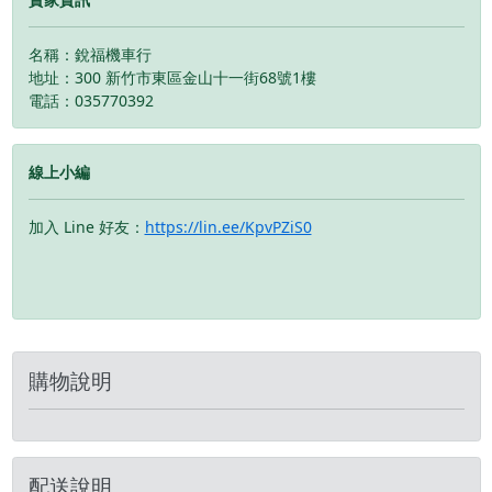
油耗 🌟 超省力中柱，停
油、最舒適 🌟 超省力中
車不再有壓力 🌟 經典氣
柱，展現優雅輕而易舉 🌟
名稱：銳福機車行
質儀表板，液晶時間顯
智慧光感應智慧儀錶板 🌟
地址：300 新竹市東區金山十一街68號1樓
示，讓你上班不遲到
USB快充，手機不怕沒電
電話：035770392
線上小編
加入 Line 好友：
https://lin.ee/KpvPZiS0
購物說明
配送說明