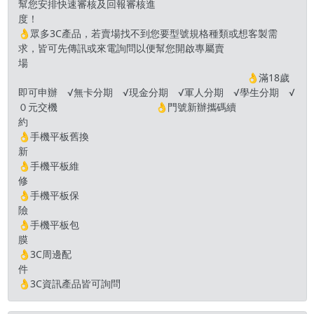
幫您安排快速審核及回報審核進
度
👌眾多3C產品，若賣場找不到您要型號規格種類或想客製需
求，皆可先傳訊或來電詢問以便幫您開啟專屬賣
場
👌滿18歲
即可申辦 √無卡分期 √現金分期 √軍人分期 √學生分期 √
０元交機 👌門號新辦攜碼續
👌手機平板舊換
👌手機平板維
👌手機平板保
👌手機平板包
👌3C周邊配
👌3C資訊產品皆可詢問