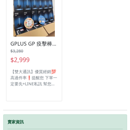
GPLUS GP 疫擊棒 38W 二代殺菌燈 消毒燈 UVC 紫外線燈 【雙大通訊】優質經銷💯分期高過件率👌申辦成功送配件
$3,280
$2,999
【雙大通訊】優質經銷💯
高過件率❗️提醒您 下單一
定要先+LINE私訊 幫您安
排快速審核及回報審核進
度 加LINE私訊(一定要加
@喔)： @db3c 地址:高
雄市新興區六合路91號 電
話:07-2258981 眾多3C產
品，若賣場找不到您要型
賣家資訊
號或想客製需求， 可先傳