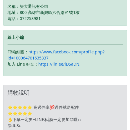
訊或來電詢問以便幫您開
名稱：雙大通訊有公司
啟個案賣場，謝謝！
地址：800 高雄市新興區六合路91號1樓
電話：072258981
線上小編
FB粉絲團：
https://www.facebook.com/profile.php?
id=100064701635337
加入 Line 好友：
https://lin.ee/iDSaDrI
購物說明
⭐️⭐️⭐️⭐️⭐️ 高過件率💯過件就送配件
⭐️⭐️⭐️⭐️
👌下單一定要+LINE私訊(一定要加@喔)：
@d