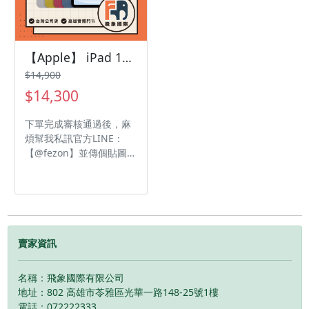
像！ 🔥 讓你非換不可的
像！ 🔥 讓你非換不可的
螢幕 + 90Hz 更新率：畫
4 大超未來黑科技： 1️⃣
4 大超未來黑科技： 1️⃣
面大又極致流暢，網頁流
全鈦金屬一體化「零極
全鈦金屬一體化「零極
暢滑、追劇不累眼！ 2️⃣
限」機身 ⚖️ 極致工藝的
限」機身 ⚖️ 極致工藝的
升級 6GB 記憶體：多開網
【Apple】 iPad 11 (A16) WIFI 128G 贈 玻璃貼保護套
結晶！機身首次採用太空
結晶！機身首次採用太空
頁、邊看影片邊筆記，告
級全鈦金屬一體成型，厚
級全鈦金屬一體成型，厚
$14,900
別卡頓、流暢度大飆升！
度達到不可思議的纖薄，
度達到不可思議的纖薄，
$14,300
3續航猛、充電快：
重量更是大幅減輕，拿在
重量更是大幅減輕，拿在
7040mAh 超大電量，還
手上就像握著一塊精緻的
手上就像握著一塊精緻的
下單完成審核通過後，麻
升級支援 25W 快充，出
未來金屬，手感爽度破
未來金屬，手感爽度破
煩幫我私訊官方LINE：
門一整天都安心。 4️⃣ 劇
表！ 2️⃣ Apple
表！ 2️⃣ Apple
【@fezon】並傳個貼圖給
院級四喇叭：搭載杜比環
Intelligence 2.0 ＋ 專屬
Intelligence 2.0 ＋ 專屬
我們，方便加快出貨速度
繞音效，聲音立體震撼，
實體「Neo 鍵」 🧠 AI 體
實體「Neo 鍵」 🧠 AI 體
【㊕ 蘋果授權認證經銷商
客廳一秒變電影院！ 5️⃣
驗迎來史詩級進化！機身
驗迎來史詩級進化！機身
㊝】- Apple 優質經銷商
下放筆電模式 (DeX)：出
側邊新增實體智慧鍵，一
側邊新增實體智慧鍵，一
經過 Apple 認證，能提供
門不用帶厚重筆電，切換
鍵就能喚醒更人性化的次
鍵就能喚醒更人性化的次
優質客戶服務，以 Apple
DeX 模式，平板直接變身
世代 Siri。不論是即時跨
世代 Siri。不論是即時跨
解決方案、服務和支援為
賣家資訊
行動辦公室！ 最扯的是，
國語音翻譯、一鍵生成精
國語音翻譯、一鍵生成精
經營重心。 【產品特點】
三星這次承諾高達 7 次系
美簡報摘要，還是拍照時
美簡報摘要，還是拍照時
靈活多用的 iPad，處理各
統升級，買一台可以順順
自動識別物件並提供建
自動識別物件並提供建
名稱：飛象國際有限公司
種工作揮灑自如。 無論是
用好幾年，CP 值簡直高到
議，聰明到像貼身助理！
議，聰明到像貼身助理！
地址：802 高雄市苓雅區光華一路148-25號1樓
處理計畫案、投身靈感創
破表！
3️⃣ A19 Neo 強效晶片 ＋
3️⃣ A19 Neo 強效晶片 ＋
電話：072222333