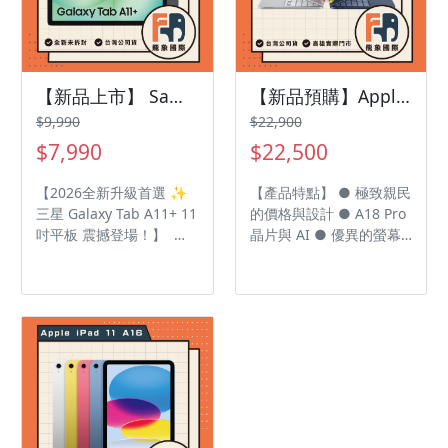
Apple Intelligence 2.0
Apple Intelligence 2.0
實體動態按鈕，以及顛覆
實體動態按鈕，以及顛覆
想像的無邊框全息視網膜
想像的無邊框全息視網膜
螢幕。您可以直接複製、
螢幕。您可以直接複製、
微調使用： 風格一：熱血
微調使用： 風格一：熱血
【新品上市】 Samsung 三星Galaxy Tab A11+ 11吋 6G/128G X230 WiFi 平板電腦
【新品預購】Apple 13 吋 MacBook Neo 256GB
推坑風（適合 FB 粉絲專
推坑風（適合 FB 粉絲專
$9,990
$22,900
頁、3C 社團爆款文） 👉
頁、3C 社團爆款文） 👉
$7,990
$22,500
主打痛點：果粉必入、追
主打痛點：果粉必入、追
求極致黑科技、渴望突破
求極致黑科技、渴望突破
【2026全新升級首選 ✨
【產品特點】 ● 極致親民
傳統智慧型手機極限的科
傳統智慧型手機極限的科
三星 Galaxy Tab A11+ 11
的價格與設計 ● A18 Pro
技愛好者 【🔥 Apple 全
技愛好者 【🔥 Apple 全
吋平板 震撼登場！】 還
晶片與 AI ● 優異的螢幕
新物種誕生！iPhone Neo
新物種誕生！iPhone Neo
在用手機追劇，看到眼睛
與續航 ● 便攜與靜音 ●
(256G/512G) 震撼上市
(256G/512G) 震撼上市
酸痛嗎？或是舊平板滑沒
無縫生態系整合
🚀】 你以為智慧型手機
🚀】 你以為智慧型手機
兩下就卡到不行？ 三星最
的創新已經到天花板了
的創新已經到天花板了
強國民平板 Galaxy Tab
嗎？Apple 再次打破常
嗎？Apple 再次打破常
A11+ (6G/128G) 帶來有感
規！ 2026 全球矚目的全
規！ 2026 全球矚目的全
大升級！ 這次規格直接拉
新系列 Apple Neo 正式登
新系列 Apple Neo 正式登
滿，不管追劇、線上學習
台！ 這不是小改款，而是
台！ 這不是小改款，而是
還是微辦公，一台全搞
未來十年的科技新起點，
未來十年的科技新起點，
定！ 🔥 買它絕對不後悔
規格與設計直接超越想
規格與設計直接超越想
的 5 大理由： 1️⃣ 11吋大