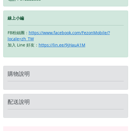
作，或是痛快暢玩遊戲，
超續航智慧電池 🚀 搭載
超續航智慧電池 🚀 搭載
iPad 都能讓你以強大又充
台積電最新世代製程的
台積電最新世代製程的
滿樂趣的方式，從容完成
A19 Neo 晶片，效能強到
A19 Neo 晶片，效能強到
線上小編
挑戰 ● 現配備飛快的
超越微單眼與輕薄筆電，
超越微單眼與輕薄筆電，
A16 晶片 ● 儲存空間比以
功耗卻更低！搭配全新智
功耗卻更低！搭配全新智
往更大 ● 絢麗的
FB粉絲團：
https://www.facebook.com/FezonMobile/?
慧固態電池技術，續航力
慧固態電池技術，續航力
Liquid Retina顯示器 ●
locale=zh_TW
有感飆升，出門再也不用
有感飆升，出門再也不用
全螢幕設計，iPad 樂趣全
加入 Line 好友：
https://lin.ee/9jHauA1M
提心吊膽。 4️⃣ 2 億畫素
提心吊膽。 4️⃣ 2 億畫素
開
光學融合系統 📸 相機鏡
光學融合系統 📸 相機鏡
頭與機身背蓋完全平齊，
頭與機身背蓋完全平齊，
不再凸出！主鏡頭升級至
不再凸出！主鏡頭升級至
2 億畫素，結合最新的計
2 億畫素，結合最新的計
購物說明
算攝影與物理變焦，不管
算攝影與物理變焦，不管
是在深夜微光還是演唱會
是在深夜微光還是演唱會
遠處，隨手一拍都是好萊
遠處，隨手一拍都是好萊
塢電影級的氛圍大片！
塢電影級的氛圍大片！
配送說明
🛒 規格與容量同步開放預
🛒 規格與容量同步開放預
購： Neo 實用款
購： Neo 實用款
(256GB) ｜ 行動生活、質
(256GB) ｜ 行動生活、質
感日常完美首選。 Neo
感日常完美首選。 Neo
旗艦款 (512GB) ｜ 重度攝
旗艦款 (512GB) ｜ 重度攝