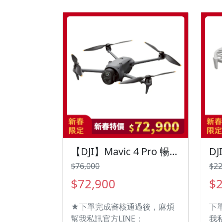
控
【DJI】Mavic 4 Pro 暢飛套裝
$76,000
$22
$72,900
$2
★下單完成審核通過後，麻煩
下
幫我私訊官方LINE：
我私