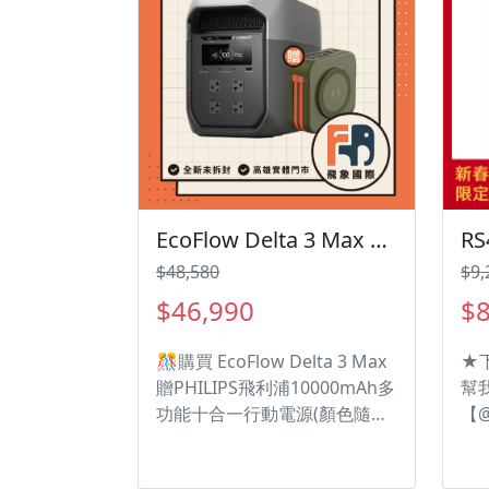
EcoFlow Delta 3 Max 戶外儲能電源 EFDT3-M 移動電源 贈行動電源 電池 戶外電源 露營 車露
RS
$48,580
$9,
$46,990
$8
🎊購買 EcoFlow Delta 3 Max
★
贈PHILIPS飛利浦10000mAh多
幫
功能十合一行動電源(顏色隨機)
【
價值$1590 送完為止🎊
們
二