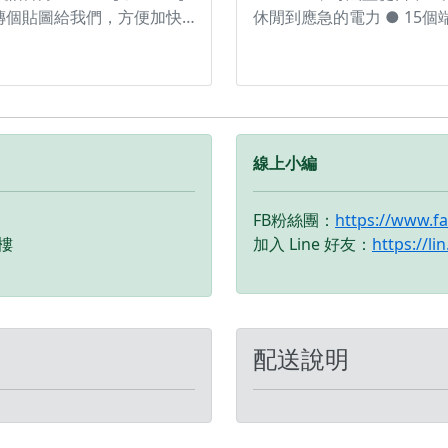
傳個貼圖給我們，方便加快
休閒到應急的電力 ● 15個
速度 ✅1/1.3英吋鏡頭 ✅
口，包括6個AC插座，並支
控飛行多元玩法 ✅全包可折
1500W的高輸出 ● 可支援9
槳保設計
以上的家用電器使用 ● 僅需
分鐘即可充電至80％ ● 配
酸鐵鋰電池(LFP)循環使用
約可達3000次，是行業平
線上小編
平的6倍
FB粉絲團：
https://www.f
1樓
加入 Line 好友：
https://l
配送說明