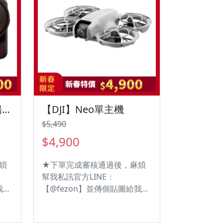
【DJI】Action 5 Pro暢拍套裝
【DJI】Neo單主機
$5,490
$4,900
煩
★下單完成審核通過後，麻煩
幫我私訊官方LINE：
我
【@fezon】並傳個貼圖給我
✅超
們，方便加快出貨速度☆
 ✅
✅4K超清畫質 ✅135g比手機