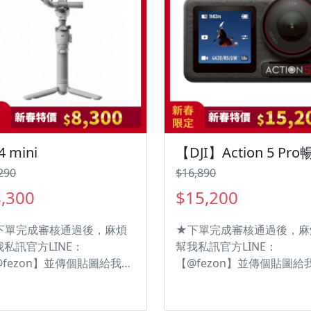
4 mini
290
$16,890
,300
$15,200
下單完成審核通過後，麻煩
★下單完成審核通過後，麻
我私訊官方LINE：
幫我私訊官方LINE：
@fezon】並傳個貼圖給我
【@fezon】並傳個貼圖給
，方便加快出貨速度☆ ✅第
們，方便加快出貨速度☆ 
代自動軸鎖 ✅新增搖桿變焦
級夜景模式，亮度增強有感