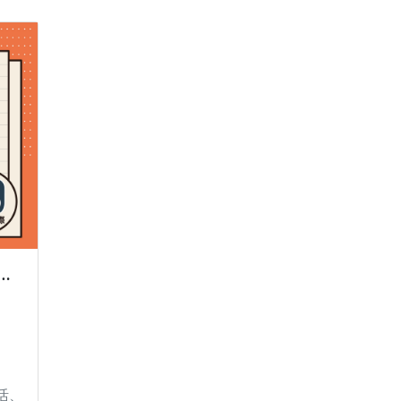
航力
還輕 ✅8種智慧運鏡
w Delta 2 戶外儲能電源 移動電源
活、