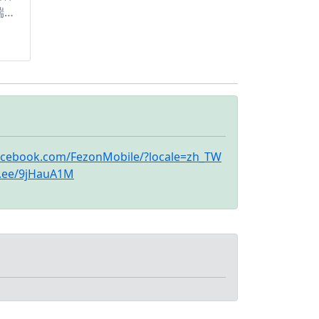
端
持
0%
50
備磷
次數
均水
acebook.com/FezonMobile/?locale=zh_TW
in.ee/9jHauA1M