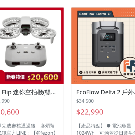
制 ✅可搭配智慧追蹤模組
搭載氣壓計、水壓計 ✅續
提升4小時
DJI Flip 迷你空拍機(暢飛套裝)
EcoFlo
,990
$34,500
0,600
$22,990
單完成審核通過後，麻煩幫
【產品特點】 ● 電池容量
訊官方LINE：【@fezon】
1024Wh，可涵蓋從日常生