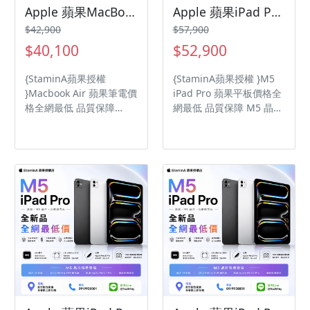
Apple 蘋果MacBook Air 13吋 10CPU /8GPU 16GB記憶體 512GB SSD
Apple 蘋果iPad Pro 13吋 512G WiFi/iPadpro/iPadPro/M5ipadpro
$42,900
$57,900
$40,100
$52,900
{StaminA蘋果授權
{StaminA蘋果授權 }M5
}Macbook Air 蘋果筆電價
iPad Pro 蘋果平板價格全
格全網最低 品質保障
網最低 品質保障 M5 晶片
Apple M5 晶片 具備原彩
Ultra Retina XDR 顯示器
顯示的 13.6 吋 Liquid
1200 萬像素廣角相機
Retina 顯示器 16GB 統一
記憶體、 512GB SSD 儲
存裝置