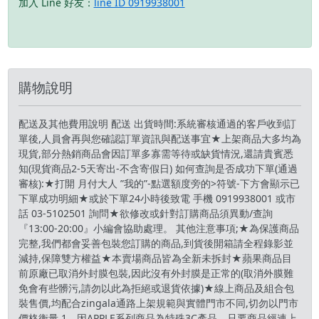
加入 Line 好友：
line ID 0919938001
購物說明
配送及其他費用說明 配送 出貨時間:系統審核通過的客戶收到訂
單後,人員會再與您確認訂單資訊與配送事宜★上架商品大多均為
現貨,部分熱銷商品會因訂單多寡需等待或缺貨情況,還請貴賓悉
知(現貨商品2-5天寄出-不含寄假日) 如何查詢是否成功下單(通過
審核):★打開 月付大人 ”我的”-點選額度旁的>符號-下方會顯示已
下單成功明細★或於下單24小時後致電 手機 0919938001 或市
話 03-5102501 詢問★欲修改或針對訂購商品須異動/查詢
『13:00-20:00』小編會協助處理。 其他注意事項;★為保護商品
完整,我們都會妥善包裝您訂購的商品,到貨後開箱請全程錄影並
減持,保障雙方權益★本賣場商品皆為全新未拆封★蘋果商品目
前原廠已取消外封膜包裝,因此沒有外封膜是正常的(取消外膜難
免會有些髒污,請勿以此為拒絕或退貨依據)★線上商品及組合包
裝售價,均配合zingala通路上架規範與實體門市不同,切勿以門市
價格衡量 1、因APPLE系列商品為特殊3C產品，只要商品經連上