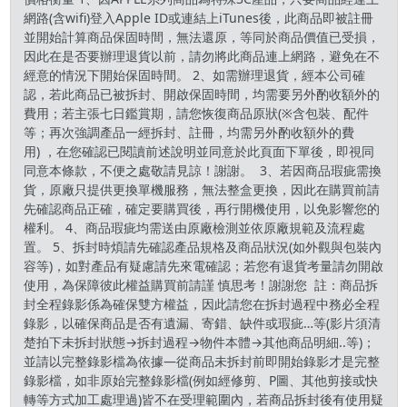
網路(含wifi)登入Apple ID或連結上iTunes後，此商品即被註冊
並開始計算商品保固時間，無法還原，等同於商品價值已受損，
因此在是否要辦理退貨以前，請勿將此商品連上網路，避免在不
經意的情況下開始保固時間。 2、如需辦理退貨，經本公司確
認，若此商品已被拆封、開啟保固時間，均需要另外酌收額外的
費用；若主張七日鑑賞期，請您恢復商品原狀(※含包裝、配件
等；再次強調產品一經拆封、註冊，均需另外酌收額外的費
用) ，在您確認已閱讀前述說明並同意於此頁面下單後，即視同
同意本條款，不便之處敬請見諒！謝謝。 3、若因商品瑕疵需換
貨，原廠只提供更換單機服務，無法整盒更換，因此在購買前請
先確認商品正確，確定要購買後，再行開機使用，以免影響您的
權利。 4、商品瑕疵均需送由原廠檢測並依原廠規範及流程處
置。 5、拆封時煩請先確認產品規格及商品狀況(如外觀與包裝內
容等)，如對產品有疑慮請先來電確認；若您有退貨考量請勿開啟
使用，為保障彼此權益購買前請謹 慎思考！謝謝您 註：商品拆
封全程錄影係為確保雙方權益，因此請您在拆封過程中務必全程
錄影，以確保商品是否有遺漏、寄錯、缺件或瑕疵…等(影片須清
楚拍下未拆封狀態→拆封過程→物件本體→其他商品明細..等)；
並請以完整錄影檔為依據—從商品未拆封前即開始錄影才是完整
錄影檔，如非原始完整錄影檔(例如經修剪、P圖、其他剪接或快
轉等方式加工處理過)皆不在受理範圍內，若商品拆封後有使用疑