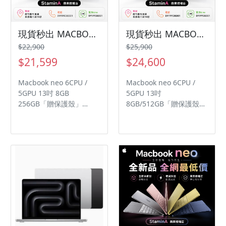
心 GPU 配備神經網路加速
1,200 萬畫素鏡頭 ◎ 後置
器 硬體加速光線追蹤 影片
1,200 萬畫素鏡頭 ◎
播放時間最長可達 37 小
Touch ID 指紋辨識 ◎ Wi-
時 畫面中有一個人，兩個
Fi 7、藍牙 6.0、Thread
現貨秒出 MACBOOKNEO 13吋 8GB 256GB「贈保護殼」macbookneo/Macbookneo
現貨秒出 MACBOOKNEO 13吋 8GB 512GB「贈保護殼」macbookneo/Macbookneo
箭頭指向相反方向 1800
網路技術、Apple N1 無
$22,900
$25,900
萬像素 Center Stage 前
線網路晶片、iBeacon 微
$21,599
$24,600
置相機 點一下縮放和旋轉
型定位服務 ◎ 採用 USB
拍照人物居中 超穩定錄影
Type-C 連接埠 (USB 3；
Macbook neo 6CPU /
Macbook neo 6CPU /
雙向同拍 視訊通話人物居
速度最高可達 10Gb/s)，
5GPU 13吋 8GB
5GPU 13吋
中 4800 萬像素 Pro 融合
支援 DisplayPort ◎ 內建
256GB「贈保護殼」
8GB/512GB「贈保護殼」
相機系統 4800 萬像素融
28.93Wh 電池
{StaminA蘋果授權
{StaminA蘋果授權
合主相機 | 4800 萬像素
}Macbook Neo 蘋果筆電
}Macbook Neo 蘋果筆電
融合超廣角 | 4800 萬像
價格全網最低 品質保障
價格全網最低 品質保障
素融合望遠 超高解析度照
Macbook neo 6CPU /
Macbook neo 6CPU /
片 (24MP and 48MP) 新
5GPU 13吋 8GB/512GB
5GPU 13吋 8GB/512GB
一代人像照具備焦點控制
歷來最鮮亮多彩的
歷來最鮮亮多彩的
與景深控制 微距攝影 杜比
MacBook 系列。每款皆配
MacBook 系列。每款皆配
視界，最高可達 4K (120
有同色系鍵盤，完美呈現
有同色系鍵盤，完美呈現
fps) 最新一代攝影風格
整體風格。 配備 A18 Pro
整體風格。 配備 A18 Pro
0.5 倍、1 倍、2 倍、4
晶片的 MacBook Neo 就
晶片的 MacBook Neo 就
倍、8 倍 Apple
為你啟動所需的效能和 AI
為你啟動所需的效能和 AI
Intelligence SOS 緊急