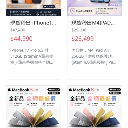
1,200 萬畫素鏡頭 ◎ 後置
1,200 萬畫素鏡頭 ◎ 後置
1,200 萬畫素鏡頭 ◎
1,200 萬畫素鏡頭 ◎
Touch ID 指紋辨識 ◎ Wi-
Touch ID 指紋辨識 ◎ Wi-
Fi 7、藍牙 6.0、Thread
Fi 7、藍牙 6.0、Thread
現貨秒出 iPhone17pro512GB『贈原廠充電頭』IPHONE17PRO /i17/17 Pro/i17pro/i17Pro
現貨秒出M4IPADAIR 11吋256GB『贈玻璃保護貼』ipadair/ IPADAIR/iPad Air
網路技術、Apple N1 無
網路技術、Apple N1 無
$47,490
$29,090
線網路晶片、iBeacon 微
線網路晶片、iBeacon 微
$44,990
$26,499
型定位服務 ◎ 採用 USB
型定位服務 ◎ 採用 USB
Type-C 連接埠 (USB 3；
Type-C 連接埠 (USB 3；
iPhone 17 Pro 6.3 吋
內容物：M4 iPad Air
速度最高可達 10Gb/s)，
速度最高可達 10Gb/s)，
512GB {StaminA蘋果授
256GB『贈玻璃保護貼』
支援 DisplayPort ◎ 內建
支援 DisplayPort ◎ 內建
權 } 蘋果手機價格全網最
{StaminA蘋果授權 }iPad
28.93Wh 電池
28.93Wh 電池
低 品質保障 內容物：
Air 蘋果平板價格全網最
iPhone17Pro512GB+
低 品質保障 ◎ 採用
『贈原廠充電頭』 超
iPadOS 26 作業系統 ◎
Retina XDR 顯示器
11 吋 2,360 x
ProMotion 自動適應更新
1,640pixels 解析度
頻率 永遠顯示 動態島 機
Liquid Retina 顯示器 ◎
殼材質 鋁金屬一體成型 動
內建 Apple M4 晶片（8
作按鈕 相機控制更快速地
核心 CPU + 9 核心 GPU）
取用拍照和錄影工具
◎ 12GB RAM（120GB/s
17Pro A19 Pro 晶片 6 核
記憶體頻寬） ◎ 前置