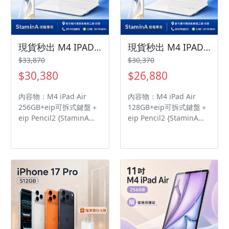
記憶體頻寬） ◎ 前置
1,200 萬畫素鏡頭 ◎ 後置
1,200 萬畫素鏡頭 ◎
Touch ID 指紋辨識 ◎ Wi-
Fi 7、藍牙 6.0、Thread
現貨秒出 M4 IPADAIR 11吋256GB超值套組『eip可拆式鍵盤＋eip Pencil2』ipadair/ IPADAIR
現貨秒出 M4 IPADAIR 11吋128GB超值套組『eip可拆式鍵盤＋eip Pencil2』
網路技術、Apple N1 無
$33,870
$30,370
線網路晶片、iBeacon 微
$30,380
$26,880
型定位服務 ◎ 採用 USB
Type-C 連接埠 (USB 3；
內容物：M4 iPad Air
內容物：M4 iPad Air
速度最高可達 10Gb/s)，
256GB+eip可拆式鍵盤＋
128GB+eip可拆式鍵盤＋
支援 DisplayPort ◎ 內建
eip Pencil2 {StaminA蘋
eip Pencil2 {StaminA蘋
28.93Wh 電池
果授權 }iPad Air 蘋果平
果授權 }iPad Air 蘋果平
板價格全網最低 品質保障
板價格全網最低 品質保障
◎ 採用 iPadOS 26 作業系
◎ 採用 iPadOS 26 作業系
統 ◎ 11 吋 2,360 x
統 ◎ 11 吋 2,360 x
1,640pixels 解析度
1,640pixels 解析度
Liquid Retina 顯示器 ◎
Liquid Retina 顯示器 ◎
內建 Apple M4 晶片（8
內建 Apple M4 晶片（8
核心 CPU + 9 核心 GPU）
核心 CPU + 9 核心 GPU）
◎ 12GB RAM（120GB/s
◎ 12GB RAM（120GB/s
記憶體頻寬） ◎ 前置
記憶體頻寬） ◎ 前置