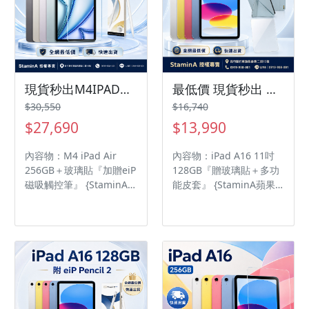
現貨秒出M4IPADAIR 11吋256GB＋玻璃貼『加贈eiP 磁吸觸控筆』ipadair/ IPADAIR/iPad Air
最低價 現貨秒出 『贈玻璃貼＋多功能皮套』蘋果iPad11A16128G WiFi /ipad11/iPad11/ipadA16
$30,550
$16,740
$27,690
$13,990
內容物：M4 iPad Air
內容物：iPad A16 11吋
256GB＋玻璃貼『加贈eiP
128GB『贈玻璃貼＋多功
磁吸觸控筆』 {StaminA
能皮套』 {StaminA蘋果
蘋果授權 }iPad Air 蘋果
授權 } iPad A16 蘋果平板
平板價格全網最低 品質保
價格全網最低 品質保障
障 ◎ 採用 iPadOS 26 作
A16 晶片 11 吋 Liquid
業系統 ◎ 11 吋 2,360 x
Retina 顯示器 sRGB 色
1,640pixels 解析度
彩、原彩顯示
Liquid Retina 顯示器 ◎
內建 Apple M4 晶片（8
核心 CPU + 9 核心 GPU）