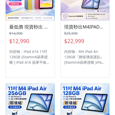
最低價 現貨秒出 蘋果iPad11A16128G WiFi /ipad11/iPad11/ipadA16
現貨秒出M4IPADAIR 11吋128GB『贈玻璃保護貼』ipadair/ IPADAIR/iPad Air
$14,900
$25,590
$12,990
$22,999
內容物：iPad A16 11吋
內容物：M4 iPad Air
128GB {StaminA蘋果授
128GB『贈玻璃保護貼』
權 } iPad A16 蘋果平板價
{StaminA蘋果授權 }iPad
格全網最低 品質保障 A16
Air 蘋果平板價格全網最
晶片 11 吋 Liquid Retina
低 品質保障 ◎ 採用
顯示器 sRGB 色彩、原彩
iPadOS 26 作業系統 ◎
顯示
11 吋 2,360 x
1,640pixels 解析度
Liquid Retina 顯示器 ◎
內建 Apple M4 晶片（8
核心 CPU + 9 核心 GPU）
◎ 12GB RAM（120GB/s