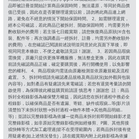
品即被註冊並開始計算商品保固時間，無法還原，等同於商品價
值已受損，因此在是否要辦理退貨以前，請勿將此商品連上網
路，避免在不經意的情況下開始保固時間。 2、如需辦理退貨，
經本公司確認，若此商品已被拆封、開啟保固時間，均需要另外
酌收額外的費用；若主張七日鑑賞期，請您恢復商品原狀(※含包
裝、配件等；再次強調產品一經拆封、註冊，均需另外酌收額外
的費用) ，在您確認已閱讀前述說明並同意於此頁面下單後，即
視同同意本條款，不便之處敬請見諒！謝謝。 3、若因商品瑕疵
需換貨，原廠只提供更換單機服務，無法整盒更換，因此在購買
前請先確認商品正確，確定要購買後，再行開機使用，以免影響
您的權利。 4、商品瑕疵均需送由原廠檢測並依原廠規範及流程
處置。 5、拆封時煩請先確認產品規格及商品狀況(如外觀與包裝
內容等)，如對產品有疑慮請先來電確認；若您有退貨考量請勿開
啟使用，為保障彼此權益購買前請謹 慎思考！謝謝您 註：商品
拆封全程錄影係為確保雙方權益，因此請您在拆封過程中務必全
程錄影，以確保商品是否有遺漏、寄錯、缺件或瑕疵…等(影片須
清楚拍下未拆封狀態→拆封過程→物件本體→其他商品明細..
等)；並請以完整錄影檔為依據—從商品未拆封前即開始錄影才是
完整錄影檔，如非原始完整錄影檔(例如經修剪、P圖、其他剪接
或快轉等方式加工處理過)皆不在受理範圍內，若商品拆封後有使
用疑慮者(如上述情況發生)，請在鑑賞期內附上此錄影檔為依據