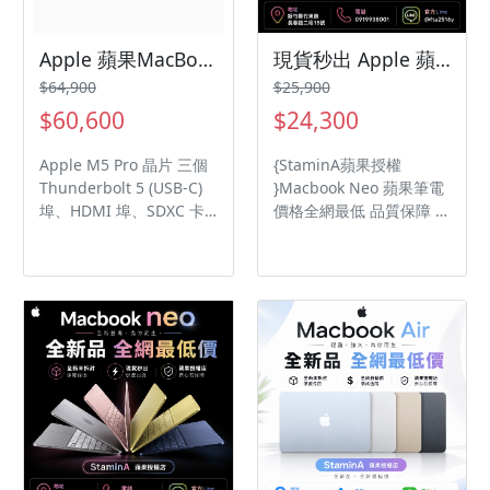
實力。 8GB 統一記憶體、
實力。 8GB 統一記憶體、
服務 車禍偵測 充電與擴
256GB SSD 儲存裝置
512GB SSD 儲存裝置、含
充 USB‑C 支援 USB 3，傳
Touch ID 的巧控鍵盤。
Apple 蘋果MacBook Pro 14吋 10CPU / 10GPU 16GB 記憶體 1TB SSD
現貨秒出 Apple 蘋果MacBook Neo 13吋 6CPU / 5GPU 8GB 記憶體 512GB /macbookneo/Macbookneo
輸速度提升最高可達 20
倍 詢問進度 諮詢顏色
$64,900
$25,900
搜尋電話+LINE：0919-
$60,600
$24,300
938-001 新竹縣竹東鎮長
春路二段15號1樓 電話：
Apple M5 Pro 晶片 三個
{StaminA蘋果授權
03-5102501
Thunderbolt 5 (USB-C)
}Macbook Neo 蘋果筆電
埠、HDMI 埠、SDXC 卡
價格全網最低 品質保障
插槽、耳機插孔、
歷來最鮮亮多彩的
MagSafe 3 埠 含 Touch
MacBook 系列。每款皆配
ID 的背光巧控鍵盤 - 中文
有同色系鍵盤，完美呈現
(注音)
整體風格。 配備 A18 Pro
晶片的 MacBook Neo 就
為你啟動所需的效能和 AI
實力。 8GB 統一記憶體、
512GB SSD 儲存裝置、含
Touch ID 的巧控鍵盤。