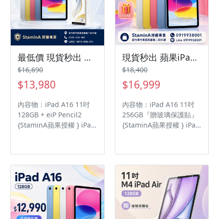
◎ 12GB RAM（120GB/s
記憶體頻寬） ◎ 前置
1,200 萬畫素鏡頭 ◎ 後置
1,200 萬畫素鏡頭 ◎
Touch ID 指紋辨識 ◎ Wi-
Fi 7、藍牙 6.0、Thread
最低價 現貨秒出 蘋果iPad11A16128G『附eiP Pencil2』 WiFi /ipad11/iPad11/ipadA16
現貨秒出 蘋果iPad11A16256G WiFi 『贈玻璃保護貼』/ipad11/iPad11/ipadA16
網路技術、Apple N1 無
$16,690
$18,400
線網路晶片、iBeacon 微
$13,980
$16,999
型定位服務 ◎ 採用 USB
Type-C 連接埠 (USB 3；
內容物：iPad A16 11吋
內容物：iPad A16 11吋
速度最高可達 10Gb/s)，
128GB + eiP Pencil2
256GB『贈玻璃保護貼』
支援 DisplayPort ◎ 內建
{StaminA蘋果授權 } iPad
{StaminA蘋果授權 } iPad
28.93Wh 電池
A16 蘋果平板價格全網最
A16 蘋果平板價格全網最
低 品質保障 A16 晶片 11
低 品質保障 A16 晶片 11
吋 Liquid Retina 顯示器
吋 Liquid Retina 顯示器
sRGB 色彩、原彩顯示
sRGB 色彩、原彩顯示