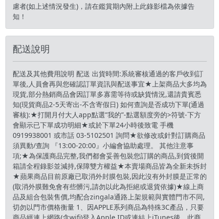
慮者(如上述情況發生)，請在鑑賞期內附上此錄影檔為依據告
知！
配送說明
配送及其他費用說明 配送 出貨時間:系統審核通過的客戶收到訂
單後,人員會再與您確認訂單資訊與配送事宜★上架商品大多均為
現貨,部分熱銷商品會因訂單多寡需等待或缺貨情況,還請貴賓悉
知(現貨商品2-5天寄出-不含寄假日) 如何查詢是否成功下單(通過
審核):★打開月付大人app點選”我的”-點選額度旁的>符號-下方
會顯示已下單成功明細★或於下單24小時後致電 手機
0919938001 或市話 03-5102501 詢問★欲修改或針對訂購商品
須異動/查詢 『13:00-20:00』小編會協助處理。 其他注意事
項;★為保護商品完整,我們都會妥善包裝您訂購的商品,到貨後開
箱請全程錄影並減持,保障雙方權益★本賣場商品皆為全新未拆封
★蘋果商品目前原廠已取消外封膜包裝,因此沒有外封膜是正常的
(取消外膜難免會有些髒污,請勿以此為拒絕或退貨依據)★線上商
品及組合包裝售價,均配合zingala通路上架規範與實體門市不同,
切勿以門市價格衡量 1、因APPLE系列商品為特殊3C產品，只要
商品經連上網路(含wifi)登入Apple ID或連結上iTunes後，此商