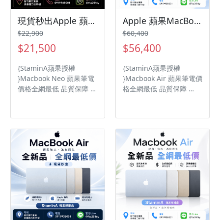
現貨秒出Apple 蘋果MacBook Neo 13吋 6CPU / 5GPU 8GB 記憶體 256GB /macbookneo/Macbookneo
Apple 蘋果MacBook Air 15吋 10CPU /10GPU 16GB記憶體 1TB /macbookair/Macbookair
$22,900
$60,400
$21,500
$56,400
{StaminA蘋果授權
{StaminA蘋果授權
}Macbook Neo 蘋果筆電
}Macbook Air 蘋果筆電價
價格全網最低 品質保障
格全網最低 品質保障
歷來最鮮亮多彩的
Apple M5 晶片 具備原彩
MacBook 系列。每款皆配
顯示的 15.3 吋 Liquid
有同色系鍵盤，完美呈現
Retina 顯示器 16GB 統一
整體風格。 配備 A18 Pro
記憶體、1TB SSD 儲存裝
晶片的 MacBook Neo 就
置
為你啟動所需的效能和 AI
實力。 8GB 統一記憶體、
256GB SSD 儲存裝置