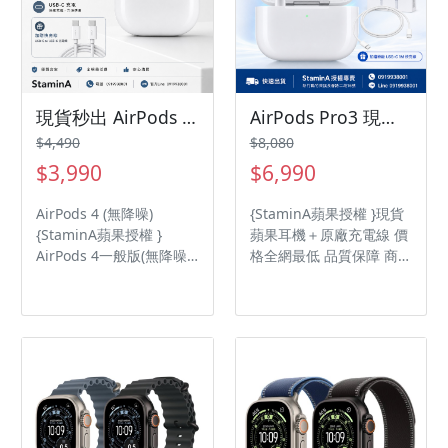
現貨秒出 AirPods 4 (無降噪)『贈快充線』/airpods4/Airpods4
AirPods Pro3 現貨秒出「贈原廠快充線」Apple AirPods Pro3 全新現貨airpodspro3/airpods
$4,490
$8,080
$3,990
$6,990
AirPods 4 (無降噪)
{StaminA蘋果授權 }現貨
{StaminA蘋果授權 }
蘋果耳機＋原廠充電線 價
AirPods 4一般版(無降噪)
格全網最低 品質保障 商品
蘋果耳機價格全網最低 品
皆適用一年保固政策 心率
質保障 AirPods 4 (無降
感測。內建心率感測功
噪) H2 耳機晶片 防塵與抗
能，可供你跟測心率和消
汗抗水功能IP54 藍牙 5.3
耗的卡路里。 全新耳塞
無線技術
套，現備有五種尺寸可
選，提供更穩妥貼合的個
人化佩戴體驗。 更長的電
池續航力。啟用主動式降
噪時，充電一次的聆聽時