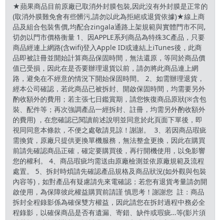
★蘋果商品目前原廠已取消外封膜包裝,因此沒有外封膜是正常的
(取消外膜難免會有些髒污,請勿以此為拒絕或退貨依據)★線上商
品及組合包裝售價,均配合zingala通路上架規範與實體門市不同,
切勿以門市價格衡量 1、因APPLE系列商品為特殊3C產品，只要
商品經連上網路(含wifi)登入Apple ID或連結上iTunes後，此商
品即被註冊並開始計算商品保固時間，無法還原，等同於商品價
值已受損，因此在是否要辦理退貨以前，請勿將此商品連上網
路，避免在不經意的情況下開始保固時間。 2、如需辦理退貨，
經本公司確認，若此商品已被拆封、開啟保固時間，均需要另外
酌收額外的費用；若主張七日鑑賞期，請您恢復商品原狀(※含包
裝、配件等；再次強調產品一經拆封、註冊，均需另外酌收額外
的費用) ，在您確認已閱讀前述說明並同意於此頁面下單後，即
視同同意本條款，不便之處敬請見諒！謝謝。 3、若因商品瑕疵
需換貨，原廠只提供更換單機服務，無法整盒更換，因此在購買
前請先確認商品正確，確定要購買後，再行開機使用，以免影響
您的權利。 4、商品瑕疵均需送由原廠檢測並依原廠規範及流程
處置。 5、拆封時煩請先確認產品規格及商品狀況(如外觀與包裝
內容等)，如對產品有疑慮請先來電確認；若您有退貨考量請勿開
啟使用，為保障彼此權益購買前請謹 慎思考！謝謝您 註：商品
拆封全程錄影係為確保雙方權益，因此請您在拆封過程中務必全
程錄影，以確保商品是否有遺漏、寄錯、缺件或瑕疵…等(影片須