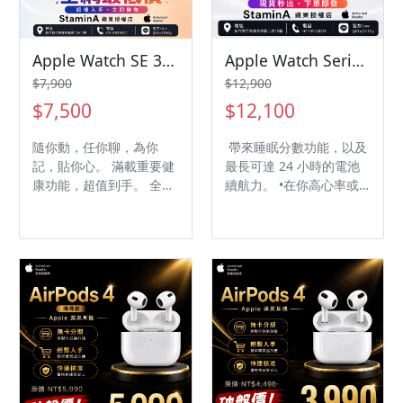
Apple Watch SE 3 GPS 40mm applewatchse3 se
Apple Watch Series 11 GPS 42mm 蘋果手錶 applewatchs11
$7,900
$12,900
$7,500
$12,100
隨你動，任你聊，為你
帶來睡眠分數功能，以及
記，貼你心。 滿載重要健
最長可達 24 小時的電池
康功能，超值到手。 全新
續航力。 •在你高心率或
超能力，超值有一手。
低心率時收到通知、透過
生命徵象 app查看整夜健
康測量指標。 •能偵測到
你嚴重跌倒或遭遇重大車
禍，並自動助你聯繫緊急
服務。