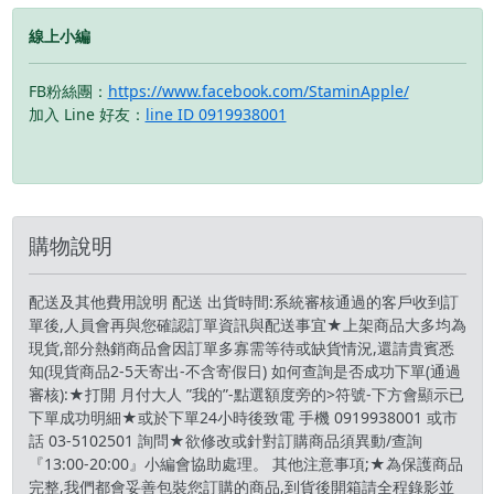
線上小編
FB粉絲團：
https://www.facebook.com/StaminApple/
加入 Line 好友：
line ID 0919938001
購物說明
配送及其他費用說明 配送 出貨時間:系統審核通過的客戶收到訂
單後,人員會再與您確認訂單資訊與配送事宜★上架商品大多均為
現貨,部分熱銷商品會因訂單多寡需等待或缺貨情況,還請貴賓悉
知(現貨商品2-5天寄出-不含寄假日) 如何查詢是否成功下單(通過
審核):★打開 月付大人 ”我的”-點選額度旁的>符號-下方會顯示已
下單成功明細★或於下單24小時後致電 手機 0919938001 或市
話 03-5102501 詢問★欲修改或針對訂購商品須異動/查詢
『13:00-20:00』小編會協助處理。 其他注意事項;★為保護商品
完整,我們都會妥善包裝您訂購的商品,到貨後開箱請全程錄影並