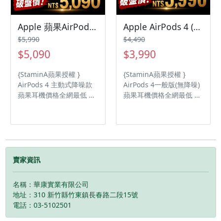
Apple 蘋果AirPods 4 主動式降噪款 AirPods4/airPods4降噪耳機
Apple AirPods 4 (無降噪) 台灣公司貨/airpods4/Airpods4
$5,990
$4,490
$5,090
$3,990
{StaminA蘋果授權 }
{StaminA蘋果授權 }
AirPods 4 主動式降噪款
AirPods 4一般版(無降噪)
蘋果耳機價格全網最低 品
蘋果耳機價格全網最低 品
質保障 「主動式降噪」
質保障 H2 耳機晶片 防塵
「適應性音訊」和「通透
與抗汗抗水功能IP54 藍牙
模式」首次在此現身 強大
5.3 無線技術
的 H2 晶片支援「語音隔
離」功能，讓通話更清晰
「個人化空間音訊」搭配
賣家資訊
動態頭部追蹤功能，讓聲
音圍繞著你
名稱：華康實業有限公司
地址：310 新竹縣竹東鎮長春路二段15號
電話：03-5102501