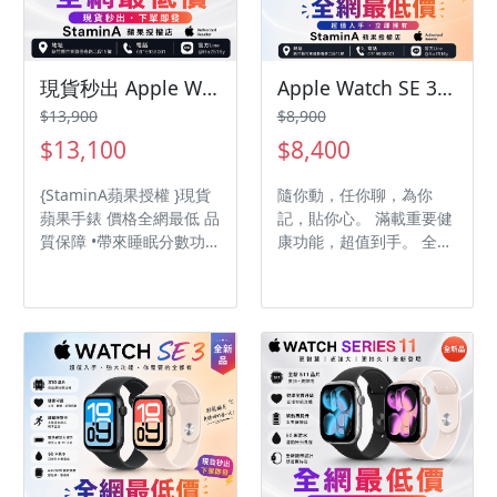
現貨秒出 Apple Watch Series 11 GPS 46mm蘋果手錶 applewatchs11/s11/S11
Apple Watch SE 3 GPS 44mm蘋果手錶 applewatchse3 se
$13,900
$8,900
$13,100
$8,400
{StaminA蘋果授權 }現貨
隨你動，任你聊，為你
蘋果手錶 價格全網最低 品
記，貼你心。 滿載重要健
質保障 •帶來睡眠分數功
康功能，超值到手。 全新
能，以及最長可達 24 小
超能力，超值有一手。
時的電池續航力。 •在你
高心率或低心率時收到通
知、透過生命徵象 app查
看整夜健康測量指標。 •
能偵測到你嚴重跌倒或遭
遇重大車禍，並自動助你
聯繫緊急服務。