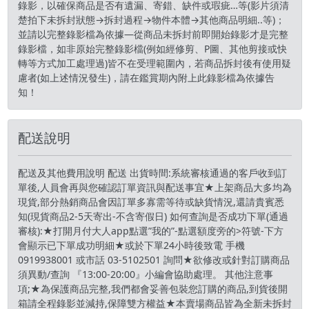
錄影，以確保商品是否有遺漏、寄錯、缺件或瑕疵…等(影片須清
楚拍下未拆封狀態→拆封過程→物件本體→其他商品明細..等)；
並請以完整錄影檔為依據—從商品未拆封前即開始錄影才是完整
錄影檔，如非原始完整錄影檔(例如經修剪、P圖、其他剪接或快
轉等方式加工處理過)皆不在受理範圍內，若商品拆封後有使用疑
慮者(如上述情況發生)，請在鑑賞期內附上此錄影檔為依據告
知！
配送說明
配送及其他費用說明 配送 出貨時間:系統審核通過的客戶收到訂
單後,人員會再與您確認訂單資訊與配送事宜★上架商品大多均為
現貨,部分熱銷商品會因訂單多寡需等待或缺貨情況,還請貴賓悉
知(現貨商品2-5天寄出-不含寄假日) 如何查詢是否成功下單(通過
審核):★打開月付大人app點選”我的”-點選額度旁的>符號-下方
會顯示已下單成功明細★或於下單24小時後致電 手機
0919938001 或市話 03-5102501 詢問★欲修改或針對訂購商品
須異動/查詢 『13:00-20:00』小編會協助處理。 其他注意事
項;★為保護商品完整,我們都會妥善包裝您訂購的商品,到貨後開
箱請全程錄影並減持,保障雙方權益★本賣場商品皆為全新未拆封