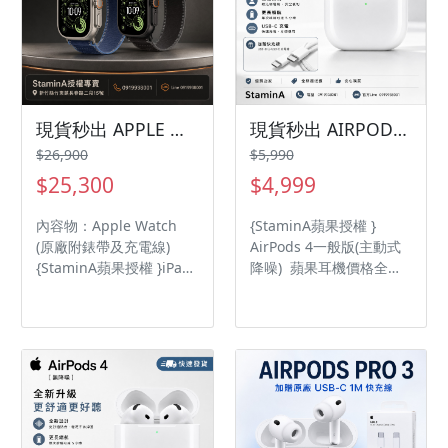
現貨秒出 APPLE WATCH ULTRA 3 越野錶帶applewatch/ultra3
現貨秒出 AIRPODS4 (主動式降噪)『贈快充線』/airpods4/Airpods4
$26,900
$5,990
$25,300
$4,999
內容物：Apple Watch
{StaminA蘋果授權 }
(原廠附錶帶及充電線)
AirPods 4一般版(主動式
{StaminA蘋果授權 }iPad
降噪) 蘋果耳機價格全網
Air 蘋果平板價格全網最
最低 品質保障 H2 耳機晶
低 品質保障 極致的運動探
片 防塵與抗汗抗水功能
險錶 堅固的 49 公釐航太
IP54 藍牙 5.3 無線技術
等級鈦金屬錶殼 內建
GPS + 行動網路連線功能