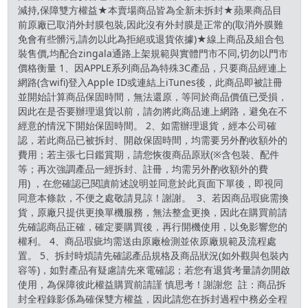
減持,保障雙方權益★本賣場商品皆為全新未拆封★蘋果商品目
前原廠已取消外封膜包裝,因此沒有外封膜是正常的(取消外膜難
免會有些髒污,請勿以此為拒絕或退貨依據)★線上商品及組合包
裝售價,均配合zingala通路上架規範與實體門市不同,切勿以門市
價格衡量 1、因APPLE系列商品為特殊3C產品，只要商品經連上
網路(含wifi)登入Apple ID或連結上iTunes後，此商品即被註冊
並開始計算商品保固時間，無法還原，等同於商品價值已受損，
因此在是否要辦理退貨以前，請勿將此商品連上網路，避免在不
經意的情況下開始保固時間。 2、如需辦理退貨，經本公司確
認，若此商品已被拆封、開啟保固時間，均需要另外酌收額外的
費用；若主張七日鑑賞期，請您恢復商品原狀(※含包裝、配件
等；再次強調產品一經拆封、註冊，均需另外酌收額外的費
用) ，在您確認已閱讀前述說明並同意於此頁面下單後，即視同
同意本條款，不便之處敬請見諒！謝謝。 3、若因商品瑕疵需換
貨，原廠只提供更換單機服務，無法整盒更換，因此在購買前請
先確認商品正確，確定要購買後，再行開機使用，以免影響您的
權利。 4、商品瑕疵均需送由原廠檢測並依原廠規範及流程處
置。 5、拆封時煩請先確認產品規格及商品狀況(如外觀與包裝內
容等)，如對產品有疑慮請先來電確認；若您有退貨考量請勿開啟
使用，為保障彼此權益購買前請謹 慎思考！謝謝您 註：商品拆
封全程錄影係為確保雙方權益，因此請您在拆封過程中務必全程