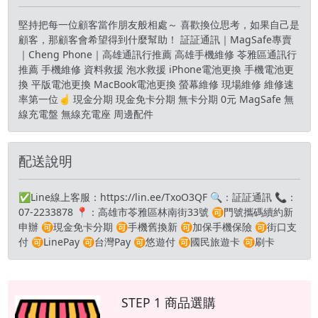
堅持把每一位顧客當作朋友般相處～ 喜歡換位思考，如果自己是
顧客，那顧客會希望得到什麼幫助！ 証証通訊｜MagSafe專賣
｜Cheng Phone｜高雄通訊行推薦 高雄手機維修 苓雅區通訊行
推薦 手機維修 資料救援 泡水救援 iPhone電池更換 手機電池更
換 平版電池更換 MacBook電池更換 螢幕維修 現場維修 維修速
率第一位☝️ 現金分期 現金免卡分期 無卡分期 0元 MagSafe 無
線充電盤 無線充電座 周邊配件
配送說明
✅Line線上客服：https://lin.ee/TxoO3QF 🔍：証証通訊 📞：
07-2233878 📍：高雄市苓雅區林南街33號 🉑️門號攜碼續約新
申辦 🉑️現金免卡分期 🉑️手機舊換新 🉑️加保手機保險 🉑️街口支
付 🉑️LinePay 🉑️台灣Pay 🉑️悠遊付 🉑️國民旅遊卡 🉑️刷卡
STEP 1 商品選購