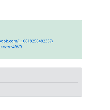
邊用新機
付超輕鬆！
 | 贈送多
 9H防撞保
殼 ‼️ 購
‼️ • 有任
洽群官方
ebook.com/110818258482337/
80d • 七
n.ee/tVz4fWR
如商品有
向我們告
 • 全新品
年，中古
 • 店家
、變更、
利