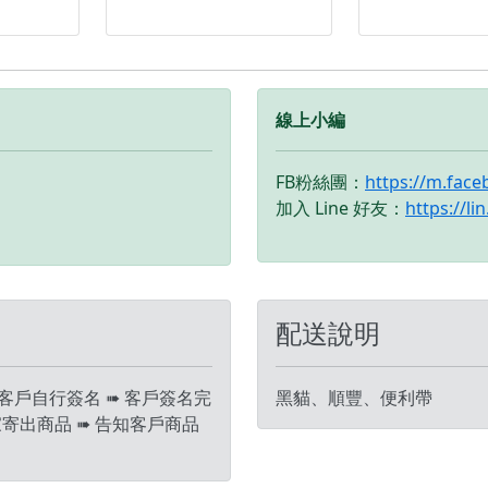
用新機
信分期，讓你邊用新機
信分期，讓你
超輕鬆！
邊付款， 月付超輕鬆！
邊付款， 月
 贈送多
🎁 凡購買I17 | 贈送多
🎁 凡購買I17
H防撞保
種配件 🎁 • 9H防撞保
種配件 🎁 •
‼️ 購
護貼 • 防撞空壓殼 ‼️ 購
護貼 • 防撞空壓
線上小編
 • 有任
買手機注意事項 ‼️ • 有任
買手機注意事項 
群官方
何問題都歡迎洽群官方
何問題都歡迎
FB粉絲團：
https://m.fac
d • 七
LINE：@kjg6280d • 七
LINE：@kjg62
加入 Line 好友：
https://li
商品有
日鑑賞期內，如商品有
日鑑賞期內，
我們告
問題，請盡速向我們告
問題，請盡速
• 全新品
知並且協助處理 • 全新品
知並且協助處理
，中古
為原廠保固一年，中古
為原廠保固一
• 店家
機店家保固15天 • 店家
配送說明
機店家保固15天
變更、
擁有隨時修改、變更、
擁有隨時修改
暫停活動之權利
暫停活動之權
 客戶自行簽名 ➠ 客戶簽名完
黑貓、順豐、便利帶
家寄出商品 ➠ 告知客戶商品