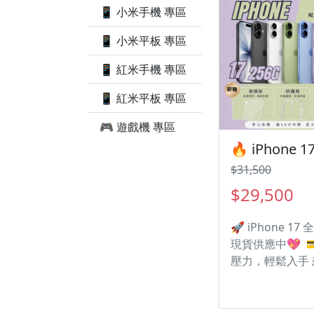
種配件 🎁 • 9
📱 小米手機 專區
護貼 • 防撞空壓殼 
買手機注意事項 ‼️
📱 小米平板 專區
何問題都歡迎洽
📱 紅米手機 專區
LINE：@kjg6280
日鑑賞期內，如
📱 紅米平板 專區
問題，請盡速向
知並且協助處理 
🎮 遊戲機 專區
為原廠保固一年
機店家保固15天 
$31,500
擁有隨時修改、
暫停活動之權利
$29,500
🚀 iPhone 17 
現貨供應中💖 
壓力，輕鬆入手
機但不想一次付
信分期，讓你邊
邊付款， 月付