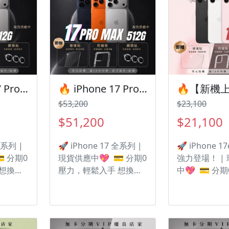
🔥 iPhone 17 Pro 512G 正式開賣！有額度快速過件🎯 想換新機？現在就是最佳時機！現貨當天審件當天過件即可以馬上寄出
🔥 iPhone 17 Pro Max 512G 正式開賣！有額度快速過件 🎯 想換新機？現在就是最佳時機！現貨當天審件當天過件即可以馬上寄出
$53,200
$23,100
$51,200
$21,100
全系列 |
🚀 iPhone 17 全系列 |
🚀 iPhone 
 分期0
現貨供應中💖 💳 分期0
強力登場！ |
 想換新
壓力，輕鬆入手 想換新
中💖 💳 分
清？ 遠
機但不想一次付清？ 遠
鬆入手 想換
用新機
信分期，讓你邊用新機
一次付清？ 
超輕鬆！
邊付款， 月付超輕鬆！
讓你邊用新機
 贈送多
🎁 凡購買I17 | 贈送多
月付超輕鬆！ 