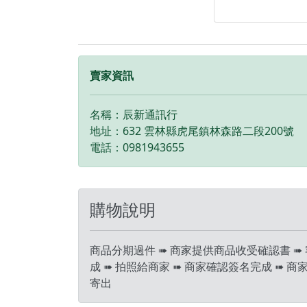
信分期，讓你邊
邊付款， 月付
🎁 凡購買I17 |
種配件 🎁 • 9
護貼 • 防撞空壓殼 
賣家資訊
買手機注意事項 ‼️
何問題都歡迎洽
名稱：辰新通訊行
LINE：@kjg6280
地址：632 雲林縣虎尾鎮林森路二段200號
日鑑賞期內，如
電話：0981943655
問題，請盡速向
知並且協助處理 
為原廠保固一年
購物說明
機店家保固15天 
擁有隨時修改、
暫停活動之權利
商品分期過件 ➠ 商家提供商品收受確認書 ➠
成 ➠ 拍照給商家 ➠ 商家確認簽名完成 ➠ 商
寄出