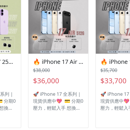
H防撞保
種配件 🎁 • 9H防撞保
買I17 | 贈
‼️ 購
護貼 • 防撞空壓殼 ‼️ 購
🎁 • 9H防撞
 • 有任
買手機注意事項 ‼️ • 有任
撞空壓殼 ‼️ 
群官方
何問題都歡迎洽群官方
意事項 ‼️ •
d • 七
LINE：@kjg6280d • 七
歡迎洽群官方L
商品有
日鑑賞期內，如商品有
@kjg6280d 
我們告
問題，請盡速向我們告
期內，如商品
• 全新品
知並且協助處理 • 全新品
請盡速向我們
，中古
為原廠保固一年，中古
協助處理 • 
🔥 iPhone 17 256G 🎯 有額度快速過件 想換新機？現在就是最佳時機！現貨當天審件當天過件即可以馬上寄出
🔥 iPhone 17 Air 512G 有額度快速過件🎯 想換新機？現在就是最佳時機！現貨當天審件當天過件即可以馬上寄出
• 店家
機店家保固15天 • 店家
保固一年，中
$38,000
$35,700
變更、
擁有隨時修改、變更、
保固15天 • 
暫停活動之權利
時修改、變更
$36,000
$33,700
動之權利
全系列 |
🚀 iPhone 17 全系列 |
🚀 iPhone 1
 分期0
現貨供應中💖 💳 分期0
現貨供應中💖 
 想換新
壓力，輕鬆入手 想換新
壓力，輕鬆入
清？ 遠
機但不想一次付清？ 遠
機但不想一次
用新機
信分期，讓你邊用新機
信分期，讓你
超輕鬆！
邊付款， 月付超輕鬆！
邊付款， 月