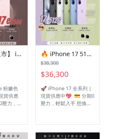
🔥【新機上市】 iPhone 17e 256G 粉嫩登場！ 🎯 有額度快速過件 想換新機？現在就是最佳時機！現貨當天審件當天過件即可以馬上寄出
🔥 iPhone 17 512 G 有額度快速過件 🎯 想換新機？現在就是最佳時機！現貨當天審件當天過件即可以馬上寄出
$38,300
$36,300
17e 粉嫩色
🚀 iPhone 17 全系列 |
 現貨供應
現貨供應中💖 💳 分期0
期0壓力，輕
壓力，輕鬆入手 想換新
新機但不想
機但不想一次付清？ 遠
遠信分期，
信分期，讓你邊用新機
邊付款，
邊付款， 月付超輕鬆！
🎁 凡購
🎁 凡購買I17 | 贈送多