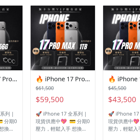
 贈送多
🎁 凡購買I17 | 贈送多
🎁 凡購買I17
H防撞保
種配件 🎁 • 9H防撞保
種配件 🎁 •
‼️ 購
護貼 • 防撞空壓殼 ‼️ 購
護貼 • 防撞空壓
 • 有任
買手機注意事項 ‼️ • 有任
買手機注意事項 
群官方
何問題都歡迎洽群官方
何問題都歡迎
d • 七
LINE：@kjg6280d • 七
LINE：@kjg62
商品有
日鑑賞期內，如商品有
日鑑賞期內，
我們告
問題，請盡速向我們告
問題，請盡速
• 全新品
知並且協助處理 • 全新品
知並且協助處理
，中古
為原廠保固一年，中古
為原廠保固一
🔥 iPhone 17 Pro 256G 正式開賣!🎯 有額度快速過件想換新機？現在就是最佳時機！現貨當天審件當天過件即可以馬上寄出
🔥 iPhone 17 Pro Max 1TB 正式開賣！有額度快速過件🎯 想換新機？現在就是最佳時機！現貨當天審件當天過件即可以馬上寄出
• 店家
機店家保固15天 • 店家
機店家保固15天
$61,500
$45,500
變更、
擁有隨時修改、變更、
擁有隨時修改
暫停活動之權利
暫停活動之權
$59,500
$43,500
全系列 |
🚀 iPhone 17 全系列 |
🚀 iPhone 1
 分期0
現貨供應中💖 💳 分期0
現貨供應中💖 
 想換新
壓力，輕鬆入手 想換新
壓力，輕鬆入
清？ 遠
機但不想一次付清？ 遠
機但不想一次