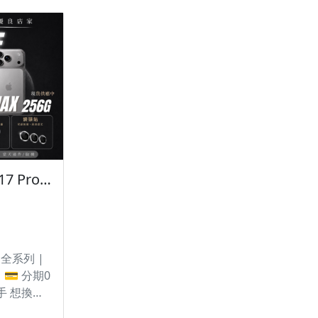
 | 贈送多
🎁 凡購買I17 | 贈送多
 9H防撞保
種配件 🎁 • 9H防撞保
殼 ‼️ 購
護貼 • 防撞空壓殼 ‼️ 購
‼️ • 有任
買手機注意事項 ‼️ • 有任
洽群官方
何問題都歡迎洽群官方
80d • 七
LINE：@kjg6280d • 七
如商品有
日鑑賞期內，如商品有
向我們告
問題，請盡速向我們告
 • 全新品
知並且協助處理 • 全新品
年，中古
為原廠保固一年，中古
🔥 iPhone 17 Pro Max 256G 正式開賣！有額度快速過件 🎯 想換新機？現在就是最佳時機！現貨當天審件當天過件即可以馬上寄出
 • 店家
機店家保固15天 • 店家
、變更、
擁有隨時修改、變更、
利
暫停活動之權利
7 全系列 |
💳 分期0
手 想換新
付清？ 遠