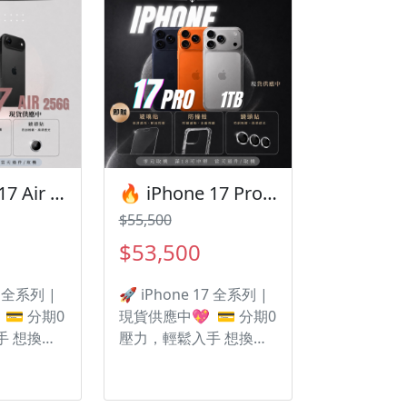
送多種配件
種配件 🎁 • 9H防撞保
保護貼 • 防
護貼 • 防撞空壓殼 ‼️ 購
購買手機注
買手機注意事項 ‼️ • 有任
 有任何問題都
何問題都歡迎洽群官方
INE：
LINE：@kjg6280d • 七
• 七日鑑賞
日鑑賞期內，如商品有
有問題，
問題，請盡速向我們告
告知並且
知並且協助處理 • 全新品
全新品為原廠
為原廠保固一年，中古
🔥 iPhone 17 Air 256G 有額度快速過件！ 🎯 想換新機？現在就是最佳時機！現貨當天審件當天過件即可以馬上寄出
🔥 iPhone 17 Pro 1TB正式開賣！ 有額度快速過件🎯 想換新機？現在就是最佳時機！現貨當天審件當天過件即可以馬上寄出
古機店家
機店家保固15天 • 店家
$55,500
店家擁有隨
擁有隨時修改、變更、
、暫停活
暫停活動之權利
$53,500
7 全系列 |
🚀 iPhone 17 全系列 |
💳 分期0
現貨供應中💖 💳 分期0
手 想換新
壓力，輕鬆入手 想換新
付清？ 遠
機但不想一次付清？ 遠
邊用新機
信分期，讓你邊用新機
付超輕鬆！
邊付款， 月付超輕鬆！