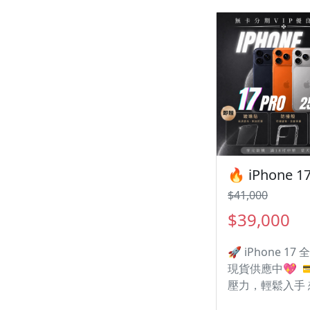
🎁 凡購買I17 |
種配件 🎁 • 9
護貼 • 防撞空壓殼 
買手機注意事項 ‼️
何問題都歡迎洽
LINE：@kjg6280
日鑑賞期內，如
問題，請盡速向
知並且協助處理 
為原廠保固一年
機店家保固15天 
$41,000
擁有隨時修改、
暫停活動之權利
$39,000
🚀 iPhone 17 
現貨供應中💖 
壓力，輕鬆入手
機但不想一次付