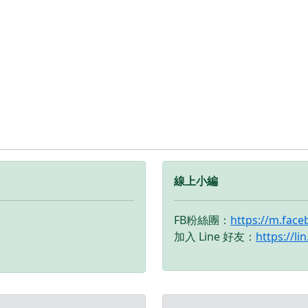
商品有
我們告
• 全新品
，中古
• 店家
變更、
 下單前
NE來幫
及回報
d 大呼小
線上小編
林縣虎尾
0號 電
9 在地經營
FB粉絲團：
https://m.fac
加入 Line 好友：
https://li