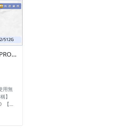
XIAOMI 15T PRO 12/512G 現貨供應中 過件率💯「輕鬆分期📱➡️！」「買3C不用愁😊，分期付款輕鬆購💰」
使用無
名稱】
RO 【容
️ 購買手
 有任何問
方
d • 七