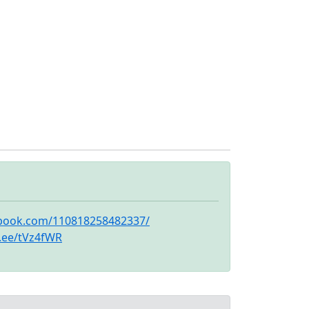
ebook.com/110818258482337/
n.ee/tVz4fWR