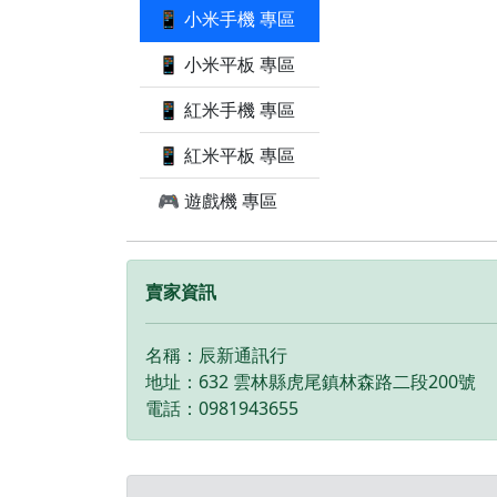
日鑑賞期內，如
📱 小米手機 專區
問題，請盡速向
知並且協助處理 
📱 小米平板 專區
為原廠保固一年
📱 紅米手機 專區
機店家保固15天 
擁有隨時修改、
📱 紅米平板 專區
暫停活動之權利
請先私訊和加LI
🎮 遊戲機 專區
您安排快速審核
審核進度 LINE
ID:@kjg6280
賣家資訊
叫辰通訊行 雲
鎮林森路二段20
話:05-633980
名稱：辰新通訊行
12年店家 GOOGLE 評價
地址：632 雲林縣虎尾鎮林森路二段200號
5顆星
電話：0981943655