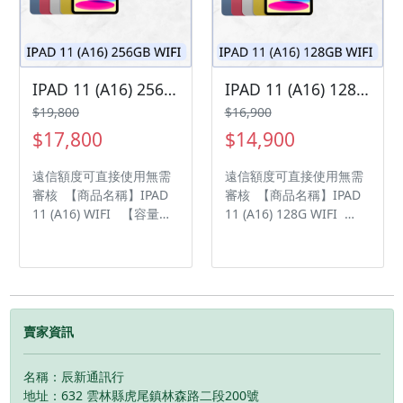
修改、變更、暫停活動之
修改、變更、暫停活動之
權利 下單前請先私訊和加
權利 下單前請先私訊和加
LINE來幫您安排快速審核
LINE來幫您安排快速審核
及回報審核進度 LINE
及回報審核進度 LINE
ID:@kjg6280d 大呼小叫
ID:@kjg6280d 大呼小叫
IPAD 11 (A16) 256G WIFI 現貨供應中 過件率💯「輕鬆分期📱➡️！」「買3C不用愁😊，分期付款輕鬆購💰」
IPAD 11 (A16) 128G WIFI 現貨供應中 過件率💯「輕鬆分期📱➡️！」「買3C不用愁😊，分期付款輕鬆購💰」
辰通訊行 雲林縣虎尾鎮林
辰通訊行 雲林縣虎尾鎮林
$19,800
$16,900
森路二段200號 電話:05-
森路二段200號 電話:05-
$17,800
$14,900
6339809 在地經營12年店
6339809 在地經營12年店
家 GOOGLE 評價5顆星
家 GOOGLE 評價5顆星
遠信額度可直接使用無需
遠信額度可直接使用無需
審核 【商品名稱】IPAD
審核 【商品名稱】IPAD
11 (A16) WIFI 【容量】
11 (A16) 128G WIFI
256G ‼️ 購買手機注意事
【容量】 128G ‼️ 購買手
項 ‼️ • 有任何問題都歡迎
機注意事項 ‼️ • 有任何問
洽群官方LINE：
題都歡迎洽群官方LINE：
@kjg6280d • 七日鑑賞期
@kjg6280d • 七日鑑賞期
內，如商品有問題，請盡
內，如商品有問題，請盡
速向我們告知並且協助處
速向我們告知並且協助處
賣家資訊
理 • 全新品為原廠保固一
理 • 全新品為原廠保固一
年，中古機店家保固15天
年，中古機店家保固15天
名稱：辰新通訊行
• 店家擁有隨時修改、變
• 店家擁有隨時修改、變
地址：632 雲林縣虎尾鎮林森路二段200號
更、暫停活動之權利 下單
更、暫停活動之權利 下單