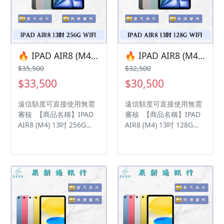
保固15天 • 店家擁有隨時
保固15天 • 店家擁有隨時
修改、變更、暫停活動之
修改、變更、暫停活動之
權利 下單前請先私訊和加
權利 下單前請先私訊和加
LINE來幫您安排快速審核
LINE來幫您安排快速審核
及回報審核進度 LINE
及回報審核進度 LINE
ID:@kjg6280d 大呼小叫
ID:@kjg6280d 大呼小叫
🔥 IPAD AIR8 (M4) 13吋 256G WIFI 有額度快速過件 🎯 想換新機？現在就是最佳時機！現貨當天審件當天過件即可以馬上寄出
🔥 IPAD AIR8 (M4) 13吋 128G WIFI 有額度快速過件 🎯 想換新機？現在就是最佳時機！現貨當天審件當天過件即可以馬上寄出
辰通訊行 雲林縣虎尾鎮林
辰通訊行 雲林縣虎尾鎮林
$35,500
$32,500
森路二段200號 電話:05-
森路二段200號 電話:05-
$33,500
$30,500
6339809 在地經營12年店
6339809 在地經營12年店
家 GOOGLE 評價5顆星
家 GOOGLE 評價5顆星
遠信額度可直接使用無需
遠信額度可直接使用無需
審核 【商品名稱】IPAD
審核 【商品名稱】IPAD
AIR8 (M4) 13吋 256G
AIR8 (M4) 13吋 128G
WIFI 【容量】256G ‼️
WIFI 【容量】128G ‼️
購買手機注意事項 ‼️ • 有
購買手機注意事項 ‼️ • 有
任何問題都歡迎洽群官方
任何問題都歡迎洽群官方
LINE：@kjg6280d • 七日
LINE：@kjg6280d • 七日
鑑賞期內，如商品有問
鑑賞期內，如商品有問
題，請盡速向我們告知並
題，請盡速向我們告知並
且協助處理 • 全新品為原
且協助處理 • 全新品為原
廠保固一年，中古機店家
廠保固一年，中古機店家
保固15天 • 店家擁有隨時
保固15天 • 店家擁有隨時