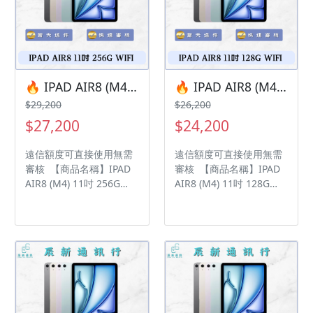
• 店家擁有隨時修改、變
• 店家擁有隨時修改、變
更、暫停活動之權利 下單
更、暫停活動之權利 下單
前請先私訊和加LINE來幫
前請先私訊和加LINE來幫
您安排快速審核及回報審
您安排快速審核及回報審
核進度 LINE
核進度 LINE
ID:@kjg6280d 大呼小叫
ID:@kjg6280d 大呼小叫
🔥 IPAD AIR8 (M4) 11吋 256G WIFI 有額度快速過件 🎯 想換新機？現在就是最佳時機！現貨當天審件當天過件即可以馬上寄出
🔥 IPAD AIR8 (M4) 11吋 128G WIFI 有額度快速過件 🎯 想換新機？現在就是最佳時機！現貨當天審件當天過件即可以馬上寄出
辰通訊行 雲林縣虎尾鎮林
辰通訊行 雲林縣虎尾鎮林
$29,200
$26,200
森路二段200號 電話:05-
森路二段200號 電話:05-
$27,200
$24,200
6339809 在地經營12年店
6339809 在地經營12年店
家 GOOGLE 評價5顆星
家 GOOGLE 評價5顆星
遠信額度可直接使用無需
遠信額度可直接使用無需
審核 【商品名稱】IPAD
審核 【商品名稱】IPAD
AIR8 (M4) 11吋 256G
AIR8 (M4) 11吋 128G
WIFI 【容量】256G ‼️
WIFI 【容量】128G ‼️
購買手機注意事項 ‼️ • 有
購買手機注意事項 ‼️ • 有
任何問題都歡迎洽群官方
任何問題都歡迎洽群官方
LINE：@kjg6280d • 七日
LINE：@kjg6280d • 七日
鑑賞期內，如商品有問
鑑賞期內，如商品有問
題，請盡速向我們告知並
題，請盡速向我們告知並
且協助處理 • 全新品為原
且協助處理 • 全新品為原
廠保固一年，中古機店家
廠保固一年，中古機店家