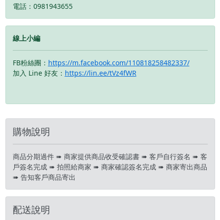
電話：0981943655
前請先私訊和加LINE來幫
前請先私訊和加LINE來幫
您安排快速審核及回報審
您安排快速審核及回報審
核進度 LINE
核進度 LINE
線上小編
ID:@kjg6280d 大呼小叫
ID:@kjg6280d 大呼小叫
辰通訊行 雲林縣虎尾鎮林
辰通訊行 雲林縣虎尾鎮林
森路二段200號 電話:05-
森路二段200號 電話:05-
FB粉絲團：
https://m.facebook.com/110818258482337/
6339809 在地經營12年店
6339809 在地經營12年店
加入 Line 好友：
https://lin.ee/tVz4fWR
家 GOOGLE 評價5顆星
家 GOOGLE 評價5顆星
購物說明
商品分期過件 ➠ 商家提供商品收受確認書 ➠ 客戶自行簽名 ➠ 客
戶簽名完成 ➠ 拍照給商家 ➠ 商家確認簽名完成 ➠ 商家寄出商品
➠ 告知客戶商品寄出
配送說明