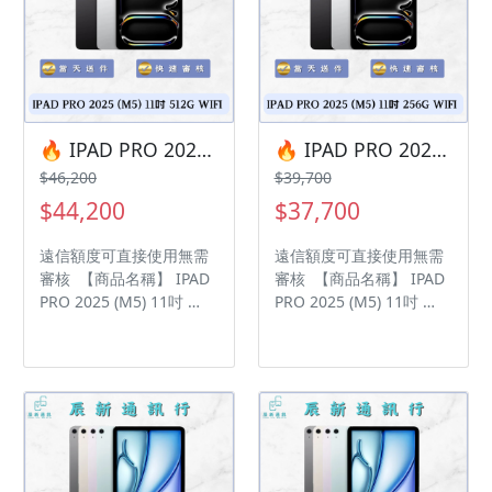
年，中古機店家保固15天
年，中古機店家保固15天
• 店家擁有隨時修改、變
• 店家擁有隨時修改、變
更、暫停活動之權利 下單
更、暫停活動之權利 下單
前請先私訊和加LINE來幫
前請先私訊和加LINE來幫
您安排快速審核及回報審
您安排快速審核及回報審
核進度 LINE
核進度 LINE
ID:@kjg6280d 大呼小叫
ID:@kjg6280d 大呼小叫
🔥 IPAD PRO 2025 (M5) 11吋 512G WIFI 🎯 想換新機？現在就是最佳時機！現貨當天審件當天過件即可以馬上寄出
🔥 IPAD PRO 2025 (M5) 11吋 256G WIFI 🎯 想換新機？現在就是最佳時機！現貨當天審件當天過件即可以馬上寄出
辰通訊行 雲林縣虎尾鎮林
辰通訊行 雲林縣虎尾鎮林
$46,200
$39,700
森路二段200號 電話:05-
森路二段200號 電話:05-
$44,200
$37,700
6339809 在地經營12年店
6339809 在地經營12年店
家 GOOGLE 評價5顆星
家 GOOGLE 評價5顆星
遠信額度可直接使用無需
遠信額度可直接使用無需
審核 【商品名稱】 IPAD
審核 【商品名稱】 IPAD
PRO 2025 (M5) 11吋
PRO 2025 (M5) 11吋
【容量】512GB ‼️ 購買手
【容量】256GB ‼️ 購買手
機注意事項 ‼️ • 有任何問
機注意事項 ‼️ • 有任何問
題都歡迎洽群官方LINE：
題都歡迎洽群官方LINE：
@kjg6280d • 七日鑑賞期
@kjg6280d • 七日鑑賞期
內，如商品有問題，請盡
內，如商品有問題，請盡
速向我們告知並且協助處
速向我們告知並且協助處
理 • 全新品為原廠保固一
理 • 全新品為原廠保固一
年，中古機店家保固15天
年，中古機店家保固15天