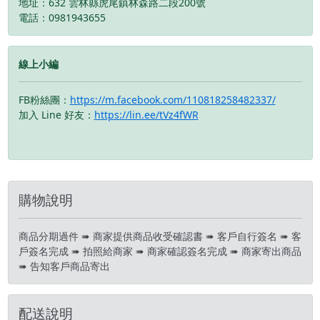
地址：632 雲林縣虎尾鎮林森路二段200號
更、暫停活動之權利 下單
更、暫停活動之權利 下單
電話：0981943655
前請先私訊和加LINE來幫
前請先私訊和加LINE來幫
您安排快速審核及回報審
您安排快速審核及回報審
核進度 LINE
核進度 LINE
線上小編
ID:@kjg6280d 大呼小叫
ID:@kjg6280d 大呼小叫
辰通訊行 雲林縣虎尾鎮林
辰通訊行 雲林縣虎尾鎮林
森路二段200號 電話:05-
森路二段200號 電話:05-
FB粉絲團：
https://m.facebook.com/110818258482337/
6339809 在地經營12年店
6339809 在地經營12年店
加入 Line 好友：
https://lin.ee/tVz4fWR
家 GOOGLE 評價5顆星
家 GOOGLE 評價5顆星
購物說明
商品分期過件 ➠ 商家提供商品收受確認書 ➠ 客戶自行簽名 ➠ 客
戶簽名完成 ➠ 拍照給商家 ➠ 商家確認簽名完成 ➠ 商家寄出商品
➠ 告知客戶商品寄出
配送說明