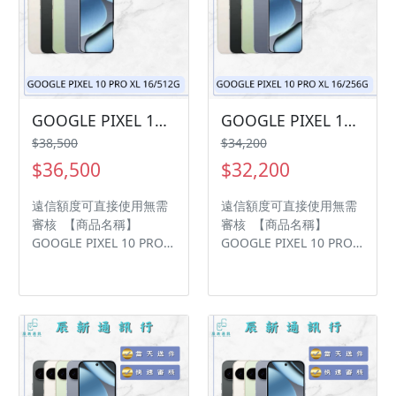
廠保固一年，中古機店家
廠保固一年，中古機店家
保固15天 • 店家擁有隨時
保固15天 • 店家擁有隨時
修改、變更、暫停活動之
修改、變更、暫停活動之
權利 下單前請先私訊和加
權利 下單前請先私訊和加
LINE來幫您安排快速審核
LINE來幫您安排快速審核
及回報審核進度 LINE
及回報審核進度 LINE
ID:@kjg6280d 大呼小叫
ID:@kjg6280d 大呼小叫
GOOGLE PIXEL 10 PRO XL 16/512G 現貨供應中 過件率💯「輕鬆分期📱➡️！」「買3C不用愁😊，分期付款輕鬆購💰」
GOOGLE PIXEL 10 PRO XL 16/256G 現貨供應中 過件率💯「輕鬆分期📱➡️！」「買3C不用愁😊，分期付款輕鬆購💰」
辰通訊行 雲林縣虎尾鎮林
辰通訊行 雲林縣虎尾鎮林
$38,500
$34,200
森路二段200號 電話:05-
森路二段200號 電話:05-
$36,500
$32,200
6339809 在地經營12年店
6339809 在地經營12年店
家 GOOGLE 評價5顆星
家 GOOGLE 評價5顆星
遠信額度可直接使用無需
遠信額度可直接使用無需
審核 【商品名稱】
審核 【商品名稱】
GOOGLE PIXEL 10 PRO
GOOGLE PIXEL 10 PRO
XL 【容量】 16/512G ‼️
XL 【容量】 16/256G ‼️
購買手機注意事項 ‼️ • 有
購買手機注意事項 ‼️ • 有
任何問題都歡迎洽群官方
任何問題都歡迎洽群官方
LINE：@kjg6280d • 七日
LINE：@kjg6280d • 七日
鑑賞期內，如商品有問
鑑賞期內，如商品有問
題，請盡速向我們告知並
題，請盡速向我們告知並
且協助處理 • 全新品為原
且協助處理 • 全新品為原
廠保固一年，中古機店家
廠保固一年，中古機店家