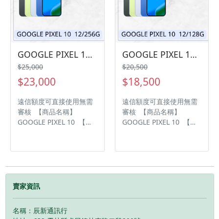
保固15天 • 店家擁有隨時
保固15天 • 店家擁有隨時
修改、變更、暫停活動之
修改、變更、暫停活動之
權利 下單前請先私訊和加
權利 下單前請先私訊和加
LINE來幫您安排快速審核
LINE來幫您安排快速審核
及回報審核進度 LINE
及回報審核進度 LINE
ID:@kjg6280d 大呼小叫
ID:@kjg6280d 大呼小叫
GOOGLE PIXEL 10 12/256G 現貨供應中 過件率💯「輕鬆分期📱➡️！」「買3C不用愁😊，分期付款輕鬆購💰」
GOOGLE PIXEL 10 12/128G 現貨供應中 過件率💯「輕鬆分期📱➡️！」「買3C不用愁😊，分期付款輕鬆購💰」
辰通訊行 雲林縣虎尾鎮林
辰通訊行 雲林縣虎尾鎮林
$25,000
$20,500
森路二段200號 電話:05-
森路二段200號 電話:05-
$23,000
$18,500
6339809 在地經營12年店
6339809 在地經營12年店
家 GOOGLE 評價5顆星
家 GOOGLE 評價5顆星
遠信額度可直接使用無需
遠信額度可直接使用無需
審核 【商品名稱】
審核 【商品名稱】
GOOGLE PIXEL 10 【容
GOOGLE PIXEL 10 【容
量】 12/256G ‼️ 購買手機
量】 12/128G ‼️ 購買手機
注意事項 ‼️ • 有任何問題
注意事項 ‼️ • 有任何問題
都歡迎洽群官方LINE：
都歡迎洽群官方LINE：
@kjg6280d • 七日鑑賞期
@kjg6280d • 七日鑑賞期
內，如商品有問題，請盡
內，如商品有問題，請盡
速向我們告知並且協助處
速向我們告知並且協助處
賣家資訊
理 • 全新品為原廠保固一
理 • 全新品為原廠保固一
年，中古機店家保固15天
年，中古機店家保固15天
名稱：辰新通訊行
• 店家擁有隨時修改、變
• 店家擁有隨時修改、變