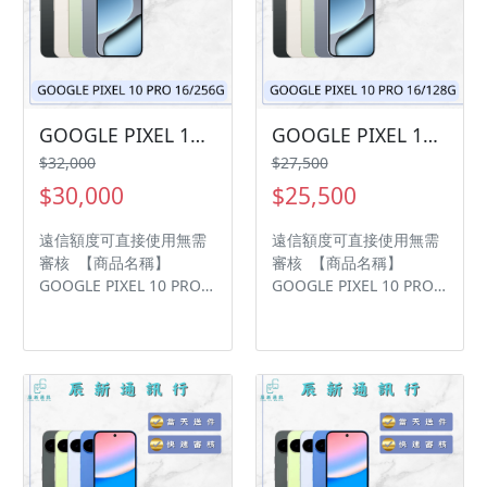
保固15天 • 店家擁有隨時
保固15天 • 店家擁有隨時
修改、變更、暫停活動之
修改、變更、暫停活動之
權利 下單前請先私訊和加
權利 下單前請先私訊和加
LINE來幫您安排快速審核
LINE來幫您安排快速審核
及回報審核進度 LINE
及回報審核進度 LINE
ID:@kjg6280d 大呼小叫
ID:@kjg6280d 大呼小叫
GOOGLE PIXEL 10 PRO 16/256G 現貨供應中 過件率💯「輕鬆分期📱➡️！」「買3C不用愁😊，分期付款輕鬆購💰」
GOOGLE PIXEL 10 PRO 16/128G 現貨供應中 過件率💯「輕鬆分期📱➡️！」「買3C不用愁😊，分期付款輕鬆購💰」
辰通訊行 雲林縣虎尾鎮林
辰通訊行 雲林縣虎尾鎮林
$32,000
$27,500
森路二段200號 電話:05-
森路二段200號 電話:05-
$30,000
$25,500
6339809 在地經營12年店
6339809 在地經營12年店
家 GOOGLE 評價5顆星
家 GOOGLE 評價5顆星
遠信額度可直接使用無需
遠信額度可直接使用無需
審核 【商品名稱】
審核 【商品名稱】
GOOGLE PIXEL 10 PRO
GOOGLE PIXEL 10 PRO
【容量】 16/256G ‼️ 購買
【容量】 16/128G ‼️ 購買
手機注意事項 ‼️ • 有任何
手機注意事項 ‼️ • 有任何
問題都歡迎洽群官方
問題都歡迎洽群官方
LINE：@kjg6280d • 七日
LINE：@kjg6280d • 七日
鑑賞期內，如商品有問
鑑賞期內，如商品有問
題，請盡速向我們告知並
題，請盡速向我們告知並
且協助處理 • 全新品為原
且協助處理 • 全新品為原
廠保固一年，中古機店家
廠保固一年，中古機店家