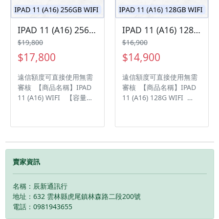
您安排快速審核及回報審
及回報審核進度 LINE
核進度 LINE
ID:@kjg6280d 雲林縣虎
ID:@kjg6280d 雲林縣虎
尾鎮林森路二段200號 電
IPAD 11 (A16) 256G WIFI 現貨供應中 過件率💯「輕鬆分期📱➡️！」「買3C不用愁😊，分期付款輕鬆購💰」
IPAD 11 (A16) 128G WIFI 現貨供應中 過件率💯「輕鬆分期📱➡️！」「買3C不用愁😊，分期付款輕鬆購💰」
尾鎮林森路二段200號 電
話:05-6339809
$19,800
$16,900
話:05-6339809
$17,800
$14,900
遠信額度可直接使用無需
遠信額度可直接使用無需
審核 【商品名稱】IPAD
審核 【商品名稱】IPAD
11 (A16) WIFI 【容量】
11 (A16) 128G WIFI
256G ‼️ 購買手機注意事
【容量】 128G ‼️ 購買手
項 ‼️ • 有任何問題都歡迎
機注意事項 ‼️ • 有任何問
洽群官方LINE：
題都歡迎洽群官方LINE：
@kjg6280d • 七日鑑賞期
@kjg6280d • 七日鑑賞期
內，如商品有問題，請盡
內，如商品有問題，請盡
速向我們告知並且協助處
速向我們告知並且協助處
賣家資訊
理 • 全新品為原廠保固一
理 • 全新品為原廠保固一
年，中古機店家保固15天
年，中古機店家保固15天
名稱：辰新通訊行
• 店家擁有隨時修改、變
• 店家擁有隨時修改、變
地址：632 雲林縣虎尾鎮林森路二段200號
更、暫停活動之權利 下單
更、暫停活動之權利 下單
電話：0981943655
前請先私訊和加LINE來幫
前請先私訊和加LINE來幫