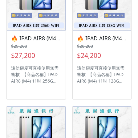
• 店家擁有隨時修改、變
• 店家擁有隨時修改、變
更、暫停活動之權利 下單
更、暫停活動之權利 下單
前請先私訊和加LINE來幫
前請先私訊和加LINE來幫
您安排快速審核及回報審
您安排快速審核及回報審
核進度 LINE
核進度 LINE
ID:@kjg6280d 大呼小叫
ID:@kjg6280d 大呼小叫
🔥 IPAD AIR8 (M4) 11吋 256G WIFI 有額度快速過件 🎯 想換新機？現在就是最佳時機！現貨當天審件當天過件即可以馬上寄出
🔥 IPAD AIR8 (M4) 11吋 128G WIFI 有額度快速過件 🎯 想換新機？現在就是最佳時機！現貨當天審件當天過件即可以馬上寄出
辰通訊行 雲林縣虎尾鎮林
辰通訊行 雲林縣虎尾鎮林
$29,200
$26,200
森路二段200號 電話:05-
森路二段200號 電話:05-
$27,200
$24,200
6339809 在地經營12年店
6339809 在地經營12年店
家 GOOGLE 評價5顆星
家 GOOGLE 評價5顆星
遠信額度可直接使用無需
遠信額度可直接使用無需
審核 【商品名稱】IPAD
審核 【商品名稱】IPAD
AIR8 (M4) 11吋 256G
AIR8 (M4) 11吋 128G
WIFI 【容量】256G ‼️
WIFI 【容量】128G ‼️
購買手機注意事項 ‼️ • 有
購買手機注意事項 ‼️ • 有
任何問題都歡迎洽群官方
任何問題都歡迎洽群官方
LINE：@kjg6280d • 七日
LINE：@kjg6280d • 七日
鑑賞期內，如商品有問
鑑賞期內，如商品有問
題，請盡速向我們告知並
題，請盡速向我們告知並
且協助處理 • 全新品為原
且協助處理 • 全新品為原
廠保固一年，中古機店家
廠保固一年，中古機店家