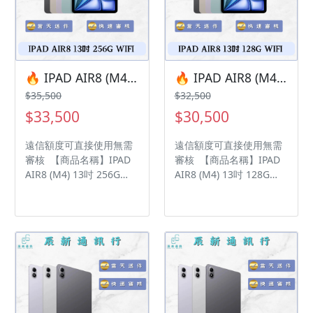
保固15天 • 店家擁有隨時
保固15天 • 店家擁有隨時
修改、變更、暫停活動之
修改、變更、暫停活動之
權利 下單前請先私訊和加
權利 下單前請先私訊和加
LINE來幫您安排快速審核
LINE來幫您安排快速審核
及回報審核進度 LINE
及回報審核進度 LINE
ID:@kjg6280d 大呼小叫
ID:@kjg6280d 大呼小叫
🔥 IPAD AIR8 (M4) 13吋 256G WIFI 有額度快速過件 🎯 想換新機？現在就是最佳時機！現貨當天審件當天過件即可以馬上寄出
🔥 IPAD AIR8 (M4) 13吋 128G WIFI 有額度快速過件 🎯 想換新機？現在就是最佳時機！現貨當天審件當天過件即可以馬上寄出
辰通訊行 雲林縣虎尾鎮林
辰通訊行 雲林縣虎尾鎮林
$35,500
$32,500
森路二段200號 電話:05-
森路二段200號 電話:05-
$33,500
$30,500
6339809 在地經營12年店
6339809 在地經營12年店
家 GOOGLE 評價5顆星
家 GOOGLE 評價5顆星
遠信額度可直接使用無需
遠信額度可直接使用無需
審核 【商品名稱】IPAD
審核 【商品名稱】IPAD
AIR8 (M4) 13吋 256G
AIR8 (M4) 13吋 128G
WIFI 【容量】256G ‼️
WIFI 【容量】128G ‼️
購買手機注意事項 ‼️ • 有
購買手機注意事項 ‼️ • 有
任何問題都歡迎洽群官方
任何問題都歡迎洽群官方
LINE：@kjg6280d • 七日
LINE：@kjg6280d • 七日
鑑賞期內，如商品有問
鑑賞期內，如商品有問
題，請盡速向我們告知並
題，請盡速向我們告知並
且協助處理 • 全新品為原
且協助處理 • 全新品為原
廠保固一年，中古機店家
廠保固一年，中古機店家
保固15天 • 店家擁有隨時
保固15天 • 店家擁有隨時