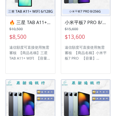
權利 下單前請先私訊和加
權利 下單前請先私訊和加
LINE來幫您安排快速審核
LINE來幫您安排快速審核
及回報審核進度 LINE
及回報審核進度 LINE
ID:@kjg6280d 大呼小叫
ID:@kjg6280d 大呼小叫
🔥 三星 TAB A11+ WIFI 6/128G 有額度快速過件 🎯 想換新機？現在就是最佳時機！現貨當天審件當天過件即可以馬上寄出
小米平板7 PRO 8/256G 現貨供應中 過件率💯「輕鬆分期📱➡️！」「買3C不用愁😊，分期付款輕鬆購💰」
辰通訊行 雲林縣虎尾鎮林
辰通訊行 雲林縣虎尾鎮林
$10,500
$15,600
森路二段200號 電話:05-
森路二段200號 電話:05-
$8,500
$13,600
6339809 在地經營12年店
6339809 在地經營12年店
家 GOOGLE 評價5顆星
家 GOOGLE 評價5顆星
遠信額度可直接使用無需
遠信額度可直接使用無需
審核 【商品名稱】三星
審核 【商品名稱】小米平
TAB A11+ WIFI 【容量】
板7 PRO 【容量】
6/128G ‼️ 購買手機注意
8/256G ‼️ 購買手機注意
事項 ‼️ • 有任何問題都歡
事項 ‼️ • 有任何問題都歡
迎洽群官方LINE：
迎洽群官方LINE：
@kjg6280d • 七日鑑賞期
@kjg6280d • 七日鑑賞期
內，如商品有問題，請盡
內，如商品有問題，請盡
速向我們告知並且協助處
速向我們告知並且協助處
理 • 全新品為原廠保固一
理 • 全新品為原廠保固一
年，中古機店家保固15天
年，中古機店家保固15天
• 店家擁有隨時修改、變
• 店家擁有隨時修改、變
更、暫停活動之權利 下單
更、暫停活動之權利 下單