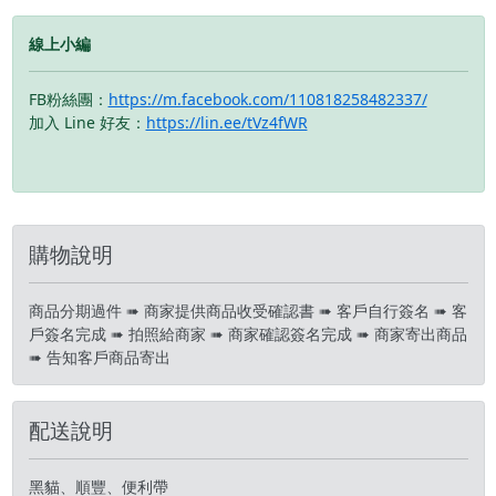
您安排快速審核及回報審
您安排快速審核及回報審
核進度 LINE
核進度 LINE
線上小編
ID:@kjg6280d 大呼小叫
ID:@kjg6280d 大呼小叫
辰通訊行 雲林縣虎尾鎮林
辰通訊行 雲林縣虎尾鎮林
森路二段200號 電話:05-
森路二段200號 電話:05-
FB粉絲團：
https://m.facebook.com/110818258482337/
6339809 在地經營12年店
6339809 在地經營12年店
加入 Line 好友：
https://lin.ee/tVz4fWR
家 GOOGLE 評價5顆星
家 GOOGLE 評價5顆星
購物說明
商品分期過件 ➠ 商家提供商品收受確認書 ➠ 客戶自行簽名 ➠ 客
戶簽名完成 ➠ 拍照給商家 ➠ 商家確認簽名完成 ➠ 商家寄出商品
➠ 告知客戶商品寄出
配送說明
黑貓、順豐、便利帶