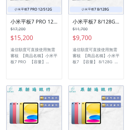
前請先私訊和加LINE來幫
前請先私訊和加LINE來幫
您安排快速審核及回報審
您安排快速審核及回報審
核進度 LINE
核進度 LINE
ID:@kjg6280d 大呼小叫
ID:@kjg6280d 雲林縣虎
小米平板7 PRO 12/512G 現貨供應中 過件率💯「輕鬆分期📱➡️！」「買3C不用愁😊，分期付款輕鬆購💰」
小米平板7 8/128G 現貨供應中 過件率💯「輕鬆分期📱➡️！」「買3C不用愁😊，分期付款輕鬆購💰」
辰通訊行 雲林縣虎尾鎮林
尾鎮林森路二段200號 電
$17,200
$11,700
森路二段200號 電話:05-
話:05-6339809
$15,200
$9,700
6339809 在地經營12年店
家 GOOGLE 評價5顆星
遠信額度可直接使用無需
遠信額度可直接使用無需
審核 【商品名稱】小米平
審核 【商品名稱】小米平
板7 PRO 【容量】
板7 【容量】 8/128G ‼️
12/512G ‼️ 購買手機注意
購買手機注意事項 ‼️ • 有
事項 ‼️ • 有任何問題都歡
任何問題都歡迎洽群官方
迎洽群官方LINE：
LINE：@kjg6280d • 七日
@kjg6280d • 七日鑑賞期
鑑賞期內，如商品有問
內，如商品有問題，請盡
題，請盡速向我們告知並
速向我們告知並且協助處
且協助處理 • 全新品為原
理 • 全新品為原廠保固一
廠保固一年，中古機店家
年，中古機店家保固15天
保固15天 • 店家擁有隨時
• 店家擁有隨時修改、變
修改、變更、暫停活動之
更、暫停活動之權利 下單
權利 下單前請先私訊和加
前請先私訊和加LINE來幫
LINE來幫您安排快速審核