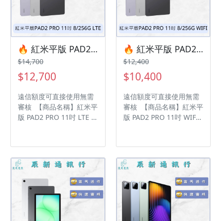
修改、變更、暫停活動之
修改、變更、暫停活動之
權利 下單前請先私訊和加
權利 下單前請先私訊和加
LINE來幫您安排快速審核
LINE來幫您安排快速審核
及回報審核進度 LINE
及回報審核進度 LINE
ID:@kjg6280d 大呼小叫
ID:@kjg6280d 大呼小叫
🔥 紅米平版 PAD2 PRO 11吋 8/256G LTE 有額度快速過件 🎯 想換新機？現在就是最佳時機！現貨當天審件當天過件即可以馬上寄出
🔥 紅米平版 PAD2 PRO 11吋 8/256G WIFI 有額度快速過件 🎯 想換新機？現在就是最佳時機！現貨當天審件當天過件即可以馬上寄出
辰通訊行 雲林縣虎尾鎮林
辰通訊行 雲林縣虎尾鎮林
$14,700
$12,400
森路二段200號 電話:05-
森路二段200號 電話:05-
$12,700
$10,400
6339809 在地經營12年店
6339809 在地經營12年店
家 GOOGLE 評價5顆星
家 GOOGLE 評價5顆星
遠信額度可直接使用無需
遠信額度可直接使用無需
審核 【商品名稱】紅米平
審核 【商品名稱】紅米平
版 PAD2 PRO 11吋 LTE
版 PAD2 PRO 11吋 WIFI
【容量】8/256G ‼️ 購買
【容量】8/256G ‼️ 購買
手機注意事項 ‼️ • 有任何
手機注意事項 ‼️ • 有任何
問題都歡迎洽群官方
問題都歡迎洽群官方
LINE：@kjg6280d • 七日
LINE：@kjg6280d • 七日
鑑賞期內，如商品有問
鑑賞期內，如商品有問
題，請盡速向我們告知並
題，請盡速向我們告知並
且協助處理 • 全新品為原
且協助處理 • 全新品為原
廠保固一年，中古機店家
廠保固一年，中古機店家
保固15天 • 店家擁有隨時
保固15天 • 店家擁有隨時
修改、變更、暫停活動之
修改、變更、暫停活動之