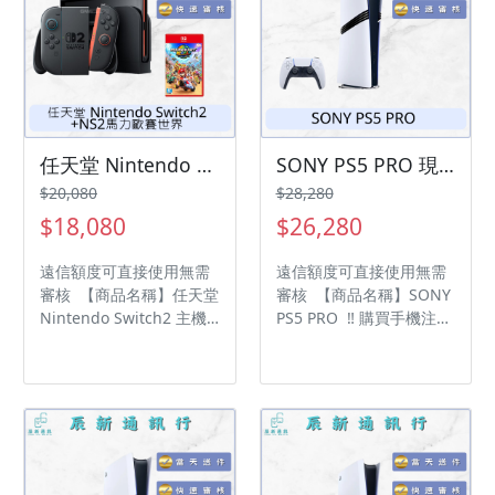
任天堂 Nintendo Switch2 主機 + NS2 馬力歐賽車世界 現貨供應中 過件率高!「輕鬆分期📱➡️！」「買3C不用愁😊，分期付款輕鬆購💰」
SONY PS5 PRO 現貨供應中 過件率💯「輕鬆分期📱➡️！」「買3C不用愁😊，分期付款輕鬆購💰」
$20,080
$28,280
$18,080
$26,280
遠信額度可直接使用無需
遠信額度可直接使用無需
審核 【商品名稱】任天堂
審核 【商品名稱】SONY
Nintendo Switch2 主機
PS5 PRO ‼️ 購買手機注意
+ NS2 馬力歐賽車世界 ‼️
事項 ‼️ • 有任何問題都歡
購買手機注意事項 ‼️ • 有
迎洽群官方LINE：
任何問題都歡迎洽群官方
@kjg6280d • 七日鑑賞期
LINE：@kjg6280d • 七日
內，如商品有問題，請盡
鑑賞期內，如商品有問
速向我們告知並且協助處
題，請盡速向我們告知並
理 • 全新品為原廠保固一
且協助處理 • 全新品為原
年，中古機店家保固15天