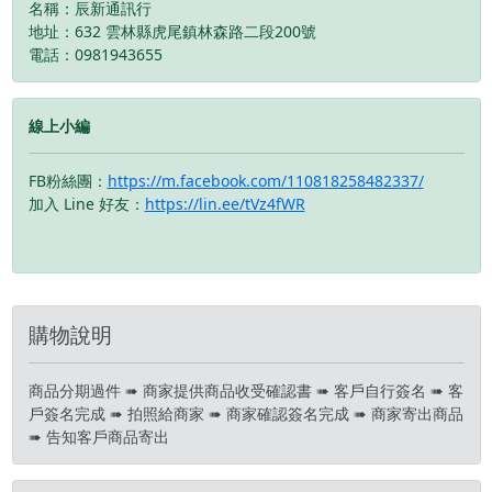
名稱：辰新通訊行
修改、變更、暫停活動之
修改、變更、暫停活動之
地址：632 雲林縣虎尾鎮林森路二段200號
權利 下單前請先私訊和加
權利 下單前請先私訊和加
電話：0981943655
LINE來幫您安排快速審核
LINE來幫您安排快速審核
及回報審核進度 LINE
及回報審核進度 LINE
ID:@kjg6280d 大呼小叫
ID:@kjg6280d 大呼小叫
線上小編
辰通訊行 雲林縣虎尾鎮林
辰通訊行 雲林縣虎尾鎮林
森路二段200號 電話:05-
森路二段200號 電話:05-
6339809 在地經營12年店
6339809 在地經營12年店
FB粉絲團：
https://m.facebook.com/110818258482337/
家 GOOGLE 評價5顆星
家 GOOGLE 評價5顆星
加入 Line 好友：
https://lin.ee/tVz4fWR
購物說明
商品分期過件 ➠ 商家提供商品收受確認書 ➠ 客戶自行簽名 ➠ 客
戶簽名完成 ➠ 拍照給商家 ➠ 商家確認簽名完成 ➠ 商家寄出商品
➠ 告知客戶商品寄出