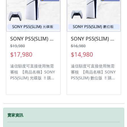
廠保固一年，中古機店家
• 店家擁有隨時修改、變
保固15天 • 店家擁有隨時
更、暫停活動之權利 下單
修改、變更、暫停活動之
前請先私訊和加LINE來幫
權利 下單前請先私訊和加
您安排快速審核及回報審
LINE來幫您安排快速審核
核進度 LINE
及回報審核進度 LINE
ID:@kjg6280d 大呼小叫
ID:@kjg6280d 大呼小叫
辰通訊行 雲林縣虎尾鎮林
SONY PS5(SLIM) 光碟版 現貨供應中 過件率💯「輕鬆分期📱➡️！」「買3C不用愁😊，分期付款輕鬆購💰」
SONY PS5(SLIM) 數位版 現貨供應中 過件率💯「輕鬆分期📱➡️！」「買3C不用愁😊，分期付款輕鬆購💰」
辰通訊行 雲林縣虎尾鎮林
森路二段200號 電話:05-
$19,980
$16,980
森路二段200號 電話:05-
6339809 在地經營12年店
$17,980
$14,980
6339809 在地經營12年店
家 GOOGLE 評價5顆星
家 GOOGLE 評價5顆星
遠信額度可直接使用無需
遠信額度可直接使用無需
審核 【商品名稱】SONY
審核 【商品名稱】SONY
PS5(SLIM) 光碟版 ‼️ 購買
PS5(SLIM) 數位版 ‼️ 購買
手機注意事項 ‼️ • 有任何
手機注意事項 ‼️ • 有任何
問題都歡迎洽群官方
問題都歡迎洽群官方
LINE：@kjg6280d • 七日
LINE：@kjg6280d • 七日
鑑賞期內，如商品有問
鑑賞期內，如商品有問
題，請盡速向我們告知並
題，請盡速向我們告知並
且協助處理 • 全新品為原
且協助處理 • 全新品為原
賣家資訊
廠保固一年，中古機店家
廠保固一年，中古機店家
保固15天 • 店家擁有隨時
保固15天 • 店家擁有隨時