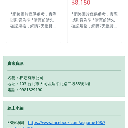
$8,180
*網路圖片僅供參考，實際
*網路圖片僅供參考，實際
以到貨為準 *購買前請先
以到貨為準 *購買前請先
確認規格，網購7天鑑賞期
確認規格，網購7天鑑賞期
非試用期，商品一經拆封
非試用期，商品一經拆封
使用後，恕無法退換貨 ※
使用後，恕無法退換貨
光碟版型號為CFI-
◆適用於 PS5®主機 ◆8
2018A01 與初代
吋 LCD 螢幕 ◆支援
PlayStation 5 相比，新款
60FPS 1080p 解析度 ◆
薄型化機型體積減少了
無需電視也不必到客廳即
賣家資訊
30% 以上，重量也減輕了
可開始遊玩 ※需連接家用
18% 以上。主機護蓋分成
Wi-Fi 並搭配 PS5 主機使
名稱：棉翊有限公司
四片獨立面板，頂部採用
用
地址：103 台北市大同區延平北路二段88號1樓
亮面外觀，底部則仍保持
電話：0981329190
霧面設計。 內部儲存空間
由既有的 825GB 擴充為
1TB，提供更大的儲存空
線上小編
間。此外，前方的 USB 連
接埠則從現行的 Type-A
與 Type-C 各一組改為
FB粉絲團：
https://www.facebook.com/asgame108/?
Type-C 兩組，不過其中一