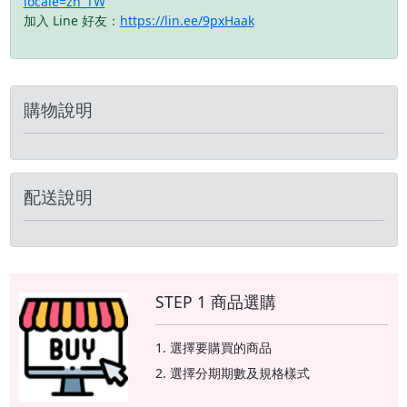
locale=zh_TW
組仍維持 USB 2.0 的規
加入 Line 好友：
https://lin.ee/9pxHaak
格。
購物說明
配送說明
STEP 1 商品選購
選擇要購買的商品
選擇分期期數及規格樣式