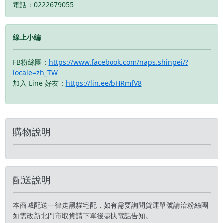
電話：0222679055
可輕鬆調節 ▲ 左腳有擋
可輕鬆調節 ▲ 左腳有擋
位保護裝置，可減少換擋
位保護裝置，可減少換擋
動作所造成的傷害，並且
動作所造成的傷害，並且
線上小編
可為各種踏板操作提供支
可為各種踏板操作提供支
撐力 ▲ 高筒鞋有助於避
撐力 ▲ 高筒鞋有助於避
免事故時的脫落。鞋底採
免事故時的脫落。鞋底採
FB粉絲團：
https://www.facebook.com/naps.shinpei/?
用輕質材料，減少行走時
用輕質材料，減少行走時
locale=zh_TW
的疲勞 ▲ 外側及腳跟有
的疲勞 ▲ 外側及腳跟有
加入 Line 好友：
https://lin.ee/bHRmfV8
反光印刷，加強夜間安全
反光印刷，加強夜間安全
性 #台灣納普司
性 #台灣納普司
#RSTAICHI
#RSTAICHI
#DRYMASTER #COMBAT
#DRYMASTER #COMBAT
購物說明
#SHOES #RSS013 #防水
#SHOES #RSS013 #防水
靴 ※圖片僅供參考且螢
靴 ※圖片僅供參考且螢
幕顯示色差會略有不同，
幕顯示色差會略有不同，
請依實物為主。 ---------
請依實物為主。 ---------
--------------------------------
--------------------------------
配送說明
-------------------------------
-------------------------------
本商城配送一律走黑貓宅配，如有需要詢問貨運單號請洽粉絲團
如需改新北門市取貨請下單後盡快電話告知。