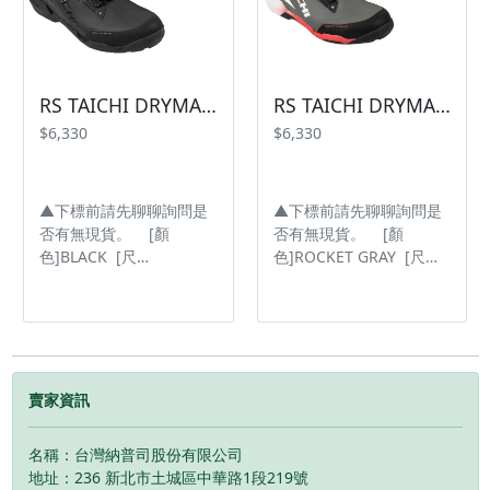
盤取代鞋帶；戴手套時也
盤取代鞋帶；戴手套時也
可輕鬆調節 ▲ 左腳有擋
可輕鬆調節 ▲ 左腳有擋
位保護裝置，可減少換擋
位保護裝置，可減少換擋
動作所造成的傷害，並且
動作所造成的傷害，並且
可為各種踏板操作提供支
可為各種踏板操作提供支
RS TAICHI DRYMASTER ARROW SHOES RSS013 防水車靴【BLACK】
RS TAICHI DRYMASTER ARROW SHOES RSS013 防水車靴【ROCKET GRAY】
撐力 ▲ 高筒鞋有助於避
撐力 ▲ 高筒鞋有助於避
$6,330
$6,330
免事故時的脫落。鞋底採
免事故時的脫落。鞋底採
用輕質材料，減少行走時
用輕質材料，減少行走時
的疲勞 ▲ 外側及腳跟有
的疲勞 ▲ 外側及腳跟有
▲下標前請先聊聊詢問是
▲下標前請先聊聊詢問是
反光印刷，加強夜間安全
反光印刷，加強夜間安全
否有無現貨。 [顏
否有無現貨。 [顏
性 #台灣納普司
性 #台灣納普司
色]BLACK [尺
色]ROCKET GRAY [尺
#RSTAICHI
#RSTAICHI
寸]24~28cm ▲ TAICHI
寸]24~28cm ▲ TAICHI
#DRYMASTER #COMBAT
#DRYMASTER #COMBAT
獨家原創防水透氣面料
獨家原創防水透氣面料
#SHOES #RSS013 #防水
#SHOES #RSS013 #防水
「DRYMASTER」 適合所
「DRYMASTER」 適合所
靴 ※圖片僅供參考且螢
靴 ※圖片僅供參考且螢
有天氣 ▲ 此鞋款後跟和
有天氣 ▲ 此鞋款後跟和
幕顯示色差會略有不同，
幕顯示色差會略有不同，
鞋底邊緣有大型保護裝
鞋底邊緣有大型保護裝
請依實物為主。 ---------
請依實物為主。 ---------
置，連結外部結構，可在
置，連結外部結構，可在
賣家資訊
--------------------------------
--------------------------------
發生事故時緩解衝擊傳導
發生事故時緩解衝擊傳導
-------------------------------
-------------------------------
▲ 專利設計 BOA 快速鞋
▲ 專利設計 BOA 快速鞋
名稱：台灣納普司股份有限公司
帶緊固系統，可利用調節
帶緊固系統，可利用調節
地址：236 新北市土城區中華路1段219號
盤取代鞋帶；戴手套時也
盤取代鞋帶；戴手套時也