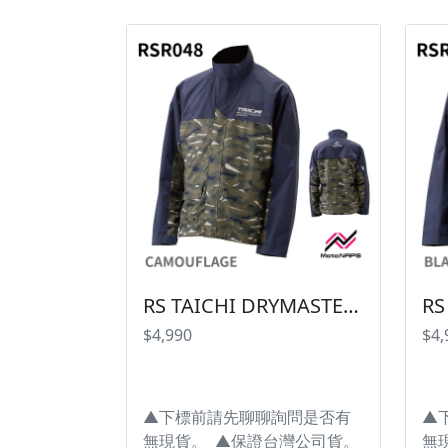
設計。 ★標準配備：七件式護
設
具。 ★肩膀、手肘護具採用CE
具
Level 2歐盟EN1621-1認證護
Le
具。 ★前胸採用硬式護具(女
具
版為微凸型胸型護具)。 ★夜
版
間反光條設計，夜間騎乘更安
間
全。 #台灣納普司 #KOMINE
全。 #台灣納普司 #
#台灣總代理公司貨 #防摔衣 #
#
防摔外套 #車衣 #MESH #網眼
防摔
#透氣 #CE認證 #認證護具 #護
#透
具 #七件式護具 ※圖片僅供參
具
考且螢幕顯示色差會略有不
考
同，請依實物為主。 ------------
同，請
RS TAICHI DRYMASTER RAIN SUIT RSR048 防水透濕雨衣【CAMOUFLAGE賣場】
--------------------------------------------
-----
$4,990
$4,
----------------
-----
▲下標前請先聊聊詢問是否有
▲
無現貨。 ▲保證台灣公司貨。
無