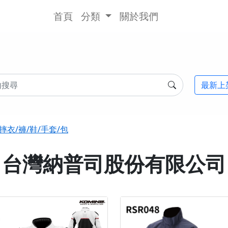
首頁
分類
關於我們
最新上
摔衣/褲/鞋/手套/包
台灣納普司股份有限公司