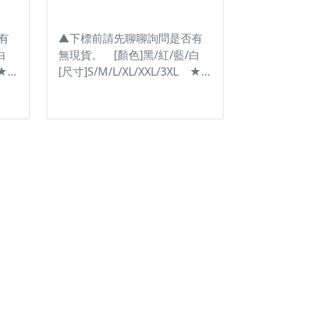
----
物為主。 ----------------------------
-----
--------------------------------------------
有
▲下標前請先聊聊詢問是否有
白
無現貨。 [顏色]黑/紅/藍/白
 ★
[尺寸]S/M/L/XL/XXL/3XL ★
合
手腕處的特殊設計，能夠配合
位置
手腕的各種角度 ★固定的位置
了
不只角度舒適，同時還確保了
跌
手腕的活動範圍，並可防止跌
司
倒時手套脫落。 #台灣納普司
#RSTAICHI #LEATHER
#GLOVES #手套 #皮製手套
且
#NXT055 ※圖片僅供參考且
請
螢幕顯示色差會略有不同，請
---
依實物為主。 ---------------------
-----
--------------------------------------------
-------