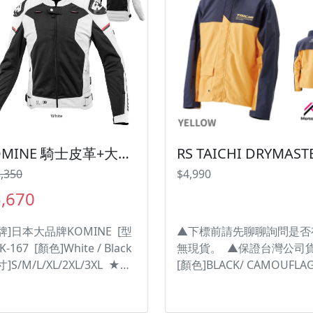
KOMINE 騎士皮革+大網眼防摔外套 JK-167白色 / 黑色七件式護具 台灣納普司總代理【白色賣場】
,350
$4,990
,670
牌]日本大品牌KOMINE [型
▲下標前請先聊聊詢問是否
K-167 [顏色]White / Black
無現貨。 ▲保證台灣公司
寸]S/M/L/XL/2XL/3XL ★大
[顏色]BLACK/ CAMOUFLAG
積網眼布料，通風又涼爽。
URBAN CAMO/ YELLOW 
連帽造型外套，帽子可拆裝
寸]S/M/L/XL/XXL ・不只