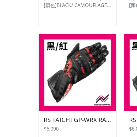
[顏色]BLACK/ CAMOUFLAGE/
[顏
URBAN CAMO/ YELLOW [尺
UR
寸]S/M/L/XL/XXL ・不只在價
寸]
錢與性能間取得平衡，同時兼
錢
備防水透濕性能。從通勤到旅
備
遊都適合的萬用款式。 ・耐水
遊
壓20,000mm、透濕度10,000g
壓2
/ ㎡ / 24h(初期值)並結合
/ 
DRYMASTER性能。 ・在騎車
DR
時可以防止雨水滲透及將濕氣
時
排出，保持雨衣內部舒適。 ・
排
衣服上3M Scotchlite 反光材料
衣服
不受雨勢影響，保護騎士們雨
不
天的行車安全。 ・無縫線臀部
天
結構提供高耐用性和防水性 ・
結
附帶收納袋 #台灣納普司
附
RS TAICHI GP-WRX RACING GLOVE NXT056 皮手套 運動手套【黑紅賣場】
#RSTAICHI #DAYMASTER
#R
$6,090
$6,
#RAINSUIT #防水透濕雨衣
#R