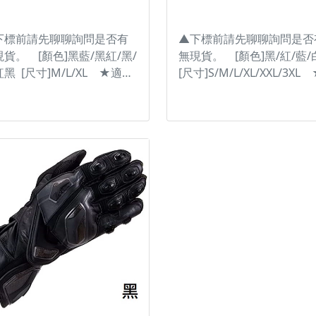
SR048 #太極雨衣 #TAICHI
物為主。 ------------------------
AICHI雨衣 #防水透氣雨衣 #
---------------------------------------
水透濕 ※圖片僅供參考且螢
下標前請先聊聊詢問是否有
▲下標前請先聊聊詢問是否
顯示色差會略有不同，請依
貨。 [顏色]黑藍/黑紅/黑/
無現貨。 [顏色]黑/紅/藍/
物為主。
黑 [尺寸]M/L/XL ★適合
[尺寸]S/M/L/XL/XXL/3XL
技運動的的長手套。 ★使用
手腕處的特殊設計，能夠配
皮與山羊皮混合編織，兼具
手腕的各種角度 ★固定的
磨與柔軟的手感特性。 ★掌
不只角度舒適，同時還確保
使用超細纖維止滑。 ★需要
手腕的活動範圍，並可防止
常活動的部分採用彈性伸縮
倒時手套脫落。 #台灣納普
質，舒適不卡手。 ★長版設
#RSTAICHI #LEATHER
能完整包覆手臂。 ★手背使
#GLOVES #手套 #皮製手套
碳纖維硬質護具，抗衝擊。
#NXT055 ※圖片僅供參考
指關節護具使用硬式TPU護
螢幕顯示色差會略有不同，
。 ★手掌與手臂使用減震泡
依實物為主。 ------------------
軟墊的防護。 ★掌心使用英
---------------------------------------
NOX SPS護具，強化滑行效
-------
並減少摩擦力造成的骨折情
 #台灣納普司 #RSTAICHI