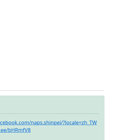
acebook.com/naps.shinpei/?locale=zh_TW
in.ee/bHRmfV8