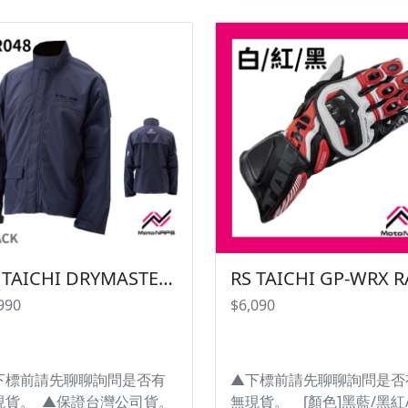
計。 ★標準配備：七件式護
錢與性能間取得平衡，同時
。 ★肩膀、手肘護具採用CE
備防水透濕性能。從通勤到
vel 2歐盟EN1621-1認證護
遊都適合的萬用款式。 ・
。 ★前胸採用硬式護具(女
壓20,000mm、透濕度10,0
為微凸型胸型護具)。 ★夜
/ ㎡ / 24h(初期值)並結合
反光條設計，夜間騎乘更安
DRYMASTER性能。 ・在
KOMINE
時可以防止雨水滲透及將濕
台灣總代理公司貨 #防摔衣 #
排出，保持雨衣內部舒適。
外套 #車衣 #MESH #網眼
衣服上3M Scotchlite 反
氣 #CE認證 #認證護具 #護
不受雨勢影響，保護騎士們
 #七件式護具 ※圖片僅供參
天的行車安全。 ・無縫線
且螢幕顯示色差會略有不
結構提供高耐用性和防水性
依實物為主。 ------------
附帶收納袋 #台灣納普司
RS TAICHI DRYMASTER RAIN SUIT RSR048 防水透濕雨衣【BLACK賣場】
---------------------------------------
#RSTAICHI #DAYMASTER
990
$6,090
-----------
#RAINSUIT #防水透濕雨衣
#RSR048 #太極雨衣 #TAIC
#TAICHI雨衣 #防水透氣雨衣
防水透濕 ※圖片僅供參考
下標前請先聊聊詢問是否有
▲下標前請先聊聊詢問是否
幕顯示色差會略有不同，請
現貨。 ▲保證台灣公司貨。
無現貨。 [顏色]黑藍/黑紅/