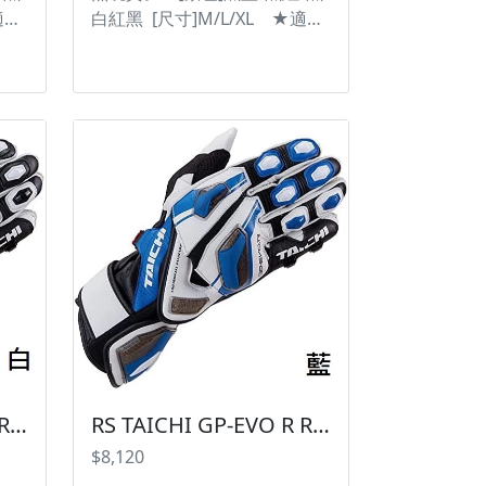
實物為主。
適合
白紅黑 [尺寸]M/L/XL ★適合
使用
競技運動的的長手套。 ★使用
具
牛皮與山羊皮混合編織，兼具
★掌
耐磨與柔軟的手感特性。 ★掌
需要
心使用超細纖維止滑。 ★需要
縮
時常活動的部分採用彈性伸縮
版設
材質，舒適不卡手。 ★長版設
背使
計能完整包覆手臂。 ★手背使
擊。
用碳纖維硬質護具，抗衝擊。
護
★指關節護具使用硬式TPU護
震泡
塊。 ★手掌與手臂使用減震泡
用英
綿軟墊的防護。 ★掌心使用英
行效
國KNOX SPS護具，強化滑行效
情
果並減少摩擦力造成的骨折情
HI
況。 #台灣納普司 #RSTAICHI
 #
#GLOVE #手套 #競技 #皮革 #
RS TAICHI GP-EVO R RACING GLOVE NXT055 皮手套 賽車手套【白色賣場】
RS TAICHI GP-EVO R RACING GLOVE NXT055 皮手套 賽車手套【藍色賣場】
螢幕
高保護 ※圖片僅供參考且螢幕
$8,120
實
顯示色差會略有不同，請依實