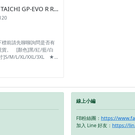
LOVE #手套 #競技 #皮革 #
RS TAICHI GP-EVO R RACING GLOVE NXT055 皮手套 賽車手套【黑色賣場】
保護 ※圖片僅供參考且螢幕
120
示色差會略有不同，請依實
。 ----------------------------
---------------------------------------
下標前請先聊聊詢問是否有
貨。 [顏色]黑/紅/藍/白
寸]S/M/L/XL/XXL/3XL ★
腕處的特殊設計，能夠配合
腕的各種角度 ★固定的位置
只角度舒適，同時還確保了
腕的活動範圍，並可防止跌
時手套脫落。 #台灣納普司
STAICHI #LEATHER
線上小編
LOVES #手套 #皮製手套
XT055 ※圖片僅供參考且
FB粉絲團：
https://www.f
幕顯示色差會略有不同，請
加入 Line 好友：
https://l
為主。 ---------------------