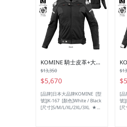
KOMINE 騎士皮革+大網眼防摔外套 JK-167白色 / 黑色七件式護具 台灣納普司總代理【黑色賣場】
$13,350
$13
$5,670
$5
[品牌]日本大品牌KOMINE [型
[品
號]JK-167 [顏色]White / Black
號]J
[尺寸]S/M/L/XL/2XL/3XL ★大
[尺
面積網眼布料，通風又涼爽。
面
★連帽造型外套，帽子可拆裝
★