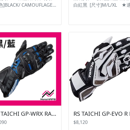
實物為主。
色]BLACK/ CAMOUFLAGE/
白紅黑 [尺寸]M/L/XL ★
BAN CAMO/ YELLOW [尺
競技運動的的長手套。 ★
S/M/L/XL/XXL ・不只在價
牛皮與山羊皮混合編織，兼
與性能間取得平衡，同時兼
耐磨與柔軟的手感特性。 
防水透濕性能。從通勤到旅
心使用超細纖維止滑。 ★
都適合的萬用款式。 ・耐水
時常活動的部分採用彈性伸
0,000mm、透濕度10,000g
材質，舒適不卡手。 ★長
㎡ / 24h(初期值)並結合
計能完整包覆手臂。 ★手
YMASTER性能。 ・在騎車
用碳纖維硬質護具，抗衝
可以防止雨水滲透及將濕氣
★指關節護具使用硬式TPU
出，保持雨衣內部舒適。 ・
塊。 ★手掌與手臂使用減
上3M Scotchlite 反光材料
綿軟墊的防護。 ★掌心使
受雨勢影響，保護騎士們雨
國KNOX SPS護具，強化滑
的行車安全。 ・無縫線臀部
果並減少摩擦力造成的骨折
構提供高耐用性和防水性 ・
況。 #台灣納普司 #RSTAIC
帶收納袋 #台灣納普司
#GLOVE #手套 #競技 #皮革
RS TAICHI GP-WRX RACING GLOVE NXT056 皮手套 運動手套【黑藍賣場】
STAICHI #DAYMASTER
高保護 ※圖片僅供參考且
090
$8,120
AINSUIT #防水透濕雨衣
顯示色差會略有不同，請依