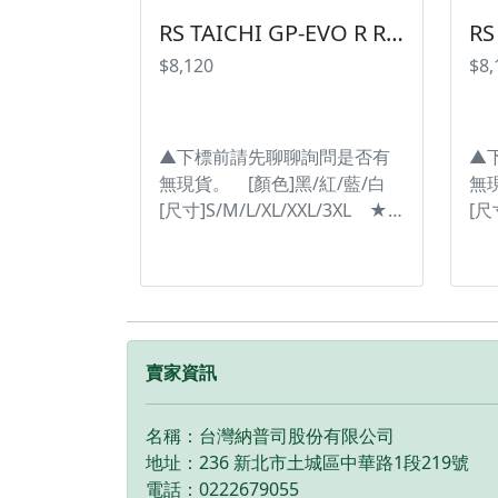
#GLOVE #手套 #競技 #皮革 #
#G
RS TAICHI GP-EVO R RACING GLOVE NXT055 皮手套 賽車手套【紅色賣場】
高保護 ※圖片僅供參考且螢幕
高
$8,120
$8,
顯示色差會略有不同，請依實
顯
物為主。 ----------------------------
物為主
--------------------------------------------
-----
▲下標前請先聊聊詢問是否有
▲
無現貨。 [顏色]黑/紅/藍/白
無現
[尺寸]S/M/L/XL/XXL/3XL ★
[尺
手腕處的特殊設計，能夠配合
手
手腕的各種角度 ★固定的位置
手
不只角度舒適，同時還確保了
不
手腕的活動範圍，並可防止跌
手
倒時手套脫落。 #台灣納普司
倒
#RSTAICHI #LEATHER
#R
賣家資訊
#GLOVES #手套 #皮製手套
#G
#NXT055 ※圖片僅供參考且
#N
名稱：台灣納普司股份有限公司
螢幕顯示色差會略有不同，請
螢
地址：236 新北市土城區中華路1段219號
依實物為主。 ---------------------
依實物
電話：0222679055