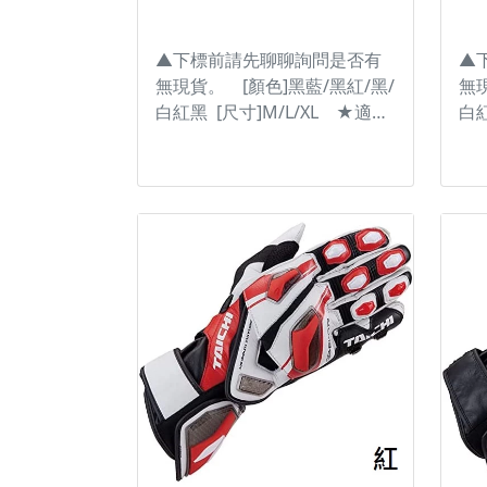
#RSR048 #太極雨衣 #TAICHI
#R
#TAICHI雨衣 #防水透氣雨衣 #
#T
防水透濕 ※圖片僅供參考且螢
防
▲下標前請先聊聊詢問是否有
▲
幕顯示色差會略有不同，請依
幕
無現貨。 [顏色]黑藍/黑紅/黑/
無現
實物為主。
實
白紅黑 [尺寸]M/L/XL ★適合
白紅
競技運動的的長手套。 ★使用
競
牛皮與山羊皮混合編織，兼具
牛
耐磨與柔軟的手感特性。 ★掌
耐
心使用超細纖維止滑。 ★需要
心
時常活動的部分採用彈性伸縮
時
材質，舒適不卡手。 ★長版設
材
計能完整包覆手臂。 ★手背使
計
用碳纖維硬質護具，抗衝擊。
用
★指關節護具使用硬式TPU護
★
塊。 ★手掌與手臂使用減震泡
塊
綿軟墊的防護。 ★掌心使用英
綿
國KNOX SPS護具，強化滑行效
國K
果並減少摩擦力造成的骨折情
果
況。 #台灣納普司 #RSTAICHI
況。