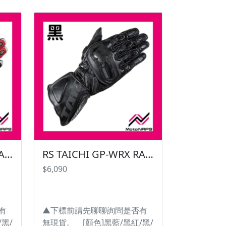
兼
錢與性能間取得平衡，同時兼
旅
備防水透濕性能。從通勤到旅
耐水
遊都適合的萬用款式。 ・耐水
00g
壓20,000mm、透濕度10,000g
/ ㎡ / 24h(初期值)並結合
騎車
DRYMASTER性能。 ・在騎車
氣
時可以防止雨水滲透及將濕氣
 ・
排出，保持雨衣內部舒適。 ・
光材料
衣服上3M Scotchlite 反光材料
雨
不受雨勢影響，保護騎士們雨
臀部
天的行車安全。 ・無縫線臀部
 ・
結構提供高耐用性和防水性 ・
附帶收納袋 #台灣納普司
RS TAICHI GP-WRX RACING GLOVE NXT056 皮手套 運動手套【白紅黑賣場】
RS TAICHI GP-WRX RACING GLOVE NXT056 皮手套 運動手套【黑色賣場】
#RSTAICHI #DAYMASTER
$6,090
#RAINSUIT #防水透濕雨衣
HI
#RSR048 #太極雨衣 #TAICHI
 #
#TAICHI雨衣 #防水透氣雨衣 #
且螢
防水透濕 ※圖片僅供參考且螢
有
▲下標前請先聊聊詢問是否有
依
幕顯示色差會略有不同，請依
黑/
無現貨。 [顏色]黑藍/黑紅/黑/