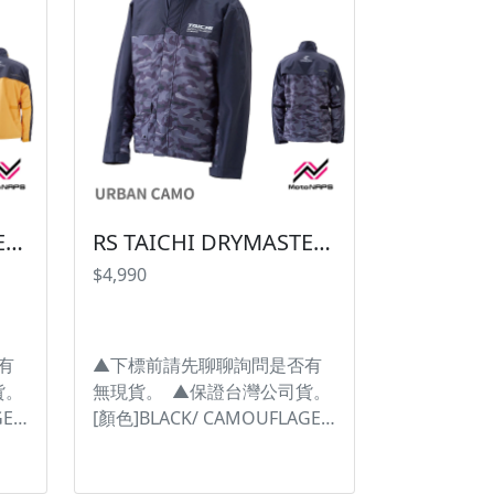
RS TAICHI DRYMASTER RAIN SUIT RSR048 防水透濕雨衣【 YELLOW賣場】
RS TAICHI DRYMASTER RAIN SUIT RSR048 防水透濕雨衣【URBAN CAMO賣場】
$4,990
有
▲下標前請先聊聊詢問是否有
貨。
無現貨。 ▲保證台灣公司貨。
E/
[顏色]BLACK/ CAMOUFLAGE/
[尺
URBAN CAMO/ YELLOW [尺
在價
寸]S/M/L/XL/XXL ・不只在價