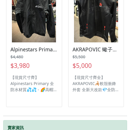
Alpinestars Primary 防水夾克
AKRAPOVIC 蠍子軟殼防風外套
$4,480
$5,500
$3,980
$5,000
【現貨尺寸齊】
【現貨尺寸齊全】
Alpinestars Primary 全
AKRAPOVIC🦂️軟殼衝鋒
防水材質💦💦 - 🌈高帽領
外套 全新大改款💎全防水
設計 🌈反光LOGO 🌈連
💎 - 🌈高帽領設計 🌈反
帽可拆卸 🌈胸口透氣孔
光LOGO 🌈連帽可拆卸
🌈腋下透氣孔 🌈袖口拉
🌈胸口透氣孔 🌈腋下透
鍊設計
氣孔 🌈袖口拉鍊設計
賣家資訊