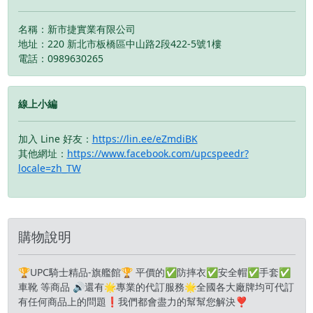
名稱：新市捷實業有限公司
地址：220 新北市板橋區中山路2段422-5號1樓
電話：0989630265
線上小編
加入 Line 好友：
https://lin.ee/eZmdiBK
其他網址：
https://www.facebook.com/upcspeedr?
locale=zh_TW
購物說明
🏆UPC騎士精品-旗艦館🏆 平價的✅防摔衣✅安全帽✅手套✅
車靴 等商品 🔊還有🌟專業的代訂服務🌟全國各大廠牌均可代訂
有任何商品上的問題❗️我們都會盡力的幫幫您解決❣️