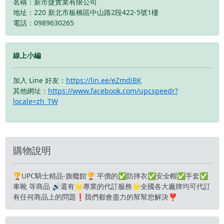
名稱：新市捷實業有限公司
💡紫外線改變 適用帽型
天氣💡紫外線改變 適用帽
地址：220 新北市板橋區中山路2段422-5號1樓
✅X-15✅Z-8
型✅X-15✅Z-8
電話：0989630265
線上小編
加入 Line 好友：
https://lin.ee/eZmdiBK
其他網址：
https://www.facebook.com/upcspeedr?
locale=zh_TW
購物說明
🏆UPC騎士精品-旗艦館🏆 平價的✅防摔衣✅安全帽✅手套✅
車靴 等商品 🔊還有🌟專業的代訂服務🌟全國各大廠牌均可代訂
有任何商品上的問題❗️我們都會盡力的幫幫您解決❣️