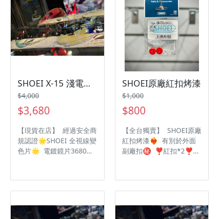
SHOEI X-15 淺電鍍變深電鍍 全視線
SHOEI原廠紅扣烤漆
$4,000
$1,000
$3,680
$800
【現貨在店】 經過安全商
【全台獨賣】 SHOEI原廠
規認證🌟SHOEI 全視線變
紅扣烤漆❤️‍🔥 有別於外面
色片🌟 電鍍鏡片3680🌝
副廠扣㊙️ ❣️紅扣*2❣️除
淺電鍍變🌚深電鍍 深淺
霧扣*2❣️螺絲*2
會因⏱溫度🌞天氣💡紫
外線改變 適用帽型✅X-
15✅Z-8