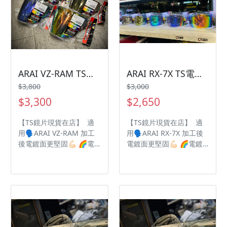
ARAI VZ-RAM TS電鍍片
ARAI RX-7X TS電鍍片
$3,800
$3,000
$3,300
$2,650
【TS鏡片現貨在店】 適
【TS鏡片現貨在店】 適
用🗣ARAI VZ-RAM 加工
用🗣ARAI RX-7X 加工後
後電鍍面更堅固💪🏻 🌈電
電鍍面更堅固💪🏻 🌈電鍍
鍍層色彩更加鮮明豐富飽
層色彩更加鮮明豐富飽和 ￼
和 ￼ 有效遮擋陽光🌞晚上
有效遮擋陽光🌞晚上不影
不影響視線🌃
響視線🌃