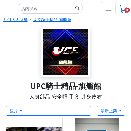
0
月付大人商城
UPC騎士精品-旗艦館
UPC騎士精品-旗艦館
人身部品 安全帽 手套 連身皮衣
鏡片
最新上架