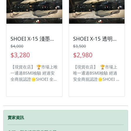
SHOEI X-15 淺墨變深墨 全視線
SHOEI X-15 透明變淺墨 全視線
$4,000
$3,500
$3,280
$2,980
【現貨在店】 🏆市場上唯
【現貨在店】 🏆市場上
一通過BSMI檢驗 經過安
唯一通過BSMI檢驗 經過
全商規認證🌟SHOEI 全視
安全商規認證🌟SHOEI 全
線變色片🌟 不同光線下都
視線變色片🌟 不同光線下
能😎擁有舒適的視野 🉐
都能😎擁有舒適的視野
購買任一鏡片贈烤漆紅扣
🉐購買任一鏡片贈烤漆紅
+鏡片貼🉐 🉐限量前100
扣+鏡片貼🉐 🉐限量前
位名額🉐 透明鏡片2980
100位名額🉐 透明鏡片
🌝透明變🌚淺墨 淺墨鏡
2980🌝透明變🌚淺墨 淺
賣家資訊
片3280🌝淺墨變🌚深墨
墨鏡片3280🌝淺墨變🌚
深淺會因⏱溫度🌞天氣
深墨 深淺會因⏱溫度🌞