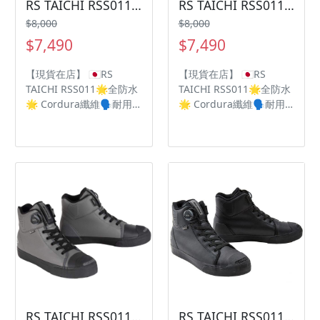
RS TAICHI RSS011防水車靴
RS TAICHI RSS011防水車靴
$8,000
$8,000
$7,490
$7,490
【現貨在店】 🇯🇵RS
【現貨在店】 🇯🇵RS
TAICHI RSS011🌟全防水
TAICHI RSS011🌟全防水
🌟 Cordura纖維🗣耐用
🌟 Cordura纖維🗣耐用
性為尼龍的7倍‼️ OutDry
性為尼龍的7倍‼️ OutDry
高防水性💦為雨季做足準
高防水性💦為雨季做足準
備🌧 - ❤️隱藏BOA快速鞋
備🌧 - ❤️隱藏BOA快速鞋
帶鎖扣系統 🧡完整保護腳
帶鎖扣系統 🧡完整保護腳
跟、腳踝、腳趾 💛
跟、腳踝、腳趾 💛
Vibram 黃金專利防滑鞋
Vibram 黃金專利防滑鞋
底 💚DRYMASTER防水透
底 💚DRYMASTER防水透
氣技術 💙左腳延長防護鞋
氣技術 💙左腳延長防護鞋
頭打檔塊 💜經典帆布休閒
頭打檔塊 💜經典帆布休閒
鞋外觀設計
鞋外觀設計
RS TAICHI RSS011防水車靴
RS TAICHI RSS011防水車靴