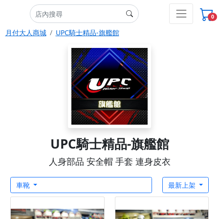
0
月付大人商城
UPC騎士精品-旗艦館
UPC騎士精品-旗艦館
人身部品 安全帽 手套 連身皮衣
車靴
最新上架