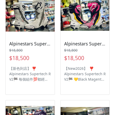
Alpinestars Supertech R V2
Alpinestars Supertech R V2 Black Magenta White Yellow
$18,800
$18,800
$18,500
$18,500
【新色到店】 ❣️
【New2026】 ❣️
Alpinestars Supertech R
Alpinestars Supertech R
V2🏁 每個組件💯都經過
V2🏁 💛Black Magenta
了嚴格的升級計劃 最高頂
White Yellow🩷 每個組件
級規格🔝眾多選手御用鞋
💯都經過了嚴格的升級計
款🔥 超細纖維設計提高靈
劃 最高頂級規格🔝眾多選
活性🌟減輕重量🌟 重新
手御用鞋款🔥 超細纖維設
設計✅加厚加大脛骨 ✅
計提高靈活性🌟減輕重量
新的內靴 🗣將保護及性能
🌟 重新設計✅加厚加大