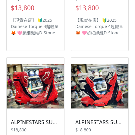
$13,800
$13,800
【現貨在店】 🔰2025
【現貨在店】 🔰2025
Dainese Torque 4超輕量
Dainese Torque 4超輕量
🦊 🩷超細纖維D-Stone™
🦊 🩷超細纖維D-Stone™
織物打造 ❤️高強度 TPU
織物打造 ❤️高強度 TPU
材質脛骨護殼 🧡覆蓋面積
材質脛骨護殼 🧡覆蓋面積
廣有效減緩外物撞擊 💛大
廣有效減緩外物撞擊 💛大
面積風琴式褶皺提升舒適
面積風琴式褶皺提升舒適
度 💚TPU D-Axial 軸向防
度 💚TPU D-Axial 軸向防
扭轉技術 🩵外側與腳跟的
扭轉技術 🩵外側與腳跟的
鎂合金護具 💙後拉鍊搭配
鎂合金護具 💙後拉鍊搭配
腳背魔術貼調整機構 💜
腳背魔術貼調整機構 💜
TPU熱成型護具加強防護
TPU熱成型護具加強防護
🖤內側快速固定繫帶 🩶
🖤內側快速固定繫帶 🩶
Groundtrax® 非對稱賽
Groundtrax® 非對稱賽
道大底 🤎物理分區設計強
道大底 🤎物理分區設計強
化抓地力抗磨損
化抓地力抗磨損
ALPINESTARS SUPERTECH R V2
ALPINESTARS SUPERTECH R V2
$18,800
$18,800