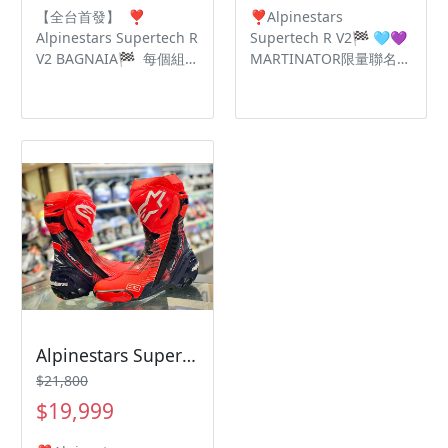
【全台首發】 ❣️
❣️Alpinestars
Alpinestars Supertech R
Supertech R V2🏁 🩵💜
V2 BAGNAIA🏁 每個組
MARTINATOR限量聯名
件💯都經過了嚴格的升級
🩵💜 每個組件💯都經過
計劃 最高頂級規格🔝眾
了嚴格的升級計劃 最高頂
多選手御用鞋款🔥 超細
級規格🔝眾多選手御用鞋
纖維設計提高靈活性🌟減
款🔥 超細纖維設計提高靈
輕重量🌟 重新設計✅加
活性🌟減輕重量🌟 重新
厚加大脛骨 ✅新的內靴
設計✅加厚加大脛骨 ✅
🗣將保護及性能提升🔝到
新的內靴 🗣將保護及性能
最高境界🆘
提升🔝到最高境界🆘
Alpinestars Supertech R V2 Marc Marquez限量聯名
$21,800
$19,999