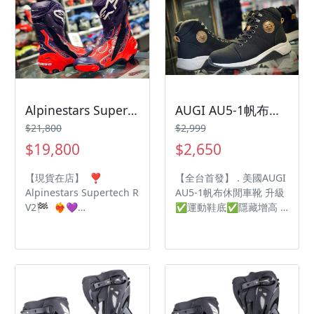
提升🔝到最高境界🆘
脛骨 ✅新的內靴 🗣將保
護及性能提升🔝到最高境
界🆘
Alpinestars Supertech R V2 MARTINATOR限量聯名
AUGI AU5-1帆布休閒車靴
$21,800
$2,999
$19,800
$2,650
【現貨在店】 ❣️
【全台首發】 . 美國AUGI
Alpinestars Supertech R
AU5-1帆布休閒車靴 升級
V2🏁 ❤️‍🔥💜
✅運動鞋底✅隱藏增高 .
MARTINATOR限量聯名
❤️後內置塑膠保護片
❤️‍🔥💜 每個組件💯都經過
➡️《全方位護腳踝》 🧡
了嚴格的升級計劃 最高頂
打檔塊部位再加強 ➡️《打
級規格🔝眾多選手御用鞋
檔輕鬆舒適》 💛使用鞋帶
款🔥 超細纖維設計提高
和內拉鍊 ➡️《穿脫簡單輕
靈活性🌟減輕重量🌟 重
鬆》 💚雙車線加強車縫線
新設計✅加厚加大脛骨
➡️《不易穿到裂開》 💙