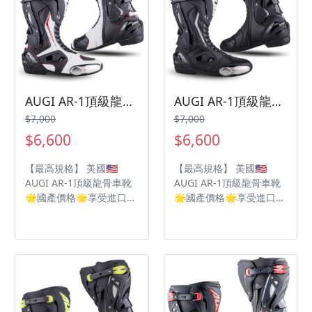
✅新的內靴 🗣將保護及
抗菌回彈海綿鞋墊 ➡️《有
性能提升🔝到最高境界🆘
效防止異味》
AUGI AR-1頂級龍骨車靴
AUGI AR-1頂級龍骨車靴
$7,000
$7,000
$6,600
$6,600
【最高規格】 美國🇺🇸
【最高規格】 美國🇺🇸
AUGI AR-1頂級龍骨車靴
AUGI AR-1頂級龍骨車靴
🌟國產價格🌟享受進口品
🌟國產價格🌟享受進口品
質💙 - 🟥可調式龍骨，減
質💙 - 🟥可調式龍骨，減
少腳部扭轉 🟧無段式調
少腳部扭轉 🟧無段式調
整，讓靴筒更包覆 🟨腳跟
整，讓靴筒更包覆 🟨腳跟
使用減震材質降低震度 🟩
使用減震材質降低震度 🟩
雙車縫技術強化安全及耐
雙車縫技術強化安全及耐
用 🟦氣道設計騎乘時減低
用 🟦氣道設計騎乘時減低
腳悶熱 🟪抗菌鞋墊獨特雙
腳悶熱 🟪抗菌鞋墊獨特雙