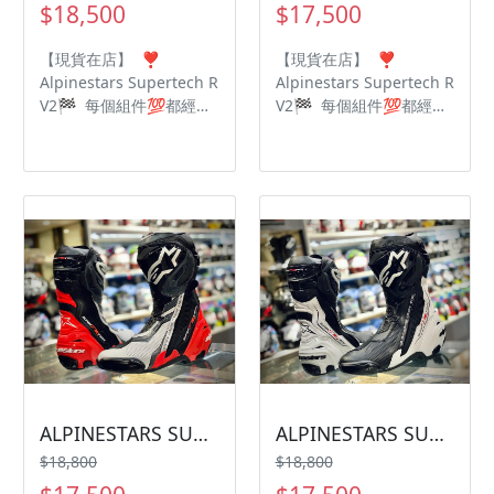
$18,500
$17,500
【現貨在店】 ❣️
【現貨在店】 ❣️
Alpinestars Supertech R
Alpinestars Supertech R
V2🏁 每個組件💯都經過
V2🏁 每個組件💯都經過
了嚴格的升級計劃 最高頂
了嚴格的升級計劃 最高頂
級規格🔝眾多選手御用鞋
級規格🔝眾多選手御用鞋
款🔥 超細纖維設計提高
款🔥 超細纖維設計提高
靈活性🌟減輕重量🌟 重
靈活性🌟減輕重量🌟 重
新設計✅加厚加大脛骨
新設計✅加厚加大脛骨
✅新的內靴 🗣將保護及
✅新的內靴 🗣將保護及
性能提升🔝到最高境界🆘
性能提升🔝到最高境界🆘
ALPINESTARS SUPERTECH R V2
ALPINESTARS SUPERTECH R V2
$18,800
$18,800