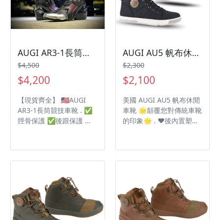
AUGI AR3-1長筒競技車靴
AUGI AU5 帆布休閒車靴
$4,500
$2,300
$4,200
$2,100
【現貨齊全】 🇺🇸AUGI
美國 AUGI AU5 帆布休閒
AR3-1長筒競技車靴 . ✅
車靴 🌟顛覆您對傳統車靴
脛骨保護 ✅後跟保護 ✅
的印象🌟 . ❤️後內置塑膠
腳踝保護 ✅小腿保護 搭
保護片 ➡️《全方位護腳
配通風系統在騎乘時降低
踝》 🧡打檔塊部位再加強
的悶熱感，整雙車靴提供
➡️《打檔輕鬆舒適》 💛
脛骨、踝骨、後腳跟以及
使用鞋帶和內拉鍊 ➡️《穿
隱藏式小腿保護片，靴筒
脫簡單輕鬆》 💚雙車線加
可調讓不同直徑的小腿可
強車縫線 ➡️《不易穿到裂
微調置入‼️
開》 💙抗菌回彈海綿鞋墊
➡️《有效防止異味》