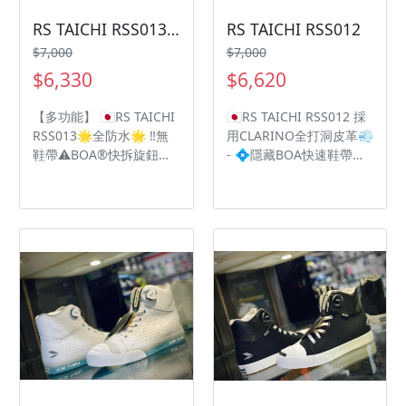
RS TAICHI RSS013防水車靴
RS TAICHI RSS012
$7,000
$7,000
$6,330
$6,620
【多功能】 🇯🇵RS TAICHI
🇯🇵RS TAICHI RSS012 採
RSS013🌟全防水🌟 ‼️無
用CLARINO全打洞皮革💨
鞋帶⚠️BOA®快拆旋鈕輕
- 💠隱藏BOA快速鞋帶鎖
鬆拆卸 OutDry高防水性
扣系統 💠完整保護腳跟、
💦為雨季做足準備🌧 🥾
腳踝、腳趾 💠Vibram 黃
Vibram 黃金專利防滑鞋
金專利防滑鞋底 💠左腳延
底 DRYMASTER防水透氣
長防護鞋頭打檔塊 💠經典
技術💦
帆布休閒鞋外觀設計