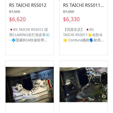
RS TAICHI RSS012
RS TAICHI RSS011防水車靴
$7,000
$7,000
$6,620
$6,330
🇯🇵RS TAICHI RSS012 採
【現貨在店】 🇯🇵RS
用CLARINO全打洞皮革💨
TAICHI RSS011🌟全防水
- 💠隱藏BOA快速鞋帶鎖
🌟 Cordura纖維🗣耐用
扣系統 💠完整保護腳跟、
性為尼龍的7倍‼️ OutDry
腳踝、腳趾 💠Vibram 黃
高防水性💦為雨季做足準
金專利防滑鞋底 💠左腳延
備🌧 - ❤️隱藏BOA快速鞋
長防護鞋頭打檔塊 💠經典
帶鎖扣系統 🧡完整保護腳
帆布休閒鞋外觀設計
跟、腳踝、腳趾 💛
Vibram 黃金專利防滑鞋
底 💚DRYMASTER防水透
氣技術 💙左腳延長防護鞋
頭打檔塊 💜經典帆布休閒
鞋外觀設計