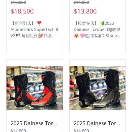
$18,800
$14,800
$18,500
$13,800
【新色到店】 ❣️
【現貨在店】 🔰2025
Alpinestars Supertech R
Dainese Torque 4超輕量
V2🏁 每個組件💯都經過
🦊 🩷超細纖維D-Stone™
了嚴格的升級計劃 最高頂
織物打造 ❤️高強度 TPU
級規格🔝眾多選手御用鞋
材質脛骨護殼 🧡覆蓋面積
款🔥 超細纖維設計提高靈
廣有效減緩外物撞擊 💛大
活性🌟減輕重量🌟 重新
面積風琴式褶皺提升舒適
設計✅加厚加大脛骨 ✅
度 💚TPU D-Axial 軸向防
新的內靴 🗣將保護及性能
扭轉技術 🩵外側與腳跟的
提升🔝到最高境界🆘
鎂合金護具 💙後拉鍊搭配
腳背魔術貼調整機構 💜
TPU熱成型護具加強防護
🖤內側快速固定繫帶 🩶
Groundtrax® 非對稱賽
道大底 🤎物理分區設計強
化抓地力抗磨損
2025 Dainese Torque 4超輕量
2025 Dainese Torque 4超輕量
$14,800
$14,800