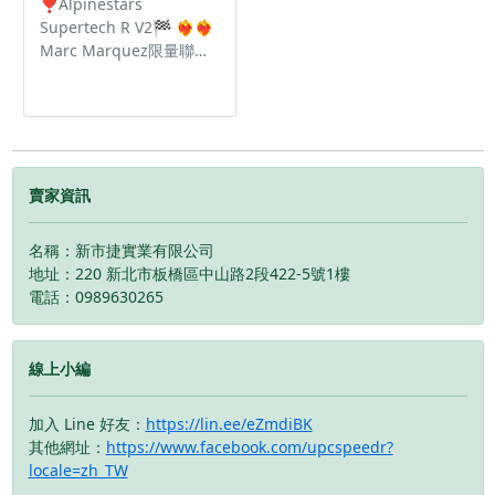
❣️Alpinestars
Supertech R V2🏁 ❤️‍🔥❤️‍🔥
Marc Marquez限量聯名
❤️‍🔥❤️‍🔥 每個組件💯都經過
了嚴格的升級計劃 最高頂
級規格🔝眾多選手御用鞋
款🔥 超細纖維設計提高靈
活性🌟減輕重量🌟 重新
設計✅加厚加大脛骨 ✅
賣家資訊
新的內靴 🗣將保護及性能
提升🔝到最高境界🆘
名稱：新市捷實業有限公司
地址：220 新北市板橋區中山路2段422-5號1樓
電話：0989630265
線上小編
加入 Line 好友：
https://lin.ee/eZmdiBK
其他網址：
https://www.facebook.com/upcspeedr?
locale=zh_TW