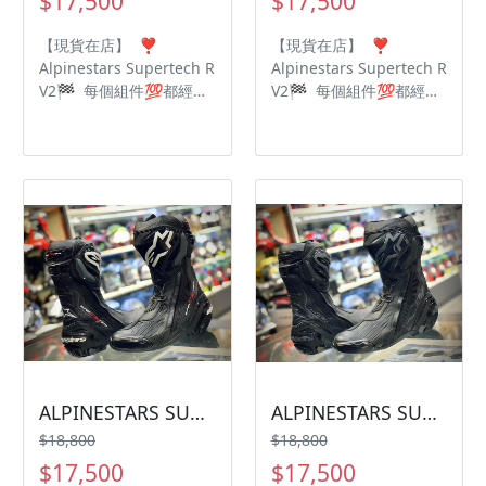
$17,500
$17,500
【現貨在店】 ❣️
【現貨在店】 ❣️
Alpinestars Supertech R
Alpinestars Supertech R
V2🏁 每個組件💯都經過
V2🏁 每個組件💯都經過
了嚴格的升級計劃 最高頂
了嚴格的升級計劃 最高頂
級規格🔝眾多選手御用鞋
級規格🔝眾多選手御用鞋
款🔥 超細纖維設計提高
款🔥 超細纖維設計提高
靈活性🌟減輕重量🌟 重
靈活性🌟減輕重量🌟 重
新設計✅加厚加大脛骨
新設計✅加厚加大脛骨
✅新的內靴 🗣將保護及
✅新的內靴 🗣將保護及
性能提升🔝到最高境界🆘
性能提升🔝到最高境界🆘
ALPINESTARS SUPERTECH R V2
ALPINESTARS SUPERTECH R V2
$18,800
$18,800
$17,500
$17,500