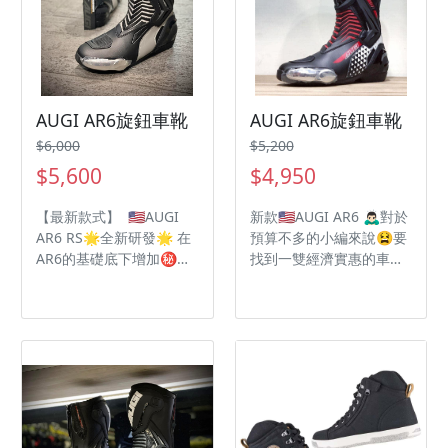
減緩地面摩擦力
減緩地面摩擦力
AUGI AR6旋鈕車靴
AUGI AR6旋鈕車靴
$6,000
$5,200
$5,600
$4,950
【最新款式】 🇺🇸AUGI
新款🇺🇸AUGI AR6 🙇🏻‍♂️對於
AR6 RS🌟全新研發🌟 在
預算不多的小編來說😫要
AR6的基礎底下增加㊙️內
找到一雙經濟實惠的車靴
龍骨設計 讓整體防護可以
並不容易🚫加上騎車也是
媲美外龍骨的設計❤️‍🔥 ⚙️
會四處趴趴走🏃🏻‍♂️所以舒適
小腿ATOP旋鈕調整系統搭
度是非常重要的🌟最棒的
配拉鍊
是AUGI有做氣道設計💯
穿一整天也不會覺得悶熱
🔥 - ATOP旋鈕鋼絲🛡️調
節系統 不管您腿多粗也都
穿的下💙 不用再翻山越嶺
⛰找車靴了