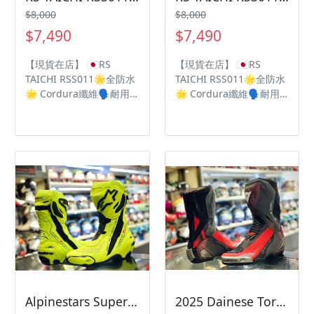
$8,000
$8,000
$7,490
$7,490
【現貨在店】 🇯🇵RS
【現貨在店】 🇯🇵RS
TAICHI RSS011🌟全防水
TAICHI RSS011🌟全防水
🌟 Cordura纖維🗣耐用
🌟 Cordura纖維🗣耐用
性為尼龍的7倍‼️ OutDry
性為尼龍的7倍‼️ OutDry
高防水性💦為雨季做足準
高防水性💦為雨季做足準
備🌧 - ❤️隱藏BOA快速鞋
備🌧 - ❤️隱藏BOA快速鞋
帶鎖扣系統 🧡完整保護腳
帶鎖扣系統 🧡完整保護腳
跟、腳踝、腳趾 💛
跟、腳踝、腳趾 💛
Vibram 黃金專利防滑鞋
Vibram 黃金專利防滑鞋
底 💚DRYMASTER防水透
底 💚DRYMASTER防水透
氣技術 💙左腳延長防護鞋
氣技術 💙左腳延長防護鞋
頭打檔塊 💜經典帆布休閒
頭打檔塊 💜經典帆布休閒
鞋外觀設計
鞋外觀設計
Alpinestars Supertech R V2
2025 Dainese Torque 4超輕量