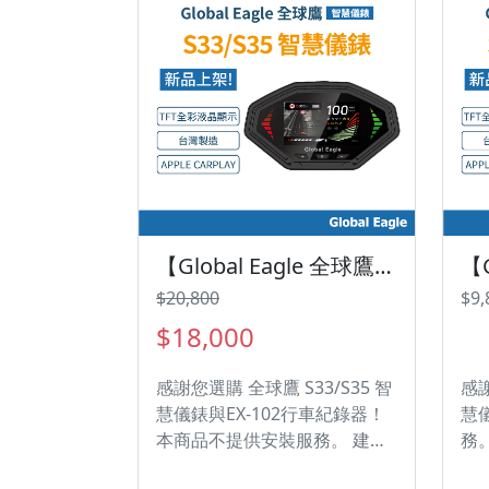
【Global Eagle 全球鷹】S33/S35 智慧儀表 大全套｜官方旗艦店｜SYM JET SL Super-C｜胎壓偵測｜台灣製造
$20,800
$9,
$18,000
感謝您選購 全球鷹 S33/S35 智
感謝
慧儀錶與EX-102行車紀錄器！
慧
本商品不提供安裝服務。 建議
務
您尋找專業的機車行進行安
進