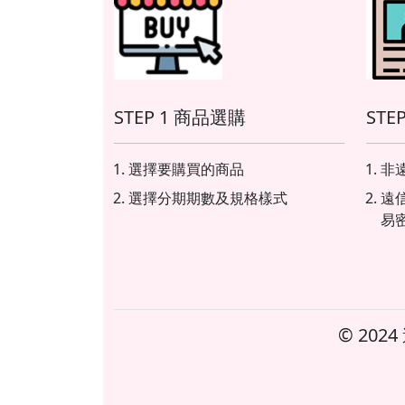
移動式出沒、區間測速、速限
區
變換及科技執法取締細項等，
法
可利用燈號或藍牙裝置來提醒
藍
駕駛，提升行車安全的同時也
車
能節省罰單支出！ 此外，內建
出
STEP 1 商品選購
STE
有SOS車輛傾倒緊急雙黃閃系
倒
統，在車速40km/h以上遇到急
4
降速10km/h的情況，或者感應
1
選擇要購買的商品
非遠
到車輛傾倒的同時，即會觸發
輛
選擇分期期數及規格樣式
遠
車輛雙黃閃的警示功能，透過
雙
易
方向燈號提醒周遭來車的注
燈
意，避免造成意外或二次傷害
免
喔！ Global Eagle S33/S35功
Gl
能特點： •TFT全彩液晶顯示螢
點
幕 •Apple CarPlay投屏
•Ap
© 20
•Android Auto投屏 •SPS道路
Au
安全警示系統 •SOS車輛傾倒緊
統
急雙黃閃系統 •EX-102行車記錄
統 
器 •TPMS胎壓偵測器 •台灣製
(選