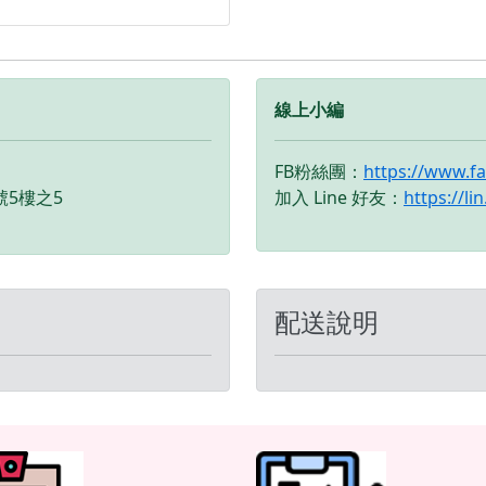
3/S35 智慧儀錶 發揮最佳效
。 當擁有一台運動性十足的
動車款，還有什麼需要進化
？ 那絕不能錯過的就是兼具
及科技的Global Eagle
線上小編
3/S35智慧儀錶！ 限定SYM
T SL、JET SL Super-C專用的
FB粉絲團：
https://www.f
33智慧儀錶，安裝可無損取代
號5樓之5
加入 Line 好友：
https://li
儀錶，透過Apple CarPlay
ndroid Auto連線投屏，將
機功能與資訊傳達到儀錶顯
，尤其是地圖導航指引，還
切換半地圖或全地圖模式以
配送說明
查閱，可避免手機放置於車
有震損的風險。 R63智慧儀
搭配有GX-3藍牙測速器功
經由Global Eagle自家研
的SPS道路安全警示系統，針
固定式測速、移動式出沒、