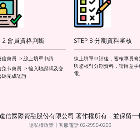
間測速、速限變換及科技執
取締細項等，可利用燈號或
牙裝置來提醒駕駛，提升行
安全的同時也能節省罰單支
！ 此外，內建有SOS車輛傾
P 2 會員資格判斷
STEP 3 分期資料審核
緊急雙黃閃系統，在車速
0km/h以上遇到急降速
0km/h的情況，或者感應到車
信會員 -> 線上填單申請
線上填單申請後，審核專員會
傾倒的同時，即會觸發車輛
與您核對分期資料，請留意手
信免卡會員 -> 輸入驗證碼及交
黃閃的警示功能，透過方向
電。
密碼完成認證
號提醒周遭來車的注意，避
造成意外或二次傷害喔！
obal Eagle S33/S35功能特
： •TFT全彩液晶顯示螢幕
ple CarPlay投屏 •Android
24 遠信國際資融股份有限公司 著作權所有，並保留
to投屏 •SPS道路安全警示系
 •SOS車輛傾倒緊急雙黃閃系
隱私權政策〡客服電話 02-2950-0200
•可升級EX-102行車記錄器
配) •可升級TPMS胎壓偵測