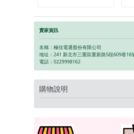
裝，以確保您的 S33/S35 智慧
S3
儀錶與EX-102紀錄器 發揮最佳
能
效能。 當擁有一台運動性十足
運
的運動車款，還有什麼需要進
呢
化呢？ 那絕不能錯過的就是兼
安全
賣家資訊
具安全及科技的Global Eagle
S3
S33/S35智慧儀錶！ 限定SYM
JE
名稱：極佳電通股份有限公司
JET SL、JET SL Super-C專用的
S
地址：241 新北市三重區重新路5段609巷16
S33智慧儀錶，安裝可無損取代
原廠
電話：0229998162
原廠儀錶，透過Apple CarPlay
或A
或Android Auto連線投屏，將
手
手機功能與資訊傳達到儀錶顯
示
購物說明
示，尤其是地圖導航指引，還
可
可切換半地圖或全地圖模式以
便
便查閱，可避免手機放置於車
上
上有震損的風險。 搭配有GX-3
錶
藍牙測速器功能，經由Global
能，
Eagle自家研發的SPS道路安全
發
警示系統，針對固定式測速、
對