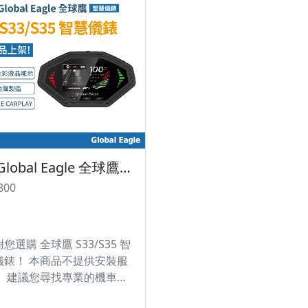
【Global Eagle 全球鷹】S33/S35 智慧儀表｜官方旗艦店｜SYM JET SL Super-C｜胎壓偵測｜台灣製造
800
您選購 全球鷹 S33/S35 智
儀錶！ 本商品不提供安裝服
。 建議您尋找專業的機車行
行安裝，以確保您的