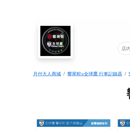
月付大人商城
響尾蛇⨉全球鷹 行車記錄器