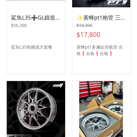
鯊魚L35➕GL鑄造張牙舞爪➕鈦螺絲大組合
✨黃蜂pt1炮管 三陽機車 SYM Drg2代 曼巴✨
$56,300
$18,300
$17,800
鯊魚L35前總成大套餐
黃蜂pt1多遍鈦排氣管 合
格❗️合格❗️合格❗️