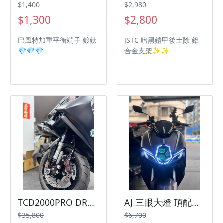
$1,400
$2,980
$1,300
$2,800
巴風特加重平衡端子 鍍鈦
JSTC 暗黑鎧甲後土除 鋁
💎💎💎
合金支架✨✨
TCD2000PRO DRG2.5代龍大套餐 三陽機車 SYM 曼巴 JETSL
AJ 三眼大燈 頂配版本 惡魔眼三陽機車 SYM 曼巴 Jetsl
$35,800
$6,700