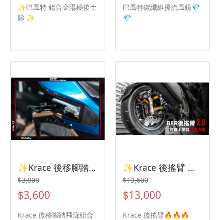
✨巴風特 鋁合金陽極後土
巴風特碳纖維擾流風鏡💎
除 ✨
💎
✨Krace 後移腳踏飛琁組合 七代Yamaha 山葉機車✨
✨Krace 後搖臂 七代Yamaha 山葉機車✨
$3,800
$13,600
$3,600
$13,000
Krace 後移腳踏飛琁組合
Krace 後搖臂🔥🔥🔥