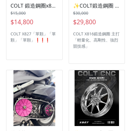
COLT 鍛造鋼圈x827 三陽機車SYM JETSl勁戰五代abs勁戰六代✨✨
✨COLT鍛造鋼圈 X816三陽機車 SYM Drg2代 曼巴✨
$15,000
$30,000
$14,800
$29,800
COLT X827「單顆」「單
COLT X816鍛造鋼圈 主打
顆」「單顆」❗️❗️❗️
「輕量化、高剛性、強烈
競技感」