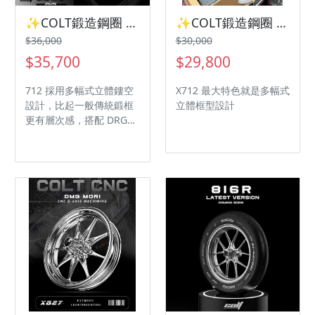
✨COLT鍛造鋼圈 X712三陽機車 SYM Drg2代 曼巴✨
✨COLT鍛造鋼圈 X712三陽機車 SYM Jetsl 勁戰五代abs 勁戰六代✨
$36,000
$30,000
$35,700
$29,800
712 採用多幅式立體鏤空
X712 最大特色就是多幅式
設計，比起一般傳統鍛框
立體框型設計
更有層次感，搭配 DRG
二代的車身線條會非常協
調。👀👀👀