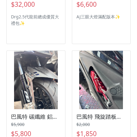
$32,000
$6,600
Drg2.5代龍前總成優質大
AJ三眼大燈滿配版本✨
禮包✨
巴風特 碳纖維 鋁合金支架前土除三陽機車 SYM 曼巴 Jetsl
巴風特 飛旋踏板三陽機車 SYM 曼巴 Jetsl
$5,900
$2,000
$5,800
$1,850