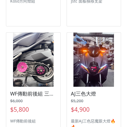
Koso方向燈組
Jstc 面板橫移支架
WF傳動前後組 三陽機車 SYM 曼巴 Jetsl
AJ三色大燈
$6,000
$5,200
$5,800
$4,900
WF傳動前後組
最新AJ三色惡魔眼大燈🔥
🔥