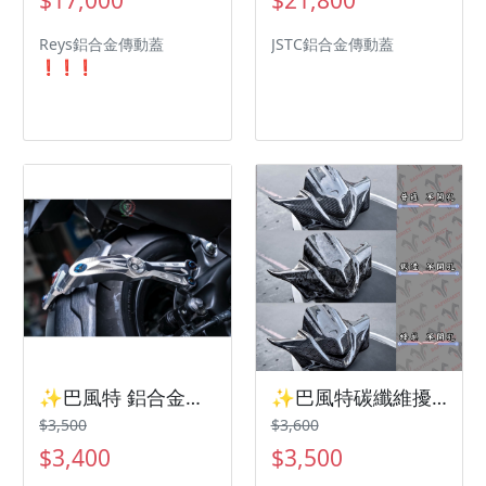
Reys鋁合金傳動蓋
JSTC鋁合金傳動蓋
❗️❗️❗️
✨巴風特 鋁合金陽極後土除 ✨山葉 勁戰七代 Yamaha✨
✨巴風特碳纖維擾流風鏡 山葉 勁戰七代 Yamaha
$3,500
$3,600
$3,400
$3,500