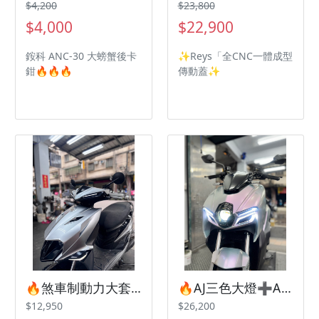
$4,200
$23,800
$4,000
$22,900
銨科 ANC-30 大螃蟹後卡
✨Reys「全CNC一體成型
鉗🔥🔥🔥
傳動蓋✨
🔥煞車制動力大套餐🔥
🔥AJ三色大燈➕AJ日行燈大套餐🔥
$12,950
$26,200