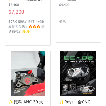
$7,400
$4,400
$7,200
SCRK 傳動組主打「冠軍
曼巴
級動力反應」🔥🔥🔥 鍛
造前後組✨✨
✨銨科 ANC-30 大螃蟹後卡鉗三陽機車 SYM Drg2代 曼巴✨
✨Reys「全CNC一體成型傳動蓋」 三陽機車 SYM Drg2代 曼巴✨ 後蓋可選色❗️