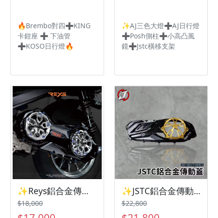
🔥Brembo對四➕KING
✨AJ三色大燈➕AJ日行燈
卡鉗座 ➕ 下油管
➕Posh側柱➕小高凸風
➕KOSO日行燈🔥
鏡➕Jstc橫移支架
✨Reys鋁合金傳動蓋 三陽機車 SYM Drg2代 曼巴✨
✨JSTC鋁合金傳動蓋 三陽機車 SYM Drg2代 曼巴✨
$18,000
$22,800
$17,000
$21,800