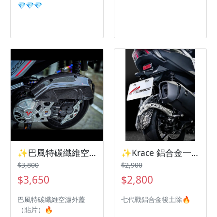
💎💎💎
✨巴風特碳纖維空濾外蓋 七代Yamaha 山葉機車✨
✨Krace 鋁合金一體式後土除 七代戰 Yamaha✨
$3,800
$2,900
$3,650
$2,800
巴風特碳纖維空濾外蓋
七代戰鋁合金後土除🔥
（貼片）🔥