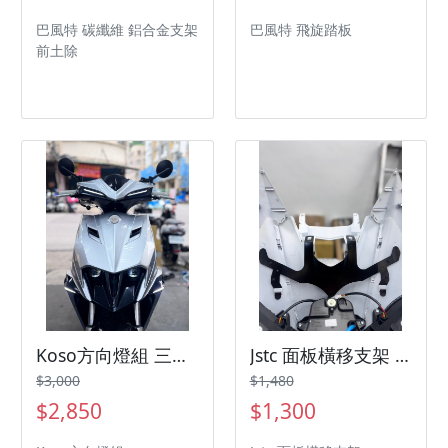
巴風特 碳纖維 鋁合金支架
巴風特 飛旋踏板
前土除
Koso方向燈組 三陽機車 SYM 曼巴 Jetsl
Jstc 面板橫移支架 三陽機車 SYM 曼巴 Jetsl
$3,000
$1,480
$2,850
$1,300