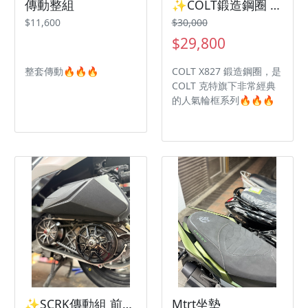
傳動整組
✨COLT鍛造鋼圈 X827 三陽機車 SYM JETSl 勁戰五代 勁戰六代
$11,600
$30,000
$29,800
整套傳動🔥🔥🔥
COLT X827 鍛造鋼圈，是
COLT 克特旗下非常經典
的人氣輪框系列🔥🔥🔥
✨SCRK傳動組 前組後組 三陽機車 SYM Drg2代 曼巴✨
Mtrt坐墊