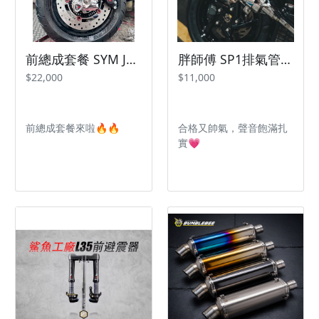
前總成套餐 SYM Jetsl Drg 曼巴
胖師傅 SP1排氣管 JETSl 曼巴 💯
$22,000
$11,000
前總成套餐來啦🔥🔥
合格又帥氣，聲音飽滿扎
實💗