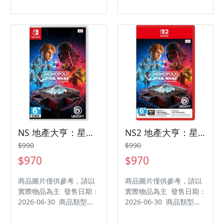
品類型：軟體 支援平台：
商品類型：軟體 支援平
PlayStation 5 遊戲類
台：PlayStation 5 遊戲
型：飛行射擊 遊玩人數：
類型：冒險 遊玩人數： 1
1 人 作品分級：輔 15 級
人 作品分級：輔 12 級
製作廠商：Bandai
製作廠商：Coffee Stain
Namco Entertainment
North AB 發行廠商：
Inc. 發行廠商：Bandai
Coffee Stain Publishing
Namco Entertainment
AB 代理廠商：誠翼
Asia Pte Ltd. 代理廠商：
展碁國際
NS 地產大亨：星際大戰 英雄 vs 惡棍 中文版
NS2 地產大亨：星際大戰 英雄 vs 惡棍 中文版
$990
$990
$970
$970
商品圖片僅供參考，請以
商品圖片僅供參考，請以
實際物品為主 發售日期：
實際物品為主 發售日期：
2026-06-30 商品類型：
2026-06-30 商品類型：
軟體 支援平台：
軟體 支援平台：
Nintendo Switch 2 遊戲
Nintendo Switch 2 遊戲