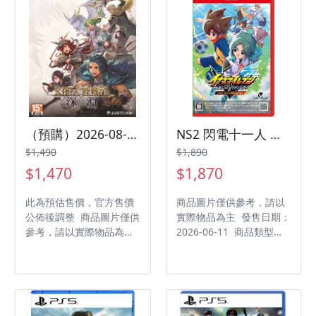
商：Ubisoft 代理廠商：
輔 15 級 製作廠商：
誠翼
Happinet 發行廠商：
Happinet 代理廠商：傑
士登
（預購）2026-08-27 PS5 幻想大陸戰記 中文版
NS2 閃電十一人 英雄們的勝利之路 日版盒裝 中文版
$1,490
$1,890
$1,470
$1,870
此為預估售價，官方售價
商品圖片僅供參考，請以
公佈後調整 商品圖片僅供
實際物品為主 發售日期：
參考，請以實際物品為主
2026-06-11 商品類型：
發售日期：2026-08-27
軟體 支援平台：
商品類型：軟體 支援平
Nintendo Switch 2 遊戲
台：PlayStation 5 遊戲
類型：角色扮演 遊玩人
類型：模擬策略 遊玩人
數： 1 人 作品分級：輔
數： 1 人 作品分級：輔
12 級 製作廠商：LEVEL-