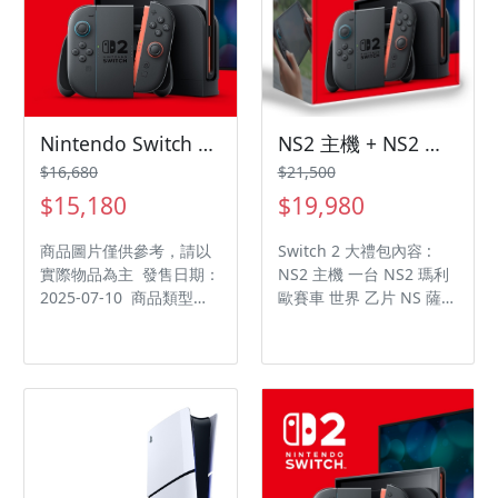
Nintendo Switch 2 主機（NS2）精美配套組 (周邊全配)
NS2 主機 + NS2 瑪利歐賽車 世界 大禮包
$16,680
$21,500
$15,180
$19,980
商品圖片僅供參考，請以
Switch 2 大禮包內容 :
實際物品為主 發售日期：
NS2 主機 一台 NS2 瑪利
2025-07-10 商品類型：
歐賽車 世界 乙片 NS 薩爾
主機 支援平台：
達傳說智慧的再現 乙片
Nintendo Switch
NS2 主機螢幕玻璃保護貼
乙張 主機收納包 乙個 類
比搖桿保護套 乙組 Joy-
Con 控制器矽膠保護套 乙
組