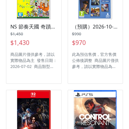
NS 節奏天國 奇蹟之星 中文版
（預購）2026-10-15 NS 玩具總動員 復古合輯 & 玩具總動員3 完整版 日中版
$1,450
$990
$1,430
$970
商品圖片僅供參考，請以
此為預估售價，官方售價
實際物品為主 發售日期：
公佈後調整 商品圖片僅供
2026-07-02 商品類型：
參考，請以實際物品為主
軟體 支援平台：
發售日期：2026-10-15
Nintendo Switch 遊戲類
商品類型：軟體 支援平
型：節奏 遊玩人數： 1
台：Nintendo Switch 遊
人 作品分級：普遍級
戲類型：動作 遊玩人數：
1 人 作品分級：輔 12 級
製作廠商：ATARI 代理廠
商：傑仕登