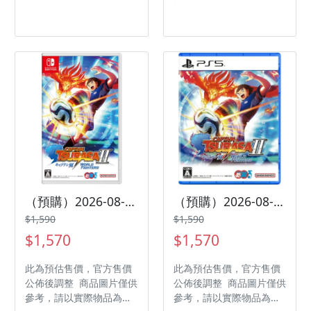
發售日期：2026-09-17
發售日期：2026-08-31
商品類型：軟體 支援平
商品類型：軟體 支援平
台：Nintendo Switch 遊
台：PlayStation 5 遊戲
戲類型：冒險 遊玩人數：
類型：角色扮演 遊玩人
1 人 作品分級：輔 15 級
數： 1 人 作品分級：輔
製作廠商：LicoBiTs 發行
15 級 製作廠商：Chime
廠商：Game Source
Corporation 發行廠商：
Entertainment 代理廠
GOOD SMILE COMPANY
商：誠翼
代理廠商：傑士登
（預購）2026-08-27 NS 隊長小翼2 世界群星 中文版
（預購）2026-08-27 PS5 隊長小翼2 世界群星 中文版
$1,590
$1,590
$1,570
$1,570
此為預估售價，官方售價
此為預估售價，官方售價
公佈後調整 商品圖片僅供
公佈後調整 商品圖片僅供
參考，請以實際物品為主
參考，請以實際物品為主