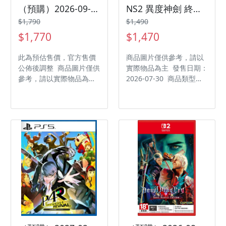
（預購）2026-09-03 NS2 臥龍：蒼天隕落 完全版 中文版
NS2 異度神劍 終極 Nintendo Switch 2 Edition 中文版
$1,790
$1,490
$1,770
$1,470
此為預估售價，官方售價
商品圖片僅供參考，請以
公佈後調整 商品圖片僅供
實際物品為主 發售日期：
參考，請以實際物品為主
2026-07-30 商品類型：
發售日期：2026-09-03
軟體 支援平台：
商品類型：軟體 支援平
Nintendo Switch 2 遊戲
台：Nintendo Switch 2
類型：角色扮演 遊玩人
遊戲類型：動作 遊玩人
數： 1 人 作品分級：輔
數： 1 人 作品分級：限
15 級 製作廠商：
制級 製作廠商：Team
Monolith Soft 發行廠
NINJA 發行廠商：KOEI
商：Nintendo
TECMO Games 代理廠
商：臺灣光榮特庫摩