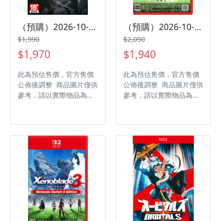
（預購）2026-10-09 NS2 龍族教義 2：黑暗再臨 中文版
（預購）2026-10-01 NS2 異度神劍 2 Nintendo Switch 2 Edition 中文版
$1,990
$2,090
$1,970
$1,940
此為預估售價，官方售價
此為預估售價，官方售價
公佈後調整 商品圖片僅供
公佈後調整 商品圖片僅供
參考，請以實際物品為主
參考，請以實際物品為主
發售日期：2026-10-09
發售日期：2026-10-01
商品類型：軟體 支援平
商品類型：軟體 支援平
台：Nintendo Switch 2
台：Nintendo Switch 2
遊戲類型：動作冒險 遊玩
遊戲類型：角色扮演 遊玩
人數： 1 人 作品分級：
人數： 1 人 作品分級：
限制級 製作廠商：
輔 15 級 製作廠商：
CAPCOM 發行廠商：
Monolith Soft 發行廠
CAPCOM
商：Nintendo