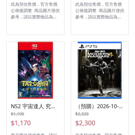
此為預估售價，官方售價
此為預估售價，官方售價
公佈後調整 商品圖片僅供
公佈後調整 商品圖片僅供
參考，請以實際物品為主
參考，請以實際物品為主
發售日期：2026-09-25
發售日期：2026-10-01
商品類型：軟體 支援平
商品類型：軟體 支援平
台：PlayStation 5 遊戲
台：Nintendo Switch 2
類型：動作 遊玩人數：
遊戲類型：策略模擬 遊玩
1 人 作品分級：限制級
人數： 1 人 作品分級：
製作廠商：CAPCOM 發
輔 12 級 製作廠商：
行廠商：CAPCOM
Sting 發行廠商：Sting
代理廠商：傑士登
NS2 宇宙達人 究極 日版中文版
（預購）2026-10-23 PS5 決勝時刻 現代戰爭Ⅳ 中文版
$1,190
$2,320
$1,170
$2,300