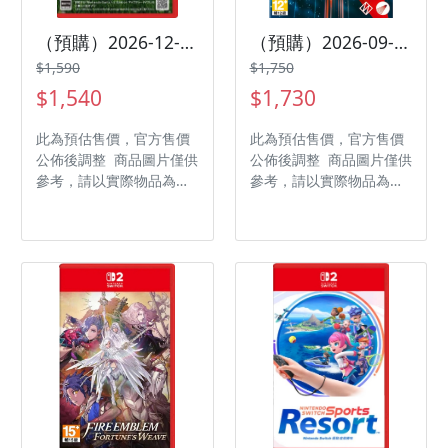
（預購）2026-12-03 NS2 異度神劍 3 Nintendo Switch 2 Edition 中文版
（預購）2026-09-03 NS2 軌道雙子星 Orbitals 中文版
$1,590
$1,750
$1,540
$1,730
此為預估售價，官方售價
此為預估售價，官方售價
公佈後調整 商品圖片僅供
公佈後調整 商品圖片僅供
參考，請以實際物品為主
參考，請以實際物品為主
發售日期：2026-12-03
發售日期：2026-09-03
商品類型：軟體 支援平
商品類型：軟體 支援平
台：Nintendo Switch 2
台：Nintendo Switch 2
遊戲類型：角色扮演 遊玩
遊戲類型：動作冒險 遊玩
人數： 1 人 作品分級：
人數： 1-2 人 作品分
輔 15 級 製作廠商：
級：輔 12 級 製作廠商：
Monolith Soft 發行廠
Shapefarm 發行廠商：
商：Nintendo
Kepler Interactive