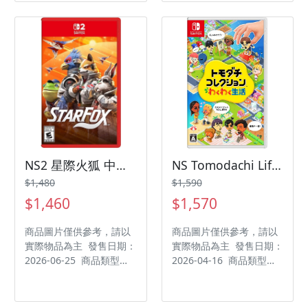
型：運動 作品分級：普遍
型：策略模擬 遊玩人數：
級 製作廠商：SEGA
1 人 作品分級：普遍級
Games 發行廠商：SEGA
製作廠商：Kairosoft 發
Games
行廠商：Kairosoft
NS2 星際火狐 中文版
NS Tomodachi Life 朋友收集 夢想生活 中文版
$1,480
$1,590
$1,460
$1,570
商品圖片僅供參考，請以
商品圖片僅供參考，請以
實際物品為主 發售日期：
實際物品為主 發售日期：
2026-06-25 商品類型：
2026-04-16 商品類型：
軟體 支援平台：
軟體 支援平台：
Nintendo Switch 2 遊戲
Nintendo Switch 遊戲類
類型：射擊 遊玩人數： 1
型：冒險 作品分級：普遍