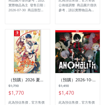
商品圖片僅供參考，請以
此為預估售價，官方售價
實際物品為主 發售日期：
公佈後調整 商品圖片僅供
2026-07-30 商品類型：
參考，請以實際物品為主
軟體 支援平台：
發售日期：2026-10-23
Nintendo Switch 2 遊戲
商品類型：軟體 支援平
類型：射擊 遊玩人數： 1
台：PlayStation 5 遊戲
人 作品分級：保護級 製
類型：射擊 遊玩人數： 1
作廠商：Tatsujin 發行廠
人 作品分級：限制級 製
商：THQ Nordic Japan
作廠商：Infinity Ward
株式会社 / Clear River
發行廠商：Activision 代
Games AB 代理廠商：傑
理廠商：傑士登
士登
（預購）2026 夏季預定 NS 燃燒吧！乙女道士 ～華遊戀語～ 中文版
（預購）2026-10-29 NS2 異界揭蹤 ANOMALITH 中文版
$1,790
$1,490
$1,770
$1,470
此為預估售價，官方售價
此為預估售價，官方售價