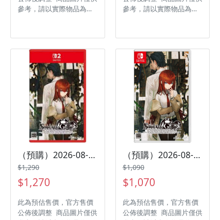
參考，請以實際物品為主
參考，請以實際物品為主
發售日期：2026-10-29
發售日期：2026-08-20
商品類型：軟體 支援平
商品類型：軟體 支援平
台：PlayStation 5 遊戲
台：PlayStation 5 遊戲
類型：動作冒險 遊玩人
類型：冒險 遊玩人數： 1
數： 1 人 作品分級：輔
人 作品分級：輔 15 級
15 級 製作廠商：FURYU
製作廠商：MAGES. 發行
發行廠商：雲豹娛樂 代理
廠商：MAGES. / Spike
廠商：雲豹娛樂
Chunsoft Co., Ltd. 代理
廠商：傑士登
（預購）2026-08-20 NS2 命運石之門 RE:BOOT 中文版
（預購）2026-08-20 NS 命運石之門 RE:BOOT 中文版
$1,290
$1,090
$1,270
$1,070
此為預估售價，官方售價
此為預估售價，官方售價
公佈後調整 商品圖片僅供
公佈後調整 商品圖片僅供