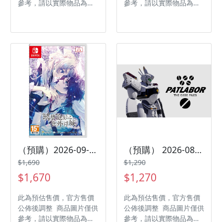
參考，請以實際物品為主
參考，請以實際物品為主
發售日期：2026-08-20
發售日期：2026-08-20
商品類型：軟體 支援平
商品類型：軟體 支援平
台：Nintendo Switch 2
台：Nintendo Switch 遊
遊戲類型：冒險 遊玩人
戲類型：冒險 遊玩人數：
數： 1 人 作品分級：輔
1 人 作品分級：輔 15 級
15 級 製作廠商：
製作廠商：MAGES. 發行
MAGES. 發行廠商：
廠商：MAGES. / Spike
MAGES. / Spike
Chunsoft Co., Ltd. 代理
Chunsoft Co., Ltd. 代理
廠商：傑士登
廠商：傑士登
（預購）2026-09-17 NS 璃夢泡影之世外浮城 -trail 命運羈絆 中文版
（預購） 2026-08-31 PS5 機動警察 案件檔案 中文版
$1,690
$1,290
$1,670
$1,270
此為預估售價，官方售價
此為預估售價，官方售價
公佈後調整 商品圖片僅供
公佈後調整 商品圖片僅供
參考，請以實際物品為主
參考，請以實際物品為主