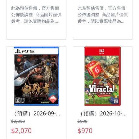
此為預估售價，官方售價
此為預估售價，官方售價
公佈後調整 商品圖片僅供
公佈後調整 商品圖片僅供
參考，請以實際物品為主
參考，請以實際物品為主
發售日期：2026-09-24
發售日期：2026-10-29
商品類型：軟體 支援平
商品類型：軟體 支援平
台：PlayStation 5 遊戲
台：PlayStation 5 遊戲
類型：冒險 遊玩人數： 1
類型：冒險 遊玩人數：
人 製作廠商：Screen
1 人 製作廠商：S-Game
Burn 發行廠商：
發行廠商：Cruel Man
KONAMI
Studio
（預購）2026-09-25 PS5 鬼武者 Way of the Sword 中文版
（預購）2026-10-01 NS2 維拉克塔爾 Viractal 日版中文版
$2,090
$990
$2,070
$970