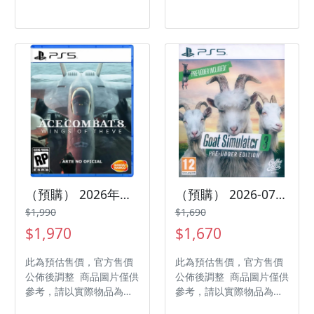
發售日期：2026-08-27
發售日期：2026-08-27
商品類型：軟體 支援平
商品類型：軟體 支援平
台：Nintendo Switch 遊
台：PlayStation 5 遊戲
戲類型：運動 遊玩人數：
類型：運動 遊玩人數： 1
1 人 作品分級：普遍級
人 作品分級：普遍級 製
製作廠商：TAMSOFT
作廠商：TAMSOFT
CORPORATION 發行廠
CORPORATION 發行廠
商：BANDAI NAMCO
商：BANDAI NAMCO
Entertainment Inc 代理
Entertainment Inc 代理
廠商：展碁國際
廠商：展碁國際
（預購） 2026年預定 PS5 空戰奇兵8 希孚之翼 中文版
（預購） 2026-07-06 PS5 山羊模擬器 3 Goat Simulator 3 中文版
$1,990
$1,690
$1,970
$1,670
此為預估售價，官方售價
此為預估售價，官方售價
公佈後調整 商品圖片僅供
公佈後調整 商品圖片僅供
參考，請以實際物品為主
參考，請以實際物品為主
發售日期：2026 預定 商
發售日期：2026-07-06