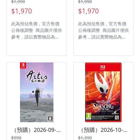
$1,990
$1,990
$1,970
$1,970
此為預估售價，官方售價
此為預估售價，官方售價
公佈後調整 商品圖片僅供
公佈後調整 商品圖片僅供
參考，請以實際物品為主
參考，請以實際物品為主
發售日期：2027-02-24
發售日期：2026-09-25
商品類型：軟體 支援平
商品類型：軟體 支援平
台：PlayStation 5 遊戲
台：Nintendo Switch 2
類型：角色扮演 遊玩人
遊戲類型：動作 遊玩人
數： 1 人 作品分級：限
數：1 人 作品分級：限制
制級 製作廠商：
級 製作廠商：CAPCOM
Lionhead Studios 發行
發行廠商：CAPCOM
廠商：Microsoft 代理廠
商：傑仕登
（預購）2026-09-17 NS 愛氏物語 Artis Impact 中文版
（預購）2026-10-16 NS2 空洞騎士：絲之歌 中文版
$990
$1,390