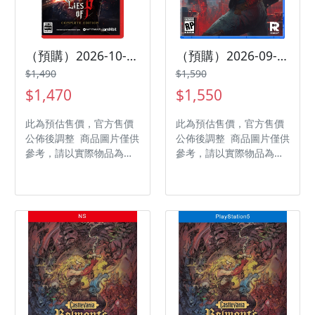
（預購）2026-10-01 NS2 P 的謊言 完整版 Complete Edition 中文版
（預購）2026-09-24 PS5 控制：共振 Control Resonant 中文版
$1,490
$1,590
$1,470
$1,550
此為預估售價，官方售價
此為預估售價，官方售價
公佈後調整 商品圖片僅供
公佈後調整 商品圖片僅供
參考，請以實際物品為主
參考，請以實際物品為主
發售日期：2026-10-01
發售日期：2026-09-24
商品類型：軟體 支援平
商品類型：軟體 支援平
台：Nintendo Switch 2
台：PlayStation 5 遊戲
遊戲類型：動作 遊玩人
類型：動作冒險 遊玩人
數： 1 人 作品分級：限
數： 1 人 作品分級：輔
制級 製作廠商：NEOWIZ
15 級 製作廠商：
發行廠商：NEOWIZ
Remedy Entertainment
發行廠商：Remedy
Entertainment