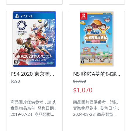
類型：其他 遊玩人數： 1
類型：其他 遊玩人數： 1
人 作品分級：保護級 製
人 作品分級：保護級 製
作廠商：Behavior
作廠商：Behavior
Interactive 發行廠商：
Interactive 發行廠商：
Ubisoft 代理廠商：誠翼
Ubisoft 代理廠商：誠翼
PS4 2020 東京奧運 The Official Video Game 純日版
NS 哆啦A夢的銅鑼燒店物語 日版中文版
$590
$1,190
$1,070
商品圖片僅供參考，請以
商品圖片僅供參考，請以
實際物品為主 發售日期：
實際物品為主 發售日期：
2019-07-24 商品類型：
2024-08-28 商品類型：
軟體 支援平台：
軟體 支援平台：
Playstation 4 遊戲類
Nintendo Switch 遊戲類