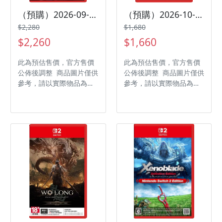
（預購）2026-09-17 NS2 聖火降魔錄 FIRE EMBLEM 萬縷千絲 中文版
（預購）2026-10-22 NS2 Nintendo Switch 運動 度假勝地 中文版
$2,280
$1,680
$2,260
$1,660
此為預估售價，官方售價
此為預估售價，官方售價
公佈後調整 商品圖片僅供
公佈後調整 商品圖片僅供
參考，請以實際物品為主
參考，請以實際物品為主
發售日期：2026-09-17
發售日期：2026-10-22
商品類型：軟體 支援平
商品類型：軟體 支援平
台：Nintendo Switch 2
台：Nintendo Switch 2
遊戲類型：策略模擬 遊玩
遊戲類型：運動 遊玩人
人數： 1 人 作品分級：
數： 1-4 人 作品分級：
輔 15 級 製作廠商：任天
普遍級 製作廠商：
堂 發行廠商：任天堂
Nintendo 發行廠商：
Nintendo