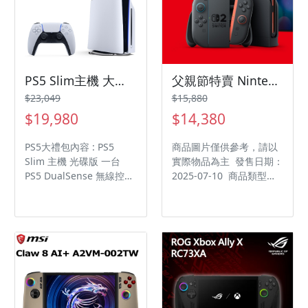
PS5 Slim主機 大禮包
父親節特賣 Nintendo Switch 2 主機（NS2）
$23,049
$15,880
$19,980
$14,380
PS5大禮包內容 : PS5
商品圖片僅供參考，請以
Slim 主機 光碟版 一台
實際物品為主 發售日期：
PS5 DualSense 無線控制
2025-07-10 商品類型：
器 一隻 PS5 魔物獵人荒野
主機 支援平台：
一片 PS5 Slim 主機直立
Nintendo Switch
架 一支 無線控制器矽膠保
護套 一個 無線控制器類比
搖桿保護套 一組