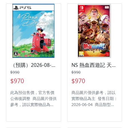
人 作品分級：保護級 製
級
作廠商：任天堂 發行廠
商：任天堂 代理廠商：傑
士登
（預購）2026-08-27 PS5 披薩派送員 A Pizza Delivery 中文版
NS 熱血西遊記 天竺奇譚 中文版
$990
$990
$970
$970
此為預估售價，官方售價
商品圖片僅供參考，請以
公佈後調整 商品圖片僅供
實際物品為主 發售日期：
參考，請以實際物品為主
2026-06-04 商品類型：
發售日期：2026-08-27
軟體 支援平台：
商品類型：軟體 支援平
Nintendo Switch 遊戲類
台：PlayStation 5 遊戲
型：動作 遊玩人數： 1