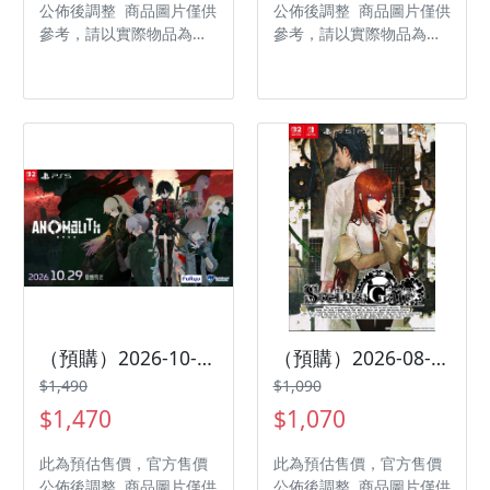
公佈後調整 商品圖片僅供
公佈後調整 商品圖片僅供
參考，請以實際物品為主
參考，請以實際物品為主
發售日期：2026 夏季預定
發售日期：2026-10-29
商品類型：軟體 支援平
商品類型：軟體 支援平
台：Nintendo Switch 遊
台：Nintendo Switch 2
戲類型：冒險 遊玩人數：
遊戲類型：動作冒險 遊玩
1 人 作品分級：輔 15 級
人數： 1 人 作品分級：
製作廠商：
輔 15 級 製作廠商：
FACTORY/DESIGN
FURYU 發行廠商：雲豹
FACTORY 發行廠商：
娛樂 代理廠商：雲豹娛樂
FACTORY/DESIGN
FACTORY 代理廠商：傑
士登
（預購）2026-10-29 PS5 異界揭蹤 ANOMALITH 中文版
（預購）2026-08-20 PS5 命運石之門 RE:BOOT 中文版
$1,490
$1,090
$1,470
$1,070
此為預估售價，官方售價
此為預估售價，官方售價
公佈後調整 商品圖片僅供
公佈後調整 商品圖片僅供