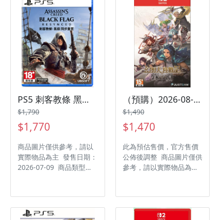
人 作品分級：輔 15 級
數： 1 人 作品分級：輔
製作廠商：FURYU 發行
15 級 製作廠商：FURYU
廠商：雲豹娛樂
發行廠商：雲豹娛樂
PS5 刺客教條 黑旗 同步重置 中文版
（預購）2026-08-27 NS2 幻想大陸戰記 中文版
$1,790
$1,490
$1,770
$1,470
商品圖片僅供參考，請以
此為預估售價，官方售價
實際物品為主 發售日期：
公佈後調整 商品圖片僅供
2026-07-09 商品類型：
參考，請以實際物品為主
軟體 支援平台：
發售日期：2026-08-27
PlayStation 5 遊戲類
商品類型：軟體 支援平
型：冒險 遊玩人數： 1
台：Nintendo Switch 2
人 作品分級：限制級 製
遊戲類型：模擬策略 遊玩
作廠商：Ubisoft 發行廠
人數： 1 人 作品分級：