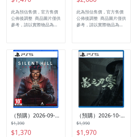
此為預估售價，官方售價
此為預估售價，官方售價
公佈後調整 商品圖片僅供
公佈後調整 商品圖片僅供
參考，請以實際物品為主
參考，請以實際物品為主
發售日期：2026-10-01
發售日期：2026-09-15
商品類型：軟體 支援平
商品類型：軟體 支援平
台：Nintendo Switch 2
台：PlayStation 5 遊戲
遊戲類型：動作冒險 遊玩
類型：動作 遊玩人數： 1
人數： 1-4 人 作品分
人 作品分級：限制級 製
級：輔 12 級 製作廠商：
作廠商：Insomniac
Ubisoft 發行廠商：
Games 發行廠商：Sony
Ubisoft
Interactive
Entertainment
（預購）2026-09-24 PS5 沉默之丘：Townfall 中文版
（預購）2026-10-29 PS5 影之刃 零 中文版
$1,390
$1,990
$1,370
$1,970