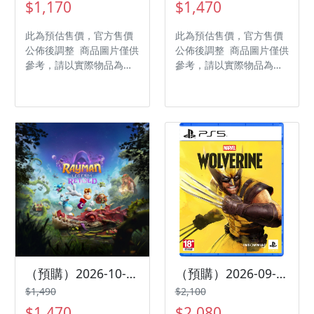
$1,170
$1,470
此為預估售價，官方售價
此為預估售價，官方售價
公佈後調整 商品圖片僅供
公佈後調整 商品圖片僅供
參考，請以實際物品為主
參考，請以實際物品為主
發售日期：2026-10-16
發售日期：2026-10-01
商品類型：軟體 支援平
商品類型：軟體 支援平
台：PlayStation 5 遊戲
台：PlayStation 5 遊戲
類型：動作 遊玩人數： 1
類型：動作冒險 遊玩人
人 作品分級：輔 12 級
數： 1-4 人 作品分級：
製作廠商：Team Cherry
輔 12 級 製作廠商：
發行廠商：Team Cherry
Ubisoft 發行廠商：
Ubisoft
（預購）2026-10-01 NS2 雷射超人：傳奇重述 中文版
（預購）2026-09-15 PS5 漫威金鋼狼 中文版
$1,490
$2,100
$1,470
$2,080