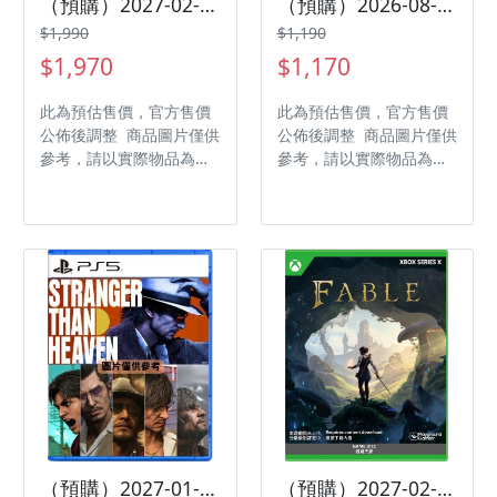
（預購）2027-02-18 PS5 女神異聞錄４ Revival 中文版
（預購）2026-08-28 NS2 惡魔獵人 5 終極版 中文版
$1,990
$1,190
$1,970
$1,170
此為預估售價，官方售價
此為預估售價，官方售價
公佈後調整 商品圖片僅供
公佈後調整 商品圖片僅供
參考，請以實際物品為主
參考，請以實際物品為主
發售日期：2027-02-18
發售日期：2026-08-28
商品類型：軟體 支援平
商品類型：軟體 支援平
台：PlayStation 5 遊戲
台：Nintendo Switch 2
類型：角色扮演 遊玩人
遊戲類型：動作 遊玩人
數： 1 人 作品分級：輔
數： 1 人 作品分級：限
15 級 製作廠商：ATLUS
制級 製作廠商：
發行廠商：SEGA
CAPCOM 發行廠商：
CAPCOM 代理廠商：傑
仕登
（預購）2027-01-15 PS5 異於天堂 Stranger Than Heaven 中文版
（預購）2027-02-24 XBX Fable 神鬼寓言 中文版