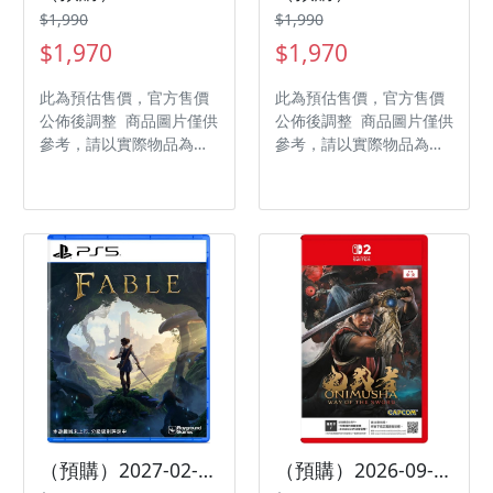
$1,990
$1,990
$1,970
$1,970
此為預估售價，官方售價
此為預估售價，官方售價
公佈後調整 商品圖片僅供
公佈後調整 商品圖片僅供
參考，請以實際物品為主
參考，請以實際物品為主
發售日期：2027-01-15
發售日期：2027-02-24
商品類型：軟體 支援平
商品類型：軟體 支援平
台：PlayStation 5 遊戲
台：Xbox Series X 遊戲
類型：角色扮演 遊玩人
類型：角色扮演 遊玩人
數： 1 人 作品分級：限
數： 1 人 作品分級：限
制級 製作廠商：人中之龍
制級 製作廠商：
工作室 發行廠商：世雅股
Lionhead Studios 發行
份有限公司
廠商：Microsoft 代理廠
商：傑仕登
（預購）2027-02-24 PS5 Fable 神鬼寓言 中文版
（預購）2026-09-25 NS2 鬼武者 Way of the Sword 中文版