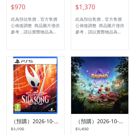
$970
$1,370
此為預估售價，官方售價
此為預估售價，官方售價
公佈後調整 商品圖片僅供
公佈後調整 商品圖片僅供
參考，請以實際物品為主
參考，請以實際物品為主
發售日期：2026-09-17
發售日期：2026-10-16
商品類型：軟體 支援平
商品類型：軟體 支援平
台：Nintendo Switch 遊
台：Nintendo Switch 2
戲類型：角色扮演 遊玩人
遊戲類型：動作 遊玩人
數： 1 人 作品分級：輔
數： 1 人 作品分級：輔
12 級 製作廠商：Mas 發
12 級 製作廠商：Team
行廠商：Feuxon 代理廠
Cherry 發行廠商：Team
商：傑士登
Cherry
（預購）2026-10-16 PS5 空洞騎士：絲之歌 中文版
（預購）2026-10-01 PS5 雷射超人：傳奇重述 中文版
$1,190
$1,490