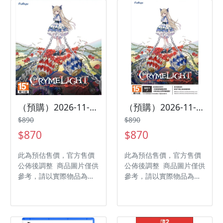
類型：冒險 遊玩人數： 1
人 作品分級：輔 12 級
人 作品分級：輔 12 級
製作廠商：ARC SYSTEM
製作廠商：Eric Osuna
WORKS ASIA 發行廠
發行廠商：Dolores
商：ARC SYSTEM
Entertainment 代理廠
WORKS ASIA 代理廠
商：誠翼
商：傑士登
（預購）2026-11-15 PS5 慟哭幽光 CRYMELIGHT 中文版
（預購）2026-11-15 NS2 慟哭幽光 CRYMELIGHT 中文版
$890
$890
$870
$870
此為預估售價，官方售價
此為預估售價，官方售價
公佈後調整 商品圖片僅供
公佈後調整 商品圖片僅供
參考，請以實際物品為主
參考，請以實際物品為主
發售日期：2026-11-15
發售日期：2026-11-15
商品類型：軟體 支援平
商品類型：軟體 支援平
台：PlayStation 5 遊戲
台：Nintendo Switch 2
類型：動作 遊玩人數： 1
遊戲類型：動作 遊玩人