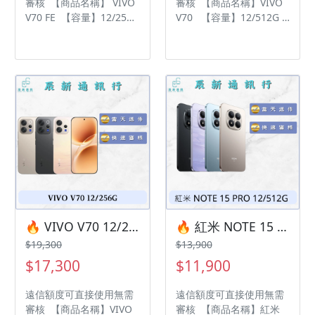
審核 【商品名稱】 VIVO
審核 【商品名稱】VIVO
V70 FE 【容量】12/256G
V70 【容量】12/512G
‼️ 購買手機注意事項 ‼️ •
‼️ 購買手機注意事項 ‼️ •
有任何問題都歡迎洽群官
有任何問題都歡迎洽群官
方LINE：@kjg6280d • 七
方LINE：@kjg6280d • 七
日鑑賞期內，如商品有問
日鑑賞期內，如商品有問
題，請盡速向我們告知並
題，請盡速向我們告知並
且協助處理 • 全新品為原
且協助處理 • 全新品為原
廠保固一年，中古機店家
廠保固一年，中古機店家
保固15天 • 店家擁有隨時
保固15天 • 店家擁有隨時
修改、變更、暫停活動之
修改、變更、暫停活動之
權利 下單前請先私訊和加
權利 下單前請先私訊和加
LINE來幫您安排快速審核
LINE來幫您安排快速審核
及回報審核進度 LINE
及回報審核進度 LINE
ID:@kjg6280d 大呼小叫
ID:@kjg6280d 大呼小叫
辰通訊行 雲林縣虎尾鎮林
辰通訊行 雲林縣虎尾鎮林
🔥 VIVO V70 12/256G 有額度快速過件 🎯 想換新機？現在就是最佳時機！現貨當天審件當天過件即可以馬上寄出
🔥 紅米 NOTE 15 PRO 12/512G 有額度快速過件 🎯 想換新機？現在就是最佳時機！現貨當天審件當天過件即可以馬上寄出
森路二段200號 電話:05-
森路二段200號 電話:05-
$19,300
$13,900
6339809 在地經營12年店
6339809 在地經營12年店
$17,300
$11,900
家 GOOGLE 評價5顆星
家 GOOGLE 評價5顆星
遠信額度可直接使用無需
遠信額度可直接使用無需
審核 【商品名稱】VIVO
審核 【商品名稱】紅米