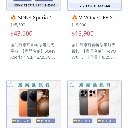
您安排快速審核及回報審
LINE來幫您安排快速審核
核進度 LINE
及回報審核進度 LINE
ID:@kjg6280d 大呼小叫
ID:@kjg6280d 大呼小叫
🔥 SONY Xperia 1 VIII 12/256G 有額度快速過件 🎯 想換新機？現在就是最佳時機！現貨當天審件當天過件即可以馬上寄出
🔥 VIVO V70 FE 8/256G 有額度快速過件 🎯 想換新機？現在就是最佳時機！現貨當天審件當天過件即可以馬上寄出
辰通訊行 雲林縣虎尾鎮林
辰通訊行 雲林縣虎尾鎮林
$45,500
$15,900
森路二段200號 電話:05-
森路二段200號 電話:05-
$43,500
$13,900
6339809 在地經營12年店
6339809 在地經營12年店
家 GOOGLE 評價5顆星
家 GOOGLE 評價5顆星
遠信額度可直接使用無需
遠信額度可直接使用無需
審核 【商品名稱】SONY
審核 【商品名稱】 VIVO
Xperia 1 VIII 12/256G
V70 FE 【容量】8/256G
【容量】 12/256G ‼️ 購買
‼️ 購買手機注意事項 ‼️ •
手機注意事項 ‼️ • 有任何
有任何問題都歡迎洽群官
問題都歡迎洽群官方
方LINE：@kjg6280d • 七
LINE：@kjg6280d • 七日
日鑑賞期內，如商品有問
鑑賞期內，如商品有問
題，請盡速向我們告知並
題，請盡速向我們告知並
且協助處理 • 全新品為原
且協助處理 • 全新品為原
廠保固一年，中古機店家
廠保固一年，中古機店家
保固15天 • 店家擁有隨時
保固15天 • 店家擁有隨時
修改、變更、暫停活動之
修改、變更、暫停活動之
權利 下單前請先私訊和加
權利 下單前請先私訊和加
LINE來幫您安排快速審核