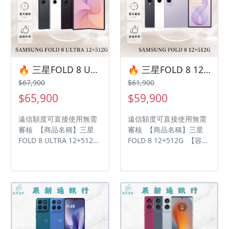
年 • 店家擁有隨時修改、
年 • 店家擁有隨時修改、
變更、暫停活動之權利 下
變更、暫停活動之權利 下
單前請先私訊和加LINE來
單前請先私訊和加LINE來
幫您安排快速審核及回報
幫您安排快速審核及回報
審核進度 LINE
審核進度 LINE
ID:@kjg6280d 大呼小叫
ID:@kjg6280d 大呼小叫
辰通訊行 雲林縣虎尾鎮林
辰通訊行 雲林縣虎尾鎮林
🔥 三星FOLD 8 ULTRA 12+512G 容量升級優惠(256g容量升級512g) 有額度快速過件 🎯 想換新機？現在就是最佳時機！現貨當天審件當天過件即可以馬上寄出
🔥 三星FOLD 8 12+512G 容量升級優惠(256g容量升級512g) 有額度快速過件 🎯 想換新機？現在就是最佳時機！現貨當天審件當天過件即可以馬上寄出
森路二段200號 電話:05-
森路二段200號 電話:05-
$67,900
$61,900
6339809 在地經營12年店
6339809 在地經營12年店
$65,900
$59,900
家 GOOGLE 評價5顆星
家 GOOGLE 評價5顆星
遠信額度可直接使用無需
遠信額度可直接使用無需
審核 【商品名稱】三星
審核 【商品名稱】三星
FOLD 8 ULTRA 12+512G
FOLD 8 12+512G 【容
【容量】512G ‼️ 購買手
量】512G ‼️ 購買手機注
機注意事項 ‼️ • 有任何問
意事項 ‼️ • 有任何問題都
題都歡迎洽群官方LINE：
歡迎洽群官方LINE：
@kjg6280d • 七日鑑賞期
@kjg6280d • 七日鑑賞期
內，如商品有問題，請盡
內，如商品有問題，請盡
速向我們告知並且協助處
速向我們告知並且協助處
理 • 全新品為原廠保固一
理 • 全新品為原廠保固一
年 • 店家擁有隨時修改、
年 • 店家擁有隨時修改、