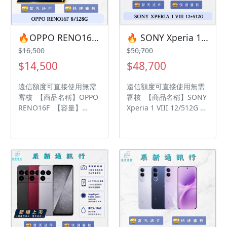
前請先私訊和加LINE來幫
前請先私訊和加LINE來幫
您安排快速審核及回報審
您安排快速審核及回報審
核進度 LINE
核進度 LINE
ID:@kjg6280d 大呼小叫
ID:@kjg6280d 大呼小叫
🔥OPPO RENO16F 8/128G 有額度快速過件 🎯 想換新機？現在就是最佳時機！現貨當天審件當天過件即可以馬上寄出
🔥 SONY Xperia 1 VIII 12/512G 有額度快速過件 🎯 想換新機？現在就是最佳時機！現貨當天審件當天過件即可以馬上寄出
辰通訊行 雲林縣虎尾鎮林
辰通訊行 雲林縣虎尾鎮林
$16,500
$50,700
森路二段200號 電話:05-
森路二段200號 電話:05-
$14,500
$48,700
6339809 在地經營12年店
6339809 在地經營12年店
家 GOOGLE 評價5顆星
家 GOOGLE 評價5顆星
遠信額度可直接使用無需
遠信額度可直接使用無需
審核 【商品名稱】OPPO
審核 【商品名稱】SONY
RENO16F 【容量】
Xperia 1 VIII 12/512G
8/128G ‼️ 購買手機注意
【容量】 12/512G ‼️ 購買
事項 ‼️ • 有任何問題都歡
手機注意事項 ‼️ • 有任何
迎洽群官方LINE：
問題都歡迎洽群官方
@kjg6280d • 七日鑑賞期
LINE：@kjg6280d • 七日
內，如商品有問題，請盡
鑑賞期內，如商品有問
速向我們告知並且協助處
題，請盡速向我們告知並
理 • 全新品為原廠保固一
且協助處理 • 全新品為原
年，中古機店家保固15天
廠保固一年，中古機店家
• 店家擁有隨時修改、變
保固15天 • 店家擁有隨時
更、暫停活動之權利 下單
修改、變更、暫停活動之
前請先私訊和加LINE來幫
權利 下單前請先私訊和加