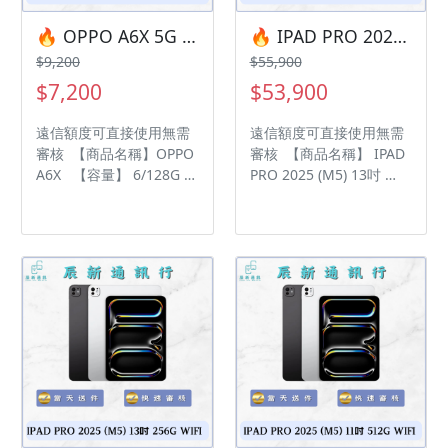
🔥 OPPO A6X 5G 6/128G 有額度快速過件 🎯 想換新機？現在就是最佳時機！現貨當天審件當天過件即可以馬上寄出
🔥 IPAD PRO 2025 (M5) 13吋 512G WIFI 🎯 想換新機？現在就是最佳時機！現貨當天審件當天過件即可以馬上寄出
$9,200
$55,900
$7,200
$53,900
遠信額度可直接使用無需
遠信額度可直接使用無需
審核 【商品名稱】OPPO
審核 【商品名稱】 IPAD
A6X 【容量】 6/128G ‼️
PRO 2025 (M5) 13吋
購買手機注意事項 ‼️ • 有
【容量】512GB ‼️ 購買手
任何問題都歡迎洽群官方
機注意事項 ‼️ • 有任何問
LINE：@kjg6280d • 七日
題都歡迎洽群官方LINE：
鑑賞期內，如商品有問
@kjg6280d • 七日鑑賞期
題，請盡速向我們告知並
內，如商品有問題，請盡
且協助處理 • 全新品為原
速向我們告知並且協助處
廠保固一年，中古機店家
理 • 全新品為原廠保固一
保固15天 • 店家擁有隨時
年，中古機店家保固15天
修改、變更、暫停活動之
• 店家擁有隨時修改、變
權利 下單前請先私訊和加
更、暫停活動之權利 下單
LINE來幫您安排快速審核
前請先私訊和加LINE來幫
及回報審核進度 LINE
您安排快速審核及回報審
ID:@kjg6280d 大呼小叫
核進度 LINE