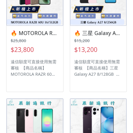
保固15天 • 店家擁有隨時
年，中古機店家保固15天
修改、變更、暫停活動之
• 店家擁有隨時修改、變
權利 下單前請先私訊和加
更、暫停活動之權利 下單
LINE來幫您安排快速審核
前請先私訊和加LINE來幫
及回報審核進度 LINE
您安排快速審核及回報審
ID:@kjg6280d 大呼小叫
核進度 LINE
🔥 MOTOROLA RAZR 60 ULTRA 16/512GB 有額度快速過件 🎯 想換新機？現在就是最佳時機！現貨當天審件當天過件即可以馬上寄出
🔥 三星 Galaxy A27 8/256GB 有額度快速過件 🎯 想換新機？現在就是最佳時機！現貨當天審件當天過件即可以馬上寄出
辰通訊行 雲林縣虎尾鎮林
ID:@kjg6280d 大呼小叫
$25,800
$15,200
森路二段200號 電話:05-
辰通訊行 雲林縣虎尾鎮林
$23,800
$13,200
6339809 在地經營12年店
森路二段200號 電話:05-
家 GOOGLE 評價5顆星
6339809 在地經營12年店
遠信額度可直接使用無需
遠信額度可直接使用無需
家 GOOGLE 評價5顆星
審核 【商品名稱】
審核 【商品名稱】三星
MOTOROLA RAZR 60
Galaxy A27 8/128GB
ULTRA 16/512GB 【容
【容量】256G ‼️ 購買手
量】512G ‼️ 購買手機注
機注意事項 ‼️ • 有任何問
意事項 ‼️ • 有任何問題都
題都歡迎洽群官方LINE：
歡迎洽群官方LINE：
@kjg6280d • 七日鑑賞期
@kjg6280d • 七日鑑賞期
內，如商品有問題，請盡
內，如商品有問題，請盡
速向我們告知並且協助處
速向我們告知並且協助處
理 • 全新品為原廠保固一
理 • 全新品為原廠保固一
年，中古機店家保固15天
年，中古機店家保固15天
• 店家擁有隨時修改、變