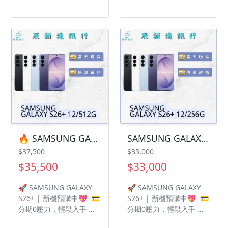
付清？ 遠信分期，讓你邊
付清？ 遠信分期，讓你邊
用新機邊付款， 月付超輕
用新機邊付款， 月付超輕
鬆！ 【商品名稱】
鬆！ 【商品名稱】
SAMSUNG GALAXY S26
SAMSUNG GALAXY S26
ULTRA 【容量】
ULTRA 【容量】
12/512G ‼️ 購買手機注意
12/256G ‼️ 購買手機注意
事項 ‼️ • 有任何問題都歡
事項 ‼️ • 有任何問題都歡
迎洽群官方LINE：
迎洽群官方LINE：
@kjg6280d • 七日鑑賞期
@kjg6280d • 七日鑑賞期
內，如商品有問題，請盡
內，如商品有問題，請盡
速向我們告知並且協助處
速向我們告知並且協助處
理 • 全新品為原廠保固一
理 • 全新品為原廠保固一
年，中古機店家保固15天
年，中古機店家保固15天
🔥 SAMSUNG GALAXY S26+ 12/512G 有額度快速過件 🎯 想換新機？現在就是最佳時機！現貨當天審件當天過件即可以馬上寄出
SAMSUNG GALAXY S26+ 12/256G 有額度快速過件 🎯 想換新機？現在就是最佳時機！現貨當天審件當天過件即可以馬上寄出
• 店家擁有隨時修改、變
• 店家擁有隨時修改、變
$37,500
$35,000
更、暫停活動之權利 下單
更、暫停活動之權利 下單
$35,500
$33,000
前請先私訊和加LINE來幫
前請先私訊和加LINE來幫
您安排快速審核及回報審
您安排快速審核及回報審
🚀 SAMSUNG GALAXY
🚀 SAMSUNG GALAXY
核進度 LINE
核進度 LINE
S26+ | 新機預購中💖 💳
S26+ | 新機預購中💖 💳
ID:@kjg6280d 大呼小叫
ID:@kjg6280d 大呼小叫
分期0壓力，輕鬆入手 想
分期0壓力，輕鬆入手 想
辰通訊行 雲林縣虎尾鎮林
辰通訊行 雲林縣虎尾鎮林
換新機但不想一次付清？
換新機但不想一次付清？
森路二段200號 電話:05-
森路二段200號 電話:05-