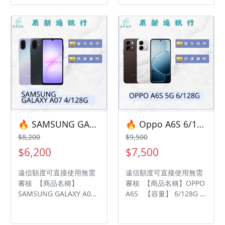
邊付款， 月付超輕鬆！
邊付款， 月付超輕鬆！
【商品名稱】SAMSUNG
【商品名稱】SAMSUNG
GALAXY S26 【容量】
GALAXY S26 【容量】
12/512G ‼️ 購買手機注意
12/256G ‼️ 購買手機注意
事項 ‼️ • 有任何問題都歡
事項 ‼️ • 有任何問題都歡
迎洽群官方LINE：
迎洽群官方LINE：
@kjg6280d • 七日鑑賞期
@kjg6280d • 七日鑑賞期
內，如商品有問題，請盡
內，如商品有問題，請盡
速向我們告知並且協助處
速向我們告知並且協助處
理 • 全新品為原廠保固一
理 • 全新品為原廠保固一
年，中古機店家保固15天
年，中古機店家保固15天
• 店家擁有隨時修改、變
• 店家擁有隨時修改、變
🔥 SAMSUNG GALAXY A07 4/128G 有額度快速過件 🎯 想換新機？現在就是最佳時機！現貨當天審件當天過件即可以馬上寄出
🔥 Oppo A6S 6/128G 有額度快速過件 🎯 想換新機？現在就是最佳時機！現貨當天審件當天過件即可以馬上寄出
更、暫停活動之權利 下單
更、暫停活動之權利 下單
$8,200
$9,500
前請先私訊和加LINE來幫
前請先私訊和加LINE來幫
$6,200
$7,500
您安排快速審核及回報審
您安排快速審核及回報審
核進度 LINE
核進度 LINE
遠信額度可直接使用無需
遠信額度可直接使用無需
ID:@kjg6280d 大呼小叫
ID:@kjg6280d 大呼小叫
審核 【商品名稱】
審核 【商品名稱】OPPO
辰通訊行 雲林縣虎尾鎮林
辰通訊行 雲林縣虎尾鎮林
SAMSUNG GALAXY A07
A6S 【容量】 6/128G ‼️
森路二段200號 電話:05-
森路二段200號 電話:05-
【容量】4/128G ‼️ 購買
購買手機注意事項 ‼️ • 有
6339809 在地經營12年店
6339809 在地經營12年店
手機注意事項 ‼️ • 有任何
任何問題都歡迎洽群官方
家 GOOGLE 評價5顆星
家 GOOGLE 評價5顆星