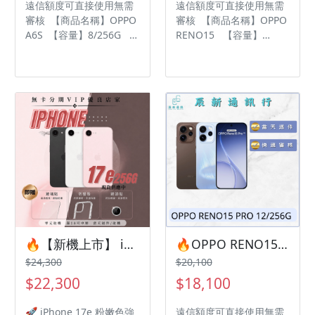
遠信額度可直接使用無需
遠信額度可直接使用無需
審核 【商品名稱】OPPO
審核 【商品名稱】OPPO
A6S 【容量】8/256G ‼️
RENO15 【容量】
購買手機注意事項 ‼️ • 有
12/256G ‼️ 購買手機注意
任何問題都歡迎洽群官方
事項 ‼️ • 有任何問題都歡
LINE：@kjg6280d • 七日
迎洽群官方LINE：
鑑賞期內，如商品有問
@kjg6280d • 七日鑑賞期
題，請盡速向我們告知並
內，如商品有問題，請盡
且協助處理 • 全新品為原
速向我們告知並且協助處
廠保固一年，中古機店家
理 • 全新品為原廠保固一
保固15天 • 店家擁有隨時
年，中古機店家保固15天
修改、變更、暫停活動之
• 店家擁有隨時修改、變
權利 下單前請先私訊和加
更、暫停活動之權利 下單
LINE來幫您安排快速審核
前請先私訊和加LINE來幫
及回報審核進度 LINE
您安排快速審核及回報審
ID:@kjg6280d 大呼小叫
核進度 LINE
辰通訊行 雲林縣虎尾鎮林
ID:@kjg6280d 大呼小叫
🔥【新機上市】 iPhone 17e 256G 粉嫩登場！ 🎯 有額度快速過件 想換新機？現在就是最佳時機！現貨當天審件當天過件即可以馬上寄出
🔥OPPO RENO15 PRO 12/256G 有額度快速過件 🎯 想換新機？現在就是最佳時機！現貨當天審件當天過件即可以馬上寄出
森路二段200號 電話:05-
辰通訊行 雲林縣虎尾鎮林
$24,300
$20,100
6339809 在地經營12年店
森路二段200號 電話:05-
$22,300
$18,100
家 GOOGLE 評價5顆星
6339809 在地經營12年店
家 GOOGLE 評價5顆星
🚀 iPhone 17e 粉嫩色強
遠信額度可直接使用無需