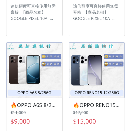
家 GOOGLE 評價5顆星
家 GOOGLE 評價5顆星
遠信額度可直接使用無需
遠信額度可直接使用無需
審核 【商品名稱】
審核 【商品名稱】
GOOGLE PIXEL 10A
GOOGLE PIXEL 10A
【容量】8/256G ‼️ 購買
【容量】8/128G ‼️ 購買
手機注意事項 ‼️ • 有任何
手機注意事項 ‼️ • 有任何
問題都歡迎洽群官方
問題都歡迎洽群官方
LINE：@kjg6280d • 七日
LINE：@kjg6280d • 七日
鑑賞期內，如商品有問
鑑賞期內，如商品有問
題，請盡速向我們告知並
題，請盡速向我們告知並
且協助處理 • 全新品為原
且協助處理 • 全新品為原
廠保固一年，中古機店家
廠保固一年，中古機店家
保固15天 • 店家擁有隨時
保固15天 • 店家擁有隨時
修改、變更、暫停活動之
修改、變更、暫停活動之
權利 下單前請先私訊和加
權利 下單前請先私訊和加
LINE來幫您安排快速審核
LINE來幫您安排快速審核
及回報審核進度 LINE
及回報審核進度 LINE
ID:@kjg6280d 大呼小叫
ID:@kjg6280d 大呼小叫
🔥OPPO A6S 8/256G 有額度快速過件 🎯 想換新機？現在就是最佳時機！現貨當天審件當天過件即可以馬上寄出
🔥OPPO RENO15 12/256G 有額度快速過件 🎯 想換新機？現在就是最佳時機！現貨當天審件當天過件即可以馬上寄出
辰通訊行 雲林縣虎尾鎮林
辰通訊行 雲林縣虎尾鎮林
$11,000
$17,000
森路二段200號 電話:05-
森路二段200號 電話:05-
$9,000
$15,000
6339809 在地經營12年店
6339809 在地經營12年店
家 GOOGLE 評價5顆星
家 GOOGLE 評價5顆星