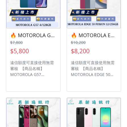
變更、暫停活動之權利 下
變更、暫停活動之權利 下
單前請先私訊和加LINE來
單前請先私訊和加LINE來
幫您安排快速審核及回報
幫您安排快速審核及回報
審核進度 LINE
審核進度 LINE
ID:@kjg6280d 大呼小叫
ID:@kjg6280d 大呼小叫
辰通訊行 雲林縣虎尾鎮林
辰通訊行 雲林縣虎尾鎮林
🔥 MOTOROLA G57 4/128GB 有額度快速過件 🎯 想換新機？現在就是最佳時機！現貨當天審件當天過件即可以馬上寄出
🔥 MOTOROLA EDGE 50 FUSION 12/256GB 有額度快速過件 🎯 想換新機？現在就是最佳時機！現貨當天審件當天過件即可以馬上寄出
森路二段200號 電話:05-
森路二段200號 電話:05-
$7,800
$10,200
6339809 在地經營12年店
6339809 在地經營12年店
$5,800
$8,200
家 GOOGLE 評價5顆星
家 GOOGLE 評價5顆星
遠信額度可直接使用無需
遠信額度可直接使用無需
審核 【商品名稱】
審核 【商品名稱】
MOTOROLA G57
MOTOROLA EDGE 50
4/128GB 【容量】128G
FUSION 12/256GB 【容
‼️ 購買手機注意事項 ‼️ •
量】256G ‼️ 購買手機注
有任何問題都歡迎洽群官
意事項 ‼️ • 有任何問題都
方LINE：@kjg6280d • 七
歡迎洽群官方LINE：
日鑑賞期內，如商品有問
@kjg6280d • 七日鑑賞期
題，請盡速向我們告知並
內，如商品有問題，請盡
且協助處理 • 全新品為原
速向我們告知並且協助處
廠保固一年，中古機店家
理 • 全新品為原廠保固一