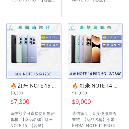
12/256G ‼️ 購買手機注意
8/256G ‼️ 購買手機注意
事項 ‼️ • 有任何問題都歡
事項 ‼️ • 有任何問題都歡
迎洽群官方LINE：
迎洽群官方LINE：
@kjg6280d • 七日鑑賞期
@kjg6280d • 七日鑑賞期
內，如商品有問題，請盡
內，如商品有問題，請盡
速向我們告知並且協助處
速向我們告知並且協助處
理 • 全新品為原廠保固一
理 • 全新品為原廠保固一
年，中古機店家保固15天
年，中古機店家保固15天
• 店家擁有隨時修改、變
• 店家擁有隨時修改、變
更、暫停活動之權利 下單
更、暫停活動之權利 下單
前請先私訊和加LINE來幫
前請先私訊和加LINE來幫
您安排快速審核及回報審
您安排快速審核及回報審
核進度 LINE
核進度 LINE
ID:@kjg6280d 大呼小叫
ID:@kjg6280d 大呼小叫
🔥 紅米 NOTE 15 6/128G 有額度快速過件 🎯 想換新機？現在就是最佳時機！現貨當天審件當天過件即可以馬上寄出
🔥 紅米 NOTE 14 PRO 5G 12/256G 有額度快速過件 🎯 想換新機？現在就是最佳時機！現貨當天審件當天過件即可以馬上寄出
辰通訊行 雲林縣虎尾鎮林
辰通訊行 雲林縣虎尾鎮林
$9,300
$11,000
森路二段200號 電話:05-
森路二段200號 電話:05-
$7,300
$9,000
6339809 在地經營12年店
6339809 在地經營12年店
家 GOOGLE 評價5顆星
家 GOOGLE 評價5顆星
遠信額度可直接使用無需
遠信額度可直接使用無需
審核 【商品名稱】紅米
審核 【商品名稱】小米
NOTE 15 【容量】
REDMI NOTE 14 PRO 5G