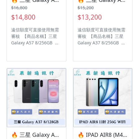
辰通訊行 雲林縣虎尾鎮林
辰通訊行 雲林縣虎尾鎮林
$16,800
$15,200
森路二段200號 電話:05-
森路二段200號 電話:05-
$14,800
$13,200
6339809 在地經營12年店
6339809 在地經營12年店
家 GOOGLE 評價5顆星
家 GOOGLE 評價5顆星
遠信額度可直接使用無需
遠信額度可直接使用無需
審核 【商品名稱】三星
審核 【商品名稱】三星
Galaxy A57 8/256GB
Galaxy A37 8/256GB
【容量】256G ‼️ 購買手
【容量】256G ‼️ 購買手
機注意事項 ‼️ • 有任何問
機注意事項 ‼️ • 有任何問
題都歡迎洽群官方LINE：
題都歡迎洽群官方LINE：
@kjg6280d • 七日鑑賞期
@kjg6280d • 七日鑑賞期
內，如商品有問題，請盡
內，如商品有問題，請盡
速向我們告知並且協助處
速向我們告知並且協助處
理 • 全新品為原廠保固一
理 • 全新品為原廠保固一
年，中古機店家保固15天
年，中古機店家保固15天
• 店家擁有隨時修改、變
• 店家擁有隨時修改、變
更、暫停活動之權利 下單
更、暫停活動之權利 下單
前請先私訊和加LINE來幫
前請先私訊和加LINE來幫
您安排快速審核及回報審
您安排快速審核及回報審
核進度 LINE
核進度 LINE
ID:@kjg6280d 大呼小叫
ID:@kjg6280d 大呼小叫
🔥 三星 Galaxy A37 8/128GB 有額度快速過件 🎯 想換新機？現在就是最佳時機！現貨當天審件當天過件即可以馬上寄出
🔥 IPAD AIR8 (M4) 11吋 256G WIFI 有額度快速過件 🎯 想換新機？現在就是最佳時機！現貨當天審件當天過件即可以馬上寄出