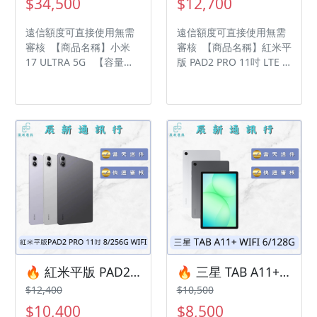
$34,500
$12,700
6339809 在地經營12年店
6339809 在地經營12年店
家 GOOGLE 評價5顆星
家 GOOGLE 評價5顆星
遠信額度可直接使用無需
遠信額度可直接使用無需
審核 【商品名稱】小米
審核 【商品名稱】紅米平
17 ULTRA 5G 【容量】
版 PAD2 PRO 11吋 LTE
16/512G ‼️ 購買手機注意
【容量】8/256G ‼️ 購買
事項 ‼️ • 有任何問題都歡
手機注意事項 ‼️ • 有任何
迎洽群官方LINE：
問題都歡迎洽群官方
@kjg6280d • 七日鑑賞期
LINE：@kjg6280d • 七日
內，如商品有問題，請盡
鑑賞期內，如商品有問
速向我們告知並且協助處
題，請盡速向我們告知並
理 • 全新品為原廠保固一
且協助處理 • 全新品為原
年，中古機店家保固15天
廠保固一年，中古機店家
• 店家擁有隨時修改、變
保固15天 • 店家擁有隨時
更、暫停活動之權利 下單
修改、變更、暫停活動之
前請先私訊和加LINE來幫
權利 下單前請先私訊和加
您安排快速審核及回報審
LINE來幫您安排快速審核
核進度 LINE
及回報審核進度 LINE
ID:@kjg6280d 大呼小叫
ID:@kjg6280d 大呼小叫
🔥 紅米平版 PAD2 PRO 11吋 8/256G WIFI 有額度快速過件 🎯 想換新機？現在就是最佳時機！現貨當天審件當天過件即可以馬上寄出
🔥 三星 TAB A11+ WIFI 6/128G 有額度快速過件 🎯 想換新機？現在就是最佳時機！現貨當天審件當天過件即可以馬上寄出
辰通訊行 雲林縣虎尾鎮林
辰通訊行 雲林縣虎尾鎮林
$12,400
$10,500
森路二段200號 電話:05-
森路二段200號 電話:05-
$10,400
$8,500
6339809 在地經營12年店
6339809 在地經營12年店