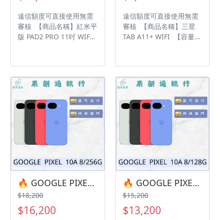
家 GOOGLE 評價5顆星
家 GOOGLE 評價5顆星
遠信額度可直接使用無需
遠信額度可直接使用無需
審核 【商品名稱】紅米平
審核 【商品名稱】三星
版 PAD2 PRO 11吋 WIFI
TAB A11+ WIFI 【容量】
【容量】8/256G ‼️ 購買
6/128G ‼️ 購買手機注意
手機注意事項 ‼️ • 有任何
事項 ‼️ • 有任何問題都歡
問題都歡迎洽群官方
迎洽群官方LINE：
LINE：@kjg6280d • 七日
@kjg6280d • 七日鑑賞期
鑑賞期內，如商品有問
內，如商品有問題，請盡
題，請盡速向我們告知並
速向我們告知並且協助處
且協助處理 • 全新品為原
理 • 全新品為原廠保固一
廠保固一年，中古機店家
年，中古機店家保固15天
保固15天 • 店家擁有隨時
• 店家擁有隨時修改、變
修改、變更、暫停活動之
更、暫停活動之權利 下單
權利 下單前請先私訊和加
前請先私訊和加LINE來幫
LINE來幫您安排快速審核
您安排快速審核及回報審
及回報審核進度 LINE
核進度 LINE
ID:@kjg6280d 大呼小叫
ID:@kjg6280d 大呼小叫
🔥 GOOGLE PIXEL 10A 8/256G 有額度快速過件 🎯 想換新機？現在就是最佳時機！現貨當天審件當天過件即可以馬上寄出
🔥 GOOGLE PIXEL 10A 8/128G 有額度快速過件 🎯 想換新機？現在就是最佳時機！現貨當天審件當天過件即可以馬上寄出
辰通訊行 雲林縣虎尾鎮林
辰通訊行 雲林縣虎尾鎮林
$18,200
$15,200
森路二段200號 電話:05-
森路二段200號 電話:05-
$16,200
$13,200
6339809 在地經營12年店
6339809 在地經營12年店