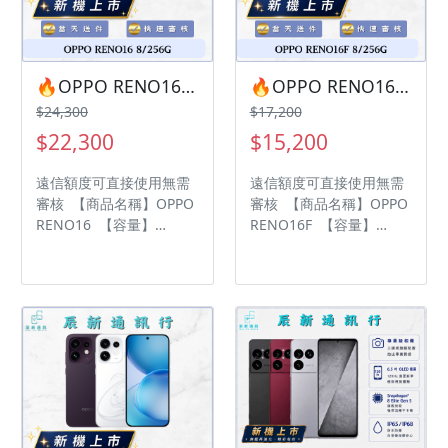
前請先私訊和加LINE來幫
前請先私訊和加LINE來幫
您安排快速審核及回報審
您安排快速審核及回報審
核進度 LINE
核進度 LINE
ID:@kjg6280d 大呼小叫
ID:@kjg6280d 大呼小叫
🔥OPPO RENO16 8/256G 有額度快速過件 🎯 想換新機？現在就是最佳時機！現貨當天審件當天過件即可以馬上寄出
🔥OPPO RENO16F 8/256G 有額度快速過件 🎯 想換新機？現在就是最佳時機！現貨當天審件當天過件即可以馬上寄出
辰通訊行 雲林縣虎尾鎮林
辰通訊行 雲林縣虎尾鎮林
$24,300
$17,200
森路二段200號 電話:05-
森路二段200號 電話:05-
$22,300
$15,200
6339809 在地經營12年店
6339809 在地經營12年店
家 GOOGLE 評價5顆星
家 GOOGLE 評價5顆星
遠信額度可直接使用無需
遠信額度可直接使用無需
審核 【商品名稱】OPPO
審核 【商品名稱】OPPO
RENO16 【容量】
RENO16F 【容量】
8/256G ‼️ 購買手機注意
8/256G ‼️ 購買手機注意
事項 ‼️ • 有任何問題都歡
事項 ‼️ • 有任何問題都歡
迎洽群官方LINE：
迎洽群官方LINE：
@kjg6280d • 七日鑑賞期
@kjg6280d • 七日鑑賞期
內，如商品有問題，請盡
內，如商品有問題，請盡
速向我們告知並且協助處
速向我們告知並且協助處
理 • 全新品為原廠保固一
理 • 全新品為原廠保固一
年，中古機店家保固15天
年，中古機店家保固15天
• 店家擁有隨時修改、變
• 店家擁有隨時修改、變
更、暫停活動之權利 下單
更、暫停活動之權利 下單