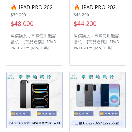
辰通訊行 雲林縣虎尾鎮林
ID:@kjg6280d 大呼小叫
🔥 IPAD PRO 2025 (M5) 13吋 256G WIFI 🎯 想換新機？現在就是最佳時機！現貨當天審件當天過件即可以馬上寄出
🔥 IPAD PRO 2025 (M5) 11吋 512G WIFI 🎯 想換新機？現在就是最佳時機！現貨當天審件當天過件即可以馬上寄出
森路二段200號 電話:05-
辰通訊行 雲林縣虎尾鎮林
$50,000
$46,200
6339809 在地經營12年店
森路二段200號 電話:05-
$48,000
$44,200
家 GOOGLE 評價5顆星
6339809 在地經營12年店
家 GOOGLE 評價5顆星
遠信額度可直接使用無需
遠信額度可直接使用無需
審核 【商品名稱】 IPAD
審核 【商品名稱】 IPAD
PRO 2025 (M5) 13吋
PRO 2025 (M5) 11吋
【容量】256GB ‼️ 購買手
【容量】512GB ‼️ 購買手
機注意事項 ‼️ • 有任何問
機注意事項 ‼️ • 有任何問
題都歡迎洽群官方LINE：
題都歡迎洽群官方LINE：
@kjg6280d • 七日鑑賞期
@kjg6280d • 七日鑑賞期
內，如商品有問題，請盡
內，如商品有問題，請盡
速向我們告知並且協助處
速向我們告知並且協助處
理 • 全新品為原廠保固一
理 • 全新品為原廠保固一
年，中古機店家保固15天
年，中古機店家保固15天
• 店家擁有隨時修改、變
• 店家擁有隨時修改、變
更、暫停活動之權利 下單
更、暫停活動之權利 下單
前請先私訊和加LINE來幫
前請先私訊和加LINE來幫
您安排快速審核及回報審
您安排快速審核及回報審
核進度 LINE
核進度 LINE