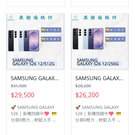
遠信分期，讓你邊用新機
遠信分期，讓你邊用新機
6339809 在地經營12年店
6339809 在地經營12年店
邊付款， 月付超輕鬆！
邊付款， 月付超輕鬆！
家 GOOGLE 評價5顆星
家 GOOGLE 評價5顆星
【商品名稱】SAMSUNG
【商品名稱】SAMSUNG
GALAXY S26+ 【容量】
GALAXY S26+ 【容量】
12/512G ‼️ 購買手機注意
12/256G ‼️ 購買手機注意
事項 ‼️ • 有任何問題都歡
事項 ‼️ • 有任何問題都歡
迎洽群官方LINE：
迎洽群官方LINE：
@kjg6280d • 七日鑑賞期
@kjg6280d • 七日鑑賞期
內，如商品有問題，請盡
內，如商品有問題，請盡
速向我們告知並且協助處
速向我們告知並且協助處
理 • 全新品為原廠保固一
理 • 全新品為原廠保固一
年，中古機店家保固15天
年，中古機店家保固15天
• 店家擁有隨時修改、變
• 店家擁有隨時修改、變
SAMSUNG GALAXY S26 12/512G 有額度快速過件 🎯 想換新機？現在就是最佳時機！現貨當天審件當天過件即可以馬上寄出
SAMSUNG GALAXY S26 12/256G 有額度快速過件 🎯 想換新機？現在就是最佳時機！現貨當天審件當天過件即可以馬上寄出
更、暫停活動之權利 下單
更、暫停活動之權利 下單
$31,500
$28,200
前請先私訊和加LINE來幫
前請先私訊和加LINE來幫
$29,500
$26,200
您安排快速審核及回報審
您安排快速審核及回報審
核進度 LINE
核進度 LINE
🚀 SAMSUNG GALAXY
🚀 SAMSUNG GALAXY
ID:@kjg6280d 大呼小叫
ID:@kjg6280d 大呼小叫
S26 | 新機預購中💖 💳
S26 | 新機預購中💖 💳
辰通訊行 雲林縣虎尾鎮林
辰通訊行 雲林縣虎尾鎮林
分期0壓力，輕鬆入手 想
分期0壓力，輕鬆入手 想
森路二段200號 電話:05-
森路二段200號 電話:05-
換新機但不想一次付清？
換新機但不想一次付清？
6339809 在地經營12年店
6339809 在地經營12年店
遠信分期，讓你邊用新機
遠信分期，讓你邊用新機
家 GOOGLE 評價5顆星
家 GOOGLE 評價5顆星