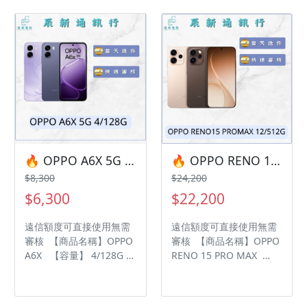
問題都歡迎洽群官方
LINE：@kjg6280d • 七日
LINE：@kjg6280d • 七日
鑑賞期內，如商品有問
鑑賞期內，如商品有問
題，請盡速向我們告知並
題，請盡速向我們告知並
且協助處理 • 全新品為原
且協助處理 • 全新品為原
廠保固一年，中古機店家
廠保固一年，中古機店家
保固15天 • 店家擁有隨時
保固15天 • 店家擁有隨時
修改、變更、暫停活動之
修改、變更、暫停活動之
權利 下單前請先私訊和加
權利 下單前請先私訊和加
LINE來幫您安排快速審核
LINE來幫您安排快速審核
及回報審核進度 LINE
及回報審核進度 LINE
ID:@kjg6280d 大呼小叫
ID:@kjg6280d 大呼小叫
辰通訊行 雲林縣虎尾鎮林
🔥 OPPO A6X 5G 4/128G 有額度快速過件 🎯 想換新機？現在就是最佳時機！現貨當天審件當天過件即可以馬上寄出
🔥 OPPO RENO 15 PRO MAX 12/512G 有額度快速過件 🎯 想換新機？現在就是最佳時機！現貨當天審件當天過件即可以馬上寄出
辰通訊行 雲林縣虎尾鎮林
森路二段200號 電話:05-
$8,300
$24,200
森路二段200號 電話:05-
6339809 在地經營12年店
$6,300
$22,200
6339809 在地經營12年店
家 GOOGLE 評價5顆星
家 GOOGLE 評價5顆星
遠信額度可直接使用無需
遠信額度可直接使用無需
審核 【商品名稱】OPPO
審核 【商品名稱】OPPO
A6X 【容量】 4/128G ‼️
RENO 15 PRO MAX
購買手機注意事項 ‼️ • 有
【容量】 12/512G ‼️ 購買
任何問題都歡迎洽群官方
手機注意事項 ‼️ • 有任何
LINE：@kjg6280d • 七日
問題都歡迎洽群官方