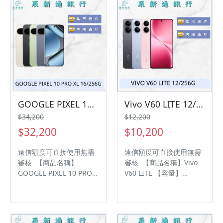
內，如商品有問題，請盡
鑑賞期內，如商品有問
速向我們告知並且協助處
題，請盡速向我們告知並
理 • 全新品為原廠保固一
且協助處理 • 全新品為原
年，中古機店家保固15天
廠保固一年，中古機店家
• 店家擁有隨時修改、變
保固15天 • 店家擁有隨時
更、暫停活動之權利 下單
修改、變更、暫停活動之
前請先私訊和加LINE來幫
權利 下單前請先私訊和加
您安排快速審核及回報審
LINE來幫您安排快速審核
核進度 LINE
及回報審核進度 LINE
ID:@kjg6280d 大呼小叫
ID:@kjg6280d 大呼小叫
GOOGLE PIXEL 10 PRO XL 16/256G 現貨供應中 過件率💯「輕鬆分期📱➡️！」「買3C不用愁😊，分期付款輕鬆購💰」
Vivo V60 LITE 12/256G 現貨供應中 過件率💯「輕鬆分期📱➡️！」「買3C不用愁😊，分期付款輕鬆購💰」
辰通訊行 雲林縣虎尾鎮林
辰通訊行 雲林縣虎尾鎮林
$34,200
$12,200
森路二段200號 電話:05-
森路二段200號 電話:05-
$32,200
$10,200
6339809 在地經營12年店
6339809 在地經營12年店
家 GOOGLE 評價5顆星
家 GOOGLE 評價5顆星
遠信額度可直接使用無需
遠信額度可直接使用無需
審核 【商品名稱】
審核 【商品名稱】Vivo
GOOGLE PIXEL 10 PRO
V60 LITE 【容量】
XL 【容量】 16/256G ‼️
12/256G ‼️ 購買手機注意
購買手機注意事項 ‼️ • 有
事項 ‼️ • 有任何問題都歡
任何問題都歡迎洽群官方
迎洽群官方LINE：
LINE：@kjg6280d • 七日
@kjg6280d • 七日鑑賞期