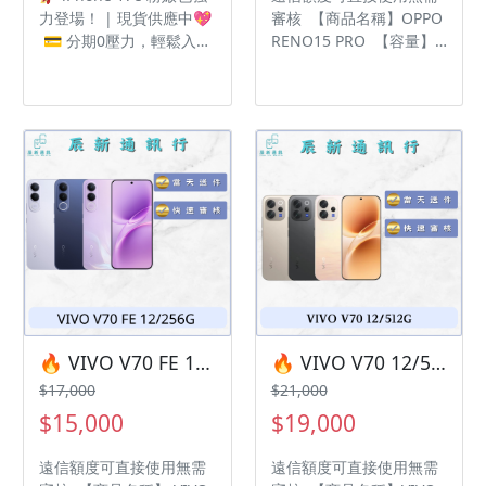
力登場！ | 現貨供應中💖
審核 【商品名稱】OPPO
💳 分期0壓力，輕鬆入手
RENO15 PRO 【容量】
想換新機但不想一次付
12/256G ‼️ 購買手機注意
清？ 遠信分期，讓你邊用
事項 ‼️ • 有任何問題都歡
新機邊付款， 月付超輕
迎洽群官方LINE：
鬆！ 🎁 凡購買I17 | 贈
@kjg6280d • 七日鑑賞期
送多種配件 🎁 • 9H防撞
內，如商品有問題，請盡
保護貼 • 防撞空壓殼 ‼️ 購
速向我們告知並且協助處
買手機注意事項 ‼️ • 有任
理 • 全新品為原廠保固一
何問題都歡迎洽群官方
年，中古機店家保固15天
LINE：@kjg6280d • 七日
• 店家擁有隨時修改、變
鑑賞期內，如商品有問
更、暫停活動之權利 下單
題，請盡速向我們告知並
前請先私訊和加LINE來幫
且協助處理 • 全新品為原
您安排快速審核及回報審
廠保固一年，中古機店家
核進度 LINE
保固15天 • 店家擁有隨時
ID:@kjg6280d 大呼小叫
🔥 VIVO V70 FE 12/256G 有額度快速過件 🎯 想換新機？現在就是最佳時機！現貨當天審件當天過件即可以馬上寄出
🔥 VIVO V70 12/512G 有額度快速過件 🎯 想換新機？現在就是最佳時機！現貨當天審件當天過件即可以馬上寄出
修改、變更、暫停活動之
辰通訊行 雲林縣虎尾鎮林
$17,000
$21,000
權利
森路二段200號 電話:05-
$15,000
$19,000
6339809 在地經營12年店
家 GOOGLE 評價5顆星
遠信額度可直接使用無需
遠信額度可直接使用無需