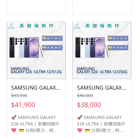
6/128G ‼️ 購買手機注意
【容量】 12/256G ‼️ 購
事項 ‼️ • 有任何問題都歡
買手機注意事項 ‼️ • 有任
迎洽群官方LINE：
何問題都歡迎洽群官方
@kjg6280d • 七日鑑賞期
LINE：@kjg6280d • 七日
內，如商品有問題，請盡
鑑賞期內，如商品有問
速向我們告知並且協助處
題，請盡速向我們告知並
理 • 全新品為原廠保固一
且協助處理 • 全新品為原
年，中古機店家保固15天
廠保固一年，中古機店家
• 店家擁有隨時修改、變
保固15天 • 店家擁有隨時
更、暫停活動之權利 下單
修改、變更、暫停活動之
前請先私訊和加LINE來幫
權利 下單前請先私訊和加
您安排快速審核及回報審
LINE來幫您安排快速審核
核進度 LINE
及回報審核進度 LINE
ID:@kjg6280d 大呼小叫
ID:@kjg6280d 大呼小叫
SAMSUNG GALAXY S26 ULTRA 12/512G 有額度快速過件 🎯 想換新機？現在就是最佳時機！現貨當天審件當天過件即可以馬上寄出
SAMSUNG GALAXY S26 ULTRA 12/256G 有額度快速過件 🎯 想換新機？現在就是最佳時機！現貨當天審件當天過件即可以馬上寄出
辰通訊行 雲林縣虎尾鎮林
辰通訊行 雲林縣虎尾鎮林
$43,900
$40,000
森路二段200號 電話:05-
森路二段200號 電話:05-
$41,900
$38,000
6339809 在地經營12年店
6339809 在地經營12年店
家 GOOGLE 評價5顆星
家 GOOGLE 評價5顆星
🚀 SAMSUNG GALAXY
🚀 SAMSUNG GALAXY
S26 ULTRA | 新機預購中
S26 ULTRA | 新機預購中
💖 💳 分期0壓力，輕鬆
💖 💳 分期0壓力，輕鬆
入手 想換新機但不想一次
入手 想換新機但不想一次