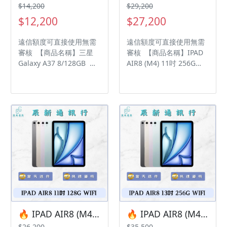
辰通訊行 雲林縣虎尾鎮林
辰通訊行 雲林縣虎尾鎮林
$14,200
$29,200
森路二段200號 電話:05-
森路二段200號 電話:05-
$12,200
$27,200
6339809 在地經營12年店
6339809 在地經營12年店
家 GOOGLE 評價5顆星
家 GOOGLE 評價5顆星
遠信額度可直接使用無需
遠信額度可直接使用無需
審核 【商品名稱】三星
審核 【商品名稱】IPAD
Galaxy A37 8/128GB
AIR8 (M4) 11吋 256G
【容量】128G ‼️ 購買手
WIFI 【容量】256G ‼️
機注意事項 ‼️ • 有任何問
購買手機注意事項 ‼️ • 有
題都歡迎洽群官方LINE：
任何問題都歡迎洽群官方
@kjg6280d • 七日鑑賞期
LINE：@kjg6280d • 七日
內，如商品有問題，請盡
鑑賞期內，如商品有問
速向我們告知並且協助處
題，請盡速向我們告知並
理 • 全新品為原廠保固一
且協助處理 • 全新品為原
年，中古機店家保固15天
廠保固一年，中古機店家
• 店家擁有隨時修改、變
保固15天 • 店家擁有隨時
更、暫停活動之權利 下單
修改、變更、暫停活動之
前請先私訊和加LINE來幫
權利 下單前請先私訊和加
您安排快速審核及回報審
LINE來幫您安排快速審核
核進度 LINE
及回報審核進度 LINE
ID:@kjg6280d 大呼小叫
ID:@kjg6280d 大呼小叫
🔥 IPAD AIR8 (M4) 11吋 128G WIFI 有額度快速過件 🎯 想換新機？現在就是最佳時機！現貨當天審件當天過件即可以馬上寄出
🔥 IPAD AIR8 (M4) 13吋 256G WIFI 有額度快速過件 🎯 想換新機？現在就是最佳時機！現貨當天審件當天過件即可以馬上寄出
辰通訊行 雲林縣虎尾鎮林
辰通訊行 雲林縣虎尾鎮林
$26,200
$35,500