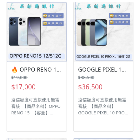
鑑賞期內，如商品有問
LINE：@kjg6280d • 七日
題，請盡速向我們告知並
鑑賞期內，如商品有問
且協助處理 • 全新品為原
題，請盡速向我們告知並
廠保固一年，中古機店家
且協助處理 • 全新品為原
保固15天 • 店家擁有隨時
廠保固一年，中古機店家
修改、變更、暫停活動之
保固15天 • 店家擁有隨時
權利 下單前請先私訊和加
修改、變更、暫停活動之
LINE來幫您安排快速審核
權利 下單前請先私訊和加
及回報審核進度 LINE
LINE來幫您安排快速審核
ID:@kjg6280d 大呼小叫
及回報審核進度 LINE
辰通訊行 雲林縣虎尾鎮林
ID:@kjg6280d 大呼小叫
🔥 OPPO RENO 15 12/512G 有額度快速過件 🎯 想換新機？現在就是最佳時機！現貨當天審件當天過件即可以馬上寄出
GOOGLE PIXEL 10 PRO XL 16/512G 現貨供應中 過件率💯「輕鬆分期📱➡️！」「買3C不用愁😊，分期付款輕鬆購💰」
森路二段200號 電話:05-
辰通訊行 雲林縣虎尾鎮林
$19,000
$38,500
6339809 在地經營12年店
森路二段200號 電話:05-
$17,000
$36,500
家 GOOGLE 評價5顆星
6339809 在地經營12年店
家 GOOGLE 評價5顆星
遠信額度可直接使用無需
遠信額度可直接使用無需
審核 【商品名稱】OPPO
審核 【商品名稱】
RENO 15 【容量】
GOOGLE PIXEL 10 PRO
12/512G ‼️ 購買手機注意
XL 【容量】 16/512G ‼️
事項 ‼️ • 有任何問題都歡
購買手機注意事項 ‼️ • 有
迎洽群官方LINE：
任何問題都歡迎洽群官方
@kjg6280d • 七日鑑賞期
LINE：@kjg6280d • 七日