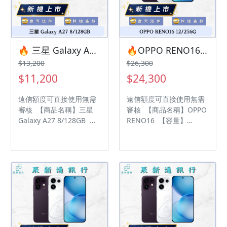
• 店家擁有隨時修改、變
更、暫停活動之權利 下單
更、暫停活動之權利 下單
前請先私訊和加LINE來幫
前請先私訊和加LINE來幫
您安排快速審核及回報審
您安排快速審核及回報審
核進度 LINE
核進度 LINE
ID:@kjg6280d 大呼小叫
🔥 三星 Galaxy A27 8/128GB 有額度快速過件 🎯 想換新機？現在就是最佳時機！現貨當天審件當天過件即可以馬上寄出
🔥OPPO RENO16 12/256G 有額度快速過件 🎯 想換新機？現在就是最佳時機！現貨當天審件當天過件即可以馬上寄出
ID:@kjg6280d 大呼小叫
辰通訊行 雲林縣虎尾鎮林
$13,200
$26,300
辰通訊行 雲林縣虎尾鎮林
森路二段200號 電話:05-
$11,200
$24,300
森路二段200號 電話:05-
6339809 在地經營12年店
6339809 在地經營12年店
家 GOOGLE 評價5顆星
遠信額度可直接使用無需
遠信額度可直接使用無需
家 GOOGLE 評價5顆星
審核 【商品名稱】三星
審核 【商品名稱】OPPO
Galaxy A27 8/128GB
RENO16 【容量】
【容量】128G ‼️ 購買手
12/256G ‼️ 購買手機注意
機注意事項 ‼️ • 有任何問
事項 ‼️ • 有任何問題都歡
題都歡迎洽群官方LINE：
迎洽群官方LINE：
@kjg6280d • 七日鑑賞期
@kjg6280d • 七日鑑賞期
內，如商品有問題，請盡
內，如商品有問題，請盡
速向我們告知並且協助處
速向我們告知並且協助處
理 • 全新品為原廠保固一
理 • 全新品為原廠保固一
年，中古機店家保固15天
年，中古機店家保固15天
• 店家擁有隨時修改、變
• 店家擁有隨時修改、變
更、暫停活動之權利 下單
更、暫停活動之權利 下單