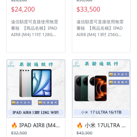
森路二段200號 電話:05-
森路二段200號 電話:05-
$24,200
$33,500
6339809 在地經營12年店
6339809 在地經營12年店
家 GOOGLE 評價5顆星
家 GOOGLE 評價5顆星
遠信額度可直接使用無需
遠信額度可直接使用無需
審核 【商品名稱】IPAD
審核 【商品名稱】IPAD
AIR8 (M4) 11吋 128G
AIR8 (M4) 13吋 256G
WIFI 【容量】128G ‼️
WIFI 【容量】256G ‼️
購買手機注意事項 ‼️ • 有
購買手機注意事項 ‼️ • 有
任何問題都歡迎洽群官方
任何問題都歡迎洽群官方
LINE：@kjg6280d • 七日
LINE：@kjg6280d • 七日
鑑賞期內，如商品有問
鑑賞期內，如商品有問
題，請盡速向我們告知並
題，請盡速向我們告知並
且協助處理 • 全新品為原
且協助處理 • 全新品為原
廠保固一年，中古機店家
廠保固一年，中古機店家
保固15天 • 店家擁有隨時
保固15天 • 店家擁有隨時
修改、變更、暫停活動之
修改、變更、暫停活動之
權利 下單前請先私訊和加
權利 下單前請先私訊和加
LINE來幫您安排快速審核
LINE來幫您安排快速審核
及回報審核進度 LINE
及回報審核進度 LINE
ID:@kjg6280d 大呼小叫
ID:@kjg6280d 大呼小叫
🔥 IPAD AIR8 (M4) 13吋 128G WIFI 有額度快速過件 🎯 想換新機？現在就是最佳時機！現貨當天審件當天過件即可以馬上寄出
🔥 小米 17ULTRA 5G 16/1TB 送攝影套組有額度快速過件 🎯 想換新機？現在就是最佳時機！現貨當天審件當天過件即可以馬上寄出
辰通訊行 雲林縣虎尾鎮林
辰通訊行 雲林縣虎尾鎮林
$32,500
$43,300