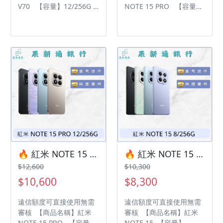
V70 【容量】12/256G
NOTE 15 PRO 【容量】
‼️ 購買手機注意事項 ‼️ •
12/512G ‼️ 購買手機注意
有任何問題都歡迎洽群官
事項 ‼️ • 有任何問題都歡
方LINE：@kjg6280d • 七
迎洽群官方LINE：
日鑑賞期內，如商品有問
@kjg6280d • 七日鑑賞期
題，請盡速向我們告知並
內，如商品有問題，請盡
且協助處理 • 全新品為原
速向我們告知並且協助處
廠保固一年，中古機店家
理 • 全新品為原廠保固一
保固15天 • 店家擁有隨時
年，中古機店家保固15天
修改、變更、暫停活動之
• 店家擁有隨時修改、變
權利 下單前請先私訊和加
更、暫停活動之權利 下單
LINE來幫您安排快速審核
前請先私訊和加LINE來幫
及回報審核進度 LINE
您安排快速審核及回報審
ID:@kjg6280d 大呼小叫
核進度 LINE
辰通訊行 雲林縣虎尾鎮林
ID:@kjg6280d 大呼小叫
🔥 紅米 NOTE 15 PRO 12/256G 有額度快速過件 🎯 想換新機？現在就是最佳時機！現貨當天審件當天過件即可以馬上寄出
🔥 紅米 NOTE 15 8/256G 有額度快速過件 🎯 想換新機？現在就是最佳時機！現貨當天審件當天過件即可以馬上寄出
森路二段200號 電話:05-
辰通訊行 雲林縣虎尾鎮林
$12,600
$10,300
6339809 在地經營12年店
森路二段200號 電話:05-
$10,600
$8,300
家 GOOGLE 評價5顆星
6339809 在地經營12年店
家 GOOGLE 評價5顆星
遠信額度可直接使用無需
遠信額度可直接使用無需
審核 【商品名稱】紅米
審核 【商品名稱】紅米
NOTE 15 PRO 【容量】
NOTE 15 【容量】