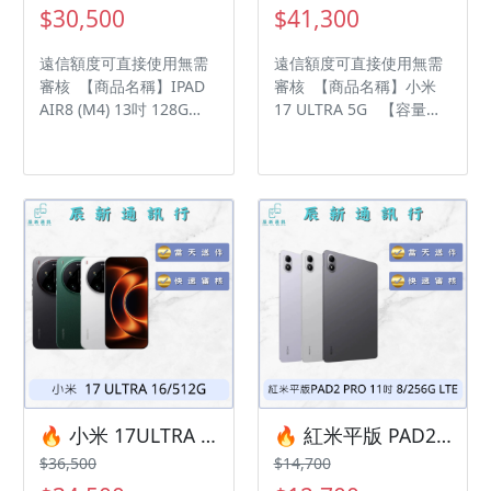
森路二段200號 電話:05-
森路二段200號 電話:05-
$30,500
$41,300
6339809 在地經營12年店
6339809 在地經營12年店
家 GOOGLE 評價5顆星
家 GOOGLE 評價5顆星
遠信額度可直接使用無需
遠信額度可直接使用無需
審核 【商品名稱】IPAD
審核 【商品名稱】小米
AIR8 (M4) 13吋 128G
17 ULTRA 5G 【容量】
WIFI 【容量】128G ‼️
16/1TB ‼️ 購買手機注意
購買手機注意事項 ‼️ • 有
事項 ‼️ • 有任何問題都歡
任何問題都歡迎洽群官方
迎洽群官方LINE：
LINE：@kjg6280d • 七日
@kjg6280d • 七日鑑賞期
鑑賞期內，如商品有問
內，如商品有問題，請盡
題，請盡速向我們告知並
速向我們告知並且協助處
且協助處理 • 全新品為原
理 • 全新品為原廠保固一
廠保固一年，中古機店家
年，中古機店家保固15天
保固15天 • 店家擁有隨時
• 店家擁有隨時修改、變
修改、變更、暫停活動之
更、暫停活動之權利 下單
權利 下單前請先私訊和加
前請先私訊和加LINE來幫
LINE來幫您安排快速審核
您安排快速審核及回報審
及回報審核進度 LINE
核進度 LINE
ID:@kjg6280d 大呼小叫
ID:@kjg6280d 大呼小叫
🔥 小米 17ULTRA 5G 16/512G 送攝影套組有額度快速過件 🎯 想換新機？現在就是最佳時機！現貨當天審件當天過件即可以馬上寄出
🔥 紅米平版 PAD2 PRO 11吋 8/256G LTE 有額度快速過件 🎯 想換新機？現在就是最佳時機！現貨當天審件當天過件即可以馬上寄出
辰通訊行 雲林縣虎尾鎮林
辰通訊行 雲林縣虎尾鎮林
$36,500
$14,700
森路二段200號 電話:05-
森路二段200號 電話:05-