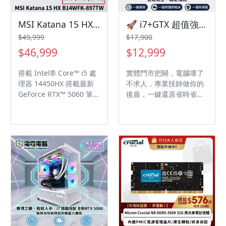
MSI Katana 15 HX B14WFK-897TW 微星炫彩戰鬥款電競筆電/i5-14450HX/RTX5060 8G/16GB DDR5/1TB PCIe/15.6吋 FHD 144Hz/W11/四區RGB背光電競鍵盤🎈送保護套/滑鼠墊/鍵盤膜🎈
🚀 i7+GTX 超值強機，23元日付，入手即戰力！電電電腦專業整新，安心有保障！🚀
$49,999
$17,900
$46,999
$12,999
搭載 Intel® Core™ i5 處
實體門市把關，電腦壞了
理器 14450HX 搭載最新
不求人，專業技師做你的
GeForce RTX™ 5060 筆記
後盾，一鍵還原省時省
型電腦 GPU 8GB GDDR7
力。我們堅持每一台二手
15.6吋 FHD (1920x1080),
電腦皆經過完整嚴格的整
144Hz更新率, IPS等級電
新與測試，讓您買得安
競面板
心，用得放心！