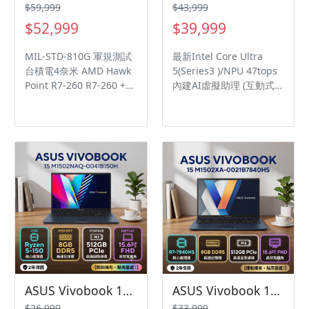
Camera 4-Zone RGB鍵盤
$59,999
$43,999
/ 實體數字鍵 30分鐘最高
$52,999
$39,999
快速充電 50% / Type-C
充電 / 高速傳輸
MIL-STD-810G 軍規測試
最新Intel Core Ultra
Thunderbolt 5
台積電4奈米 AMD Hawk
5(Series3 )/NPU 47tops
Point R7-260 R7-260 +
內建AI虛擬助理 (互動式機
RTX 5050 滿血版強悍效
器人 OMNI) 最高25hrs超
能 / 144Hz / SRGB 100%
長效/89% 屏佔比 可180
DDR5-5600 / 512GB
度開合/PD充電/軍規認
PCIe / 支援G-SyncN防撕
證/AD件金屬 IR Webcam
裂技術 單區RGB多彩鍵盤
支援人臉辨識/瞬間解除鎖
/ HDMI & Thunderbolt 4
定 Voice Print 聲紋辨識
with Display Port 支援雙
技術 ASUS Audio
螢幕輸 全新刀鋒式3D風扇
Booster放大音量1.5X/背
/ 0分貝風散寂靜模式 支援
光鍵盤 支援Dolby Atmos
2個M.2 Pcie SSD 擴充
多維度音效/TÜV低藍光認
Slot / 支援WIFI 6 1080P
證 加大人體工學觸控板/
FHD IR Camera /支援AI
智慧手勢控制
降噪技術 0分鐘充電50%
快充技術 / 180度開闔 支
ASUS Vivobook 15 M1502NAQ-0041B150H 午夜藍 華碩玩勝強悍筆電/Ryzen 5-150/8GB DDR5/512GB PCIe/15.6吋 FHD/W11🎈送保護套/滑鼠墊/鍵盤膜🎈
ASUS Vivobook 15 M1502XA-0021B7840HS 午夜藍 華碩玩勝強悍筆電/R7-7840HS/8GB DDR5/512GB PCIe/15.6吋 FHD/W11🎈送保護套/滑鼠墊/鍵盤膜🎈
援Type-C PD 充電
$26,999
$33,999