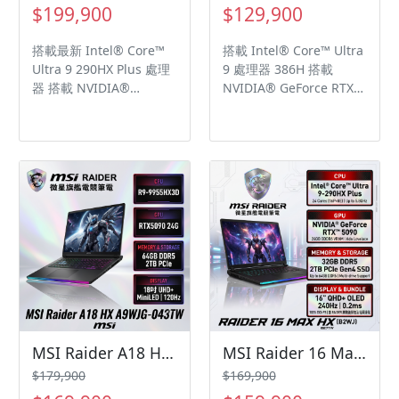
$199,900
$129,900
搭載最新 Intel® Core™
搭載 Intel® Core™ Ultra
Ultra 9 290HX Plus 處理
9 處理器 386H 搭載
器 搭載 NVIDIA®
NVIDIA® GeForce RTX™
GeForce RTX™ 5090
5080 筆記型電腦 GPU
24GB GDDR7筆記型電腦
16GB GDDR7 NVIDIA
GPU 支援NVIDIA
STUDIO 認證，為創作者
Blackwell架構, DLSS 4與
打造：預載 STUDIO 驅動
Max-Q技術 OverBoost
程式及獨家工具 16 吋
超增壓模式設計技術，提
QHD+(2560 x 1600),
供最高達270W的極致效
OLED, 240Hz 更新率,
能 18吋UHD+
100% DCI-P3廣色域,
(3840x2400), 16:10,
VESA DisplayHDR™ True
MiniLED, 240Hz更新率,
Black 600, SGS 護眼面板
100% DCI-P3 (Typ.)廣色
2 x 2W 立體喇叭 + 2 x
域, VESA DisplayHDR™
2W 低音單體 IR FHD 紅外
1000 認證, IPS等級面板
線視訊鏡頭，具備
鎂鋁合金材質打造質感機
Webcam 隱私遮罩設計
MSI Raider A18 HX A9WJG-043TW 微星旗艦電競筆電/R9-9955HX3D/RTX5090 24G/64GB DDR5/2TB PCIe/18吋 UHD+ MiniLED 120Hz/W11/全彩RGB背光鍵盤
MSI Raider 16 Max HX B2WJ-027TW 微星旗艦電競筆電/Ultra 9-290HX Plus/RTX5090 24G/32GB DDR5/2TB PCIe/16吋 QHD+ OLED 240Hz/W11/單鍵RGB背光鍵盤🎈送保護套/滑鼠墊/鍵盤膜🎈
身 SteelSeries 獨家打造
90Whr 大容量電池 纖薄
$179,900
$169,900
Cherry單鍵RGB超薄機械
設計 16.65mm, 極致輕巧