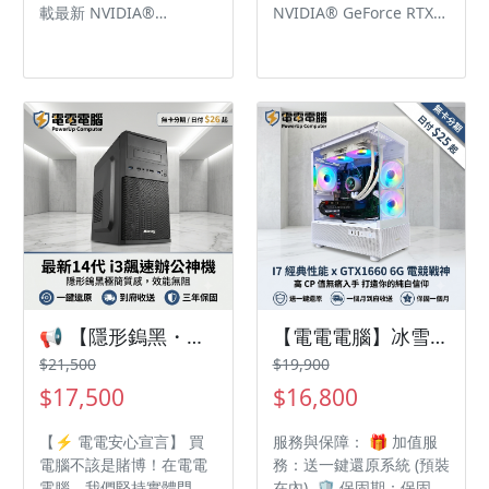
載最新 NVIDIA®
NVIDIA® GeForce RTX™
GeForce RTX™ 5060 筆記
5070 筆記型電腦 GPU
型電腦 GPU 8GB
8GB GDDR7， 支援
GDDR7， 支援NVIDIA
NVIDIA Blackwell架構、
Blackwell架構、DLSS 4
DLSS 4及 Max-Q技術 16
及 Max-Q 技術 16吋
吋QHD+ (2560x1600),
QHD+ (2560x1600),
240Hz更新率, 100% DCI-
240Hz更新率, 100% DCI-
P3 (Typ.)廣色域, IPS等級
P3 (Typ.)廣色域, IPS等級
電競面板
電競面板 OverBoost
Technology超增壓模式設
計技術將效能推向極致，
總功率高達200W 獨立顯
卡模式將GPU效能推升至
全新境界 獨家Cooler
📢 【隱形鎢黑・極簡辦公神機】最新 14 代 i3 飆速主機，輕鬆無卡分期，日付只要 $26！☕
【電電電腦】冰雪水冷戰機：i7-8700 + GTX1660 6G，炫彩ARGB、全新水冷，日付 $25 輕鬆入主！
Boost高效散熱技術，搭
$21,500
$19,900
配雙風扇5散熱導管 微星
$17,500
$16,800
AI智慧引擎針對使用情境
自動調整系統設定，實現
【⚡ 電電安心宣言】 買
服務與保障： 🎁 加值服
最佳效能表現 配備2×2W
電腦不該是賭博！在電電
務：送一鍵還原系統 (預裝
立體聲喇叭，結合
電腦，我們堅持實體門市
在內) 🛡️ 保固期：保固一