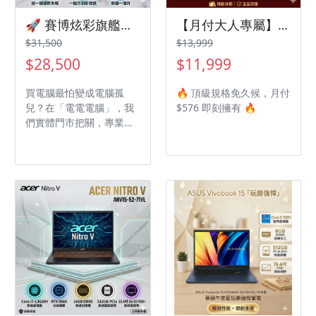
🚀 賽博炫彩旗艦：RGB水冷 i7 搭配 RTX 5060，極致效能輕鬆擁有！ 🚀
【月付大人專屬】升級無負擔！Micron 美光 Crucial NB DDR5-5600 32G 筆電記憶體
$31,500
$13,999
$28,500
$11,999
買電腦最怕變成電腦孤
🔥 頂級規格免久候，月付
兒？在「電電電腦」，我
$576 即刻擁有 🔥
們實體門市把關，專業技
師做你的後盾！ 我們深知
您的擔憂，因此每一台出
廠的主機，都經過24小時
嚴格高壓燒機測試與零件
健康診斷。不僅提供極致
美觀的整線工藝，更隨機
附贈「一鍵還原系統」
——電腦壞了不求人，省
時省力一鍵恢復！ 實體門
市把關：我們是有溫度的
實體門市，專業技師團隊
隨時為您服務。 專業客服
隨時在線：LINE (ID: