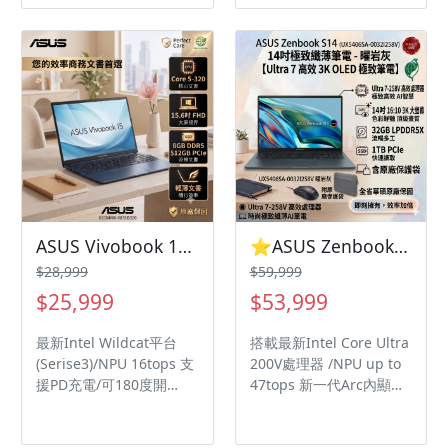
屏佔比 IR Webcam支援
1.5X TÜV護眼認證/軍規認
人臉辨識/瞬間解除鎖定
證
Voice Print 聲紋辨識技術
ASUS Audio Booster放大
音量1.5X TÜV低藍光不閃
頻認證 加大人體工學觸控
板/智慧手勢控制
ASUS Vivobook 15 X1504MA-0031B320 午夜藍 華碩玩勝強悍筆電/Core 5-320/8GB DDR5/512GB PCIe/15.6吋 FHD/W11
⭐️ASUS Zenbook S14 UX5406SA-0032I258V 曜岩灰 華碩OLED時尚極致纖薄EVO認證AI筆電/Ultra 7-258V/32GB LPDDR5X/1TB PCIe/14吋 16:10 3K OLED/W11⭐️
$28,999
$59,999
$25,999
$53,999
最新Intel Wildcat平台
搭載最新Intel Core Ultra
(Serise3)/NPU 16tops 支
200V處理器 /NPU up to
援PD充電/可180度開
47tops 新一代Arc內顯效
合/84%屏佔比 ASUS
能提升30% / 後續支援
Audio Booster放大音量
Copilot+ PC功能 (待微軟
1.5X TÜV護眼認證/軍規認
X86驗證) 內建獨家