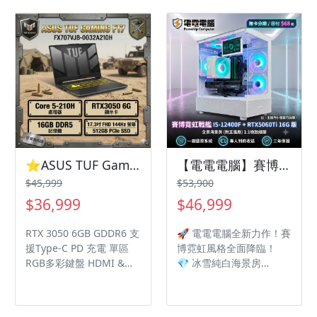
證
Storycube AI軟體 / PD充
電/最高27小時電池續航力
14"3K OLED 120Hz/ 90%
屏佔比 1.2kg / 1.1cm極
致輕薄/最新的 Wi-Fi 7 機
殼採用精品錶用高科技陶
瓷鋁合金材質 / 背光鍵盤 /
軍規認證/全機金屬 IR
Webcam支援人臉辨識
/2715 個 CNC 加工散熱
孔，提高散熱效率 /人體
⭐️ASUS TUF Gaming F17 FX707VJB-0032A210H 月影灰 華碩軍規電競筆電/Core 5-210H/RTX3050 6G/16GB DDR5/512GB PCIe/17.3吋 FHD 144Hz/W11/含TUF電競滑鼠⭐️⭐️ASUS TUF Gaming F17 FX707VJB-0032A210H 月影灰 華碩軍規電競筆電/Core 5-210H/RTX305
【電電電腦】賽博霓虹戰艦：白海景房 i5-12400F + RTX5060Ti 16G，3A大作全OK，日付只要 $68 起！
工學觸控板，加大 40%
$45,999
$53,900
Harman Kardon 認證音
$36,999
$46,999
效+4 顆揚聲器 / 支援
Dolby Atmos多維度音效
RTX 3050 6GB GDDR6 支
🚀 電電電腦全新力作！賽
TÜV護眼認證 / SGS低藍
援Type-C PD 充電 單區
博霓虹風格全面降臨！
光認證/ PANTONE® 認
RGB多彩鍵盤 HDMI &
💎 冰雪純白海景房
證/100% DCI-P3
Thunderbolt 4 with
(MAVOLY 4070+)，全方
Display Port 支援雙螢幕
位無死角展示你的戰鬥核
輸出 支援2個M.2 Pcie
心。拒絕平凡，只留純粹