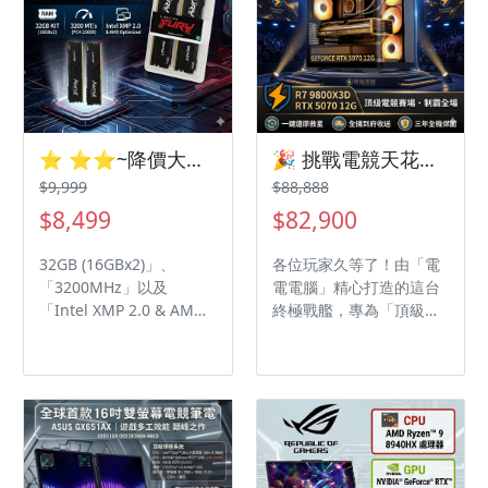
致效能與視覺饗宴的玩家
打造，採用強大的 Intel
Core i7-8700 處理器，搭
配全新技嘉RTX5060 8G
顯示卡，為您提供無與倫
比的遊戲體驗，助您戰無
不勝。
⭐️ ⭐️⭐️~降價大促銷 Kingston FURY Beast 獸獵者 DDR4-3200 32GB (16GBx2) 桌上型超頻記憶體套裝⭐️⭐️⭐️
🎉 挑戰電競天花板！電電電腦 R7 9800X3D + RTX 5070 極致無卡分期，日付只要 $115 起！
$9,999
$88,888
$8,499
$82,900
32GB (16GBx2)」、
各位玩家久等了！由「電
「3200MHz」以及
電電腦」精心打造的這台
「Intel XMP 2.0 & AMD
終極戰艦，專為「頂級電
Optimized
競賽場」而生。不僅外觀
霸氣十足，內部更是裝載
了最強悍的 AMD R7
9800X3D 處理器，搭配最
新一代 NVIDIA GeForce
RTX 5070 12G 顯示卡，
FPS 突破天際不是夢！