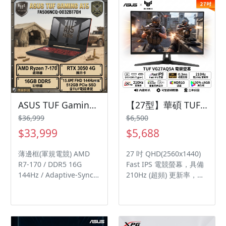
度 1.3kg / 13.9mm別懷
疑這是Vivobook 專屬
Copilot 鍵，進行更多 AI
探索 單區 RGB 背光鍵盤
與加大觸控板 PD充電 /
Thunderbolt™ 4*2/可
180度開合 75WHrs大電
量/軍規認證/全機金屬 IR
Webcam支援人臉辨識
IceCool散熱技術+雙風扇
ASUS TUF Gaming A15 FA506NCQ-0032B170H 石墨黑 華碩軍規電競筆電/Ryzen 7-170/RTX3050 4G/16GB DDR5/512GB PCIe/15.6吋 FHD 144Hz/W11/含TUF電競滑鼠🎈送保護套/滑鼠墊/鍵盤膜🎈 ASUS TUF Gaming A15 FA506NCQ-0032B170H 石墨黑 華碩軍規電競筆電/Ryzen 7
【27型】華碩 TUF VG27AQ5A 電競螢幕 (DP/HDMI/Type-C/Fast IPS/2K/0.3ms/OC 210Hz/Freesync Premium/G-Sync/HDR10/可變超頻驅動/130% sRGB/內建喇叭/三年保固)
Harman Kardon 認證音
$36,999
$6,500
效 支援Dolby Atmos多維
$33,999
$5,688
度音效 TÜV護眼認證 /
SGS低藍光認證
薄邊框(軍規電競) AMD
27 吋 QHD(2560x1440)
R7-170 / DDR5 16G
Fast IPS 電競螢幕，具備
144Hz / Adaptive-Sync
210Hz (超頻) 更新率，專
防畫面撕裂 / IPS-Level 單
為職業玩家和沈浸式遊戲
區RGB多彩鍵盤 HDMI &
而設計 ASUS Fast IPS 技
Type-C with Display
術帶來 0.3ms (GTG) 反應
Port 支援雙螢幕輸出 防塵
時間 (最小值)，以高畫面