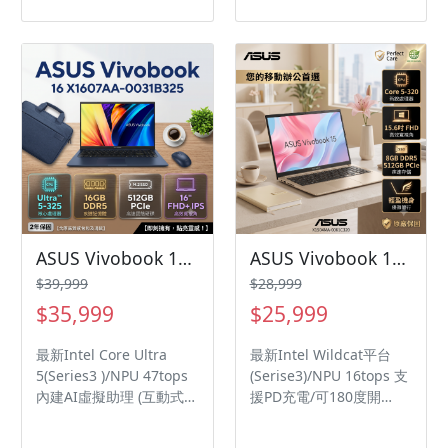
Audio Booster放大音量
合/PD充電/軍規認證/87%
1.5X TÜV護眼認證/軍規認
屏佔比 IR Webcam支援
證
人臉辨識/瞬間解除鎖定
Voice Print 聲紋辨識技術
ASUS Audio Booster放大
音量1.5X TÜV低藍光不閃
頻認證 加大人體工學觸控
板/智慧手勢控制
ASUS Vivobook 16 X1607AA-0031B325 午夜藍 華碩輕薄高效筆電/Ultra 5-325/16GB DDR5/512GB PCIe/16吋 16:10 FHD+/W11/含原廠包包及滑鼠
ASUS Vivobook 15 X1504MA-0061C320 蜜誘金 華碩玩勝強悍筆電/Core 5-320/8GB DDR5/512GB PCIe/15.6吋 FHD/W11
$39,999
$28,999
$35,999
$25,999
最新Intel Core Ultra
最新Intel Wildcat平台
5(Series3 )/NPU 47tops
(Serise3)/NPU 16tops 支
內建AI虛擬助理 (互動式機
援PD充電/可180度開
器人 OMNI) 可180度開
合/84%屏佔比 ASUS
合/PD充電/軍規認證/89%
Audio Booster放大音量