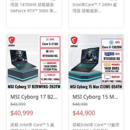
理器 14700HX 搭載最新
Intel®Core™ 7 240H 處
sRGB色域範圍, IPS電競等
GeForce RTX™ 5060 筆記
理器 搭載最新
級面板 支援 PD 3.0 快
型電腦 GPU 8GB GDDR7
NVIDIA®GeForce RTX™
充，最高可達100W支援
17.3吋QHD (2560x1440),
5070筆記型電腦 GPU
PD 3.0 快充，最高可達
240Hz更新率, 100%
8GB GDDR7，支援
100W
sRGB, IPS等級電競面板
NVIDIA Blackwell架構、
獨立顯卡模式 (MUX設計)
DLSS 4及 Max-Q 技術 獨
將GPU效能推升至全新境
家微星AI智慧引擎針對使
界 獨家Cooler Boost 5 高
用情境自動切換最佳效能
效散熱技術 獨家微星AI智
模式 15吋Full HD
慧引擎提供AI運算體驗
(1920x1080), 144Hz更新
MSI App Player 軟體，用
率, 100% sRGB色域範圍,
電競筆電暢玩手遊 支援播
IPS電競等級面板 支援 PD
放高解析音樂 Wi-Fi 6E提
3.0 快充，最高可達100W
供極速無線網路體驗 原廠
Wi-Fi 6E支援6GHz頻段，
三年保固 Windows 11
提供閃電般的連網速度 支
MSI Cyborg 17 B2RWFKG-263TW 微星輕薄戰鬥電競筆電/Core 5-210H/RTX5060 8G/16GB DDR5/512GB PCIe/17.3吋 FHD 144Hz/W11/四區RGB鍵盤背光/3年保🎈送保護套/滑鼠墊/鍵盤膜🎈
MSI Cyborg 15 Max C13WE-054TW 微星輕薄戰鬥電競筆電/i7-13620H/RTX5050 8G/16GB DDR5/512GB PCIe/15.6吋 FHD 144Hz/W11🎈送保護套/滑鼠墊/鍵盤膜🎈
Home
援播放高解析音樂
$43,999
$48,900
$40,999
$44,900
搭載 Intel® Core™ 5 處
搭載Intel® Core™ i7處理