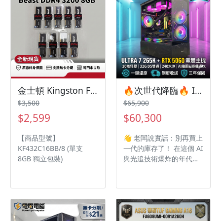
軍規認證/180度開合
ASUS Audio Booster放大
音量1.5X
金士頓 Kingston FURY Beast 獸獵者 DDR4 3200 8GB 桌上型記憶體
🔥次世代降臨🔥 INTEL Ultra 7 265K + RTX5060 水冷電競機｜32G D5 雙通｜2077全開不卡頓｜無卡分期日付$75起
$3,500
$65,900
$2,599
$60,300
【商品型號】
👋 老闆說實話：別再買上
KF432C16BB/8 (單支
一代的庫存了！ 在這個 AI
8GB 獨立包裝)
與光追技術爆炸的年代，
你要買的不是電腦，是一
張通往未來 5 年遊戲體驗
的門票。 搭載最新的
Intel Ultra 7 處理器 與傳
說級 RTX 5060，這不只
是快，是順滑到讓你懷疑