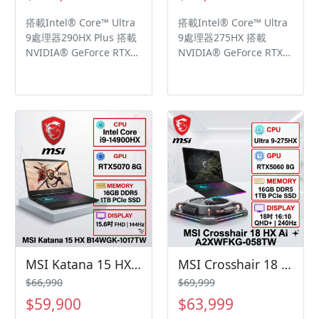
大容量電池 Dynaudio獨
(3DNR+) 降噪技術
搭載Intel® Core™ Ultra
搭載Intel® Core™ Ultra
家打造高音質六組揚聲器
91.8Whr大容量電池 微星
9處理器290HX Plus 搭載
9處理器275HX 搭載
音響系統 Windows 11
AI智慧引擎針對使用情境
NVIDIA® GeForce RTX™
NVIDIA® GeForce RTX™
Home
自動調整系統設定，實現
5080筆記型電腦NVIDIA®
5070Ti 筆記型電腦
最佳效能表現 Windows
GPU 16GB GDDR7，支援
NVIDIA® GPU 12GB
11 Home
NVIDIA Blackwell架構、
GDDR7 16吋QHD+
DLSS 4及 Max-Q 技術 16
(2560x1600), IPS等級面
吋QHD+ (2560x1600),
板, 240Hz更新率, 100%
OLED, 240Hz更新率,
DCI-P3廣色域, VESA
100% DCI-P3廣色域,
DisplayHDR™ True Black
VESA DisplayHDR™ True
1000, SGS護眼面板 纖薄
Black 1000, SGS護眼面板
設計 21.95mm, 極致輕巧
纖薄設計 21.95mm, 極致
2.45kg (*筆電最薄處僅
輕巧 2.6kg (*筆電最薄處
21.95mm) Dynaudio獨家
僅 21.95mm) 2 x 2W立體
打造高音質四組揚聲器音
喇叭 + 2 x 2W低音單體 IR
響系統 (2 x 2W 立體喇叭
FHD紅外線視訊鏡頭，具
+ 2 x 2W 低音單體) IR
MSI Katana 15 HX B14WGK-1017TW 微星炫彩戰鬥款電競筆電/i9-14900HX/RTX5070 8G/16GB DDR5/1TB PCIe/15.6吋 FHD 144Hz/W11/四區RGB背光電競鍵盤🎈送保護套/滑鼠墊/鍵盤膜🎈
MSI Crosshair 18 HX AI A2XWFKG-058TW 微星超滿血高效電競筆電/Ultra 9-275HX/RTX5060 8G/16GB DDR5/1TB PCIe/18吋 16:10 QHD+ 240Hz/W11/RGB背光電競鍵盤
備Webcam 隱私遮罩設
FHD 紅外線視訊鏡頭，具
$66,990
$69,999
計，內建HDR & 3D
備 Webcam 隱私遮罩設
$59,900
$63,999
Noise Reduction+
計，內建HDR & 3D