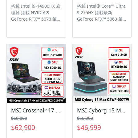
(3DNR+) 降噪技術
Noise Reduction+
搭載 Intel i9-14900HX 處
搭載 Intel® Core™ Ultra
91.8Whr大容量電池 微星
(3DNR+) 降噪技術
理器 搭載 NVIDIA®
9 275HX 搭載最新
AI智慧引擎針對使用情境
91.8Whr 大容量電池 微星
GeForce RTX™ 5070 筆記
GeForce RTX™ 5060 筆記
自動調整系統設定，實現
AI智慧引擎針對使用情境
型電腦GPU 8GB GDDR7
型電腦 GPU 8GB GDDR6
最佳效能表現 Windows
自動調整系統設定，實現
15.6吋 FHD, 144Hz更新
支援NVIDIA DLSS 3, 超高
11 Home
最佳效能表現 Windows
率, IPS等級面板 獨立顯卡
效Ada Lovelace架構及
11 Home
模式(MUX獨顯直連設計)
Max-Q 技術 獨立顯卡模
，推升效能至全新境界 獨
式將GPU效能推升至全新
家Cooler Boost 5 高效散
境界 微星 AI 智慧引擎針
熱設計 獨家微星AI智慧引
對使用情境自動調整系統
擎針對使用情境自動切換
設定，實現最佳效能表現
最佳效能模式 MSI App
18吋 QHD+, 240Hz更新
Player 軟體，用電競筆電
率, 100% DCI-P3, IPS等
暢玩手遊 支援播放高解析
級電競面板 24區RGB全彩
音樂 Wi-Fi 6E提供極速無
背光電競鍵盤 獨家Cooler
線網路體驗 Windows 11
Boost 5 高效散熱技術搭
Home​
配6散熱導管 支援播放高
MSI Crosshair 17 HX AI D2XWFKG-010TW 微星超滿血高效電競筆電/Ultra 7-255HX/RTX5060 8G/16GB DDR5/1TB PCIe/17吋 16:10 QHD+ 240Hz/W11/RGB背光電競鍵盤🎈送保護套/滑鼠墊/鍵盤膜🎈
MSI Cyborg 15 Max C2WF-007TW 微星輕薄戰鬥電競筆電/Core 7-240H/RTX5060 8G/16GB DDR5/512GB PCIe/15.6吋 FHD 144Hz/W11🎈送保護套/滑鼠墊/鍵盤膜🎈
解析音樂 Windows 11
$68,800
$55,900
Home
$62,900
$46,999