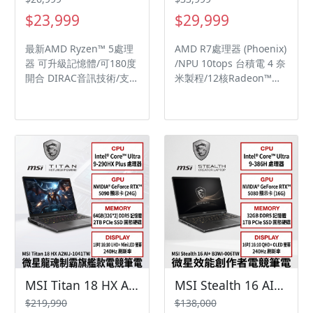
$23,999
$29,999
最新AMD Ryzen™ 5處理
AMD R7處理器 (Phoenix)
器 可升級記憶體/可180度
/NPU 10tops 台積電 4 奈
開合 DIRAC音訊技術/支
米製程/12核Radeon™
援PD充電 TÜV護眼認證/
780M內顯 可升級記憶體/
軍規認證/抗菌處理技術
可180度開合 DIRAC音訊
技術/支援PD充電 TÜV護
眼認證/軍規認證/抗菌處
理技術
MSI Titan 18 HX A2WJ-1041TW 微星龍魂制霸旗艦款電競筆電/Ultra 9-290HX Plus/RTX5090 24G/64GB(32G*2)DDR5/2TB PCIe/18吋 16:10 UHD+ 240Hz MiniLED/W11 Pro/SS單鍵RGB超薄機械式鍵盤
MSI Stealth 16 AI+ B3WI-006TW 微星效能創作者電競筆電/Ultra 9-386H/RTX5080 16G/32GB DDR5/1TB PCIe/16吋 16:10 QHD+ OLED 240Hz/W11 Pro/全彩背光電競鍵盤🎈送保護套/滑鼠墊/鍵盤膜🎈
$219,990
$138,000