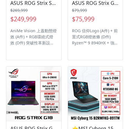
ASUS ROG Strix SCAR 18 G835LXG-0081A290HX-NBLM 闇夜黑 華碩旗艦滿血版電競筆電/Ultra 9-290HX Plus/RTX5090 24G/128GB(64G*2)DDR5/4TB PCIe/18吋 16:10 4K 240Hz Mini LED/W11/含ROG後背包及電競滑鼠
ASUS ROG Strix G18 G814PP-0064C8940HX-NBL 幻潮黑 華碩旗艦滿血版電競筆電/R9-8940HX/RTX5070 8G/16GB DDR5/1TB PCIe/18吋 16:10 2.5K 300Hz/W11/含ROG後背包及電競滑鼠
$269,999
$79,999
$249,999
$75,999
AniMe Vision 上蓋動態燈
ROG 信仰Logo (A件) + 前
效 (A件) + RGB環繞式燈
置式RGB燈效條 (D件)
效 (D件) 突破性革新設計
Ryzen™ 9 8940HX + 強悍
快拆升級免工具 超頻
效能 RTX 5070 18" 2.5K
Core Ultra 9 290HX + 強
+300Hz 面板 兼具解析度
悍效能 RTX 5090 Mini
與刷新率 DCI-PE 100% /
LED & 4K+240Hz 面板 兼
Pantone 認證 / ROG
具解析度與刷新率 DCI-PE
Nebula Dolby Vision
100% / Pantone 認證 /
HDR / Anti-glare ROG散
ROG Nebula HDR Dolby
熱技術：三個刀鋒式3D風
Vision HDR / Anti-glare
扇 + 左右 & 全後排出風口
ROG智能散熱：三個刀鋒
支援ACR防眩光技術 / 雙
式3D風扇 + 0.2mm 超薄
喇叭並搭載智慧擴大技術
扇葉 全蓋式均熱板、全後
雙向AI降噪技術 / 1080P
排出風、液態金屬降低15
FHD Camera 4-Zone
度，改善17倍導熱性 支援
RGB鍵盤 / 實體數字鍵 30
ACR防眩光技術 / 4顆喇叭
分鐘最高快速充電 50% /
ASUS ROG Strix G18 G815LP-0071C290HX-NBL 幻潮黑 華碩旗艦滿血版電競筆電/Ultra 9-290HX/RTX5070 12G/16GB DDR5/1TB PCIe/18吋 16:10 2.5K 300Hz/W11/含ROG後背包及電競滑鼠
⭐️MSI Cyborg 15 B2RWFKG-891TW 微星輕薄戰鬥電競筆電/Core 5-210H/RTX5060 8G/16GB DDR5/512GB PCIe/15.6吋 FHD 144Hz/W11/四區RGB鍵盤背光/3年保⭐️