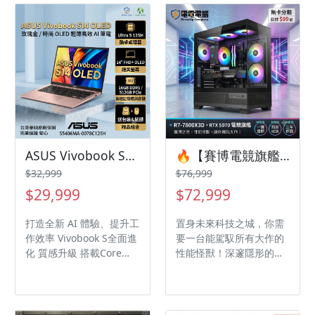
SSD 擴充Slot 支援WIFI 6
電競靈魂。 🔥 特開專
/ 支援AI 降噪技術 / 支援
案：日付只要 $68 起，讓
TYPE-C PD 充電 30分鐘充
你無痛升級，即刻擁有夢
電50%快充技術
幻戰機！ 📣 重磅升級：
內部已備妥小螢幕（可加
購），打造個人專屬資訊
面板。專注於零件的精湛
工藝。 🚨 特別強調： 搭
載 GIGABYTE NVIDIA
GEFORCE RTX5060Ti
16G，16GB 超大顯存，
ASUS Vivobook S14 OLED S5406MA-0078C125H 玫瑰金 華碩時尚OLED輕薄高效AI筆電/Ultra 5-125H/16GB DDR5/512GB PCIe/14吋 16:10 FHD+ OLED/W11/含原廠包包及滑鼠
🔥【賽博電競旗艦】R7 7800X3D + RTX 5070，霓虹光速，解鎖你的極限效能！🔥
光追遊戲、創作者皆能完
$32,999
$76,999
美駕馭，效能炸裂！
$29,999
$72,999
打造全新 AI 體驗、提升工
置身未來科技之城，你需
作效率 Vivobook S全面進
要一台能駕馭所有大作的
化 質感升級 搭載Core
性能怪獸！深邃隱形的黑
Ultra 5 AI 處理器 / Evo認
色機身搭配賽博炫彩霓虹
證 整合Intel Arc顯示晶
光效，無卡分期日付只要
片/87%屏佔比 100% DCI-
$99 起，輕鬆將這台頂級
P3/ 最高600 尼特峰值亮
海景房帶回家！