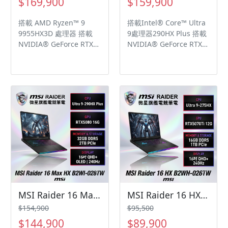
$169,900
$159,900
式鍵盤 Mystic Light 無邊
1.99kg (*筆電最薄處僅
界RGB觸控板設計 均溫板
16.65mm) 微星 AI 智慧引
搭載 AMD Ryzen™ 9
搭載Intel® Core™ Ultra
散熱設計，獨立PCIe Gen
擎針對使用情境自動調整
9955HX3D 處理器 搭載
9處理器290HX Plus 搭載
5 SSD散熱導管 99.9Whr
系統設定，實現最佳效能
NVIDIA® GeForce RTX™
NVIDIA® GeForce RTX™
超大容量電池 雙
表現 Windows 11 Pro
5090 Laptop GPU 24GB
5090筆記型電腦NVIDIA®
Thunderbolt™ 5 連接
GDDR7 筆記型電腦GPU
GPU 24GB GDDR7，支援
埠，啟動Bandwidth
支援NVIDIA Blackwell架
NVIDIA Blackwell架構、
Boost暢享高達120Gbps
構, DLSS 4與Max-Q技術
DLSS 4及 Max-Q 技術 16
傳輸頻寬 IR FHD 視訊鏡
OverBoost Ultra 超增壓
吋QHD+ (2560x1600),
頭具備實體隱私遮罩設
模式設計技術，提供最高
OLED, 240Hz更新率,
計，支援HDR & 3D
達260W的極致效能 18吋
100% DCI-P3廣色域,
Noise Reduction Plus降
UHD+ (3840x2400),
VESA DisplayHDR™ True
噪功能
16:10, MiniLED, 120Hz更
Black 1000, SGS護眼面板
新率, 100% DCI-P3, VESA
纖薄設計 21.95mm, 極致
DisplayHDR™ 1000 認證,
輕巧 2.6kg (*筆電最薄處
IPS等級面板 Mystic Light
僅 21.95mm) 2 x 2W立體
全景炫光燈效，採用全新
喇叭 + 2 x 2W低音單體 IR
矩陣炫光燈條設計 Cooler
FHD紅外線視訊鏡頭，具
MSI Raider 16 Max HX B2WI-028TW 微星旗艦電競筆電/Ultra 9-290HX Plus/RTX5080 16G/32GB DDR5/2TB PCIe/16吋 QHD+ OLED 240Hz/W11/單鍵RGB背光鍵盤🎈送保護套/滑鼠墊/鍵盤膜🎈
MSI Raider 16 HX B2WH-026TW 微星旗艦電競筆電/Ultra 9-275HX/RTX5070Ti 12G/16GB DDR5/1TB PCIe/16吋 QHD+ 240Hz/W11/24區RGB背光鍵盤🎈送保護套/滑鼠墊/鍵盤膜🎈
Boost 5 強效散熱設計，
備Webcam 隱私遮罩設
$154,900
$95,500
雙風扇、7散熱導管與獨立
計，內建HDR & 3D
$144,900
$89,900
SSD散熱導管 99.9Whr 超
Noise Reduction+