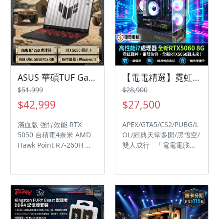
個月保固」與「一個月免
費到府收送」服務，讓您
買得安心、用得放心。
ASUS 華碩TUF Gaming A16 FA608UHI-0061A260H (AMD R7 260/16GB/512G PCIe/RTX 5050/16/W11)
【電電精選】霓虹戰神！Intel i7 處理器 搭配全新 RTX5060 8G 電競電腦 (海景房，全 RGB)
$51,999
$28,900
$42,999
$27,500
滿血版 強悍效能 RTX
APEX/GTA5/CS2/PUBG/L
5050 台積電4奈米 AMD
OL/經典天堂多開/黑悟空/
Hawk Point R7-260H 隨
雙人成行 「電電電腦澄
貨附TUF M3 電競滑鼠
和路實體總部把關，電腦
壞了不求人，專業技師做
你的後盾，全機送一鍵還
原系統，省時省力更安
心！」 霓虹戰神，電競信
仰・全新RTX5060戰未
來！ 這台電腦專為追求極