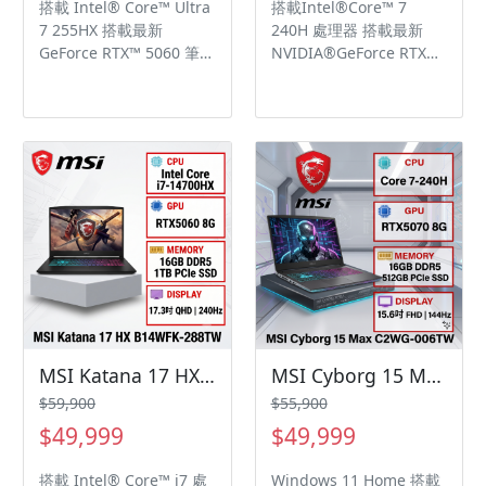
搭載 Intel® Core™ Ultra
搭載Intel®Core™ 7
7 255HX 搭載最新
240H 處理器 搭載最新
GeForce RTX™ 5060 筆記
NVIDIA®GeForce RTX™
型電腦 GPU 8GB GDDR6
5060筆記型電腦 GPU
支援NVIDIA DLSS 3, 超高
8GB GDDR7，支援
效Ada Lovelace架構及
NVIDIA Blackwell架構、
Max-Q 技術 獨立顯卡模
DLSS 4及 Max-Q 技術 15
式將GPU效能推升至全新
吋Full HD (1920x1080),
境界 微星 AI 智慧引擎針
144Hz更新率, 100%
對使用情境自動調整系統
sRGB色域範圍, IPS電競等
設定，實現最佳效能表現
級面板 支援 PD 3.0 快
17吋 QHD+, 240Hz更新
充，最高可達100W支援
率, 100% DCI-P3, IPS等
PD 3.0 快充，最高可達
級電競面板 24區RGB全彩
100W搭載Intel®Core™ 7
背光電競鍵盤 獨家Cooler
240H 處理器 搭載最新
Boost 5 高效散熱技術搭
NVIDIA®GeForce RTX™
配6散熱導管 支援播放高
5060筆記型電腦 GPU
MSI Katana 17 HX B14WFK-288TW 微星炫彩戰鬥款電競筆電/i7-14700HX/RTX5060 8G/16GB DDR5/1TB PCIe/17.3吋 QHD 240Hz/W11/四區RGB背光電競鍵盤/3年保🎈送保護套/滑鼠墊/鍵盤膜🎈
MSI Cyborg 15 Max C2WG-006TW 微星輕薄戰鬥電競筆電/Core 7-240H/RTX5070 8G/16GB DDR5/512GB PCIe/15.6吋 FHD 144Hz/W11🎈送保護套/滑鼠墊/鍵盤膜🎈
解析音樂 Windows 11
8GB GDDR7，支援
$59,900
$55,900
Home
NVIDIA Blackwell架構、
$49,999
$49,999
DLSS 4及 Max-Q 技術 15
吋Full HD (1920x1080),
搭載 Intel® Core™ i7 處
Windows 11 Home 搭載
144Hz更新率, 100%