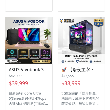
5050 筆記型電腦 GPU
用途 支援 MUX Switch 獨
8GB GDDR7 15吋Full HD
顯直連技術 支援 PD 3.0
(1920x1080), 144Hz更新
快充 超窄四邊框 100%
率, 100% sRGB色域範圍,
sRGB 高色域表現 搭載
IPS電競等級面板
DDR5記憶體、165Hz高更
新率電競螢幕
ASUS Vivobook S16 S3607AA-0072C325 瑰蜜粉 華碩時尚輕薄高效筆電/Ultra 5-325/16GB DDR5/512GB PCIe/16吋 16:10 FHD+ OLED/W11
🚀 【暗夜主宰・效能猛獸】最新 14 代 i5 攜手次世代 RTX5060 破發登場！
$42,999
$43,999
$39,999
$38,999
最新Intel Core Ultra
沉穩深邃的「隱形鎢黑」
5(Series3 )/NPU 47tops
機殼內，藏著不容忽視的
內建AI虛擬助理 (互動式機
狂暴效能。無論是暢遊 3A
器人 OMNI) 最高25hrs超
遊戲大作、高階影音剪