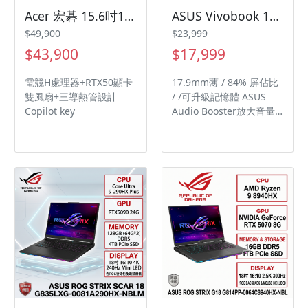
@377FIPFN) 專業技師給
Acer 宏碁 15.6吋13代i7輕薄電競筆電(Nitro V/ANV15-52-71YL/i7-13620H/16G/512G/RTX5060/W11)
ASUS Vivobook 15 X1504VA-0611B100U 午夜藍 華碩玩勝強悍筆電/Core 3-100U/8GB DDR5/512GB PCIe/15.6吋 FHD/W11
予最即時的支援。 無憂保
$49,900
$23,999
障：保固一個月 + 一個月
$43,900
$17,999
到府收送服務。
電競H處理器+RTX50顯卡
17.9mm薄 / 84% 屏佔比
雙風扇+三導熱管設計
/ /可升級記憶體 ASUS
Copilot key
Audio Booster放大音量
1.5X 可以180度攤平/軍規
認證 TÜV護眼認證/抗菌處
理技術