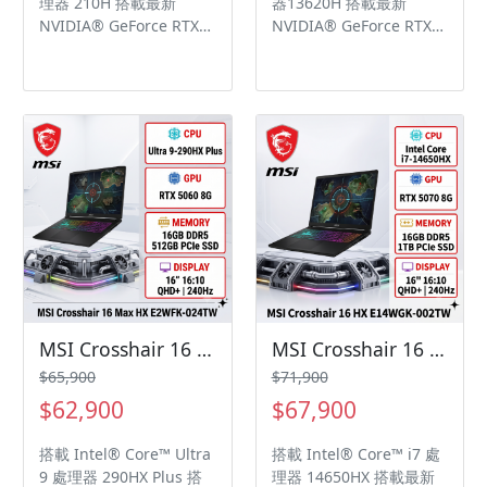
理器 210H 搭載最新
器13620H 搭載最新
NVIDIA® GeForce RTX™
NVIDIA® GeForce RTX™
5060 筆記型電腦 GPU
5050 筆記型電腦 GPU
8GB GDDR7，支援
8GB GDDR7 支援NVIDIA
NVIDIA Blackwell架構、
Blackwell架構、DLSS 4
DLSS 4及 Max-Q 技術
及 Max-Q 技術
17.3吋Full HD
(1920x1080), 144Hz更新
率, IPS電競等級面板
MSI Crosshair 16 Max HX E2WFK-024TW 微星旗艦高效電競筆電/Ultra 9-290HX Plus/RTX5060 8G/16GB DDR5/512GB PCIe/16吋 QHD+ 240Hz/W11/RGB背光電競鍵盤🎈送保護套/滑鼠墊/鍵盤膜🎈
MSI Crosshair 16 HX E14WGK-002TW 微星旗艦高效電競筆電/i7-14650HX/RTX5070 8G/16GB DDR5/1TB PCIe/16吋 QHD+ 240Hz/W11/RGB背光電競鍵盤
$65,900
$71,900
$62,900
$67,900
搭載 Intel® Core™ Ultra
搭載 Intel® Core™ i7 處
9 處理器 290HX Plus 搭
理器 14650HX 搭載最新