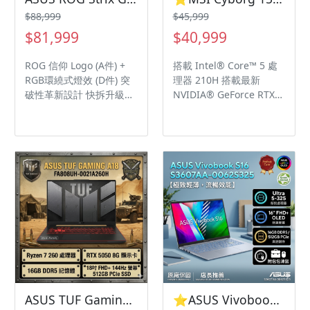
並搭載智慧擴大技術 向AI
Type-C 充電
$88,999
$45,999
降噪技術 / 1080P FHD IR
$81,999
$40,999
Camera / Per-Key 單鍵
RGB 實體數字鍵 / 30分鐘
ROG 信仰 Logo (A件) +
搭載 Intel® Core™ 5 處
最高快速充電 50% Type-
RGB環繞式燈效 (D件) 突
理器 210H 搭載最新
C 充電 / 高速傳輸
破性革新設計 快拆升級免
NVIDIA® GeForce RTX™
Thunderbolt 5 / 128GB
工具 全新超頻 Core Ultra
5060 筆記型電腦 GPU
+ 4TB (滿規)
9 290HX + 強悍效能 RTX
8GB GDDR7，支援
5070 12GB 2.5K+300Hz
NVIDIA Blackwell架構、
面板 兼具解析度與刷新
DLSS 4及 Max-Q 技術 獨
率/ DCI-PE 100%
家微星AI智慧引擎針對使
Pantone 認證 / ROG
用情境自動切換最佳效能
Nebula HDR / Dolby
模式 15.6吋Full HD
Vision HDR / Anti-glare
(1920x1080), 144Hz更新
ROG散熱技術：三個刀鋒
率, IPS電競等級面板 穿透
式3D風扇 + 左右 & 全後
感半透明機身設計 4區
排出風口 支援ACR防眩光
RGB全彩背光電競鍵盤搭
技術 / 雙顆喇叭並搭載智
配WASD醒目熱鍵 支援播
慧擴大技術 雙向AI降噪技
放高解析音樂 Windows
術 / 1080P FHD IR
11 Home 3年原廠保固
ASUS TUF Gaming A18 FA808UH-0021A260H 御鐵灰 華碩薄邊框軍規電競AI筆電/Ryzen 7 260/RTX5050 8G/16GB DDR5/512GB PCIe/18吋 16:10 FHD+ 144Hz/W11/含TUF電競滑鼠🎈送保護套/滑鼠墊/鍵盤膜🎈
⭐️ASUS Vivobook S16 S3607AA-0062S325 酷玩銀 華碩時尚輕薄高效筆電/Ultra 5-325/16GB DDR5/512GB PCIe/16吋 16:10 FHD+ OLED/W11/含原廠包包及滑鼠⭐️