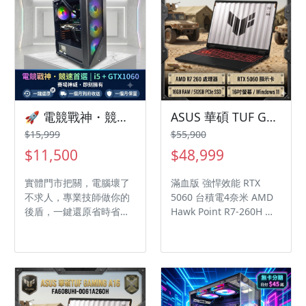
人生的體驗。 【亮點解
析：為什麼這台是首
選？】 🚀 心臟夠強，多
開無懼 Intel Ultra 7
265K 擁有驚人的 20 核
心，不管你是要在《特戰
英豪》拚槍法，還是一邊
掛機一邊剪片、直播，它
🚀 電競戰神・競速首選 水冷i5 + GTX1060 6G | 頂級賽場風格二手機，日付只要 $21！
ASUS 華碩 TUF Gaming A16 FA608UMI-0091A260H (AMD R7 260/16GB/512G PCIe/RTX 5060/16/W11)
都游刃有餘。
$15,999
$55,900
$11,500
$48,999
實體門市把關，電腦壞了
滿血版 強悍效能 RTX
不求人，專業技師做你的
5060 台積電4奈米 AMD
後盾，一鍵還原省時省
Hawk Point R7-260H 隨
力。 這是一台經過我們專
貨附TUF M3 電競滑鼠
業技師嚴格測試的電競戰
神二手機！ 我們深知消費
者對二手機的疑慮，因此
我們不僅將關鍵零件升級
為「全新」，更提供「一