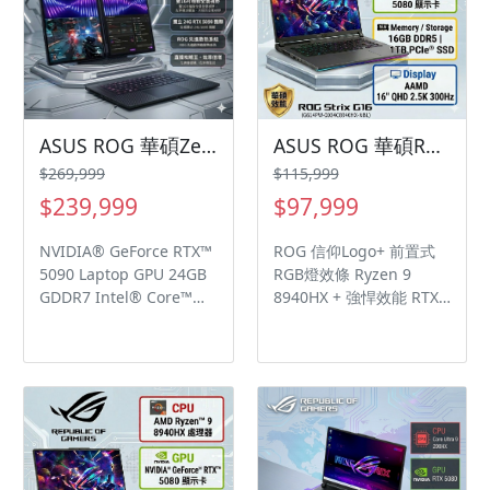
ASUS ROG 華碩Zephyrus Duo 16 16吋電競筆電灰(Ultra 9 386H/64G/2TB/GeForce RTX5090/W11/GX651AX-0022B386H-NBLO)
ASUS ROG 華碩ROG Strix G16 G614PW-0034C8940HX-NBL (R9 8940HX/16GB/1TB/RTX 5080/16/W11)
$269,999
$115,999
$239,999
$97,999
NVIDIA® GeForce RTX™
ROG 信仰Logo+ 前置式
5090 Laptop GPU 24GB
RGB燈效條 Ryzen 9
GDDR7 Intel® Core™
8940HX + 強悍效能 RTX
Ultra 9 Processor 386H
5080 隨貨附ROG 電競後
雙螢幕 3K (2880 x 1800)
背包+ROG Impact 電競
OLED, 120Hz, 觸控
滑鼠