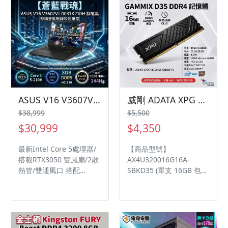
散熱通道 / TUF 電競滑鼠
播放速率提供清晰的遊戲
/ 實體數字鍵 MIL-STD-
視覺效果 ASUS Extreme
810H 軍規測試 支援2個
Low Motion Blur Sync
M.2 Pcie SSD 擴充Slot 支
(ELMB Sync) 技術可讓
援Adaptive-Sync 防畫面
ELMB 與可變更新率技術
撕裂技術
同時運作，以消除殘影及
破圖的情形，並提供清晰
的遊戲視覺效果
DisplayWidget Center
可讓您使用滑鼠輕鬆調整
ASUS V16 V3607VJ-0031K210H 靜謐黑 華碩蒼藍戰魂效能筆電/Core 5-210H/RTX3050 6G/8GB DDR5/512GB PCIe/16吋 16:10 FHD+ 144Hz/W11🎈送保護套/滑鼠墊/鍵盤膜
威剛 ADATA XPG GAMMIX D35 DDR4 3200 16GB 桌上型記憶體
顯示器設定 FreeSync
$38,999
$5,500
Premium 透過預設啟用
$30,999
$4,350
VRR (可變更新率)，提供
無縫、無破圖的遊戲體驗
最新Intel Core 5處理器/
【商品型號】
搭載RTX3050 雙風扇/2散
AX4U320016G16A-
熱管/雙通風口 搭配
SBKD35 (單支 16GB 包
IceCool散熱 最剛搭載
裝)
16:10 144Hz 2.5K
IPS/89%屏佔比 藍光背光
鍵盤搭配WASD+上下左右
透明 PD充電/HDMI 2.1/