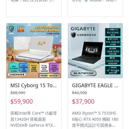
Nahimic音效技術，帶來
嚴格把關，出機前絕對通
個月 🚗 到府收送：一個
沉浸式3D環繞音效
過 24 小時高壓燒機測
月專人到府收送 💬 售後
Windows 11 Home
試。我們承諾：電腦壞了
服務：專業技師隨時在線
不求人，專業客服與技師
(@377FIPFN)
永遠做你的最強後盾！ 全
機標配「一鍵還原救
星」，無論是中毒還是系
統卡頓，一鍵按下去瞬間
滿血復活，幫您省下大把
重灌時間與金錢，讓您買
得安心、用得無憂！
MSI Cyborg 15 Toy Story Edition C13WE-423TW 微星玩具總動員特仕版聯名筆電/i5-13420H/RTX5050 8G/16GB DDR5/512GB PCIe/15.6吋 FHD 144Hz/W11/含聯名專屬周邊配件
GIGABYTE EAGLE 9MJR2TWF93SH 技嘉戰鬥版電競筆電/R5-7533HS/RTX4050 6G/16GB DDR5/512GB PCIe/16吋 16:10 WUXGA 165Hz/W11
$68,900
$42,900
$59,900
$37,900
搭載Intel® Core™ i5處理
AMD Ryzen™ 5 7533HS
器13420H 搭載最新
6核心 RTX 4050 獨顯 180
NVIDIA® GeForce RTX™
度平開式設計可因應各種