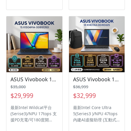
長效/89% 屏佔比 可180
輯，還是多開實況，這台
度開合/PD充電/軍規認
主機都能帶給您前所未有
證/AD件金屬
的流暢體驗。極致的散熱
風道設計搭配絢麗光效，
讓它不僅是一台電腦，更
是您專屬的桌面藝術品！
ASUS Vivobook 15 X1504MA-0081B350 午夜藍 華碩玩勝強悍筆電/Core 7-350/8GB DDR5/512GB PCIe/15.6吋 FHD/W11
ASUS Vivobook 14 X1407AA-0041D325 鉑金色 華碩輕薄高效筆電/Ultra 5-325/16GB DDR5/512GB PCIe/14吋 16:10 FHD+/W11/含原廠包包及滑鼠
$35,000
$36,999
$29,999
$32,999
最新Intel Wildcat平台
最新Intel Core Ultra
(Serise3)/NPU 17tops 支
5(Series3 )/NPU 47tops
援PD充電/可180度開
內建AI虛擬助理 (互動式機
合/84%屏佔比 ASUS
器人 OMNI) 可180度開