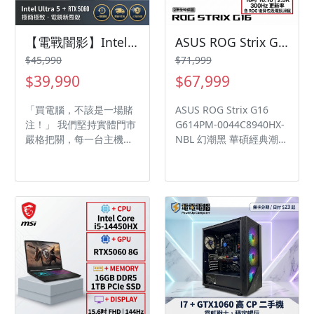
【電戰闇影】Intel Ultra 5 搭載 RTX 5060 破發效能，無卡分期輕鬆入手，日付只要 $65 起！
ASUS ROG Strix G16 G614PM-0044C8940HX-NBL 幻潮黑 華碩經典潮流電競筆電/R9-8940HX/RTX5060 8G/16GB DDR5/1TB PCIe/16吋 16:10 2.5K 300Hz/W11/含ROG後背包及電競滑鼠🎈送保護套/滑鼠墊/鍵盤膜🎈
$45,990
$71,999
$39,990
$67,999
「買電腦，不該是一場賭
ASUS ROG Strix G16
注！」 我們堅持實體門市
G614PM-0044C8940HX-
嚴格把關，每一台主機出
NBL 幻潮黑 華碩經典潮流
機前皆經過 24 小時嚴苛
電競筆電/R9-
燒機測試與電壓穩定度檢
8940HX/RTX5060
測。電腦壞了不求人！專
8G/16GB DDR5/1TB
業技師做你的堅強後盾，
PCIe/16吋 16:10 2.5K
更獨家贈送『一鍵還原系
300Hz/W11/含ROG後背
統』，重灌自救省時省
包及電競滑鼠🎈送保護套/
力。電電電腦給您的不只
滑鼠墊/鍵盤膜🎈
是效能，更是滿滿的安全
感與保障！