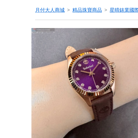
月付大人商城
精品珠寶商品
星晴錶業國