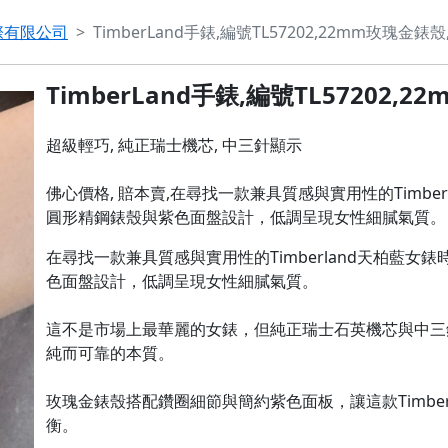
際有限公司
TimberLand手錶,編號TL57202,22mm玫瑰金
TimberLand手錶,編號TL57202
超級輕巧, 純正瑞士機芯, 中三針顯示

佛心價格, 賠本賣,在尋找一款兼具質感與實用性的Timberl
圓形精鋼錶殼與紫色面盤設計，低調呈現女性細膩氣質。
在尋找一款兼具質感與實用性的Timberland天柏藍女錶
色面盤設計，低調呈現女性細膩氣質。

這不是市場上最華麗的女錶，但純正瑞士石英機芯與中三
純而可靠的本質。

玫瑰金錶殼搭配鑽圈細節與簡約紫色面板，讓這款Timbe
衡。
