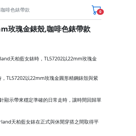
錶殼,咖啡色錶帶款
0
,22mm玫瑰金錶殼,咖啡色錶帶款
and天柏藍女錶時，TL57202以22mm玫瑰金
時，TL57202以22mm玫瑰金圓形精鋼錶殼與紫
針顯示帶來穩定準確的日常走時，讓時間回歸單
rland天柏藍女錶在正式與休閒穿搭之間取得平