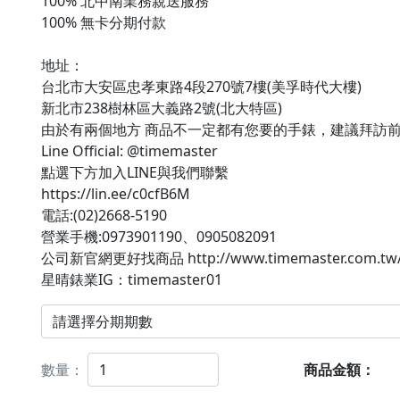
100% 北中南業務親送服務

100% 無卡分期付款

地址：

台北市大安區忠孝東路4段270號7樓(美孚時代大樓)

新北市238樹林區大義路2號(北大特區)

由於有兩個地方 商品不一定都有您要的手錶，建議拜訪前
Line Official: @timemaster

點選下方加入LINE與我們聯繫

https://lin.ee/c0cfB6M

電話:(02)2668-5190

營業手機:0973901190、0905082091

公司新官網更好找商品 http://www.timemaster.com.tw/
星晴錶業IG：timemaster01
數量：
商品金額：