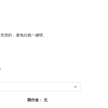
先預約，避免白跑一趟唷。



期付金：
元