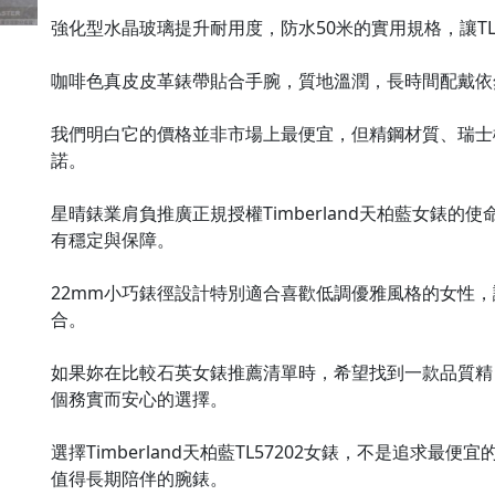
強化型水晶玻璃提升耐用度，防水50米的實用規格，讓TL5
咖啡色真皮皮革錶帶貼合手腕，質地溫潤，長時間配戴依然
我們明白它的價格並非市場上最便宜，但精鋼材質、瑞士
諾。

星晴錶業肩負推廣正規授權Timberland天柏藍女錶的使
有穩定與保障。

22mm小巧錶徑設計特別適合喜歡低調優雅風格的女性
合。

如果妳在比較石英女錶推薦清單時，希望找到一款品質精良
個務實而安心的選擇。

選擇Timberland天柏藍TL57202女錶，不是追求
值得長期陪伴的腕錶。
