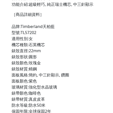
功能介紹:超級輕巧, 純正瑞士機芯, 中三針顯示
［商品詳細資料］

品牌:Timberland天柏藍

型號:TL57202

適用性別:女

機芯種類:石英機芯

錶殼直徑:22mm

錶殼形狀:圓形

錶殼顏色:玫瑰金

錶殼材質:精鋼

面板風格:簡約, 中三針顯示, 鑽圈

面板顏色:紫色

玻璃材質:強化型水晶玻璃

錶帶顏色:咖啡色

錶帶材質:真皮皮革

防水等級:防水50米

保固年限:全球保固2年
