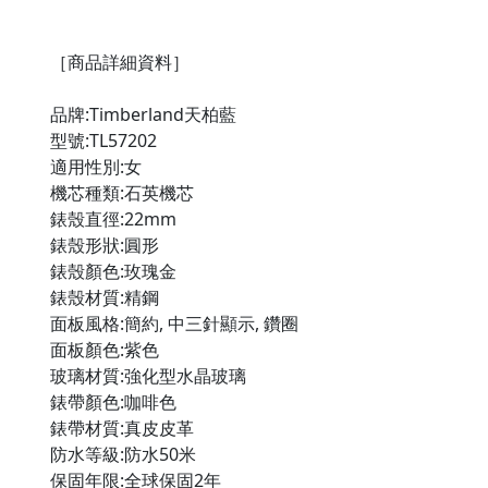
［商品詳細資料］

品牌:Timberland天柏藍

型號:TL57202

適用性別:女

機芯種類:石英機芯

錶殼直徑:22mm

錶殼形狀:圓形

錶殼顏色:玫瑰金

錶殼材質:精鋼

面板風格:簡約, 中三針顯示, 鑽圈

面板顏色:紫色

玻璃材質:強化型水晶玻璃

錶帶顏色:咖啡色

錶帶材質:真皮皮革

防水等級:防水50米

保固年限:全球保固2年
