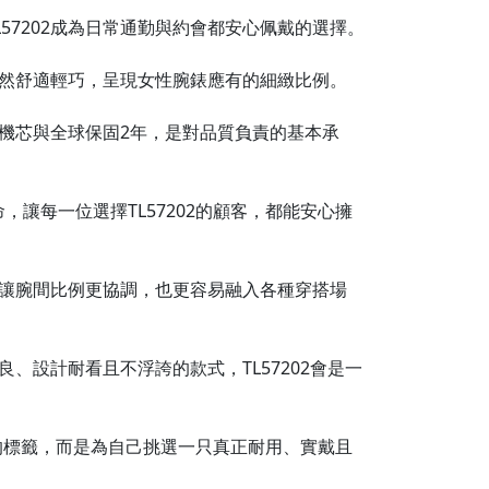
7202成為日常通勤與約會都安心佩戴的選擇。

舒適輕巧，呈現女性腕錶應有的細緻比例。

機芯與全球保固2年，是對品質負責的基本承
命，讓每一位選擇TL57202的顧客，都能安心擁
，讓腕間比例更協調，也更容易融入各種穿搭場
、設計耐看且不浮誇的款式，TL57202會是一
最便宜的標籤，而是為自己挑選一只真正耐用、實戴且