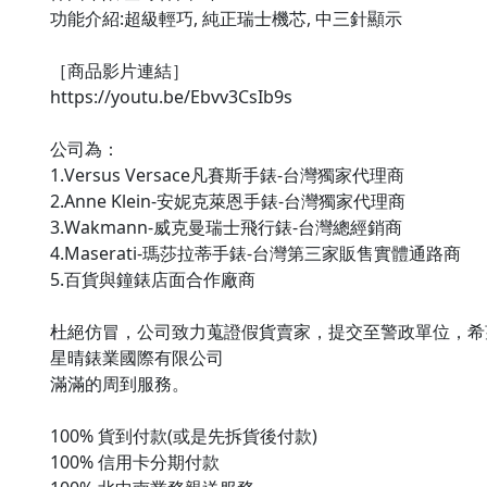
功能介紹:超級輕巧, 純正瑞士機芯, 中三針顯示

［商品影片連結］

https://youtu.be/Ebvv3CsIb9s

公司為：

1.Versus Versace凡賽斯手錶-台灣獨家代理商

2.Anne Klein-安妮克萊恩手錶-台灣獨家代理商

3.Wakmann-威克曼瑞士飛行錶-台灣總經銷商

4.Maserati-瑪莎拉蒂手錶-台灣第三家販售實體通路商

5.百貨與鐘錶店面合作廠商

杜絕仿冒，公司致力蒐證假貨賣家，提交至警政單位，希望
星晴錶業國際有限公司

滿滿的周到服務。

100% 貨到付款(或是先拆貨後付款)

100% 信用卡分期付款
