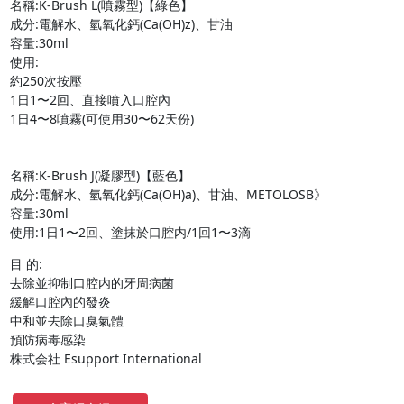
名稱:K-Brush L(噴霧型)【綠色】

成分:電解水、氫氧化鈣(Ca(OH)z)、甘油

容量:30ml

使用:

約250次按壓

1日1〜2回、直接噴入口腔內

1日4〜8噴霧(可使用30〜62天份)

名稱:K-Brush J(凝膠型)【藍色】

成分:電解水、氫氧化鈣(Ca(OH)a)、甘油、METOLOSB》

容量:30ml

目 的:

去除並抑制口腔内的牙周病菌

緩解口腔內的發炎

中和並去除口臭氣體

預防病毒感染

株式会社 Esupport International