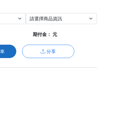
期付金：
元
車
分享