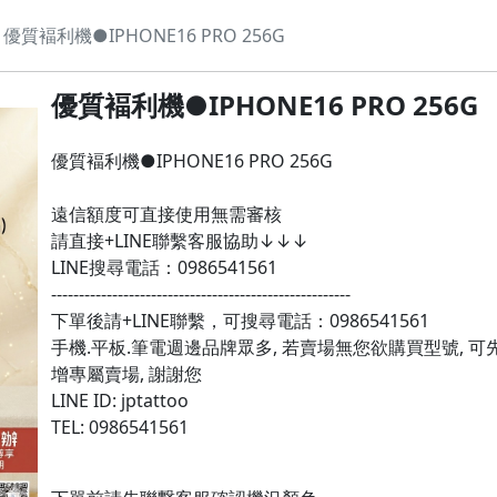
優質褔利機●IPHONE16 PRO 256G
優質褔利機●IPHONE16 PRO 256G
優質褔利機●IPHONE16 PRO 256G

遠信額度可直接使用無需審核

請直接+LINE聯繫客服協助↓↓↓

LINE搜尋電話：0986541561

------------------------------------------------------

下單後請+LINE聯繫，可搜尋電話：0986541561

手機.平板.筆電週邊品牌眾多, 若賣場無您欲購買型號, 可
增專屬賣場, 謝謝您

LINE ID: jptattoo

TEL: 0986541561
