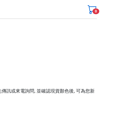
0
先傳訊或來電詢問, 並確認現貨顏色後, 可為您新