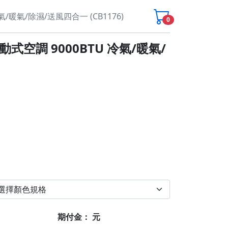
冷氣/暖氣/除濕/送風四合一 (CB1176)
0
移動式空調 9000BTU 冷氣/暖氣/
期付金：
元