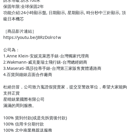
防水等級:防水100米

保固年限:全球保固2年

功能介紹:24小時顯示盤, 日期顯示, 星期顯示, 時分秒中三針顯示, 頂
級日本機芯

［商品影片連結］

https://youtu.be/J8RzDolro1w

公司為：

1.Anne Klein-安妮克萊恩手錶-台灣獨家代理商

2.Wakmann-威克曼瑞士飛行錶-台灣總經銷商

3.Maserati-瑪莎拉蒂手錶-台灣第三家販售實體通路商

4.百貨與鐘錶店面合作廠商

杜絕仿冒，公司致力蒐證假貨賣家，提交至警政單位，希望大家能夠
支持正貨

星晴錶業國際有限公司

滿滿的周到服務。

100% 貨到付款(或是先拆貨後付款)

100% 信用卡分期付款

100% 北中南業務親送服務
