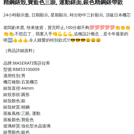
精鋼錶殼,寶藍色三眼, 運動錶面,銀色精鋼錶帶款
24小時顯示盤, 日期顯示, 星期顯示, 時分秒中三針顯示, 頂級日本機芯

老闆虧本賣, 快來搶貨，賣完即止,100分都不夠💯💯💯💯💯👏👏👏
👏👏,不想忍了，我要入手👊💪💪💪,這種設計概念，是今年最新的
唷🆕👍︎👍︎👍︎,令人鍾愛的特別款式!!!😎😎😎😀😀😀
［商品詳細資料］

品牌:MASERATI瑪莎拉蒂

型號:R8853100009

適用性別:男

機芯種類:石英機芯

錶殼直徑:44mm

錶殼形狀:圓形

錶殼顏色:銀

錶殼材質:精鋼

面板風格:三眼, 運動

面板顏色:寶藍色

玻璃材質:強化型水晶玻璃

錶帶顏色:銀色
