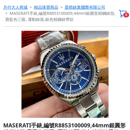
月付大人商城
精品珠寶商品
星晴錶業國際有限公司
MASERATI手錶,編號R8853100009,44mm銀圓形精鋼錶殼,
0
寶藍色三眼, 運動錶面,銀色精鋼錶帶款
Previous
Next
MASERATI手錶,編號R8853100009,44mm銀圓形