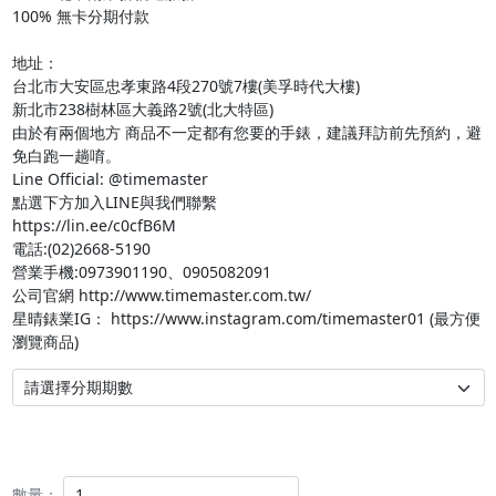
100% 無卡分期付款

地址：

台北市大安區忠孝東路4段270號7樓(美孚時代大樓)

新北市238樹林區大義路2號(北大特區)

由於有兩個地方 商品不一定都有您要的手錶，建議拜訪前先預約，避
免白跑一趟唷。

Line Official: @timemaster

點選下方加入LINE與我們聯繫

https://lin.ee/c0cfB6M

電話:(02)2668-5190

營業手機:0973901190、0905082091

公司官網 http://www.timemaster.com.tw/

星晴錶業IG： https://www.instagram.com/timemaster01 (最方便
數量：