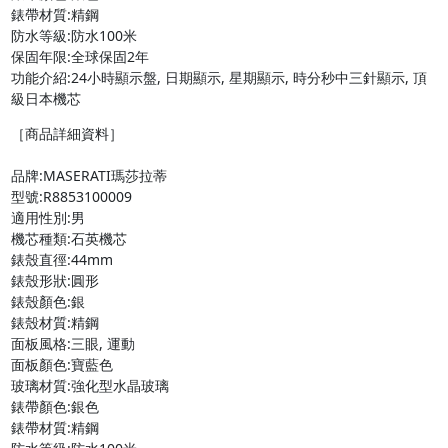
錶帶材質:精鋼

防水等級:防水100米

保固年限:全球保固2年

功能介紹:24小時顯示盤, 日期顯示, 星期顯示, 時分秒中三針顯示, 頂
級日本機芯
［商品詳細資料］

品牌:MASERATI瑪莎拉蒂

型號:R8853100009

適用性別:男

機芯種類:石英機芯

錶殼直徑:44mm

錶殼形狀:圓形

錶殼顏色:銀

錶殼材質:精鋼

面板風格:三眼, 運動

面板顏色:寶藍色

玻璃材質:強化型水晶玻璃

錶帶顏色:銀色

錶帶材質:精鋼
