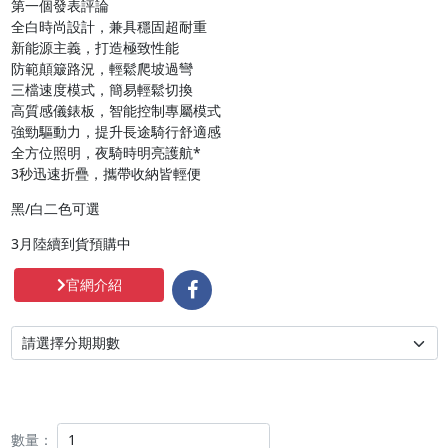
第一個發表評論

全白時尚設計，兼具穩固超耐重

新能源主義，打造極致性能

防範顛簸路況，輕鬆爬坡過彎

三檔速度模式，簡易輕鬆切換

高質感儀錶板，智能控制專屬模式

強勁驅動力，提升長途騎行舒適感

全方位照明，夜騎時明亮護航*

3秒迅速折疊，攜帶收納皆輕便
黑/白二色可選
3月陸續到貨預購中
官網介紹
數量：