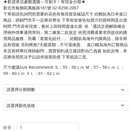
★歡迎來店參觀選購～可刷卡！有現金分期★ 

新北市板橋區萬板路161號 02-8258-2067

下單前請先詢問您需要的花色有無現貨並確認尺寸 此帽款為日本進口
商品，經銷門市不一定庫存齊全 下單前皆會告知買方到貨時間及出貨
時間 門市若有現貨，會於上班時間盡速出貨  依「通訊交易解除權合
理例外情事適用準則」第二條第二款規定 依照消費者要求而提供的購
買商品服務，而屬「客製化給付」。 此帽款為海外代購商品，除非商
品有瑕疵 否則將無7天鑑賞期，不可退換貨。  進口帽為海外訂製商品 
本店有聘專任律師顧問，買賣契約成立後請對自己負責 如欲反悔，本
尺寸建議Size Recommend Ｓ：55－56ｃｍ Ｍ：57－58ｃｍ Ｌ：
59－60ｃｍ ＸＬ：61－62ｃｍ 
數量：