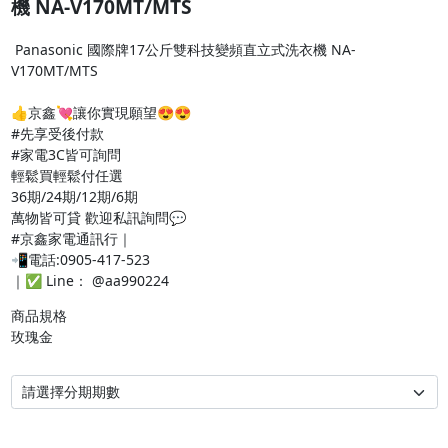
機 NA-V170MT/MTS
 Panasonic 國際牌17公斤雙科技變頻直立式洗衣機 NA-
V170MT/MTS

👍京鑫💘讓你實現願望😍😍

#先享受後付款  

#家電3C皆可詢問

輕鬆買輕鬆付任選 

36期/24期/12期/6期 

萬物皆可貸 歡迎私訊詢問💬

#京鑫家電通訊行｜

📲電話:0905-417-523

｜✅ Line： @aa990224 
商品規格

玫瑰金