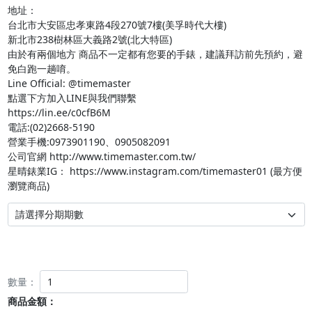
地址：

台北市大安區忠孝東路4段270號7樓(美孚時代大樓)

新北市238樹林區大義路2號(北大特區)

由於有兩個地方 商品不一定都有您要的手錶，建議拜訪前先預約，避
免白跑一趟唷。

Line Official: @timemaster

點選下方加入LINE與我們聯繫

https://lin.ee/c0cfB6M

電話:(02)2668-5190

營業手機:0973901190、0905082091

公司官網 http://www.timemaster.com.tw/

星晴錶業IG： https://www.instagram.com/timemaster01 (最方便
數量：
商品金額：