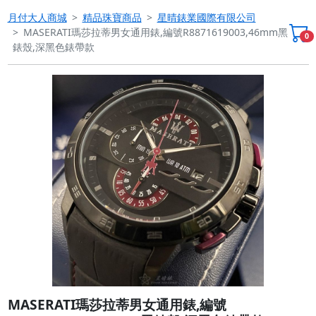
月付大人商城
精品珠寶商品
星晴錶業國際有限公司
MASERATI瑪莎拉蒂男女通用錶,編號R8871619003,46mm黑
0
錶殼,深黑色錶帶款
Previous
Next
MASERATI瑪莎拉蒂男女通用錶,編號