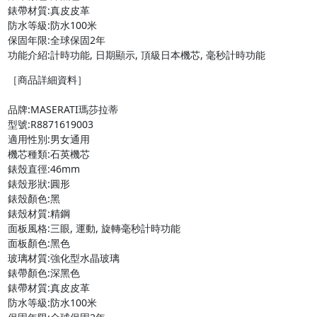
錶帶材質:真皮皮革

防水等級:防水100米

保固年限:全球保固2年

功能介紹:計時功能, 日期顯示, 頂級日本機芯, 毫秒計時功能
［商品詳細資料］

品牌:MASERATI瑪莎拉蒂

型號:R8871619003

適用性別:男女通用

機芯種類:石英機芯

錶殼直徑:46mm

錶殼形狀:圓形

錶殼顏色:黑

錶殼材質:精鋼

面板風格:三眼, 運動, 旋轉毫秒計時功能

面板顏色:黑色

玻璃材質:強化型水晶玻璃

錶帶顏色:深黑色

錶帶材質:真皮皮革

防水等級:防水100米
