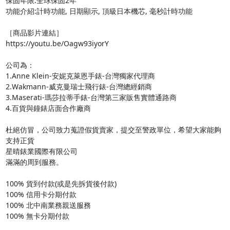
保固年限:全球保固2年

功能介紹:計時功能, 日期顯示, 頂級日本機芯, 毫秒計時功能

［商品影片連結］

https://youtu.be/Oagw93iyorY

公司為：

1.Anne Klein-安妮克萊恩手錶-台灣獨家代理商

2.Wakmann-威克曼瑞士飛行錶-台灣總經銷商

3.Maserati-瑪莎拉蒂手錶-台灣第三家販售實體通路商

4.百貨與鐘錶店面合作廠商

杜絕仿冒，公司致力蒐證假貨賣家，提交至警政單位，希望大家能夠
支持正貨

星晴錶業國際有限公司

滿滿的周到服務。

100% 貨到付款(或是先拆貨後付款)

100% 信用卡分期付款

100% 北中南業務親送服務

100% 無卡分期付款
