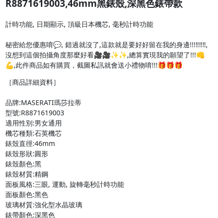
R8871619003,46mm黑錶殼,深黑色錶帶款
計時功能, 日期顯示, 頂級日本機芯, 毫秒計時功能

秘密給您優惠唷💬, 錯過就沒了,這款就是要好好留在我的身邊!!!‼︎‼︎‼︎,
沒想到這個拍攝角度那麼好看🎥🎥✨✨,總算實現我的願望了!!!👊
💪,此件商品如有購買，截圖私訊就會送小禮物唷!!!🎁🎁🎁
［商品詳細資料］

品牌:MASERATI瑪莎拉蒂

型號:R8871619003

適用性別:男女通用

機芯種類:石英機芯

錶殼直徑:46mm

錶殼形狀:圓形

錶殼顏色:黑

錶殼材質:精鋼

面板風格:三眼, 運動, 旋轉毫秒計時功能

面板顏色:黑色

玻璃材質:強化型水晶玻璃

錶帶顏色:深黑色
