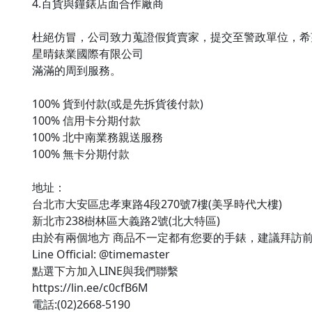
4.百貨與鐘錶店面合作廠商

杜絕仿冒，公司致力蒐證假貨賣家，提交至警政單位，希望
星晴錶業國際有限公司

滿滿的周到服務。

100% 貨到付款(或是先拆貨後付款)

100% 信用卡分期付款

100% 北中南業務親送服務

100% 無卡分期付款

地址：

台北市大安區忠孝東路4段270號7樓(美孚時代大樓)

新北市238樹林區大義路2號(北大特區)

由於有兩個地方 商品不一定都有您要的手錶，建議拜訪前
Line Official: @timemaster

點選下方加入LINE與我們聯繫

https://lin.ee/c0cfB6M

電話:(02)2668-5190
