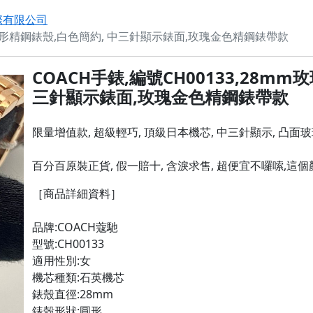
際有限公司
瑰金圓形精鋼錶殼,白色簡約, 中三針顯示錶面,玫瑰金色精鋼錶帶款
COACH手錶,編號CH00133,28m
三針顯示錶面,玫瑰金色精鋼錶帶款
限量增值款, 超級輕巧, 頂級日本機芯, 中三針顯示, 凸面玻璃設
百分百原裝正貨, 假一賠十, 含淚求售, 超便宜不囉嗦,這
［商品詳細資料］

品牌:COACH蔻馳

型號:CH00133

適用性別:女

機芯種類:石英機芯

錶殼直徑:28mm

錶殼形狀:圓形
