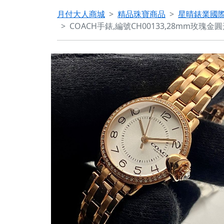
月付大人商城
精品珠寶商品
星晴錶業國
COACH手錶,編號CH00133,28mm玫