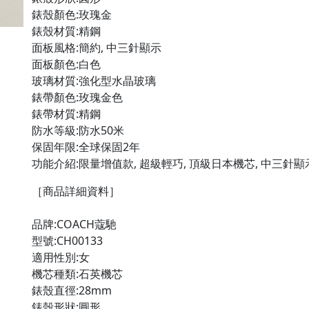
錶殼顏色:玫瑰金

錶殼材質:精鋼

面板風格:簡約, 中三針顯示

面板顏色:白色

玻璃材質:強化型水晶玻璃

錶帶顏色:玫瑰金色

錶帶材質:精鋼

防水等級:防水50米

保固年限:全球保固2年

功能介紹:限量增值款, 超級輕巧, 頂級日本機芯, 中三針顯
［商品詳細資料］

品牌:COACH蔻馳

型號:CH00133

適用性別:女

機芯種類:石英機芯

錶殼直徑:28mm

錶殼形狀:圓形
