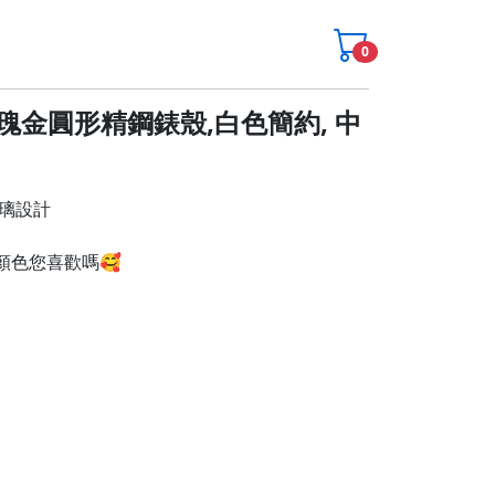
0
m玫瑰金圓形精鋼錶殼,白色簡約, 中
計

個顏色您喜歡嗎🥰