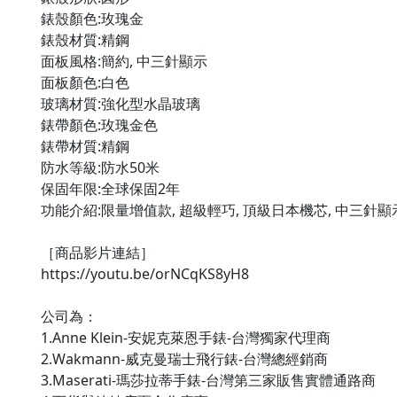
錶殼顏色:玫瑰金

錶殼材質:精鋼

面板風格:簡約, 中三針顯示

面板顏色:白色

玻璃材質:強化型水晶玻璃

錶帶顏色:玫瑰金色

錶帶材質:精鋼

防水等級:防水50米

保固年限:全球保固2年

功能介紹:限量增值款, 超級輕巧, 頂級日本機芯, 中三針顯示,
［商品影片連結］

https://youtu.be/orNCqKS8yH8

公司為：

1.Anne Klein-安妮克萊恩手錶-台灣獨家代理商

2.Wakmann-威克曼瑞士飛行錶-台灣總經銷商

3.Maserati-瑪莎拉蒂手錶-台灣第三家販售實體通路商
