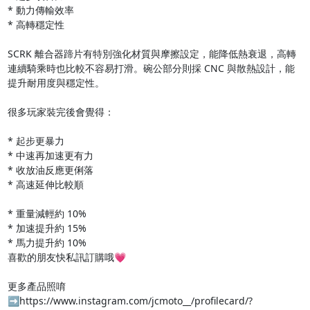
* 動力傳輸效率

* 高轉穩定性

SCRK 離合器蹄片有特別強化材質與摩擦設定，能降低熱衰退，高轉
連續騎乘時也比較不容易打滑。碗公部分則採 CNC 與散熱設計，能
提升耐用度與穩定性。  

很多玩家裝完後會覺得：

* 起步更暴力

* 中速再加速更有力

* 收放油反應更俐落

* 高速延伸比較順

* 重量減輕約 10%

* 加速提升約 15%

* 馬力提升約 10%

喜歡的朋友快私訊訂購哦💗

更多產品照唷
➡️https://www.instagram.com/jcmoto__/profilecard/?