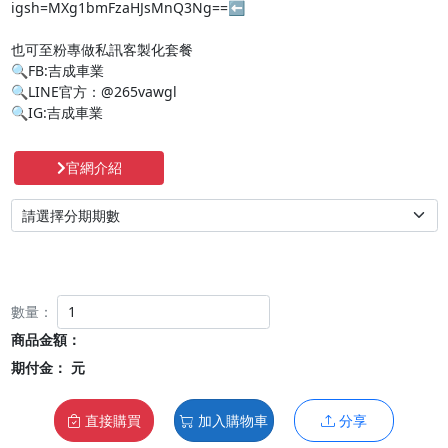
igsh=MXg1bmFzaHJsMnQ3Ng==⬅️

也可至粉專做私訊客製化套餐

🔍FB:吉成車業

🔍LINE官方：@265vawgl

🔍IG:吉成車業
官網介紹
數量：
商品金額：
期付金：
元
直接購買
加入購物車
分享