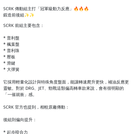
SCRK 傳動組主打「冠軍級動力反應」🔥🔥🔥

鍛造前後組✨✨
SCRK 前組主要包含：

* 普利盤

* 楓葉盤

* 普利珠

* 壓板

* 滑鍵

* 大彈簧

它採用輕量化設計與特殊角度盤面，能讓轉速爬升更快，補油反應更
靈敏。對於 DRG、JET、勁戰這類偏高轉車款來說，會有很明顯的
「一催就衝」感。  

SCRK 官方也提到，相較原廠傳動：

後組則偏向提升：

* 起步咬合力
