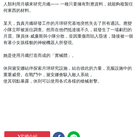
人類利用月礦來研究月纖—— 一種只要擁有對應資料，就能夠複製任
何東西的材料。

某天，負責月纖研發工作的月球研究基地突然失去了所有通訊。應變
小隊立即被派往調查。然而在他們抵達後不久，就發生了一場劇烈的
月震。隊員休‧威廉斯與小隊分散，並因重傷而陷入昏迷，隨後被一個
有著小女孩樣貌的神秘機器人所發現。

她是使用月纖打造而成的「實械體」。

休與黛安娜結伴探索月球研究設施，結合彼此的力量，克服設施中的
重重威脅。在戰鬥中，黛安娜會駭入敵人系統，

使其弱點暴露，休則可以使用各式各樣的槍械射擊。

官網介紹