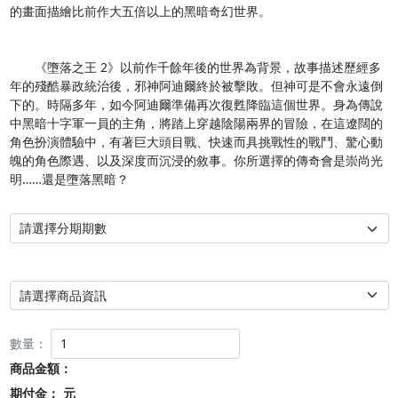
的畫面描繪比前作大五倍以上的黑暗奇幻世界。

　　《墮落之王 2》以前作千餘年後的世界為背景，故事描述歷經多
年的殘酷暴政統治後，邪神阿迪爾終於被擊敗。但神可是不會永遠倒
下的。時隔多年，如今阿迪爾準備再次復甦降臨這個世界。身為傳說
中黑暗十字軍一員的主角，將踏上穿越陰陽兩界的冒險，在這遼闊的
角色扮演體驗中，有著巨大頭目戰、快速而具挑戰性的戰鬥、驚心動
魄的角色際遇、以及深度而沉浸的敘事。你所選擇的傳奇會是崇尚光
明……還是墮落黑暗？
數量：
商品金額：
期付金：
元