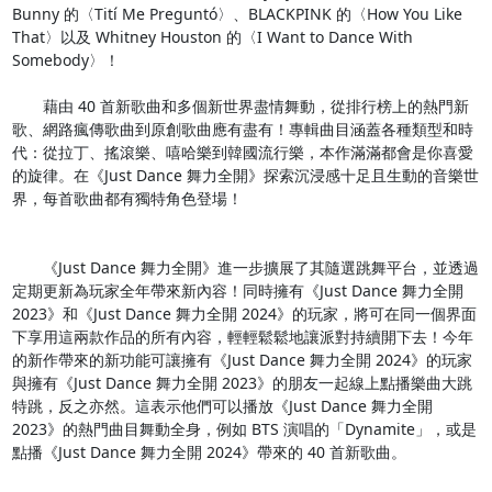
Bunny 的〈Tití Me Preguntó〉、BLACKPINK 的〈How You Like 
That〉以及 Whitney Houston 的〈I Want to Dance With 
Somebody〉！

　　藉由 40 首新歌曲和多個新世界盡情舞動，從排行榜上的熱門新
歌、網路瘋傳歌曲到原創歌曲應有盡有！專輯曲目涵蓋各種類型和時
代：從拉丁、搖滾樂、嘻哈樂到韓國流行樂，本作滿滿都會是你喜愛
的旋律。在《Just Dance 舞力全開》探索沉浸感十足且生動的音樂世
界，每首歌曲都有獨特角色登場！

　　《Just Dance 舞力全開》進一步擴展了其隨選跳舞平台，並透過
定期更新為玩家全年帶來新內容！同時擁有《Just Dance 舞力全開 
2023》和《Just Dance 舞力全開 2024》的玩家，將可在同一個界面
下享用這兩款作品的所有內容，輕輕鬆鬆地讓派對持續開下去！今年
的新作帶來的新功能可讓擁有《Just Dance 舞力全開 2024》的玩家
與擁有《Just Dance 舞力全開 2023》的朋友一起線上點播樂曲大跳
特跳，反之亦然。這表示他們可以播放《Just Dance 舞力全開 
2023》的熱門曲目舞動全身，例如 BTS 演唱的「Dynamite」，或是
點播《Just Dance 舞力全開 2024》帶來的 40 首新歌曲。
