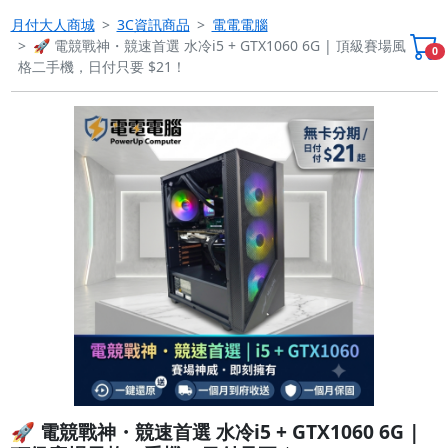
月付大人商城
3C資訊商品
電電電腦
🚀 電競戰神・競速首選 水冷i5 + GTX1060 6G | 頂級賽場風
0
格二手機，日付只要 $21！
Previous
Next
🚀 電競戰神・競速首選 水冷i5 + GTX1060 6G |