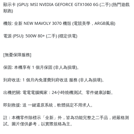
顯示卡 (GPU): MSI NVIDIA GEFORCE GTX1060 6G (二手) (熱門遊戲
順跑)

機殼: 全新 NEW MAVOLY 3070 機殼 (電競美學，ARGB風扇)

電源 (PSU): 500W 80+ (二手) (穩定供電)

[無憂保障服務]

保固: 本機享有 1 個月保固 (非人為損壞)。

到府收送: 1 個月內免運費到府收送 服務 (非人為損壞)。

出機把關: 電電電腦獨家：24小時燒機測試、零件健康診斷。

即刻救援: 送 一鍵還原系統，軟體搞定不用求人。

註：本機零件除標示「全新」外，皆為功能完整之二手品，經嚴格測