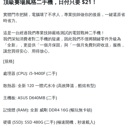
頂級賽場風格二手機，日付只要 $21！
實體門市把關，電腦壞了不求人，專業技師做你的後盾，一鍵還原省
時省力。

這是一台經過我們專業技師嚴格測試的電競戰神二手機！

我們深知消費者對二手機的疑慮，因此我們不僅將關鍵零件升級為
「全新」，更提供「一個月保固」與「一個月免費到府收送」服務，
讓您買得安心、用得放心。
[規格] 

處理器 (CPU): i5-9400F (二手)

散熱器: 全新 120 一體式水冷 (高效降溫，酷炫有型)

主機板: ASUS D640MB (二手)

記憶體 (RAM): 全新 威剛 DDR4 16G (暢玩無卡頓)

硬碟 (SSD): SSD 480G (二手) (極速開機，秒速載入)
