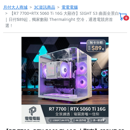
月付大人商城
3C資訊商品
電電電腦
【R7 7700+RTX 5060 Ti 16G 大顯存】SIGHT S3 曲面全景白
0
| 日付$89起，獨家數顯 Thermalright 空冷，通透電競房首
選！
Previous
Next