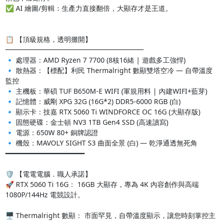
✅ AI 繪圖/剪輯：生產力直接翻倍，大顯存才是王道。

📋 【頂級規格，透明攤開】 
━━━━━━━━━━━━━━━━━━━━ 

🔹 處理器：AMD Ryzen 7 7700 (8核16緒 | 遊戲多工強悍) 

🔹 散熱器：【標配】利民 Thermalright 數顯雙塔空冷 — 自帶溫度
監控 

🔹 主機板：華碩 TUF B650M-E WIFI (軍規用料 | 內建WIFI+藍芽) 

🔹 記憶體：威剛 XPG 32G (16G*2) DDR5-6000 RGB (白) 

🔹 顯示卡：技嘉 RTX 5060 Ti WINDFORCE OC 16G (大顯存版) 

🔹 固態硬碟：金士頓 NV3 1TB Gen4 SSD (高速讀寫) 

🔹 電源：650W 80+ 銅牌認證 

🔹 機殼：MAVOLY SIGHT S3 曲面全景 (白) — 乾淨通透無死角 

━━━━━━━━━━━━━━━━━━━━

🛡️ 【電電電腦．職人承諾】 

🚀 RTX 5060 Ti 16G： 16GB 大顯存，專為 4K 內容創作與高端 
1080P/144Hz 電競設計。

🖥️ Thermalright 數顯： 市面罕見，自帶溫度顯示，讓您時刻掌控主