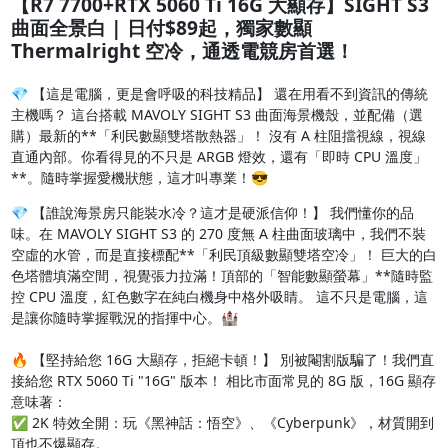
【R7 7700+RTX 5060 Ti 16G 大顯存】SIGHT S3
曲面全景白 | 日付$89起，獨家數顯
Thermalright 空冷，通透電競房首選！
💎 【這是電腦，更是會呼吸的科技精品】 還在用看不到資訊的傳統
主機嗎？ 這台搭載 MAVOLY SIGHT S3 曲面海景機殼，並配備（選
購）最新的**「利民數顯雙塔散熱器」！ 沒有 A 柱阻擋視線，視線
直通內部。你看得見的不只是 ARGB 燈效，還有「即時 CPU 溫度」
**。隨時掌握愛機狀態，這才叫專業！😎
💎 【誰說海景房只能裝水冷？這才是硬派信仰！】 我們懂你的品
味。在 MAVOLY SIGHT S3 的 270 度無 A 柱曲面玻璃中，我們不裝
空虛的水管，而是直接標配**「利民頂級數顯雙塔空冷」！ 巨大的白
色塔體填滿空間，視覺張力拉滿！頂部的「智能數顯螢幕」**隨時監
控 CPU 溫度，紅色數字在純白機身中格外吸睛。 這不只是電腦，這
是讓你隨時掌握戰況的指揮中心。🏰

🔥 【堅持給您 16G 大顯存，拒絕卡頓！】 別被閹割版騙了！我們直
接給您 RTX 5060 Ti "16G" 版本！ 相比市面常見的 8G 版，16G 顯存
意味著： 

✅ 2K 特效全開：玩《黑神話：悟空》、《Cyberpunk》，材質開到
頂也不爆顯存。 
