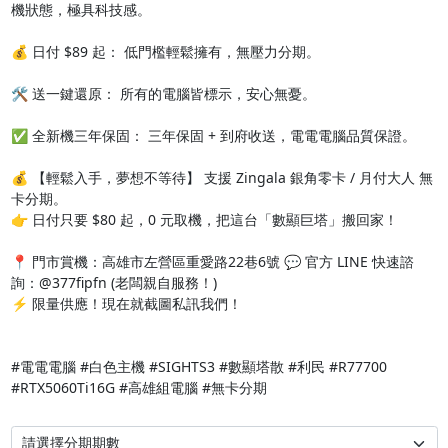
機狀態，極具科技感。

💰 日付 $89 起： 低門檻輕鬆擁有，無壓力分期。

🛠️ 送一鍵還原： 所有的電腦皆標示，安心無憂。

✅ 全新機三年保固： 三年保固 + 到府收送，電電電腦品質保證。

💰 【輕鬆入手，夢想不等待】 支援 Zingala 銀角零卡 / 月付大人 無
卡分期。 

👉 日付只要 $80 起，0 元取機，把這台「數顯巨塔」搬回家！

📍 門市賞機：高雄市左營區重愛路22巷6號 💬 官方 LINE 快速諮
詢：@377fipfn (老闆親自服務！) 

⚡ 限量供應！現在就截圖私訊我們！

#電電電腦 #白色主機 #SIGHTS3 #數顯塔散 #利民 #R77700 