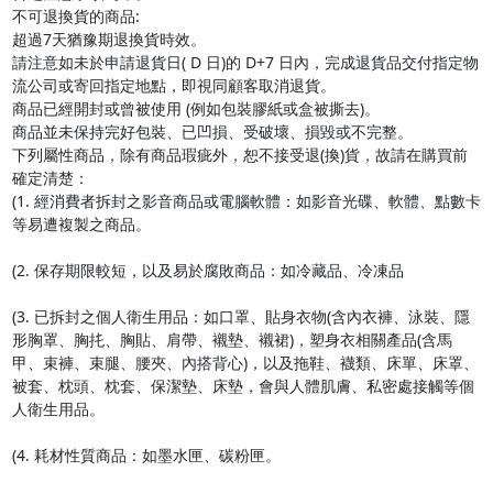
不可退換貨的商品:

超過7天猶豫期退換貨時效。

請注意如未於申請退貨日( D 日)的 D+7 日內，完成退貨品交付指定物
流公司或寄回指定地點，即視同顧客取消退貨。

商品已經開封或曾被使用 (例如包裝膠紙或盒被撕去)。

商品並未保持完好包裝、已凹損、受破壞、損毀或不完整。

下列屬性商品，除有商品瑕疵外，恕不接受退(換)貨，故請在購買前
確定清楚：

(1. 經消費者拆封之影音商品或電腦軟體：如影音光碟、軟體、點數卡
等易遭複製之商品。

(2. 保存期限較短，以及易於腐敗商品：如冷藏品、冷凍品

(3. 已拆封之個人衛生用品：如口罩、貼身衣物(含內衣褲、泳裝、隱
形胸罩、胸扥、胸貼、肩帶、襯墊、襯裙)，塑身衣相關產品(含馬
甲、束褲、束腿、腰夾、內搭背心)，以及拖鞋、襪類、床單、床罩、
被套、枕頭、枕套、保潔墊、床墊，會與人體肌膚、私密處接觸等個
人衛生用品。

(4. 耗材性質商品：如墨水匣、碳粉匣。
