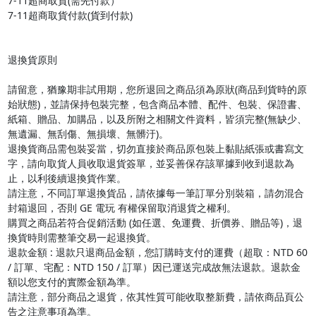
7-11超商取貨(需先付款）

7-11超商取貨付款(貨到付款)

退換貨原則

請留意，猶豫期非試用期，您所退回之商品須為原狀(商品到貨時的原
始狀態)，並請保持包裝完整，包含商品本體、配件、包裝、保證書、
紙箱、贈品、加購品，以及所附之相關文件資料，皆須完整(無缺少、
無遺漏、無刮傷、無損壞、無髒汙)。

退換貨商品需包裝妥當，切勿直接於商品原包裝上黏貼紙張或書寫文
字，請向取貨人員收取退貨簽單，並妥善保存該單據到收到退款為
止，以利後續退換貨作業。

請注意，不同訂單退換貨品，請依據每一筆訂單分別裝箱，請勿混合
封箱退回，否則 GE 電玩 有權保留取消退貨之權利。

購買之商品若符合促銷活動 (如任選、免運費、折價券、贈品等)，退
換貨時則需整筆交易一起退換貨。

退款金額 : 退款只退商品金額，您訂購時支付的運費（超取：NTD 60 
/ 訂單、宅配：NTD 150 / 訂單）因已運送完成故無法退款。退款金
額以您支付的實際金額為準。

請注意，部分商品之退貨，依其性質可能收取整新費，請依商品頁公
告之注意事項為準。
