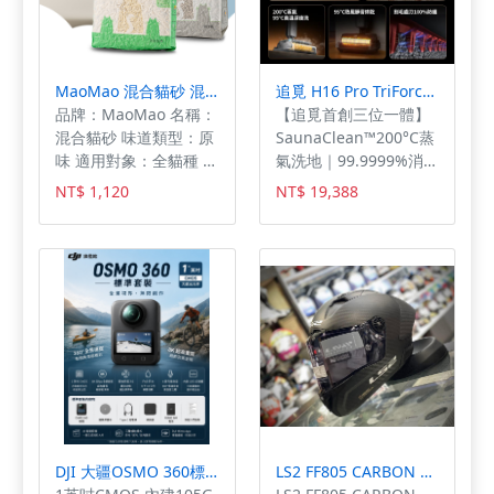
建旋轉功能，搭配原廠
轉軸架與旋轉烤籠。烤
全雞時自動旋轉、炸薯
條或堅果時在烤籠裡滾
MaoMao 混合貓砂 混合砂 豆腐砂混礦砂 黃金比例7:3 貓砂
追覓 H16 Pro TriForce 超輕薄蒸氣泡沫熱水洗地機
動受熱。你完全不用中
品牌：MaoMao 名稱：
【追覓首創三位一體】
途拉開燙手的抽屜翻
混合貓砂 味道類型：原
SaunaClean™200°C蒸
面，外酥內嫩、金黃焦
味 適用對象：全貓種 主
氣洗地｜99.9999%消滅
脆超完美！ 3️⃣ 16 大智
要成分：豌豆纖維、玉
細菌
慧選單 ＆ 精準控溫 🧠
NT$ 1,120
NT$ 19,388
米澱粉、膨潤土等 建議
ThemoRinse™90°C熱
液晶觸控面板一目了
鋪設厚度：5-8 cm 清潔
水洗地｜100%去除油漬
然！內建烤雞、薯條、
方式：鏟出後倒垃圾
Foamwash 除臭泡沫洗
烘焙、果乾等 16 種內
桶，少量多次沖馬桶(切
2.0｜99%去除異味
定模式，廚房小白也能
勿一次全倒進去) 適用貓
9.85cm超薄機身｜同級
一鍵出好菜。200°C 高
砂盆類型：傳統貓砂
最薄機身 TangleCut割
溫氣炸逼出多餘油脂，
盆、半封閉式貓砂盆、
毛齒刀2.0｜認證100%
健康美味不打折！ 4️⃣
全自動貓砂盆
防纏毛 雙重熱力自清潔
不鏽鋼內膽 ＋ 全透視雙
MaoMao貓砂來自台灣
｜200°C蒸氣＋95°C高
層玻璃門 🧼 最討厭洗
的經營團隊，耗時一年
溫深度洗
廚具？這台採用全不鏽
的測試，在豆腐砂及混
鋼內膽，油污一擦即
合砂調試出黃金比例，
淨，高質感不沾黏。搭
DJI 大疆OSMO 360標準套裝 全景相機/運動相機｜1英吋CMOS｜內建105G記憶體
LS2 FF805 CARBON GP AERO消光
豆腐砂選用食品級豌豆
配大片透視雙層玻璃窗