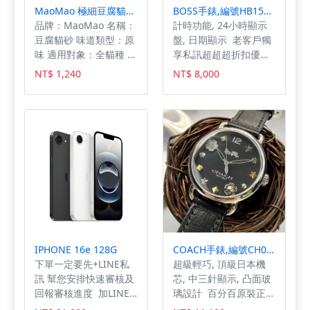
MaoMao 極細豆腐貓砂 快速結團 強效吸水 低粉塵 1.5mm
BOSS手錶,編號HB1513563,44mm黑圓形精鋼錶殼,鐵灰三眼錶面,寶藍真皮皮革錶帶款,閃亮度冠絕全場!
品牌：MaoMao 名稱：
計時功能, 24小時顯示
豆腐貓砂 味道類型：原
盤, 日期顯示 老客戶獨
味 適用對象：全貓種 主
享私訊超超超折扣優惠,
要成分：豌豆纖維、玉
降價求售,快來搶!!!聽說
NT$ 1,240
NT$ 8,000
米澱粉等 建議鋪設厚
快賣光了唷🈚🈚🈚😯
度：5-8 cm 清潔方式：
😯,外面仿冒品太多了，
直接沖入馬桶 適用貓砂
請支持正統商家星晴錶
盆類型：傳統貓砂盆、
業才有保障唷!!!🤝🏻🤝🏻
半封閉式貓砂盆、全自
🤝🏻,就是這款阿!!!等好久
動貓砂盆 MaoMao貓
總算😏😏😏😏😏,媽
砂來自台灣的經營團
咪!!!這款太刺眼了啦
隊，耗時一年的測試，
✨✨✨✨✨
在豆腐砂及混合砂調試
出黃金比例，豆腐砂選
用食品級豌豆纖維、玉
米澱粉，即使貓主子誤
IPHONE 16e 128G
COACH手錶,編號CH00115,36mm銀圓形精鋼錶殼,黑色簡約, 中三針顯示, 繽紛錶面,深黑色真皮皮革錶帶款
食也較放心，優質材料
下單一定要先+LINE私
超級輕巧, 頂級日本機
及高溫烘乾壓裝，全新
訊 幫您安排快速審核及
芯, 中三針顯示, 凸面玻
工藝1.5mm製程更扎實
回報審核進度 加LINE
璃設計 百分百原裝正
不易斷裂，豆腐砂密度
私訊：@pco7364c 地
貨, 歡迎來訪參觀, 假一