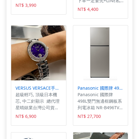
下單一定要先+LINE私
刮能力，搭配鋁金屬中
NT$ 3,990
訊 幫您安排快速審核及
NT$ 4,400
框設計，重量僅有
回報審核進度 加LINE
177g；擁有 IEC 60529
私訊(一定要加@喔)：
標準的 IP68 防塵防水
@db3c 地址:高雄市新
等級，可在最深達 6 公
興區六合路91號 電
尺水中待最長 30 分鐘
話:07-2258981 眾多3C
的時間。機身除了設有
產品，若賣場找不到您
電源鍵及音量鍵外，同
要型號或想客製需求，
樣保留動作按鈕、相機
可先傳訊或來電詢問以
控制鍵等配置。 A19
便幫您開啟個案賣場，
仿生晶片 Apple
謝謝！
iPhone 17 搭載 A19 仿
生晶片，具備 16 核心
VERSUS VERSACE手錶,編號VV00366,36mm銀圓形精鋼錶殼,紫藍簡約, 中二針顯示錶面,銀色精鋼錶帶款
Panasonic 國際牌 498L雙門無邊框鋼板系列電冰箱 NR-B496TV
神經網路引擎，擁有 6
超級輕巧, 頂級日本機
Panasonic 國際牌
核心 CPU（2 個效能核
芯, 中二針顯示 總代理
498L雙門無邊框鋼板系
心與 4 個節能核心）及
星晴錶業台灣公司貨，
列電冰箱 NR-B496TV
5 核心 GPU（配備神經
有保障,
快與我們聯絡㊙️㊙️幫您
網路加速器），具備硬
NT$ 6,900
NT$ 27,700
過件 👍京鑫💘讓你實
體加速光線追蹤技術。
現願望😍😍 #先享受後
連線部分，採用 Apple
付款 #家電3C皆可詢問
N1 無線網路晶片，支