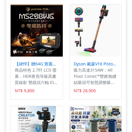
-----------------------------
顯示，尤其是地圖導航
質感儀錶板，智能控制
-------------------------
指引，還可切換半地圖
專屬模式 強勁驅動力，
或全地圖模式以便查
提升長途騎行舒適感 全
閱，可避免手機放置於
方位照明，夜騎時明亮
車上有震損的風險。 搭
護航* 3秒迅速折疊，攜
配有GX-3藍牙測速器功
帶收納皆輕便
能，經由Global Eagle
自家研發的SPS道路安
全警示系統，針對固定
式測速、移動式出沒、
【緯悍】贈64G 寶麗萊 MS298WG 鉑尼斯蜂鷹 防抖鷹 台中實體門市
Dyson 戴森V16 Piston Animal SV53-A 強勁雙錐吸塵器 寵物家庭
區間測速、速限變換及
商品特色 2.7吋 LCD 螢
吸力高達315AW；All
科技執法取締細項等，
幕，HDR夜視等級高畫
Floor Cones™雙錐無纏
可利用燈號或藍牙裝置
質錄影 雙鏡頭六軸 EIS
結吸頭可智慧調整吸
來提醒駕駛，提升行車
防抖，畫面穩定性再提
力，90度精準投射探測
安全的同時也能節省罰
NT$ 9,800
NT$ 28,900
升 前後1080P 30fps
光束 高達70分鐘續航
單支出！ 此外，內建有
HDR+EIS / 前後1080P
力；配置兩組錐型滾
SOS車輛傾倒緊急雙黃
60fps 140 度廣角鏡頭 /
刷，有效清除滾刷上長
閃系統，在車速40km/h
F1.8光圈 / 6G + AR光學
至60公分長髮也可避免
以上遇到急降速10km/h
鍍膜 全機 IP67 防水等
纏繞 壓縮式集塵筒，提
的情況，或者感應到車
級 呼吸燈/車廂燈/跑馬
升6倍集塵量；內嵌自立
輛傾倒的同時，即會觸
燈 多種主機燈模式 耐高
式吸頭接口可完成不同