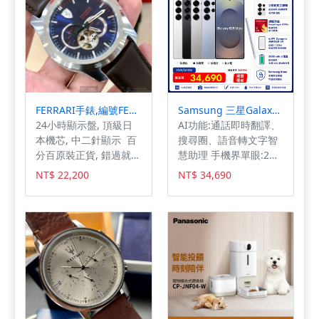
組回去給貓主子試試
知我們^^加快我們處理
喔，好的貓砂經得起考
速度~
驗&測試。
FERRARI手錶,編號FE00109,44mm黑錶殼,咖啡色錶帶款
Samsung 三星Galaxy S25 Ultra (12G/512G)
24小時顯示盤, 頂級日
AI功能:通話即時翻譯、
本機芯, 中二針顯示 百
搜尋圈、語音轉文字智
分百原裝正貨, 錯過就沒
慧助理 手機界單眼:2億
了,FERRARI法拉利
超高畫素 更強續
NT$ 22,200
NT$ 34,690
FE00109 男錶採用
航:5000mAh大電量
44mm精鋼黑色錶殼與
寶藍色鏤空面盤設計，
不一定是市場上最華麗
的選擇，卻以務實耐看
的風格陪伴每一天的重
要時刻。