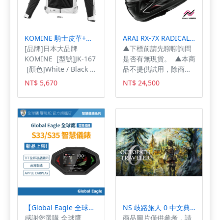
頭，主鏡頭可提供 2 倍
光學品質望遠功能，支
援最高 10 倍數位變
KOMINE 騎士皮革+大網眼防摔外套 JK-167白色 / 黑色七件式護具 台灣納普司總代理【白色賣場】
ARAI RX-7X RADICAL 原創彩繪 黑 白 紅 綠 全罩安全帽 公司貨【黑色賣場】
焦，而超廣角鏡頭除了
[品牌]日本大品牌
▲下標前請先聊聊詢問
畫素增大以外，預設為
KOMINE [型號]JK-167
是否有無現貨。 ▲本商
2,400 萬畫素照片解析
[顏色]White / Black
品不提供試用，除商品
度，無論是要以高畫質
[尺
本身有瑕疵可辦理退換
儲存或分享都相當合
NT$ 5,670
NT$ 24,500
寸]S/M/L/XL/2XL/3XL
貨。本商品一經使用(包
適。前置 1,800 萬畫素
★大面積網眼布料，通
含試用)或損毀，或未遵
Center Stage 相機，即
風又涼爽。 ★連帽造
守使用注意事項導致損
便直式握持手機也能輕
型外套，帽子可拆裝設
壞將會影響退貨權限，
鬆拍出橫向自拍照。
計。 ★標準配備：七
本公司有權利不接受已
件式護具。 ★肩膀、
毀損或經試戴過之商品
手肘護具採用CE Level
退換貨。 ▲台灣總代
2歐盟EN1621-1認證護
理，保證公司貨。購買
具。 ★前胸採用硬式
後，憑發票可於兩週內
護具(女版為微凸型胸型
到台灣納普司新北店，
護具)。 ★夜間反光條
於合理範圍內調整內
設計，夜間騎乘更安
襯。 [顏色] RADICAL
【Global Eagle 全球鷹】S33/S35 智慧儀表 大全套｜官方旗艦店｜SYM JET SL Super-C｜胎壓偵測｜台灣製造
NS 歧路旅人 0 中文典藏版
全。 #台灣納普司
白 RADICAL 黑
感謝您選購 全球鷹
商品圖片僅供參考，請