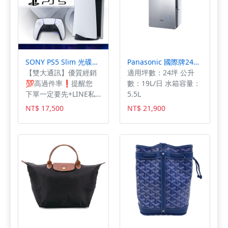
晚上看不到路了～ ・防
菌防臭防汙內襯及眼鏡
溝槽！安全帽又悶又熱
又潮濕的地方簡直是細
菌天堂，ECO-PURE材
SONY PS5 Slim 光碟版 輕薄型主機 - (CFI-2018A01)
Panasonic 國際牌24坪變頻高效型除濕機 F-YV38LX
質保持安全帽內襯清
【雙大通訊】優質經銷
適用坪數：24坪 公升
潔。 ・更輕盈且低重心
💯高過件率❗️提醒您
數：19L/日 水箱容量：
的帽體，提高安全性並
下單一定要先+LINE私
5.5L
使用重心來控制穿戴
訊 幫您安排快速審核及
感，讓您感受到比以往
NT$ 17,500
NT$ 21,900
回報審核進度 加LINE
更輕盈的感覺。 #台
私訊(一定要加@喔)：
灣納普司 #ARAI
@db3c 地址:高雄市新
#VZRAM #彩繪款
興區六合路91號 電
#Hayden #海登 #代理
話:07-2258981 眾多3C
貨 #公司貨 #VASZ #安
產品，若賣場找不到您
全帽 #3/4安全帽 ※圖
要型號或想客製需求，
片僅供參考且螢幕顯示
可先傳訊或來電詢問以
色差會略有不同，請依
便幫您開啟個案賣場，
實物為主。 ------------
謝謝！
-----------------------------
-----------------------------