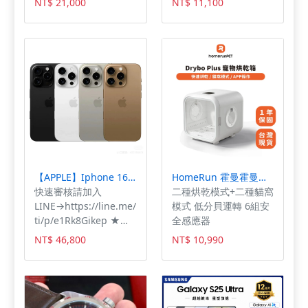
NT$ 21,000
NT$ 11,100
較高，摸起來硬度堅硬
址:高雄市鳳山區青年路
賠十, 實體通路商，售後
許多，幾近無塵更適合
二段286號 電話:07-
有保障,簡直作弊😲又被
追求高品質生活的你，
7808966 眾多3C產
放大絕了💖💖💖
1.5mm適用於市面上所
品，若賣場找不到您要
有全自動貓砂盆設計，
型號或想客製需求， 可
且不易一碰就碎，劣質
先傳訊或來電詢問以便
豆腐砂參雜松木屑，容
幫您開啟個案賣場，謝
易崩解不易成團，豆腐
謝！
砂的好處還可以告別提
著超重貓屎追垃圾車的
惡夢，可以把貓主子的
糞便輕鬆沖馬桶，不用
【APPLE】Iphone 16 PRO 512g(6.3吋)熊大行動通訊挑戰最低售價!!收購最高價!!
HomeRun 霍曼霍曼寵物烘乾箱 Drybo Plus 台灣專用版
擔心礦砂漫天飛塵的困
快速審核請加入
二種烘乾模式+二種貓窩
擾，照顧主子的呼吸道
LINE→https://line.me/
模式 低分貝運轉 6組安
健康。 豆腐砂優點：
ti/p/e1Rk8Gikep ★熊
全感應器
1. 無粉塵 2. 可沖馬桶
大行動通訊台東店 台東
3. 貓咪誤食無礙 4. 可生
NT$ 46,800
NT$ 10,990
市復興路169號 營業時
物分解，環保不傷害環
間10:00-22:00 連絡電
境 5. 條狀設計較不易帶
話：089-360857 請於
砂 喜歡豆腐砂的拔拔、
營業時間撥打 下單後請
麻麻們，可以購買體驗
加入LINEID:415685 告