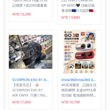
1英吋CMOS 內建105G
LS2 FF805 CARBON
纖維、玉米澱粉，即使
與內置照明燈，不用開
記憶體 1億2000萬畫素
GP AERO🖤 頂級亞版
貓主子誤食也較放心，
門就能隨時掌握食物熟
賽道帽🇪🇺ECE認證🇹🇼
優質材料及高溫烘乾壓
成微焦的療癒瞬間！
NT$ 13,290
CNS加強型 - 🩶內附
NT$ 13,800
裝，全新工藝更扎實不
PINLOCK-120極限版防
易斷裂，豆腐砂密度較
霧片 🩶X-Static 銀纖維
高，摸起來硬度堅硬許
抑菌抗臭布料 🩶可使用
多，幾近無塵更適合追
Tear Off 鏡片防污膜
求高品質生活的你，
🩶多密度EPS、6K碳纖
1.5mm適用於市面上所
維帽體 🩶雙D扣具設
有全自動貓砂盆設計，
定、安全金屬鏡座 🩶鏡
且不易一碰就碎，劣質
片快拆系統、鏡片中置
豆腐砂參雜松木屑，容
鎖扣 🩶鏡片抗刮抗
易崩解不易成團，混合
UV、緊急拆除系統 🩶
砂使用7:3黃金比例，豆
內襯全可拆洗、構型雷
腐砂7礦砂3組成，結合
切泡棉 🩶夾層循環通
SCORPION EXO R1 AIR ONYX
Insta360Insta360 GO 3S 拇指防抖相機 128G版本 復古玩家限定版 公司貨
豆腐砂及礦砂優點，低
風、下巴罩防風沙 🩶鼻
【現貨充足】 🦂️
4K高清畫質，記錄生活
塵產品不用擔心礦砂漫
罩偏轉導霧、藍牙擴充
SCORPION EXO R1
精彩瞬間 支援APPLE尋
天飛塵的困擾，照顧主
空間
AIR ONYX 只要17600
找功能 電池續航時間長
子的呼吸道健康。 混合
就能入手🌪鍛造碳纖維
達145分鐘
砂優點： 1. 低粉塵 2.
NT$ 17,600
NT$ 10,790
🌪 即贈🗣墨片🗣防霧
少量多次沖馬桶 3. 結合