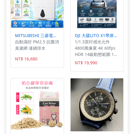
MITSUBISHI 三菱電機12L 日本原裝高效節能除濕機(MJ-E120AT-TW)
DJI 大疆LITO X1帶屏組暢飛套裝(DJI RC 2)
自動濕控 PM2.5 抗菌消
1/1.3英吋感光元件
臭濾網 連續排水
4800萬像素 4K 60fps
HDR 14級動態範圍 10
NT$ 16,680
bit D-Log色彩模式
NT$ 19,990