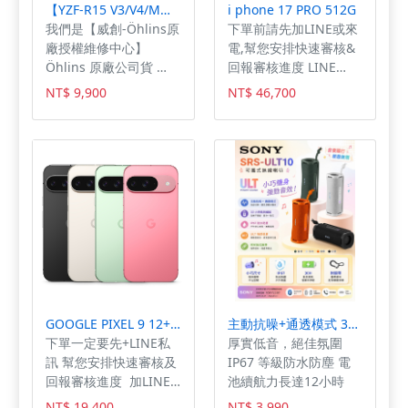
【YZF-R15 V3/V4/M】Öhlins前叉彈簧套件-FSK164
i phone 17 PRO 512G
我們是【威創-Öhlins原
下單前請先加LINE或來
廠授權維修中心】
電,幫您安排快速審核&
Öhlins 原廠公司貨
回報審核進度 LINE
YZF-R15 V3/V4/M前叉
ID:@KM168 電話:07-
NT$ 9,900
NT$ 46,700
彈簧套件，正叉倒叉皆
3952001 /0968-192-
有(FSK164) 我們的服務
611
項目有 Öhlins 維修、
保養、調校、改裝 BST
- Blackstone TEK
Taiwan 總代理 Kineo
Wheels Taiwan 總代理
HP CORSE Andreani
授權經銷 與我們購買享
有完善的售後服務、保
固及維修。 產品問題歡
迎私訊官方Line：
GOOGLE PIXEL 9 12+128G
主動抗噪+通透模式 30小時長效續航
@vtron 商品為實際售
下單一定要先+LINE私
厚實低音，絕佳氛圍
價，台中有實體店面 地
訊 幫您安排快速審核及
IP67 等級防水防塵 電
址：台中市北屯區敦化
回報審核進度 加LINE
池續航力長達12小時
二街63號 Facebook搜
私訊：@pco7364c 地
NT$ 19,400
NT$ 3,990