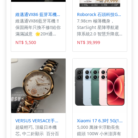
維邁通VX86 藍芽耳機 (送磁吸充電底座)
Roborock 石頭科技G20S Ultra扁幅俠掃拖機器人(7.98超薄/星陣導航/零纏繞/底盤升降/恆濕拖地/80度熱水洗/22000PA)
維邁通VX86藍牙耳機 ‼️
7.98cm 極薄機身，
保固兩年只換不修‼️給你
StarSight 星陣導航避
滿滿誠意 🌟20H通
障系統2.0 智慧升降底
話、30H連續音樂、
盤 吸力增強版 三重零纏
NT$ 5,500
NT$ 39,999
25H連續對講 🌟電池容
繞清掃系統
量增加40% 超長續航
(1400mAh) 🌟Ai智慧降
噪高速193KM實測通話
仍然清晰 🌟藍牙5.2＋
5.3 連線更穩定延遲更
低 🌟通話音質全面升
級，8K提升至16K 🌟
JBL × Harman 專業調
音 🌟16人 MESH 網狀
對講 🌟可加購多彩外殼
更換 🌟全自研磁吸自動
VERSUS VERSACE手錶,編號VV00365,32mm玫瑰金芒星精鋼錶殼,白色中二針顯示錶面,金銀相間精鋼錶帶款
Xiaomi 17 6.3吋 5G(12G/512G/第五代驍龍8850W/主相機徠卡5000萬像素光學變焦
吸附+結構雙重鎖定 🌟
超級輕巧, 頂級日本機
5,000 萬徠卡浮動長焦
打破常規溝通界限不限
芯, 中二針顯示 百分百
鏡頭 100W 小米澎湃有
距離無需APP ⚠️維邁通