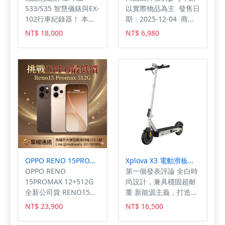
#KOMINE #台灣總代
RADICAL 紅 RADICAL
S33/S35 智慧儀錶與EX-
以實際物品為主 發售日
理公司貨 #防摔衣 #防
綠 [尺寸]XS(54)/S(55-
102行車紀錄器！ 本商
期：2025-12-04 商品
摔外套 #車衣 #MESH #
56)/M(57-58)/L(59-
品不提供安裝服務。 建
類型：軟體 支援平台：
NT$ 18,000
NT$ 6,980
網眼 #透氣 #CE認證 #
60)/XL(61-62) ARAI最
議您尋找專業的機車行
Nintendo Switch 遊
認證護具 #護具 #七件
頂級的全罩式安全帽－
進行安裝，以確保您的
戲類型：角色扮演 遊玩
式護具 ※圖片僅供參
RX-7X!! 如果想要直接
S33/S35 智慧儀錶與EX-
人數： 1 人 製作廠
考且螢幕顯示色差會略
頂天，買這個就對了!!
102紀錄器 發揮最佳效
商：SQUARE ENIX 發
有不同，請依實物為
同時通過最嚴格的
能。 當擁有一台運動性
行廠商：SQUARE
主。 --------------------
SNELL規格，你的頭，
十足的運動車款，還有
ENIX
-----------------------------
值得受到最安全的保護!!
什麼需要進化呢？ 那絕
-----------------------
採用可拆式內襯，清
不能錯過的就是兼具安
潔、調整都簡單方便!!
全及科技的Global
日式彩繪風格帽款，收
Eagle S33/S35智慧儀
藏、使用都可以!! #台
錶！ 限定SYM JET
灣納普司 #ARAI #RX7X
SL、JET SL Super-C專
OPPO RENO 15PROMAX 12+512G 全新公司貨 RENO15 PRO MAX
Xplova X3 電動滑板車【迪特軍】
#安全帽 #RADICAL
用的S33智慧儀錶，安
OPPO RENO
第一個發表評論 全白時
#SNELL #彩繪 #公司貨
裝可無損取代原廠儀
15PROMAX 12+512G
尚設計，兼具穩固超耐
#原創彩繪 ※圖片僅
錶，透過Apple
全新公司貨 RENO15
重 新能源主義，打造極
供參考且螢幕顯示色差
CarPlay或Android
PRO MAX
致性能 防範顛簸路況，
會略有不同，請依實物
NT$ 23,900
NT$ 16,500
Auto連線投屏，將手機
輕鬆爬坡過彎 三檔速度
為主。 ------------------
功能與資訊傳達到儀錶
模式，簡易輕鬆切換 高