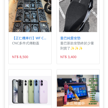
礎。
【正仁機車行】WF CNC傳動蓋 B8R 勁戰七代 勁戰六代 NMAX 水冷BWS 四件式 組裝傳動蓋 傳動外蓋
曼巴純愛坐墊
CNC多件式傳動蓋
曼巴新款坐墊終於少量
到貨了✨✨✨
NT$ 8,500
NT$ 3,400