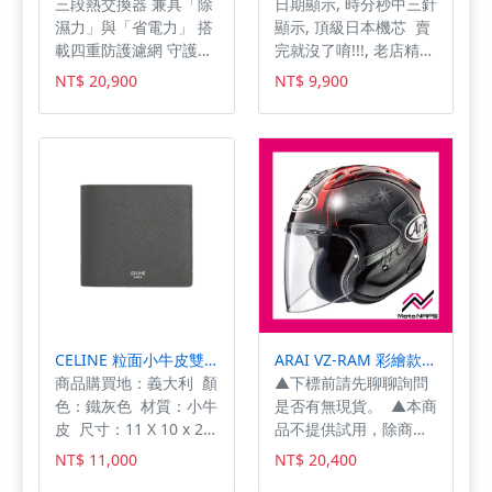
三段熱交換器 兼具「除
日期顯示, 時分秒中三針
濕力」與「省電力」 搭
顯示, 頂級日本機芯 賣
載四重防護濾網 守護室
完就沒了唷!!!, 老店精
内空氣好品質 多種貼心
選，售後有保障,這顏色
NT$ 20,900
NT$ 9,900
設計，使用起來更舒適
搭配簡直作弊阿📝🤥,
便利
示範什麼叫做微時尚💎
💎 💎 ,我真的愛上了!!!
😍😍😍,快來搶!!!聽說
快賣光了唷🈚🈚🈚😯
😯
CELINE 粒面小牛皮雙折錢包 鐵灰色 10B653BEN.08BG
ARAI VZ-RAM 彩繪款 黑地圖 Harada Tour Black 3/4安全帽 公司貨 紅地圖
商品購買地：義大利 顏
▲下標前請先聊聊詢問
色：鐵灰色 材質：小牛
是否有無現貨。 ▲本商
皮 尺寸：11 X 10 x 2.5
品不提供試用，除商品
CM 商品功能：卡層
本身有瑕疵可辦理退換
NT$ 11,000
NT$ 20,400
x8，鈔票層x2
貨。本商品一經使用(包