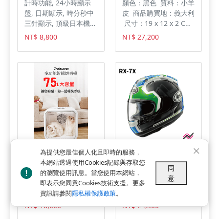
計時功能, 24小時顯示
顏色：黑色 質料：小羊
TOOLING 提升的不只
高長坐墊，駕駛乘客都
盤, 日期顯示, 時分秒中
皮 商品購買地：義大利
是性能，更是品味。
舒適 🌟 安全感-LED大
三針顯示, 頂級日本機芯
尺寸：19 x 12 x 2 CM
燈，加強夜間行車安全
老客戶獨享私訊超超超
商品功能：12個卡層，
NT$ 8,800
NT$ 27,200
🌟 貼心座-USB充電，
折扣優惠, 誠信店家，品
2個鈔票層，1個附加隔
長途騎乘不怕手機沒電
質保障,好穿搭👚🩳👗,
層，1個零錢拉鍊袋 商
🎈 Polaroid
什麼⁉⁉What⁉⁉太讚的
品附件：品牌盒子，防
MS283WGS 🔺 隱藏式
款式了!!!,給您全新不一
塵袋，保卡
前鏡頭 🔺 隱藏式3鍵縮
樣的感受😘😘😘,星晴
檔鍵 🌟 前後獨立
錶店主推薦款
1080P高畫質雙鏡頭 🌟
✨✨✨✨✨
全機 IP67防塵防水 🌟
搭載2.5吋 LCD液晶顯示
器 🌟 F1.8大光圈 ∕ 140
度廣角 🌟 APP連線即可
用手機觀看/下載影像
為提供您最佳個人化且即時的服務，
多功能智能烘毛機
ARAI RX-7X REA SB2 GREEN 選手彩繪 全罩安全帽 公司貨
🌟 支援停車監控功能
本網站透過使用Cookies記錄與存取您
同
75L容量 烘毛與冷暖窩
▲下標前請先聊聊詢問
（選配）：縮時錄影 ∕ 碰
的瀏覽使用訊息。當您使用本網站，
意
一體 APP與螢幕兩用控
是否有無現貨。 ▲本商
撞啟動 ∕ 偵測移動 🌟 業
即表示您同意Cookies技術支援。更多
制，可依照每位毛孩設
品不提供試用，除商品
界首創測速警示燈柱：
資訊請參閱
隱私權保護政策
。
定專屬烘乾模式 臭氧滅
本身有瑕疵可辦理退換
錄影燈 ∕ 蜂鳴器 ∕ 測速燈
NT$ 18,000
NT$ 24,500
菌消毒 烘毛箱運作音量
貨。本商品一經使用(包
（需搭配GPS天線）