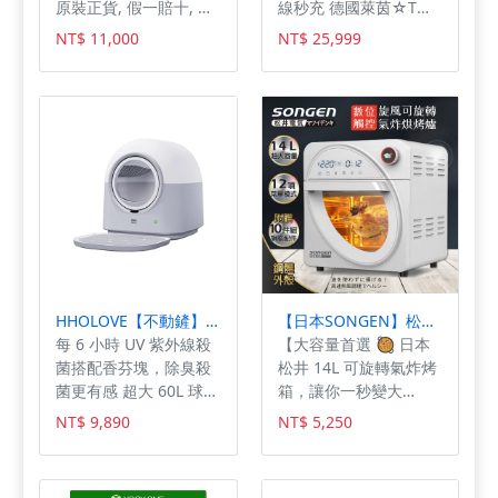
原裝正貨, 假一賠十, 總
線秒充 德國萊茵☆T☆V
獨家APP⚠️ ✅音效設定
代理星晴錶業台灣公司
三重護眼認證
NT$ 11,000
NT$ 25,999
✅廣播電台✅混音功能
貨，有保障,
✅騎乘路徑✅目前位置
✅對講不限人數
HHOLOVE【不動鏟】全自動除臭貓砂機
【日本SONGEN】松井14L可旋轉氣炸鍋烘烤爐/氣炸烤箱(SG-1430AF)
每 6 小時 UV 紫外線殺
【大容量首選 🥘 日本
菌搭配香芬塊，除臭殺
松井 14L 可旋轉氣炸烤
菌更有感 超大 60L 球型
箱，讓你一秒變大
倉，最大可提供 10kg
廚！】 家裡廚房不大，
NT$ 9,890
NT$ 5,250
的貓咪寬敞空間、自由
想買氣炸鍋又想買烤
轉身 三重防護搭配多個
箱，夾在中間好崩潰？
高傳感器協作，確保貓
一般氣炸鍋容量太小，