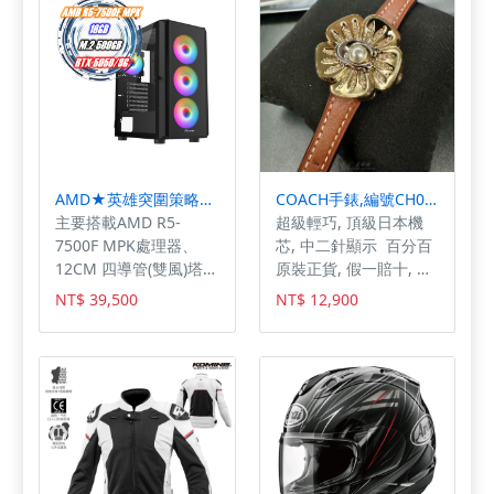
輕鬆買輕鬆付任選 36
援 Wi-Fi 7、藍牙 6、
期/24期/12期/6期 萬物
Thread 網路技術。
皆可貸 歡迎私訊詢問💬
Apple Intelligence
#京鑫家電通訊行｜ 📲
Apple iPhone 17 支援
電話:0905-417-523 ｜
Apple Intelligence 生
✅ Line： @aa990224
成式 AI 應用，除了可以
幫助撰寫優化文句、錄
音轉換逐字稿、生成圖
像、清除相片背景物件
AMD★英雄突圍策略機★
COACH手錶,編號CH00210,28mm金色圓形精鋼錶殼,金色簡約, 中二針顯示錶面,咖啡色真皮皮革錶帶款
等，同時也能搭配 Siri
主要搭載AMD R5-
超級輕巧, 頂級日本機
實現更聰明智慧的助理
7500F MPK處理器、
芯, 中二針顯示 百分百
應用，提供視覺智慧操
12CM 四導管(雙風)塔
原裝正貨, 假一賠十, 實
作，方便用戶搜尋、提
扇、16GB記憶體、
體通路商，售後有保障,
NT$ 39,500
NT$ 12,900
問等用途。Apple
500GB M.2固態硬碟、
星晴錶業推出的COACH
Intelligence 即將支援
RTX5050/8G獨立顯示
蔻馳CH00210女錶，採
繁體中文，而 OpenAI
卡 ~另有多款電腦機殼
用28mm金色精鋼圓形
出品的 ChatGPT 也已
可以選擇~
錶殼，彰顯高貴典雅。
整合至 Siri 內。 4,800
萬畫素雙融合相機系統
Apple iPhone 17 後置
4,800 萬畫素主鏡頭 +
4,800 萬畫素超廣角鏡