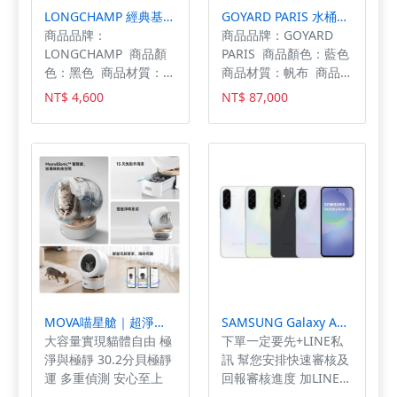
--
LONGCHAMP 經典基本款 短把手折疊手提包 M號 L1623089 001
GOYARD PARIS 水桶包 藍色 SAC SEAU PETIT FLOT PM BLEU CIEL
商品品牌：
商品品牌：GOYARD
LONGCHAMP 商品顏
PARIS 商品顏色：藍色
色：黑色 商品材質：再
商品材質：帆布 商品尺
生聚酰胺帆布有內裡塗
寸：寬17cm×高23cm×
NT$ 4,600
NT$ 87,000
層 商品尺寸：寬
深14cm 產品購買地：
30cm×高28cm×深
義大利 商品功能：可以
20cm，提把長度 12
裝大容量，可拆卸內袋
cm 產品來源：購於義
大利 商品功能：可以裝
大容量
MOVA喵星艙｜超淨智慧大容量貓砂機LR 10 Prime(智慧貓砂盆/自動貓砂機/
SAMSUNG Galaxy A36 5G 8+256
大容量實現貓體自由 極
下單一定要先+LINE私
淨與極靜 30.2分貝極靜
訊 幫您安排快速審核及
運 多重偵測 安心至上
回報審核進度 加LINE私
訊：@pco7364c 地址: