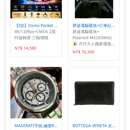
準換檔模式 材質與重
量： - 高強度鋁合金製
造 - 左側重量：500g -
右側重量：650g - 強度
【DJI】Osmo Pocket 3全能套裝
胖迪電驅碟煞+行車紀錄器套餐
與輕量完美平衡 認證與
4K/120fps+CMOS 2英
胖迪電驅碟煞+
安全： - 附TÜV ABE認
吋旋轉屏 三軸增穩
Polaroid MS283WGS
證 - 符合道路交通法規 -
🎉 月付大人獨家優惠：
達到最高安全標準 產品
NT$ 14,580
分3/6期零利率 🎉 月付
NT$ 76,500
優勢： 1. 客製化彈性 -
大人獨家優惠：親至本
多重參數可調 - 符合個
店交車即贈全聯禮券
人騎乘需求 - 實用調整
1,000元 🎉 月付大人獨
機制 2. 品質保證 - 備
家優惠：贈一年丟車賠
用零件供應 - 高品質材
車險 🎈 胖迪電驅碟煞
料選用 - 精密工程設計
🌟 EnMIS 2.0 省油科技
使用特性： - 順暢精準
再進化，極致省油 🌟
的操控感 - 優化騎乘體
競能電驅 ZRSG 3.0 系
驗 - 實用便利的調整方
統，起步加速提升 🌟
式 適用範圍： - 道路合
耐用性-日本京濱噴射電
法使用 - 符合性能要求 -
腦，穩定又耐用 🌟 空
適合追求完美設定的騎
間大-車廂可放兩頂3/4
MASERATI手錶,編號R8873621006,44mm銀圓形精鋼錶殼,槍灰藍三眼, 運動, 木紋錶面,銀色精鋼錶帶款
BOTTEGA VENETA 女款 BV 小羊皮金色拉鍊長夾 黑色 651368VCQC1 8425
士 ✦ GILLES
安全帽 🌟 舒適度-低座