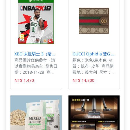
咪使用安全
烤隻全雞還要分袋、中
途還要手動翻面？ 全新
【日本SONGEN】松井
14L 可旋轉氣炸鍋烘烤
爐 (SG-1430AF)，直接
幫你把廚房配備升級到
天花板！一機抵多機，
省空間更省時間！ 🔥
廚房必備松井 SG-
XBO 末世騎士 3（暗黑血統） 中文版
GUCCI Ophidia 雙G 男款八卡短夾 米色棕色 59760696IWT 8745
1430AF 的四大理由：
商品圖片僅供參考，請
顏色：米色/烏木色 材
1️⃣ 14L 豪華大容量 ＋
以實際物品為主 發售日
質：帆布+皮革 商品購
多層同時烘烤 🍕 別再
期：2018-11-28 商品
買地：義大利 尺寸：寬
委屈食材了！14L 超大
類型：軟體 支援平台：
11 x 高 9 CM 功能：8
NT$ 1,470
NT$ 14,800
容量，不管是一整隻大
Xbox One 遊玩人
個卡片隔層，2個鈔票層
肥雞、10 吋大披薩，還
數： 1 人 製作廠商：
是多片吐司，通通放得
Gunfire Games 發行
下！多層架設計還能上
廠商：THQ Nordic
層炸雞塊、下層烤蔬
菜，晚餐一次搞定！
2️⃣ 360° 自動旋轉烘
烤，受熱超均勻 烤雞 內