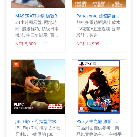
MASERATI手錶,編號R8871630001,42mm銀錶殼,咖啡色錶帶款
Panasonic 國際牌台灣製寵物智能複合式攝影飲水餵食機 CP-JNF04-W
24小時顯示盤, 兩地時
飼料多重鎖鮮設計 飲水
間, 超級輕巧, 頂級日本
UV殺菌+五重過濾 台灣
機芯, 中三針顯示 百分
設計，製造
百原裝正貨, 假一賠十,
NT$ 8,600
NT$ 14,999
產品出清，超優惠價, 老
闆瘋了，超級便宜價給
您,一輩子至少要擁有一
次👊💪💪💪
JBL Flip 7 可攜型防水藍牙喇叭
PS5 人中之龍 維新！極 中文版
JBL Flip 7 可攜型防水藍
商品封面僅供參考，商
牙喇叭 ~雄厚的 JBL
品以實物為主。 主機平