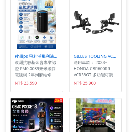
👍️,這款已經被我列為好
物清單啦!!!
✔✔✔✔✔,完美造型
設計，實屬佳作👍📝
👍📝
Philips 飛利浦飛利浦除甲醛抗敏奈米級空氣清淨機(AC4221/81)★適用28坪
GILLES TOOLING VCR38GT腳踏後移 2023+ HONDA CBR600RR
歐洲抗敏基金會專業認
適用車款： 2023+
證 PM0.0039奈米級靜
HONDA CBR600RR
電濾網 2年到府維修保
VCR38GT 多功能可調式
固
腳踏組系統 核心特點：
NT$ 23,590
NT$ 25,900
1. 多重調整系統 - 腳踏
高度可調 - 換檔行程可
調 - 腳部長度可調 - 向
上調整範圍：32.5mm -
向後調整範圍：30mm
2. 精密操控機構 - 零間
隙雙滾珠軸承 - 單一中
央螺絲調整 - 僅支援標