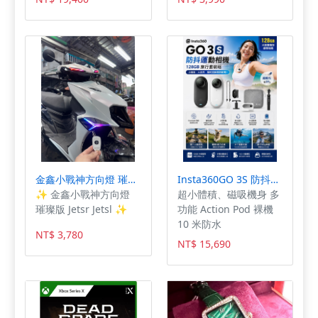
尋：Ohlins service 威
址:高雄市鳳山區青年路
創維修中心
二段286號 電話:07-
7808966 眾多3C產
品，若賣場找不到您要
型號或想客製需求， 可
先傳訊或來電詢問以便
幫您開啟個案賣場，謝
謝！
金鑫小戰神方向燈 璀璨版 Jetsr Jetsl SYM 機車 精品
Insta360GO 3S 防抖運動相機128GB 旅行套裝組(原廠公司貨)
✨ 金鑫小戰神方向燈
超小體積、磁吸機身 多
璀璨版 Jetsr Jetsl ✨
功能 Action Pod 裸機
10 米防水
NT$ 3,780
NT$ 15,690