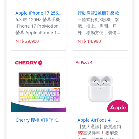
Apple iPhone 17 256GB 分期甜甜價『証証通訊』
行動肩背2號機升級款
6.3 吋 120Hz 螢幕手機
ㄧ體式行動K歌機，客
iPhone 17 ProMotion
廳、樓上、房間、戶
螢幕 Apple iPhone 17
外，移動方便，裝備簡
配置 6.3 吋 2,622 x
單，到處都可歡唱！
NT$ 29,900
NT$ 14,990
1,206pixels 解析度
讚！
OLED 螢幕，結合超
Retina XDR 顯示器，具
備 ProMotion 顯示技
術，支援最高達 120Hz
自動適應更新頻率，以
及最高 3,000nits 螢幕
峰值亮度。螢幕搭配抗
反射鍍膜，可使光線反
射減少 33%，讓螢幕閱
讀起來更加清晰。 超瓷
晶盾 2 面板 Apple
Cherry 櫻桃 XTRFY K5 PRO TMR V2 RGB 魔晶磁軸2代 有線鍵盤
Apple AirPods 4 一般款(非主動式降噪版)【雙大通訊】優質經銷💯分期高過件率👌申辦成功送配件
iPhone 17 機身正面覆
【雙大通訊】優質經銷
蓋超瓷晶盾 2 面板，整
💯高過件率❗️提醒您
體較前一代提升 3 倍抗