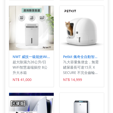
含試用)或損毀，或未遵
守使用注意事項導致損
壞將會影響退貨權限，
本公司有權利不接受已
毀損或經試戴過之商品
退換貨。 ▲台灣總代
理，保證公司貨。購買
後，憑發票可到台灣納
普司新北店，於合理範
圍內調整內襯。 [顏
色] Harada Tour Black
NWT 威技一級能效WiFi智能26L除濕機WDH-26ED
Petkit 佩奇全自動智能貓砂機MAX2 (標準版)
[尺寸]54/55-56/57-
超大除濕力26公升/日
7L大容量集便盒，無需
58/59-60/61-62 ・採
WiFi智慧遠端操控 8公
鏟屎最長可達15天 X
用與全罩安全帽相同的
升大水箱
SECURE 不完全齒輪設
VAS鏡片系統，不管在
計，艙口始終保持開
NT$ 41,000
NT$ 14,999
安全性還是舒適性上都
放，杜絕卡貓風險 76L
大幅提升。 ・喜歡外掛
舒適大空間再升級，多
式鏡片的客人有福了！
貓家庭首選，氣派大艙
首次四分之三罩也可使
門方便出入
用外掛鏡片及防霧片。
早晚光線強度不同，只
要輕輕一撥，不用再怕