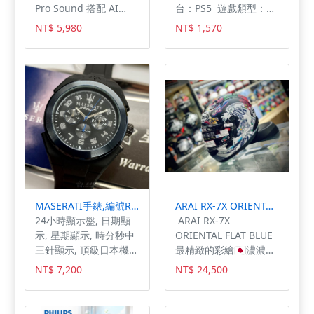
Pro Sound 搭配 AI
台：PS5 遊戲類型：冒
Sound Boost ~播放時
險 首發地區：全球 首
NT$ 5,980
NT$ 1,570
間長達 16 小時 ~透過
發日期：2023-02-22
Auracast 進行多喇叭連
台灣發售：2023-02-22
接
遊戲人數：1人 作品分
級：限制級 製作廠商：
SEGA 發行廠商：SEGA
MASERATI手錶,編號R8851115007,44mm寶藍圓形橡膠錶殼,黑色三眼錶面,深黑色矽膠錶帶款,別樹一格!
ARAI RX-7X ORIENTAL FLAT BLUE
24小時顯示盤, 日期顯
ARAI RX-7X
示, 星期顯示, 時分秒中
ORIENTAL FLAT BLUE
三針顯示, 頂級日本機芯
最精緻的彩繪🇯🇵濃濃日
老店精選，售後有保障,
系風格 日本繪畫藝術呈
NT$ 7,200
NT$ 24,500
總算實現我的願望了!!!
現🐲質感大加分💯
👊💪,歷史悠久的品
牌，品質真的很讚👍️👍️