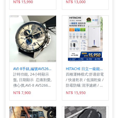
NT$ 15,990
NT$ 13,000
高雄市鳳山區青年路二
段286號 電話:07-
7808966 眾多3C產品，
若賣場找不到您要型號
或想客製需求， 可先傳
訊或來電詢問以便幫您
開啟個案賣場，謝謝！
AVI-8手錶,編號AV52669,44mm銀錶殼,深黑色錶帶款
HITACHI 日立一級能效15公升清淨除濕機 RD-300HC
計時功能, 24小時顯示
四種運轉模式:舒適節電
盤, 日期顯示 忍痛割愛,
/ 快速乾衣 / 低濕乾燥 /
佛心價,AVI-8 AV52669
防霉防螨 清淨濾網 / 萬
男錶以44mm精鋼銀色
向滾輪 APP雲端遙控好
NT$ 7,900
NT$ 15,950
圓形錶殼呈現穩重比
方便
例，石英機芯結構單純
耐用，為日常配戴提供
準確而踏實的時間基