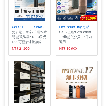
發車輛雙黃閃的警示功
溫超級電容 抗干擾金屬
清潔任務，輕鬆切換吸
能，透過方向燈號提醒
對接頭 多功能鎖檔鍵
頭
周遭來車的注意，避免
TS 碼流錄影格式 10 倍
造成意外或二次傷害
速 GPS 衛星定位 Wifi
喔！ Global Eagle
App 影像拍立傳
S33/S35功能特點：
GoPro HERO13 Black Creator 創作者套組(公司貨
Electrolux 伊萊克斯 高效能抗菌空氣清淨機 EP71-56 三色(Pure A9.2 三色任選 22坪內適用)
•TFT全彩液晶顯示螢幕
更省電，長達2倍運作時
CASR值達9.2m3/min
•Apple CarPlay投屏
間 超強防震6.0+10位元
17db超低分貝 22坪內
•Android Auto投屏
Log 可藍芽連接無線麥
適用
•SPS道路安全警示系統
克風
NT$ 21,990
NT$ 10,900
•SOS車輛傾倒緊急雙黃
閃系統 •EX-102行車記
錄器 •TPMS胎壓偵測器
•台灣製造