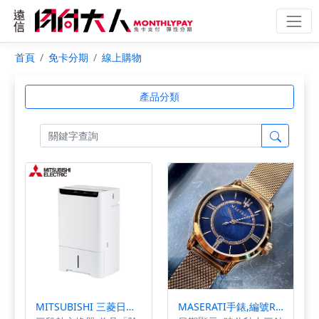
首頁
免卡分期
線上購物
產品分類
MITSUBISHI 三菱日製15.2L 空氣清淨變頻除濕機 MJ-EV150JX-TW -
MASERATI手錶,編號R8853118503,34mm玫瑰金錶殼,玫瑰金色錶帶款