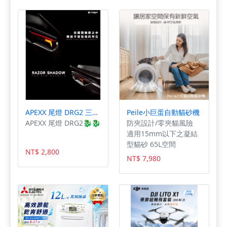
片🗣鏡片收納袋‼️
豆腐砂及礦砂優點 4. 使
Ultra TCT®輕量化碳纖
用礦砂過渡豆腐砂期間
維外殼💎 🌟Airfit™臉
喜歡混合砂的拔拔、麻
頰充氣系統🌟最佳舒適
麻們，可以購買體驗組
度💋 超柔軟
回去給貓主子試試喔，
Kwikwick3®涼感舒適
好的貓砂經得起考驗&
💠抗菌內襯
測試，待主子適應後可
以換純豆腐砂使用喔。
APEXX 尾燈 DRG2 三陽機車 SYM 曼巴 Jetsl
Peile小巨蛋自動貓砂機
APEXX 尾燈 DRG2🐉🐉
防夾設計/零夾貓風險
適用15mm以下之凝結
型貓砂 65L空間
NT$ 2,800
NT$ 7,980