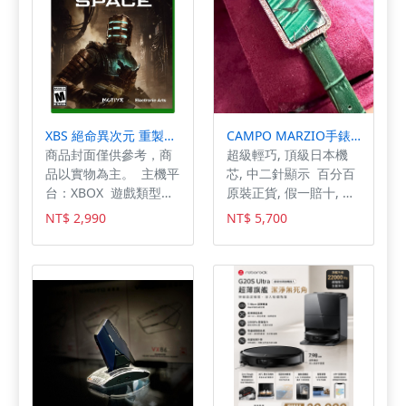
XBS 絕命異次元 重製版 中文版
CAMPO MARZIO手錶,編號CMW0001,20mm, 26mm玫瑰金錶殼,綠錶帶款
商品封面僅供參考，商
超級輕巧, 頂級日本機
品以實物為主。 主機平
芯, 中二針顯示 百分百
台：XBOX 遊戲類型：
原裝正貨, 假一賠十, 老
冒險 首發地區：全球
店精選，售後有保障,星
NT$ 2,990
NT$ 5,700
首發日期：2023-01-28
晴錶業為您呈現CAMPO
台灣發售：2023-01-28
MARZIO凱博馬爾茲女
遊戲人數：1人 作品分
錶CMW0001，20mm
級：限制級 製作廠商：
和26mm錶殼直徑，獨
Motive Studios 發行
特方形設計展現不凡品
廠商：Electronic Arts
味。