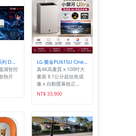
錶殼，彰顯高貴典雅。
LG 3-5坪極淨系列 DUALCOOL WiFi 雙迴轉冷暖變頻分離式冷氣空調
LG 樂金PU615U CineBeam S 小銀河 Ultra 超短焦 4K 微型投影機
溫濕智控
真4K高畫質 x 100吋大
散熱片
畫面 8.1公分超短焦成
像 x 自動螢幕校正
450,000:1超高對比 x
NT$ 33,900
DCI-P3 154%廣色域