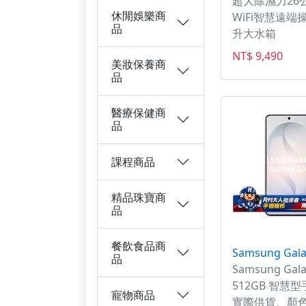
超大除濕力26
休閒娛樂商
WiFi智慧遠端操
品
升大水箱
NT$ 9,490
美妝保養商
品
醫療保健商
品
課程商品
精品珠寶商
品
餐飲食品商
品
Samsung Gala
512GB 智慧
寵物商品
實際供貨、顏