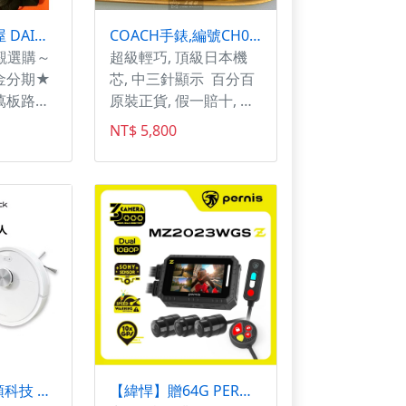
德芯騎士部品屋 DAINESE KNEE V E1 護膝
COACH手錶,編號CH00080,36mm銀圓形精鋼錶殼,白色簡約, 中三針顯示, 紅心錶面,大紅色真皮皮革錶帶款
觀選購～
超級輕巧, 頂級日本機
金分期★
芯, 中三針顯示 百分百
萬板路
原裝正貨, 假一賠十, 老
-2067
闆瘋了，超級便宜價給
NT$ 5,800
詢問此商
您, 老闆被打到骨折了,
貨》 網
小編大推款式!!!就是這
同步，以
個😊😊😊😊😊
 請先和
後再行下
，會於上
貨
Roborock 石頭科技 Q8掃拖機器人 掃地機器人
【緯悍】贈64G PERNIS 鉑尼斯 寶麗萊 MZ2023WGS MS283WGS 三鏡頭 行車記錄器 360度 環景 HDR 台中實體門市