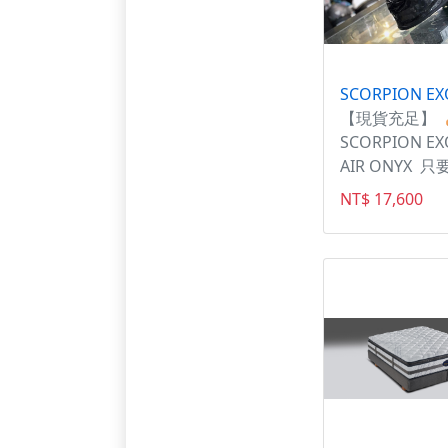
【現貨充足】 
SCORPION EX
AIR ONYX 只要
就能入手🌪鍛
NT$ 17,600
🌪 即贈🗣墨
片🗣鏡片收納袋
Ultra TCT
維外殼💎 🌟Ai
頰充氣系統🌟
度💋 超柔軟
Kwikwick3
💠抗菌內襯