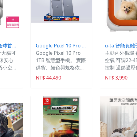
neakasaM1+ 全球首款開放式智慧貓砂盆/智慧貓砂機(智慧貓砂盆/貓砂機/開放式
Google Pixel 10 Pro 1TB
全大貓可
Google Pixel 10 Pro
主動內外循環 
貓咪安心
1TB 智慧型手機。 實際
空氣 可調22-4
巧小空間
供貨、顏色與規格依原
控制 過熱過壓
廠公告及現場確認為
心使用
NT$ 44,490
NT$ 3,990
準。