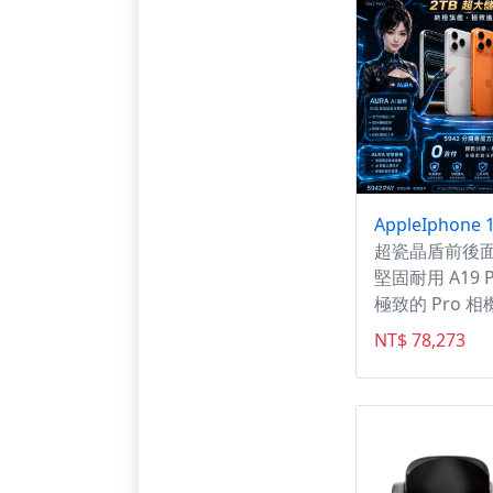
選 36期/24期/
期 萬物皆可貸
訊詢問💬 #京
訊行｜ 📲電話:0
417-523 ｜✅ 
@aa990224
超瓷晶盾前後
堅固耐用 A19 
極致的 Pro 
NT$ 78,273