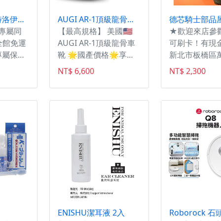
比佛利名床【特洛伊】天絲款-歐洲進口MICRO TENCEL天絲纖維 | 比利時進口Latexco天然乳膠 | 高密度泡棉護邊 | 中鋼獨立筒 | 絲滑透氣天絲機能床墊(標準雙人5x6.2)
AUGI AR-1頂級龍骨車靴
｜專屬同
【最高規格】 美國🇺🇸
★歡迎來店參
全館免運
AUGI AR-1頂級龍骨車
可刷卡！有現
專屬保潔
靴 🌟國產價格🌟享受
新北市板橋區
整守護你
進口品質💙 - 🟥可調式
161號 02-8258
NT$ 6,600
NT$ 2,300
如新不費
龍骨，減少腳部扭轉
《下單前請先
館免運費
🟧無段式調整，讓靴筒
品是否還有現
只省心，
更包覆 🟨腳跟使用減
路庫存與門市
震材質降低震度 🟩雙
門市現貨為主
車縫技術強化安全及耐
人員確認有貨
用 🟦氣道設計騎乘時
單 如有現貨
減低腳悶熱 🟪抗菌鞋
班時間盡速出
墊獨特雙層海綿回彈
🟫鈦合金護具減緩地面
摩擦力
ENISHU潔耳液 2入