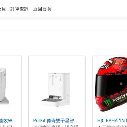
會員
訂單查詢
返回首頁
NWT 威技一級能效WiFi智能26L除濕機WDH-26ED
Petkit 佩奇雙子星智能寵物餵食器攝影版 5L(遠端寵物自動餵食)