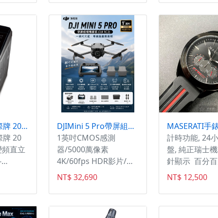
管在安全性還是舒適性
錶，錶殼
17天
上都大幅提升。 ・喜
以玫瑰金
歡外掛式鏡片的客人有
面盤，設
福了！首次四分之三罩
重的風
也可使用外掛鏡片及防
霧片。早晚光線強度不
同，只要輕輕一撥，不
用再怕晚上看不到路了
～ ・防菌防臭防汙內
襯及眼鏡溝槽！安全帽
又悶又熱又潮濕的地方
Panasonic 國際牌 20公斤智能聯網變頻直立溫水洗衣機 NA-V200NMS
DJIMini 5 Pro帶屏組暢飛套裝DJI RC2 空拍機/無人機 一英吋大底
簡直是細菌天堂，ECO-
牌 20
1英吋CMOS感測
計時功能, 24
PURE材質保持安全帽
變頻直立
器/5000萬像素
盤, 純正瑞士機
內襯清潔。 ・更輕盈
-
4K/60fps HDR影片/前
針顯示 百分
且低重心的帽體，提高
京鑫💘
視雷射雷達 夜景級全向
貨, 假一賠十,
安全性並使用重心來控
NT$ 32,690
NT$ 12,500
😍 #先
主動避障/夜間返航
最便宜宣言,媽咪
制穿戴感，讓您感受到
太刺眼了啦
比以往更輕盈的感覺。
輕鬆付任
✨✨✨✨✨
#台灣納普司 #ARAI