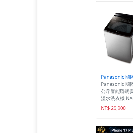
SW00030 女
直徑40mm，
精鋼搭配墨綠
計出清新且穩
格。
Panasonic 國際
公斤智能聯網
溫水洗衣機 NA
V200NMS 
NT$ 29,900
讓你實現願望😍
享受後付款 #家電3C皆
可詢問 輕鬆買