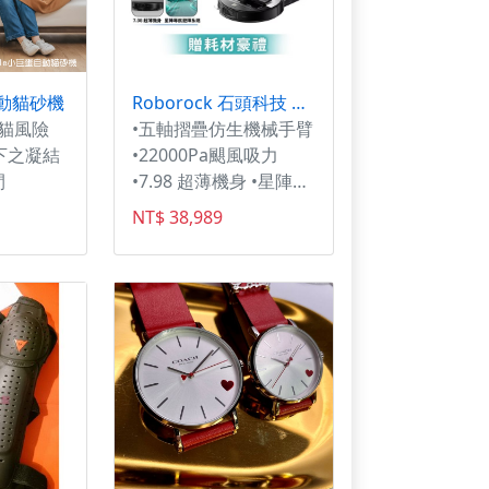
率：250W ● 長效鋰電
池組：10400
自動貓砂機
Roborock 石頭科技 Saros Z70 全能機械手臂旗艦掃拖王者
夾貓風險
•五軸摺疊仿生機械手臂
下之凝結
•22000Pa颶風吸力
間
•7.98 超薄機身 •星陣導
航避障系統
NT$ 38,989