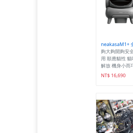
夠大夠開夠安
用 順應貓性 
解放 機身小而
家庭能用
NT$ 16,690