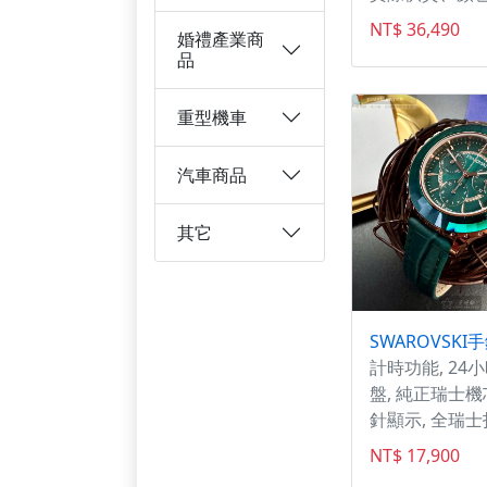
依原廠公告及
NT$ 36,490
婚禮產業商
為準。
品
重型機車
汽車商品
其它
計時功能, 24
盤, 純正瑞士機
針顯示, 全瑞士
分百原裝正貨,
NT$ 17,900
務有保障,SWAR