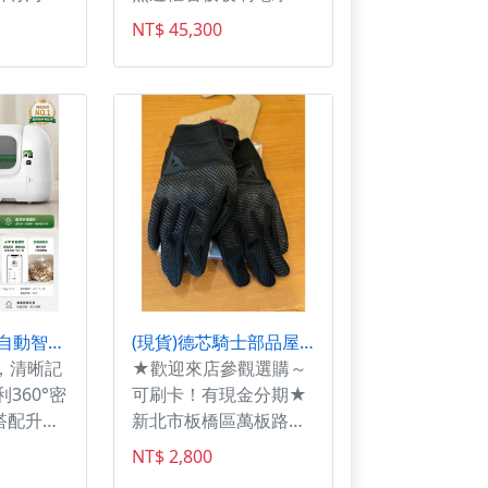
機種
NR-D505XGS 快與我
NT$ 45,300
進化升級版
們聯絡㊙️㊙️幫您過件
👍京鑫💘讓你實現願
望😍😍 #先享受後付款
#家電3C皆可詢問 輕鬆
買輕鬆付任選 36期/24
期/12期/6期 萬物皆可
貸 歡迎私訊詢問💬 #京
鑫家電通訊行｜ 📲電
話:0905-417-523 ｜✅
Line： @aa990224
Petkit 佩奇-全自動智能貓砂機 MAX PRO 2(攝影版)(PK3160220) 台灣公司貨
(現貨)德芯騎士部品屋DAINESE 防摔手套 TORINO 透氣網布手套 夏季 觸控 彈性 春夏款 騎士手套 丹尼斯
頭，清晰記
★歡迎來店參觀選購～
360°密
可刷卡！有現金分期★
搭配升級
新北市板橋區萬板路
容量集便
161號 02-8258-2067
NT$ 2,800
最長可達
《下單前請先詢問此商