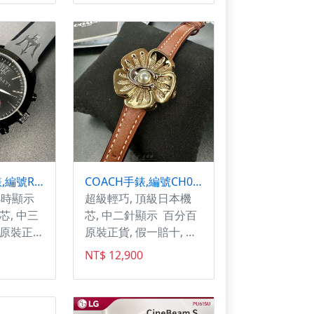
品是否還有現貨》 網
路庫存與門市同步，以
門市現貨為主 請先和
人員確認有貨後再行下
單 如有現貨，會於上
班時間盡速出貨
MASERATI手錶,編號R8871612004,46mm黑錶殼,深黑色錶帶款
COACH手錶,編號CH00210,28mm金色圓形精鋼錶殼,金色簡約, 中二針顯示錶面,咖啡色真皮皮革錶帶款
小時顯示
超級輕巧, 頂級日本機
芯, 中三
芯, 中二針顯示 百分百
百原裝正
原裝正貨, 假一賠十, 實
 別再砍價,
體通路商，售後有保障,
NT$ 12,900
!!!這款
星晴錶業推出的COACH
蔻馳CH00210女錶，採
用28mm金色精鋼圓形