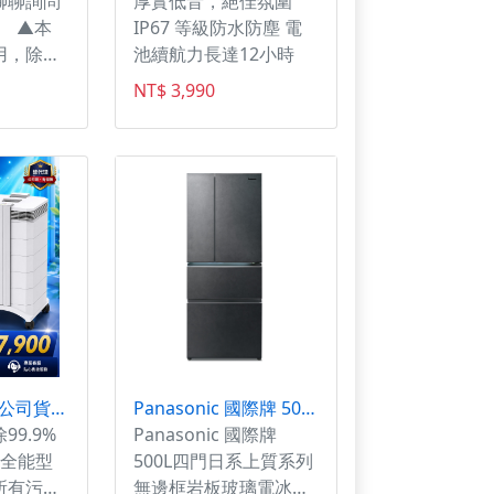
聊聊詢問
厚實低音，絕佳氛圍
。 ▲本
IP67 等級防水防塵 電
用，除商
池續航力長達12小時
可辦理退
NT$ 3,990
一經使用
損毀，或
意事項導
響退貨權
權利不接
試戴過之
[尺寸]
色]
IQAir【總代理公司貨】 HealthPro 250 XE全能超效型
Panasonic 國際牌 500L四門日系上質系列無邊框岩板玻璃電冰箱 NR-D505XGS
9.9%
Panasonic 國際牌
50全能型
500L四門日系上質系列
所有污染
無邊框岩板玻璃電冰箱