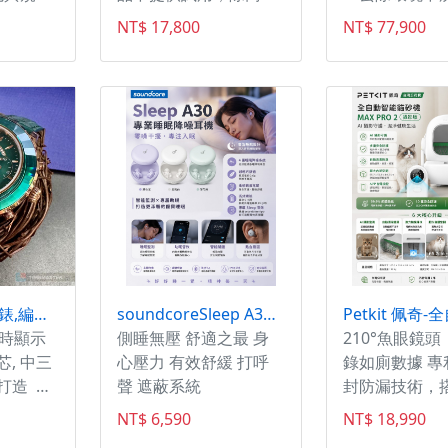
現場確認
本身有瑕疵可辦理退換
物質。最熱銷
NT$ 17,800
NT$ 77,900
貨。本商品一經使用(包
2024年全新
含試用)或損毀，或未遵
守使用注意事項導致損
壞將會影響退貨權限，
本公司有權利不接受已
毀損或經試戴過之商品
退換貨。 ▲台灣總代
理，保證公司貨。購買
後，憑發票可到台灣納
普司新北店，於合理範
圍內調整內襯。 [顏
色]珍珠白/珍珠黑/消光
SWAROVSKI手錶,編號SW00030,40mm玫瑰金,錶殼,綠錶帶款
soundcoreSleep A30 專業睡眠降噪耳機(零噪干擾 專注入眠)
黑/紅/水泥灰/消光灰/
小時顯示
側睡無壓 舒適之最 身
210°魚眼鏡
珍珠藍 [尺寸]54/55-
芯, 中三
心壓力 有效舒緩 打呼
錄如廁數據 專利
56/57-58/59-60/61-62
打造 百
聲 遮蔽系統
封防漏技術，
・採用與全罩安全帽相
 售後服
三防墊 8L大
NT$ 6,590
NT$ 18,990
同的VAS鏡片系統，不
OVSKI
盒，無需鏟屎