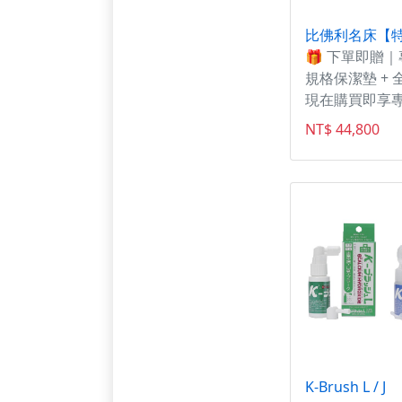
🎁 下單即贈
規格保潔墊 + 
現在購買即享
墊免費送，完
NT$ 44,800
的床墊，天天
力！ 再加碼全
直送到家，不
更超值！
K-Brush L / J