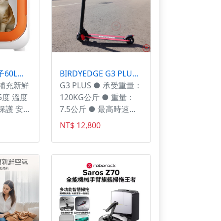
u-ta 智能負離子60L寵物烘毛箱MW102(110V家用電壓 負離子烘毛 貓 狗 寵物 60公升
BIRDYEDGE G3 PLUS 電動滑板車【迪特軍】
補充新鮮
G3 PLUS ● 承受重量：
5度 溫度
120KG公斤 ● 重量：
保護 安
7.5公斤 ● 最高時速：
25-30KM 地面會有不同
NT$ 12,800
效果 ● 續航力：約10-
20KM (體重,地形皆會
有不同效果) ● 尺寸 :
長90cm / 寬12.5cm /
龍頭99cm ● 最適合地
形：硬表面、平面、坡
度20度 ● 電池：可充
電式鋰電池 ● 馬達功