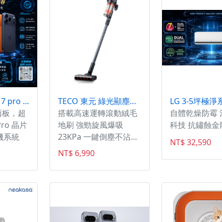
12期/6
#VZRAM #素色款 #代
 歡迎私
理貨 #公司貨 #VASZ #
鑫家電通
安全帽 #3/4安全帽 ※
905-
圖片僅供參考且螢幕顯
Line：
示色差會略有不同，請
依實物為主。 -----------
---------------------------------
----------------------------
AppleIphone 17 pro max 2TB
TECO 東元 綠光顯塵無線吸塵器XJ2501CB
面板，超
搭載高速運轉滾動絨毛
自體乾燥防霉 
Pro 晶片
地刷 強勁旋風爆吸
科技 抗鏽蝕金
相機系統
23KPa 一鍵倒塵不沾
NT$ 32,590
手，集塵盒可水洗
NT$ 6,990