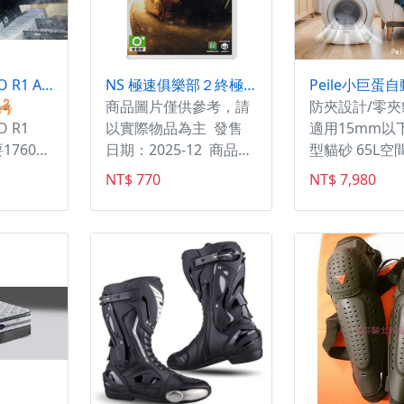
SCORPION EXO R1 AIR ONYX
NS 極速俱樂部２終極版 中文版
Peile小巨蛋
️
商品圖片僅供參考，請
防夾設計/零
O R1
以實際物品為主 發售
適用15mm以
17600
日期：2025-12 商品類
型貓砂 65L空
造碳纖維
型：軟體 支援平台：
NT$ 770
NT$ 7,980
片🗣防霧
Nintendo Switch 遊戲
‼️
類型：賽車 製作廠
®輕量化碳纖
商：EGI 發行廠商：
rfit™臉
EGI 代理廠商：誠翼
最佳舒適
®涼感舒適