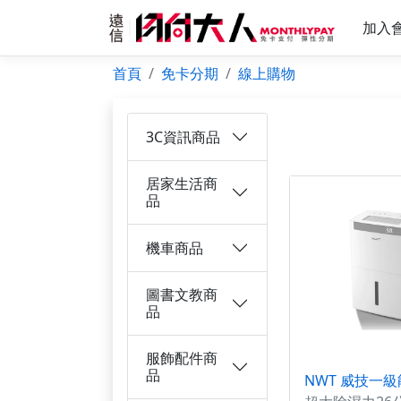
加入
首頁
免卡分期
線上購物
3C資訊商品
居家生活商
品
機車商品
圖書文教商
品
服飾配件商
品