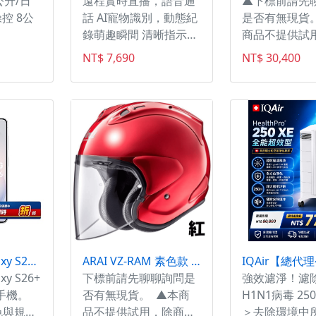
公升/日
遠程實時直播，語音通
▲下標前請先
控 8公
話 AI寵物識別，動態紀
是否有無現貨
錄萌趣瞬間 清晰指示
商品不提供試
燈，快速辨別鏡頭是否
品本身有瑕疵
NT$ 7,690
NT$ 30,400
開
換貨。本商品
(包含試用)或
未遵守使用注
致損壞將會影
限，本公司有
受已毀損或經
商品退換貨。 
S/M/L/XL [顏
WHITE
Samsung Galaxy S26+ 512GB
ARAI VZ-RAM 素色款 3/4安全帽 總代理公司貨【紅色賣場】
xy S26+
下標前請先聊聊詢問是
強效濾淨！濾除9
型手機。
否有無現貨。 ▲本商
H1N1病毒 2
色與規格
品不提供試用，除商品
＞去除環境中